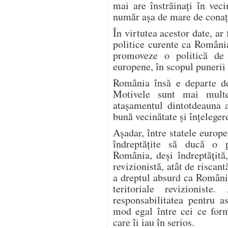
mai are înstrăinaţi în veci
număr aşa de mare de conaţ
În virtutea acestor date, ar f
politice curente ca Români
promoveze o politică de r
europene, în scopul punerii l
România însă e departe d
Motivele sunt mai multe
ataşamentul dintotdeauna 
bună vecinătate şi înţeleger
Aşadar, între statele europ
îndreptăţite să ducă o p
România, deşi îndreptăţită,
revizionistă, atât de riscan
a dreptul absurd ca România
teritoriale revizioniste.
responsabilitatea pentru 
mod egal între cei ce form
care îi iau în serios.