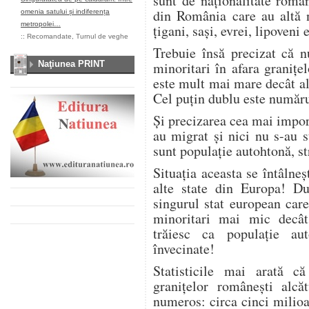
sunt de naţionalitate româ
din România care au altă n
omenia satului și indiferența
metropolei…
ţigani, saşi, evrei, lipoveni e
::
Recomandate
,
Turnul de veghe
Trebuie însă precizat că n
Naţiunea PRINT
minoritari în afara graniţel
este mult mai mare decât al
Cel puţin dublu este numă
Și precizarea cea mai impor
au migrat și nici nu s-au s
sunt populație autohtonă, s
Situaţia aceasta se întâlneş
alte state din Europa! Du
singurul stat european car
minoritari mai mic decât
trăiesc ca populație au
învecinate!
Statisticile mai arată c
graniţelor româneşti alc
numeros: circa cinci milio