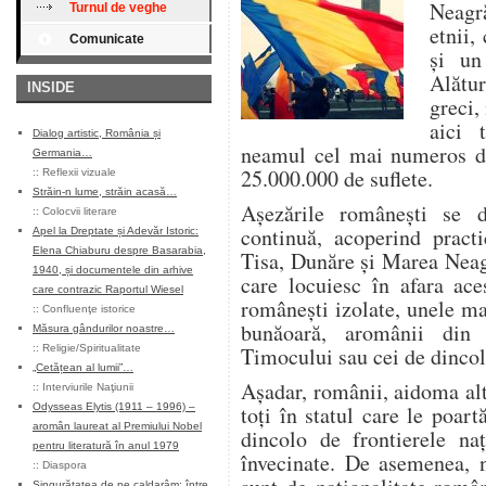
Neagră
Turnul de veghe
etnii,
Comunicate
şi un
Alătu
INSIDE
greci,
aici 
Dialog artistic, România și
neamul cel mai numeros di
Germania…
25.000.000 de suflete.
::
Reflexii vizuale
Străin-n lume, străin acasă…
Aşezările româneşti se di
::
Colocvii literare
continuă, acoperind practi
Apel la Dreptate și Adevăr Istoric:
Elena Chiaburu despre Basarabia,
Tisa, Dunăre şi Marea Neag
1940, și documentele din arhive
care locuiesc în afara ace
care contrazic Raportul Wiesel
româneşti izolate, unele ma
::
Confluenţe istorice
bunăoară, aromânii din
Măsura gândurilor noastre…
::
Religie/Spiritualitate
Timocului sau cei de dincol
„Cetățean al lumii”…
Aşadar, românii, aidoma al
::
Interviurile Naţiunii
Odysseas Elytis (1911 – 1996) –
toţi în statul care le poar
aromân laureat al Premiului Nobel
dincolo de frontierele naţ
pentru literatură în anul 1979
învecinate. De asemenea, n
::
Diaspora
Singurătatea de pe caldarâm: între