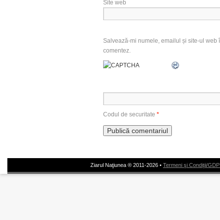
Site web
Salvează-mi numele, emailul și site-ul web î
comentez.
Codul de securitate
*
Ziarul Naţiunea ® 2011-2026 •
Termeni şi Condiţii/GD