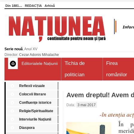
Din 1881…
REDACȚIA
Arhivă
Serie nouă
, Anul XV
Director:
Cezar Adonis Mihalache
Tichia de
Firea
Editorialele Națiunii
politician
românilor
Reflexii vizuale
Avem dreptul! Avem d
Colocvii literare
Confluenţe istorice
Data:
3 mai 2017
Religie/Spiritualitate
-în atenția a
Interviurile Naţiunii
În p
Diaspora
merid