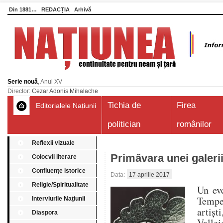
Din 1881…
REDACȚIA
Arhivă
Serie nouă
, Anul XV
Director:
Cezar Adonis Mihalache
Tichia de
Firea
Editorialele Națiunii
politician
românilor
Reflexii vizuale
Primăvara unei galeri
Colocvii literare
Confluenţe istorice
Data:
17 aprilie 2017
Religie/Spiritualitate
Un eve
Tempe
Interviurile Naţiunii
artișt
Diaspora
Valle