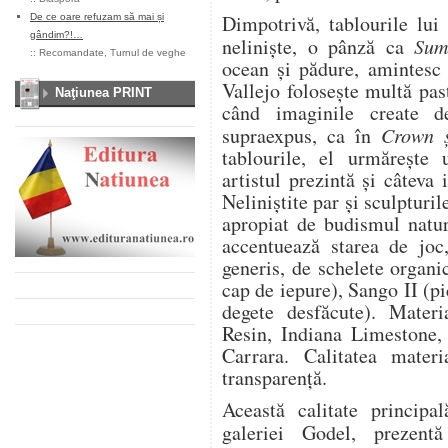
Dimpotrivă, tablourile lui
De ce oare refuzam să mai și
gândim?!…
neliniște, o pânză ca
Sum
::
Recomandate
,
Turnul de veghe
ocean și pădure, amintesc 
Vallejo folosește multă past
Naţiunea PRINT
când imaginile create d
supraexpus, ca în
Crown 
tablourile, el urmărește 
artistul prezintă și câteva 
Neliniștite par și sculpturi
apropiat de budismul natur
accentuează starea de joc
generis, de schelete organi
cap de iepure), Sango II (
degete desfăcute). Materi
Resin, Indiana Limestone,
Carrara. Calitatea mater
transparență.
Această calitate principa
galeriei Godel, prezen