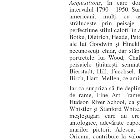
Acquisitions
, în care do
intervalul 1790 – 1950. Sun
americani, mulți cu as
strălucește prin peisaje
perfecțiune stilul calofil în
Botke, Dietrich, Heade, Peto
ale lui Goodwin și Hinckle
necunoscuți chiar, dar stă
portretele lui Wood, Chal
peisajele țărănești semn
Bierstadt, Hill, Fuechsel,
Birch, Hart, Mellen, ce ami
Iar ca surpriza să fie depli
de rame, Fine Art Frame
Hudson River School, ca și
Whistler și Stanford White.
meșteșugari care au cr
antologice, adevărate capo
marilor pictori. Adesea,
Oricum, contribuie la valo