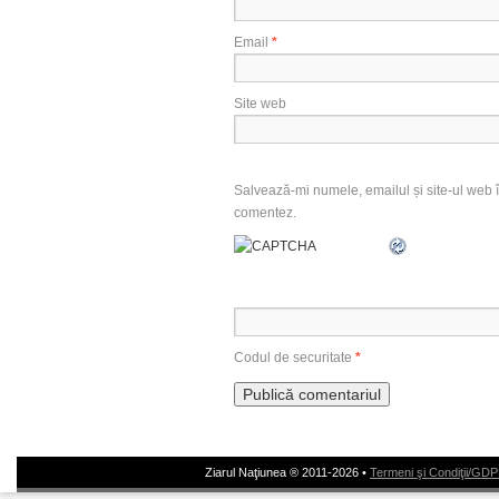
Email
*
Site web
Salvează-mi numele, emailul și site-ul web î
comentez.
Codul de securitate
*
Ziarul Naţiunea ® 2011-2026 •
Termeni şi Condiţii/GD