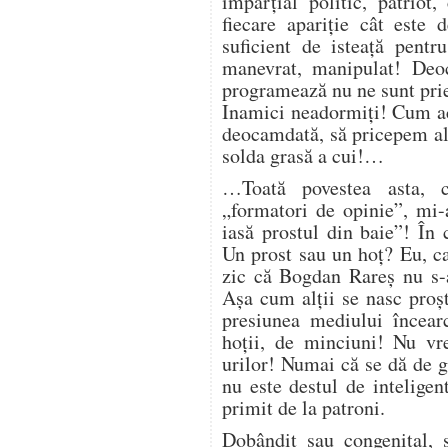
imparțial politic, patriot
fiecare apariție cât este
suficient de isteață pent
manevrat, manipulat! Deoc
programează nu ne sunt prie
Inamici neadormiți! Cum ace
deocamdată, să pricepem al
solda grasă a cui!…
…Toată povestea asta, c
„formatori de opinie”, mi
iasă prostul din baie”! În
Un prost sau un hoț? Eu, ca
zic că Bogdan Rareș nu s-a
Așa cum alții se nasc proșt
presiunea mediului încearc
hoții, de minciuni! Nu vr
urilor! Numai că se dă de g
nu este destul de inteligen
primit de la patroni.
Dobândit sau congenital, s