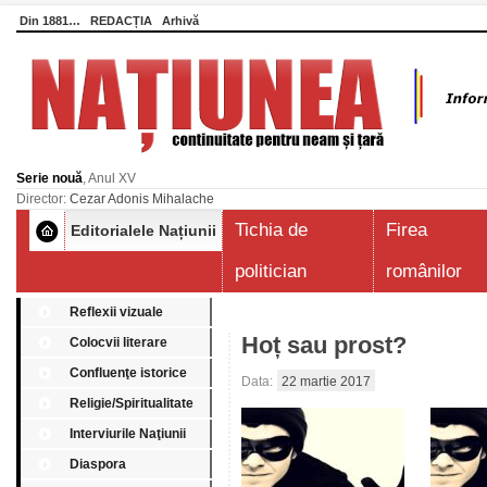
Din 1881…
REDACȚIA
Arhivă
Serie nouă
, Anul XV
Director:
Cezar Adonis Mihalache
Tichia de
Firea
Editorialele Națiunii
politician
românilor
Reflexii vizuale
Hoț sau prost?
Colocvii literare
Confluenţe istorice
Data:
22 martie 2017
Religie/Spiritualitate
Interviurile Naţiunii
Diaspora