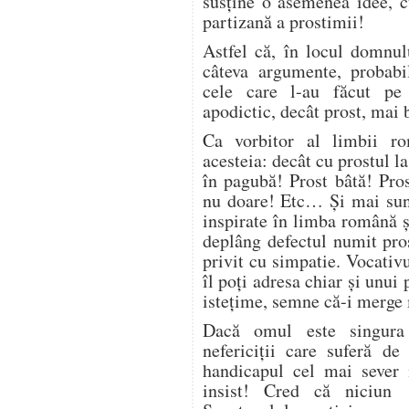
susține o asemenea idee, c
partizană a prostimii!
Astfel că, în locul domnul
câteva argumente, probabi
cele care l-au făcut pe
apodictic, decât prost, mai 
Ca vorbitor al limbii ro
acesteia: decât cu prostul l
în pagubă! Prost bâtă! Pro
nu doare! Etc… Și mai sunt
inspirate în limba română ș
deplâng defectul numit pro
privit cu simpatie. Vocativ
îl poți adresa chiar și unu
istețime, semne că-i merge
Dacă omul este singura f
nefericiții care suferă de
handicapul cel mai sever
insist! Cred că niciun