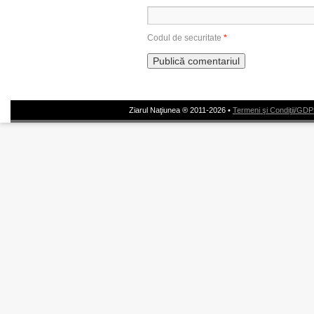
Codul de securitate
*
Ziarul Naţiunea ® 2011-2026 •
Termeni şi Condiţii/GD