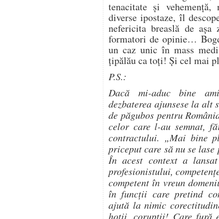
tenacitate și vehemență, 
diverse ipostaze, îl descop
nefericita breaslă de așa 
formatori de opinie… Bogd
un caz unic în mass medi
țipălău ca toți! Și cel mai
P.S.:
Dacă mi-aduc bine amin
dezbaterea ajunsese la alt s
de păgubos pentru România.
celor care l-au semnat, f
contractului. „Mai bine p
priceput care să nu se lase 
În acest context a lansa
profesionistului, competenț
competent în vreun domeniu
în funcții care pretind co
ajută la nimic corectitudi
hoții, corupții! Care fură 