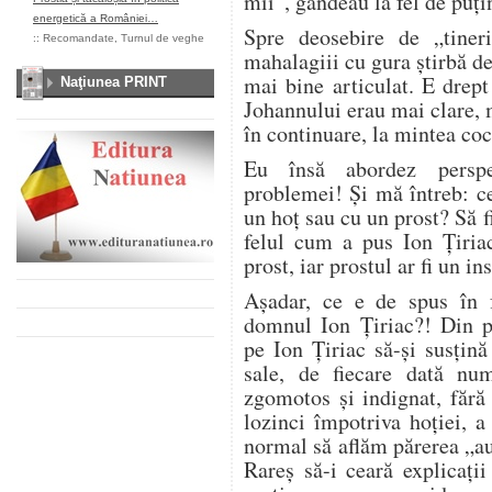
mii”, gândeau la fel de puți
energetică a României…
Spre deosebire de „tineri
::
Recomandate
,
Turnul de veghe
mahalagiii cu gura știrbă d
mai bine articulat. E drep
Naţiunea PRINT
Johannului erau mai clare, 
în continuare, la mintea co
Eu însă abordez perspec
problemei! Și mă întreb: ce
un hoț sau cu un prost? Să f
felul cum a pus Ion Țiria
prost, iar prostul ar fi un in
Așadar, ce e de spus în f
domnul Ion Țiriac?! Din p
pe Ion Țiriac să-și susțin
sale, de fiecare dată nu
zgomotos și indignat, fără
lozinci împotriva hoției, a 
normal să aflăm părerea „a
Rareș să-i ceară explicați