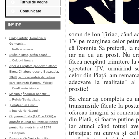
Turnul de veghe
Comunicate
INSIDE
somn de Ion Țiriac, când ac
Dialog artistic, România și
TV pe marginea celor petrec
Germania…
că Domnia Sa preferă, la ne
::
Reflexii vizuale
iar nu cu un prost. Nu cr
Străin-n lume, străin acasă…
făcea neapărat trimitere la 
::
Colocvii literare
spectator TV, urmărind scu
Apel la Dreptate și Adevăr Istoric:
Elena Chiaburu despre Basarabia,
celor din Piață, am remarca
1940, și documentele din arhive
adecvare la realitate” al
care contrazic Raportul Wiesel
prostie!
::
Confluenţe istorice
Măsura gândurilor noastre…
Ba chiar aș completa cu ur
::
Religie/Spiritualitate
transmisiile făcute la postu
„Cetățean al lumii”…
ofereau imagini și comentar
::
Interviurile Naţiunii
Odysseas Elytis (1911 – 1996) –
din Piață, și foarte puține p
aromân laureat al Premiului Nobel
iar atunci când totuși av
pentru literatură în anul 1979
tristețea: nu cumva și cei
::
Diaspora
Prostia și tăcăloșia în politica