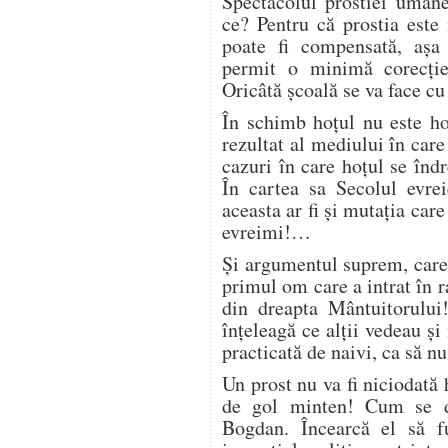
Spectacolul prostiei umane
ce? Pentru că prostia este 
poate fi compensată, așa 
permit o minimă corecție
Oricâtă școală se va face cu
În schimb hoțul nu este ho
rezultat al mediului în car
cazuri în care hoțul se înd
În cartea sa Secolul evrei
aceasta ar fi și mutația care
evreimi!…
Și argumentul suprem, care 
primul om care a intrat în r
din dreapta Mântuitorului
înțeleagă ce alții vedeau și
practicată de naivi, ca să nu
Un prost nu va fi niciodată 
de gol minten! Cum se 
Bogdan. Încearcă el să f