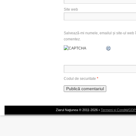
Site web
Salvează-mi numele, emailul și site-ul web î
comentez.
Codul de securitate
*
Ziarul Naţiunea ® 2011-2026 •
Termeni şi Condiţii/GD