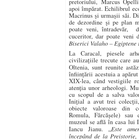
pretoriului, Marcus Opell
apoi împărat. Echilibrul ec
Macrinus și urmașii săi. D
de dezordine și pe plan m
poate veni, întradevăr, 
cuceritor, dar poate ven
Biserici Valaho – Egiptene
La Caracal, piesele ar
civilizațiile trecute care 
Oltenia, sunt reunite astă
înfiinţării acestuia a apăru
XIX-lea, când vestigiile 
atenţia unor arheologi. Muz
cu scopul de a salva valor
Inițial a avut trei colecți
obiecte valoroase din ce
Romula, Fărcășele) sau di
muzeul se află în casa lui
Iancu Jianu. „
Este amen
începând de la Preistorie,