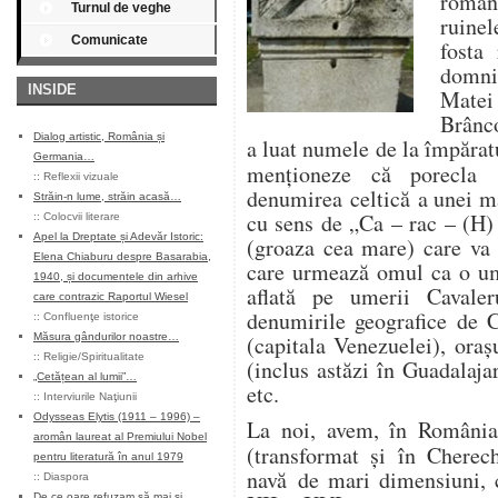
roman
Turnul de veghe
ruine
Comunicate
fosta
domnit
INSIDE
Mate
Brânco
Dialog artistic, România și
a luat numele de la împăratu
Germania…
menționeze că porecla
::
Reflexii vizuale
denumirea celtică a unei ma
Străin-n lume, străin acasă…
cu sens de „Ca – rac – (H)
::
Colocvii literare
Apel la Dreptate și Adevăr Istoric:
(groaza cea mare) care va 
Elena Chiaburu despre Basarabia,
care urmează omul ca o um
1940, și documentele din arhive
aflată pe umerii Cavale
care contrazic Raportul Wiesel
denumirile geografice de 
::
Confluenţe istorice
Măsura gândurilor noastre…
(capitala Venezuelei), oraș
::
Religie/Spiritualitate
(inclus astăzi în Guadalaja
„Cetățean al lumii”…
etc.
::
Interviurile Naţiunii
Odysseas Elytis (1911 – 1996) –
La noi, avem, în România
aromân laureat al Premiului Nobel
(transformat și în Cherech
pentru literatură în anul 1979
navă de mari dimensiuni, c
::
Diaspora
De ce oare refuzam să mai și