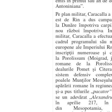
emis în primul său an de d
Antoniniana”.
Pe plan militar, Caracalla a
est de Rin a dus campan
la Dunăre împotriva carpil
nou război împotriva I
militar, Caracalla a efectu
cadrul programului său mi
europene ale Imperiului Ro
inscripții numeroase și c
la Porolissum (Moigrad, ju
romane de la Poroliss
dealurile Pomet și Citera
sistem defensiv comple
poalele Munților Meseșului
apărării romane în regiune
și-a pus titlurile „
pacator”
se un adevărat „
Alexandru
în aprilie 217, în 
din Mesopotamia, l