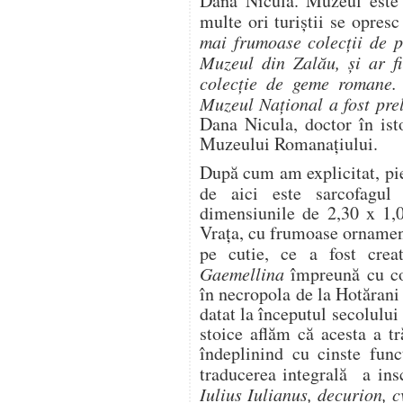
Dana Nicula. Muzeul este 
multe ori turiștii se opresc 
mai frumoase colecții de p
Muzeul din Zalău, și ar f
colecție de geme romane
Muzeul Național a fost pre
Dana Nicula, doctor în ist
Muzeului Romanațiului.
După cum am explicitat, pi
de aici este sarcofagu
dimensiunile de 2,30 x 1,0
Vraţa, cu frumoase ornament
pe cutie, ce a fost cre
Gaemellina
împreună cu cop
în necropola de la Hotărani 
datat la începutul secolului 
stoice aflăm că acesta a t
îndeplinind cu cinste func
traducerea integrală a ins
Iulius Iulianus, decurion, 