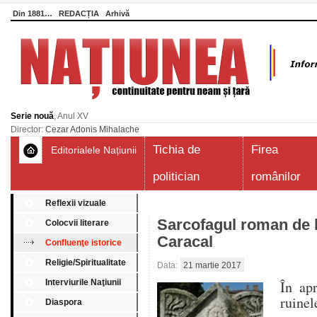
Din 1881…
REDACȚIA
Arhivă
Serie nouă
, Anul XV
Director:
Cezar Adonis Mihalache
Tichia de
Firea
Editorialele Națiunii
politician
românilor
Reflexii vizuale
Sarcofagul roman de 
Colocvii literare
Caracal
Confluenţe istorice
Religie/Spiritualitate
Data:
21 martie 2017
Interviurile Naţiunii
În ap
ruinel
Diaspora