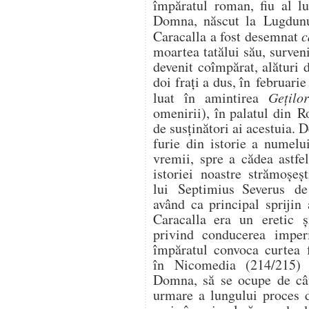
împăratul roman, fiu al lu
Domna, născut la Lugdunu
Caracalla a fost desemnat
c
moartea tatălui său, surven
devenit coîmpărat, alături 
doi frați a dus, în februari
luat în amintirea
Gețilo
omenirii), în palatul din 
de susținători ai acestuia. 
furie din istorie a numelu
vremii, spre a cădea astfe
istoriei noastre strămoșeș
lui Septimius Severus de î
având ca principal sprijin 
Caracalla era un eretic și
privind conducerea imper
împăratul convoca curtea f
în Nicomedia (214/215) 
Domna, să se ocupe de cât
urmare a lungului proces d