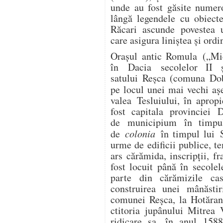
unde au fost găsite numer
lângă legendele cu obiecte
Răcari ascunde povestea 
care asigura liniştea şi ordi
Orașul antic Romula („Mi
în Dacia secolelor II și
satului Reșca (comuna Dobr
pe locul unei mai vechi aș
valea Tesluiului, în aprop
fost capitala provinciei 
de municipium în timpul
de
colonia
în timpul lui S
urme de edificii publice, t
ars cărămida, inscripții, f
fost locuit până în secole
parte din cărămizile cas
construirea unei mânăsti
comunei Reșca, la Hotărani
ctitoria jupânului Mitrea
ridicare sa, în anul 158