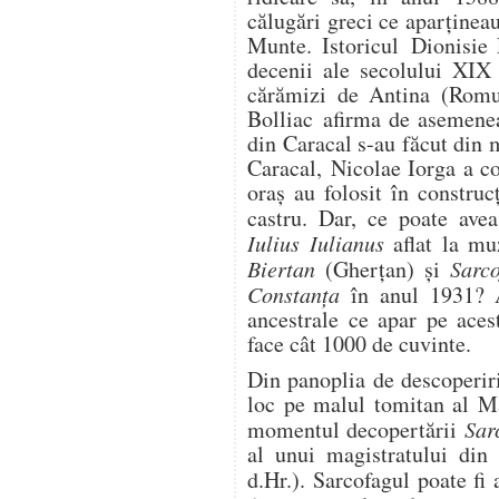
călugări greci ce aparținea
Munte. Istoricul Dionisie 
decenii ale secolului XIX
cărămizi de Antina (Romul
Bolliac afirma de asemenea
din Caracal s-au făcut din 
Caracal, Nicolae Iorga a co
oraș au folosit în constru
castru. Dar, ce poate ave
Iulius Iulianus
aflat la m
Biertan
(Gherțan) și
Sarco
Constanța
în anul 1931? A
ancestrale ce apar pe aces
face cât 1000 de cuvinte.
Din panoplia de descoperir
loc pe malul tomitan al M
momentul decopertării
Sar
al unui magistratului din
d.Hr.). Sarcofagul poate f