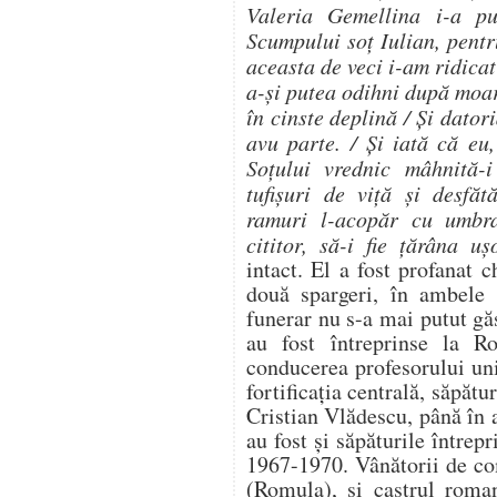
Valeria Gemellina i-a p
Scumpului soţ Iulian, pentr
aceasta de veci i-am ridicat
a-şi putea odihni după moart
în cinste deplină / Şi dator
avu parte. / Şi iată că eu
Soţului vrednic mâhnită-i
tufişuri de viţă şi desfăt
ramuri l-acopăr cu umbra
cititor, să-i fie ţărâna u
intact. El a fost profanat 
două spargeri, în ambele p
funerar nu s-a mai putut găs
au fost întreprinse la 
conducerea profesorului un
fortificaţia centrală, săpăt
Cristian Vlădescu, până în
au fost şi săpăturile între
1967-1970. Vânătorii de co
(Romula), şi castrul roman