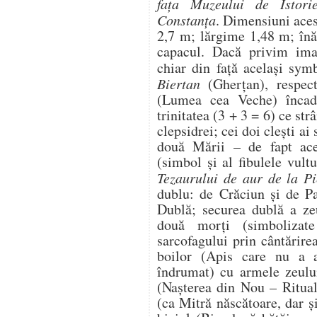
fața Muzeului de Istori
Constanța
. Dimensiuni aces
2,7 m; lărgime 1,48 m; înă
capacul. Dacă privim ima
chiar din față același sym
Biertan
(Gherțan), respec
(Lumea cea Veche) încadr
trinitatea (3 + 3 = 6) ce st
clepsidrei; cei doi clești a
două Mării – de fapt ace
(simbol și al fibulele vult
Tezaurului de aur de la Pi
dublu: de Crăciun și de Pa
Dublă; securea dublă a ze
două morți (simbolizat
sarcofagului prin cântărirea
boilor (Apis care nu a a
îndrumat) cu armele zeului
(Nașterea din Nou – Ritual
(ca Mitră născătoare, dar și