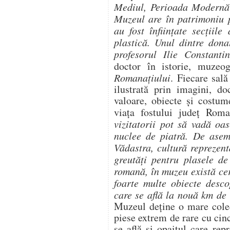
Mediul, Perioada Modernă
Muzeul are în patrimoniu p
au fost înființate secțiile
plastică. Unul dintre dona
profesorul Ilie Constanti
doctor în istorie, muzeo
Romanațiului
. Fiecare sal
ilustrată prin imagini, d
valoare, obiecte și costum
viața fostului judeţ Roma
vizitatorii pot să vadă o
nuclee de piatră. De asem
Vădastra, cultură reprezent
greutăți pentru plasele de
romană, în muzeu există ce
foarte multe obiecte desc
care se află la nouă km de
Muzeul deține o mare colecţ
piese extrem de rare cu cinci
se află şi opaiţul care re