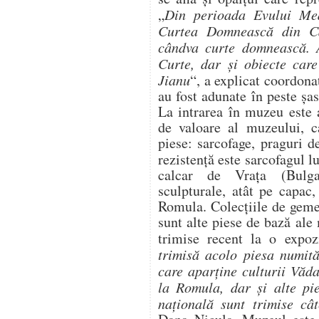
„
Din perioada Evului Med
Curtea Domnească din Ca
cândva curte domnească. A
Curte, dar și obiecte care
Jianu
“, a explicat coordona
au fost adunate în peste șa
La intrarea în muzeu este 
de valoare al muzeului, c
piese: sarcofage, praguri d
rezistenţă este sarcofagul l
calcar de Vraţa (Bulga
sculpturale, atât pe capac,
Romula. Colecțiile de geme
sunt alte piese de bază ale
trimise recent la o expoz
trimisă acolo piesa numită
care aparține culturii Văda
la Romula, dar și alte pi
națională sunt trimise câ