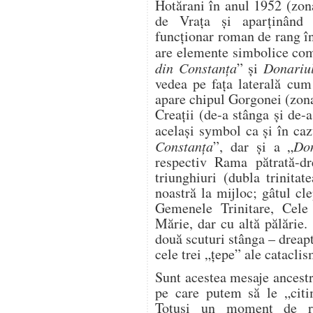
Hotărani în anul 1952 (zona
de Vrața și aparţinând 
funcţionar roman de rang îna
are elemente simbolice co
din Constanța
” și
Donariul
vedea pe fața laterală cum
apare chipul Gorgonei (zona
Creații (de-a stânga și de-
același symbol ca și în caz
Constanța
”, dar și a „
Don
respectiv Rama pătrată-dr
triunghiuri (dubla trinita
noastră la mijloc; gâtul cle
Gemenele Trinitare, Cel
Mărie, dar cu altă pălărie.
două scuturi stânga – dreapt
cele trei „țepe” ale catacl
Sunt acestea mesaje ancest
pe care putem să le „cit
Totuși un moment de re