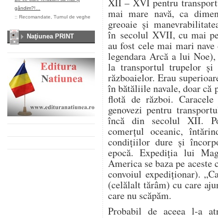
XII – XVI pentru transportu
gândim?!…
mai mare navă, ca dimens
::
Recomandate
,
Turnul de veghe
greoaie și manevrabilitate
în secolul XVII, cu mai pe
Naţiunea PRINT
au fost cele mai mari nave
legendara Arcă a lui Noe), 
la transportul trupelor și
războaielor. Erau superioar
în bătăliile navale, doar că
flotă de război. Caracele 
genovezi pentru transportu
încă din secolul XII. Po
comerțul oceanic, întărin
condițiilor dure și încorp
epocă. Expediția lui Mag
America se baza pe aceste 
convoiul expediționar). „C
(celălalt tărâm) cu care aju
care nu scăpăm.
Probabil de aceea l-a at