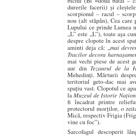
biciul (Bi =două bătăi – c
durerile facerii) și clește
scorpionul – racul – scorp
nou (alt stăpân), Cea care p
Lupului ce prinde Lumea ma
„L” este „L”), toate așa c
despre clopote în acest sp
aminti deja că: „
mai devre
Tracilor decora harnaşamen
mai vechi piese de acest g
aur din
Tezaurul de la H
Mehedinți. Mărturii despre
teritoriul geto-­dac mai a
spaţiu vast. Clopotul ce ap
la
Muzeul de Istorie Națion
fi încadrat printre relie
protectorul morţilor, o zei
Mică, respectiv Frigia (Frig
vine cu foc”).
Sarcofagul descoperit lâ