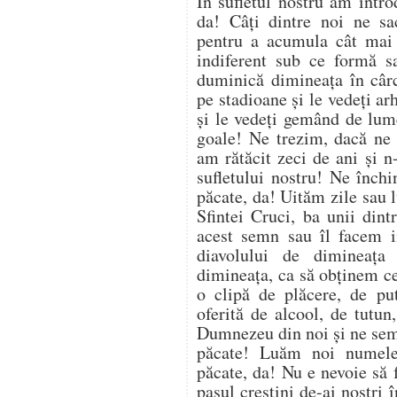
În sufletul nostru am intr
da! Câți dintre noi ne sac
pentru a acumula cât mai 
indiferent sub ce formă s
duminică dimineața în cârc
pe stadioane și le vedeți arh
și le vedeți gemând de lume;
goale! Ne trezim, dacă ne m
am rătăcit zeci de ani și 
sufletului nostru! Ne înch
păcate, da! Uităm zile sau 
Sfintei Cruci, ba unii din
acest semn sau îl facem i
diavolului de dimineaț
dimineața, ca să obținem ce
o clipă de plăcere, de put
oferită de alcool, de tutun
Dumnezeu din noi și ne se
păcate! Luăm noi numel
păcate, da! Nu e nevoie să fa
pasul creștini de-ai noștri