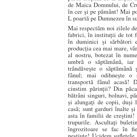
de Maica Domnului, de Cruc
în cer și pe pământ! Mai p
L poartă pe Dumnezeu în suf
Mai respectăm noi zilele de
fabrici, în instituții de tot
în duminici și sărbători e
producția cea mai mare, vân
al nostru, botezat în nume
umbră o săptămână, iar
trândăvește o săptămână 
fânul; mai odihnește o 
transportă fânul acasă! D
cinstim părinții? Din păca
bătrâni singuri, bolnavi, pă
și alungați de copii, duși 
casă; sunt garduri înalte și
asta în familii de creștin
trupurile. Ascultați buleti
îngrozitoare se fac în fie
neștiute! Ucidem sufletele,