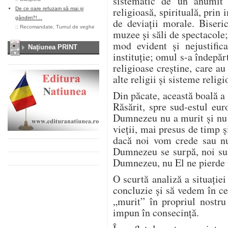
sistematic de un anumit c
religioasă, spirituală, prin i
De ce oare refuzam să mai și
gândim?!…
de deviații morale. Biseri
::
Recomandate
,
Turnul de veghe
muzee și săli de spectacole; 
mod evident și nejustific
Naţiunea PRINT
instituție; omul s-a îndepăr
religioase creștine, care a
alte religii și sisteme relig
Din păcate, această boală a 
Răsărit, spre sud-estul eur
Dumnezeu nu a murit și nu 
vieții, mai presus de timp și
dacă noi vom crede sau nu
Dumnezeu se surpă, noi sun
Dumnezeu, nu El ne pierde 
O scurtă analiză a situației
concluzie și să vedem în c
„murit” în propriul nostru
impun în consecință.