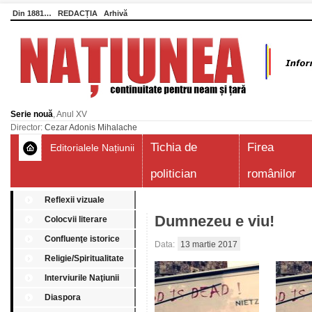
Din 1881…
REDACȚIA
Arhivă
Serie nouă
, Anul XV
Director:
Cezar Adonis Mihalache
Tichia de
Firea
Editorialele Națiunii
politician
românilor
Reflexii vizuale
Dumnezeu e viu!
Colocvii literare
Confluenţe istorice
Data:
13 martie 2017
Religie/Spiritualitate
Interviurile Naţiunii
Diaspora