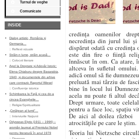
Turnul de veghe
Comunicate
INSIDE
credința oamenilor dre
Dialog artistic, România și
necredința din jurul lui ș
Germania…
dispărut odată cu credința
::
Reflexii vizuale
este din fire o ființă rel
Străin-n lume, străin acasă…
înnăscut în om. Ca atare, 
::
Colocvii literare
altceva în sufletul omului
Apel la Dreptate și Adevăr Istoric:
Elena Chiaburu despre Basarabia,
adică omul să fie dumnezeul
1940, și documentele din arhive
preluată mai târziu de fasc
care contrazic Raportul Wiesel
bine în locul lui Dumneze
::
Confluenţe istorice
acela nu poate fi altul de
Schimbarea la Față și cea de-a
cincea Evanghelie…
Drept urmare, toate celela
::
Religie/Spiritualitate
pentru a face loc, spațiu vi
„Cetățean al lumii”…
De aici al doilea război 
::
Interviurile Naţiunii
atrocitățile pe care le știm.
Odysseas Elytis (1911 – 1996) –
aromân laureat al Premiului Nobel
Teoria lui Nietzsche circul
pentru literatură în anul 1979
::
Diaspora