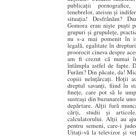
publicații pornografice
tenebrelor, ateism și indife
situația! Desfrânăm? D
Gomora erau niște puști pe
grupuri și grupulețe, pract
nu s-a mai pomenit în ist
legală, egalitate în dreptu
proorocit cineva despre ace
am fi crezut că numai în
întâmpla astfel de fapte. 
Furăm? Din păcate, da! Mici
copiii neînțărcați. Hoții 
dreptul savanți, fiind în 
finețe, care pot să le ump
sustrași din buzunarele uno
depărtare. Alții fură munc
cărți, studii și articol
calculatorului. Alții au a
pentru semeni, care-i jude
Uitați-vă la televizor și v