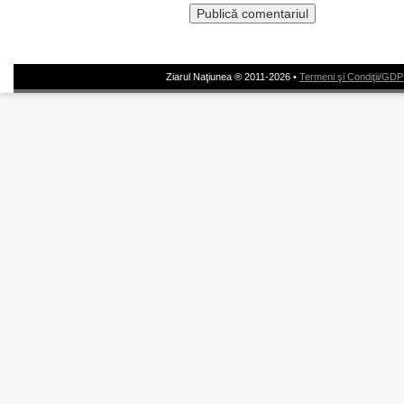
Ziarul Naţiunea ® 2011-2026 •
Termeni şi Condiţii/GD