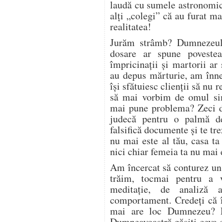
laudă cu sumele astronomice
alți „colegi” că au furat ma
realitatea!
Jurăm strâmb? Dumnezeule
dosare ar spune povestea
împricinații și martorii ar
au depus mărturie, am înne
își sfătuiesc clienții să nu 
să mai vorbim de omul sim
mai pune problema? Zeci de
judecă pentru o palmă de
falsifică documente și te tr
nu mai este al tău, casa t
nici chiar femeia ta nu mai e
Am încercat să conturez un 
trăim, tocmai pentru a 
meditație, de analiză a
comportament. Credeți că î
mai are loc Dumnezeu? D
Dumneavoastră găsiți ceva 