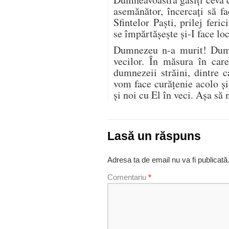
asemănător, încercați să fa
Sfintelor Paști, prilej feric
se împărtășește și-I face loc 
Dumnezeu n-a murit! Dumne
vecilor. În măsura în car
dumnezeii străini, dintre 
vom face curățenie acolo ș
și noi cu El în veci. Așa s
Lasă un răspuns
Adresa ta de email nu va fi publicată
Comentariu
*