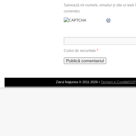
Salvează-mi numele, emailul și site-ul web î
comentez.
Codul de securitate
*
Ziarul Naţiunea ® 2011-2026 •
Termeni şi Condiţii/GD