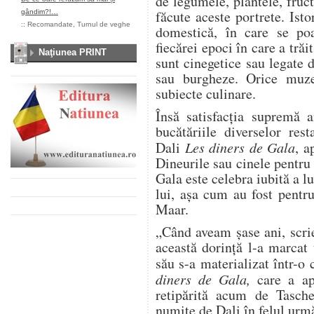
de legumele, plantele, fruct
făcute aceste portrete. Istor
gândim?!…
::
Recomandate
,
Turnul de veghe
domestică, în care se poa
fiecărei epoci în care a trăi
Naţiunea PRINT
sunt cinegetice sau legate d
sau burgheze. Orice muz
subiecte culinare.
Însă satisfacția supremă 
bucătăriile diverselor res
Dali
Les diners de Gala
, a
Dineurile sau cinele pentru
Gala este celebra iubită a lu
lui, așa cum au fost pentr
Maar.
„Când aveam șase ani, scrie
această dorință l-a marcat 
său s-a materializat într-o
diners de Gala,
care a ap
retipărită acum de Tasche
numite de Dali în felul urm