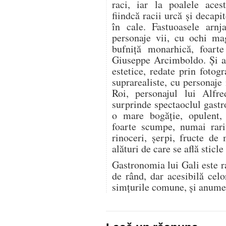
raci, iar la poalele aces
fiindcă racii urcă și decapit
în cale. Fastuoasele arnja
personaje vii, cu ochi ma
bufniță monarhică, foarte
Giuseppe Arcimboldo. Și ac
estetice, redate prin fotogr
suprarealiste, cu personaje
Roi, personajul lui Alfr
surprinde spectaoclul gastr
o mare bogăție, opulent,
foarte scumpe, numai rarit
rinoceri, șerpi, fructe de 
alături de care se află sticl
Gastronomia lui Gali este r
de rând, dar acesibilă cel
simțurile comune, și anume 