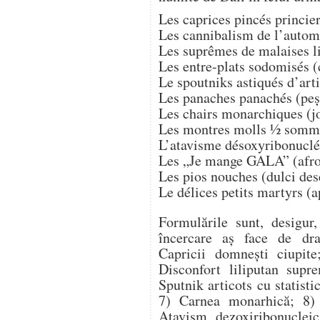
Les caprices pincés princier
Les cannibalism de l’autom
Les suprêmes de malaises lil
Les entre-plats sodomisés (
Le spoutniks astiqués d’arti
Les panaches panachés (peșt
Les chairs monarchiques (jo
Les montres molls ½ somme
L’atavisme désoxyribonucl
Les „Je mange GALA” (afro
Les pios nouches (dulci des
Le délices petits martyrs (a
Formulările sunt, desigur,
încercare aș face de drag
Capricii domnești ciupit
Disconfort liliputan supr
Sputnik articots cu statisti
7) Carnea monarhică; 8
Atavism dezoxiribonucle