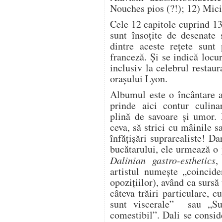
Nouches pios (?!); 12) Mici
Cele 12 capitole cuprind 136
sunt însoțite de desenate
dintre aceste rețete sunt
franceză. Și se indică locu
inclusiv la celebrul resta
orașului Lyon.
Albumul este o încântare a 
prinde aici contur culinar
plină de savoare și umor.
ceva, să strici cu mâinile 
înfățișări suprarealiste! Dar
bucătarului, ele urmează o 
Dalinian gastro-esthetics
,
artistul numește „coincide
opozițiilor), având ca sursă 
câteva trăiri particulare, 
sunt viscerale” sau „Su
comestibil”. Dali se consid