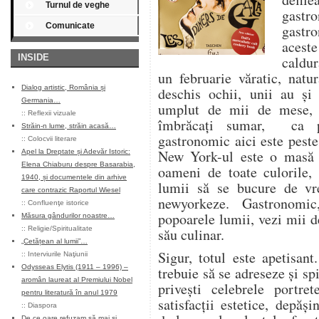
Turnul de veghe
gast
Comunicate
gastr
aceste
INSIDE
caldur
un februarie văratic, natu
Dialog artistic, România și
deschis ochii, unii au și 
Germania…
umplut de mii de mese, 
::
Reflexii vizuale
îmbrăcați sumar, ca p
Străin-n lume, străin acasă…
gastronomic aici este peste 
::
Colocvii literare
New York-ul este o masă l
Apel la Dreptate și Adevăr Istoric:
Elena Chiaburu despre Basarabia,
oameni de toate culorile, 
1940, și documentele din arhive
lumii să se bucure de vre
care contrazic Raportul Wiesel
newyorkeze. Gastronomic
::
Confluenţe istorice
popoarele lumii, vezi mii de
Măsura gândurilor noastre…
::
Religie/Spiritualitate
său culinar.
„Cetățean al lumii”…
Sigur, totul este apetisan
::
Interviurile Naţiunii
Odysseas Elytis (1911 – 1996) –
trebuie să se adreseze și sp
aromân laureat al Premiului Nobel
privești celebrele portre
pentru literatură în anul 1979
satisfacții estetice, depăș
::
Diaspora
De ce oare refuzam să mai și