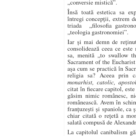
„conversie mistică”.
Însă toată estetica sa ex
întregi concepții, extrem d
triada „filosofia gastron
„teologia gastronomiei”.
Iar și mai demn de reținut
consolidează ceea ce este 
sa, menită „to swallow th
Sacrament of the Eucharist
așa cum se practică în Sacr
religia sa? Aceea prin c
monarhist, catolic, apost
citat în fiecare capitol, este
găsim nimic românesc, ni
românească. Avem în schimb
franțuzești și spaniole, ca ș
chiar citată o rețetă a mo
salată compusă de Alexand
La capitolul canibalism g