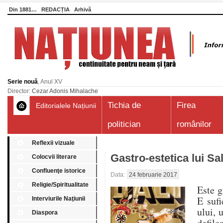
Din 1881…
REDACȚIA
Arhivă
Serie nouă
, Anul XV
Director:
Cezar Adonis Mihalache
Tichia de
Firea
Editorialele Națiunii
politician
românilor
Reflexii vizuale
Gastro-estetica lui Sa
Colocvii literare
Confluenţe istorice
Data:
24 februarie 2017
Religie/Spiritualitate
Este g
E sufi
Interviurile Naţiunii
ului, 
Diaspora
defil