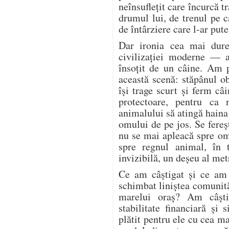
neînsuflețit care încurcă tr
drumul lui, de trenul pe c
de întârziere care l-ar pute
Dar ironia cea mai dure
civilizației moderne — a
însoțit de un câine. Am 
această scenă: stăpânul o
își trage scurt și ferm câi
protectoare, pentru ca 
animalului să atingă haina
omului de pe jos. Se fere
nu se mai apleacă spre o
spre regnul animal, în 
invizibilă, un deșeu al met
Ce am câștigat și ce am
schimbat liniștea comunită
marelui oraș? Am câșt
stabilitate financiară și
plătit pentru ele cu cea