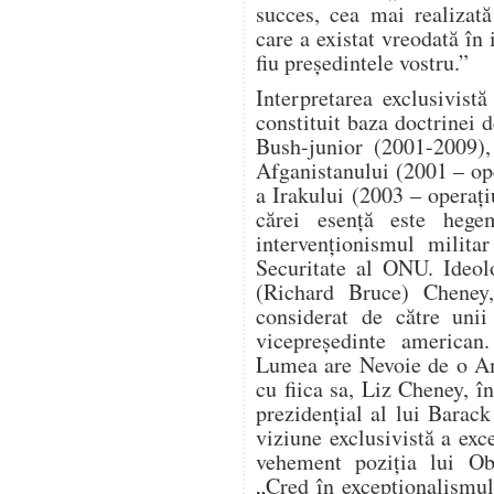
succes, cea mai realizat
care a existat vreodată în 
fiu președintele vostru.”
Interpretarea exclusivist
constituit baza doctrinei d
Bush-junior (2001-2009),
Afganistanului (2001 – o
a Irakului (2003 – operaț
cărei esență este hege
intervenționismul milita
Securitate al ONU. Ideol
(Richard Bruce) Cheney, 
considerat de către unii
vicepreședinte american
Lumea are Nevoie de o Am
cu fiica sa, Liz Cheney, î
prezidențial al lui Bara
viziune exclusivistă a ex
vehement poziția lui Ob
„Cred în excepționalismu