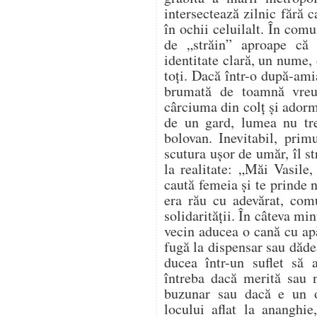
intersectează zilnic fără 
în ochii celuilalt. În comu
de „străin” aproape că
identitate clară, un nume, 
toți. Dacă într-o după-ami
brumată de toamnă vreu
cârciuma din colț și adorm
de un gard, lumea nu tr
bolovan. Inevitabil, prim
scutura ușor de umăr, îl s
la realitate: „Măi Vasile,
caută femeia și te prinde
era rău cu adevărat, com
solidarității. În câteva mi
vecin aducea o cană cu apă
fugă la dispensar sau dădea
ducea într-un suflet să
întreba dacă merită sau n
buzunar sau dacă e un 
locului aflat la ananghie