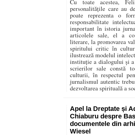
Cu toate acestea, Fel
personalitățile care au d
poate reprezenta o for
responsabilitate intelec
important în istoria jurn
articolele sale, el a co
literare, la promovarea va
spiritului critic în cult
ilustrează modelul intelect
instituție a dialogului și a
scrierilor sale constă t
culturii, în respectul p
jurnalismul autentic trebu
dezvoltarea spirituală a soc
Apel la Dreptate și A
Chiaburu despre Basa
documentele din arhi
Wiesel