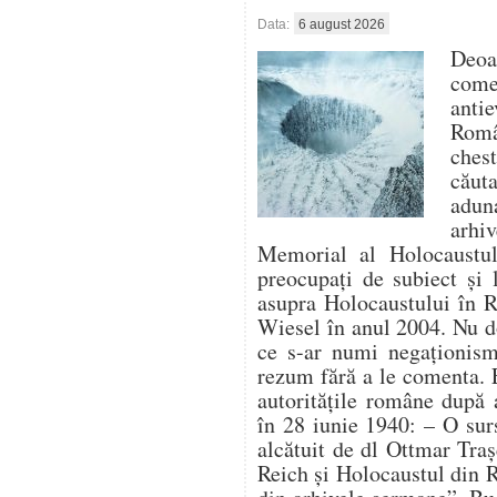
Data:
6 august 2026
Deo
com
antie
Român
ches
căut
aduna
arhi
Memorial al Holocaustulu
preocupați de subiect și 
asupra Holocaustului în 
Wiesel în anul 2004. Nu d
ce s-ar numi negaționism 
rezum fără a le comenta. 
autoritățile române după 
în 28 iunie 1940: – O su
alcătuit de dl Ottmar Traș
Reich și Holocaustul din