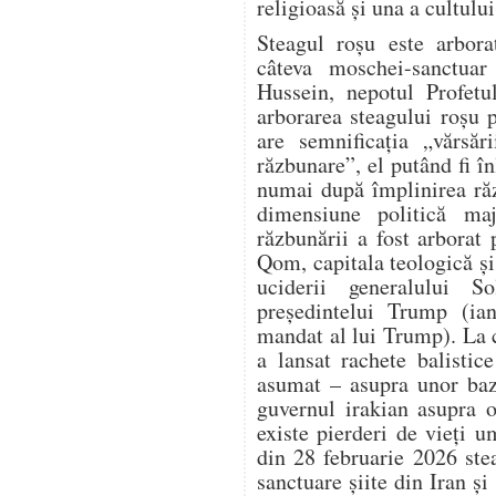
religioasă și una a cultului
Steagul roșu este arbora
câteva moschei-sanctuar 
Hussein, nepotul Profet
arborarea steagului roșu 
are semnificația „vărsăr
răzbunare”, el putând fi în
numai după împlinirea răz
dimensiune politică ma
răzbunării a fost arbora
Qom, capitala teologică și 
uciderii generalului S
președintelui Trump (ia
mandat al lui Trump). La 
a lansat rachete balistic
asumat – asupra unor baz
guvernul irakian asupra o
existe pierderi de vieți 
din 28 februarie 2026 ste
sanctuare șiite din Iran și