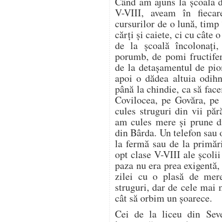
Când am ajuns la școala d
V-VIII, aveam în fieca
cursurilor de o lună, timp
cărți și caiete, ci cu câte
de la școală încolonați,
porumb, de pomi fructifer
de la detașamentul de pion
apoi o dădea altuia odih
până la chindie, ca să f
Covilocea, pe Govăra, pe
cules struguri din vii pă
am cules mere și prune di
din Bârda. Un telefon sau 
la fermă sau de la primări
opt clase V-VIII ale școli
paza nu era prea exigentă, 
zilei cu o plasă de mer
struguri, dar de cele mai
cât să orbim un șoarece.
Cei de la liceu din Seve