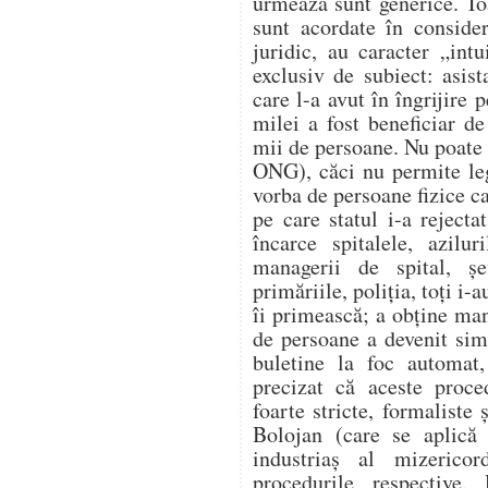
urmează sunt generice. Toa
sunt acordate în conside
juridic, au caracter „int
exclusiv de subiect: asist
care l-a avut în îngrijire 
milei a fost beneficiar de
mii de persoane. Nu poate 
ONG), căci nu permite legi
vorba de persoane fizice ca
pe care statul i-a reject
încarce spitalele, azilur
managerii de spital, șe
primăriile, poliția, toți i-
îi primească; a obține man
de persoane a devenit sim
buletine la foc automat,
precizat că aceste proce
foarte stricte, formaliste 
Bolojan (care se aplică 
industriaș al mizerico
procedurile respective