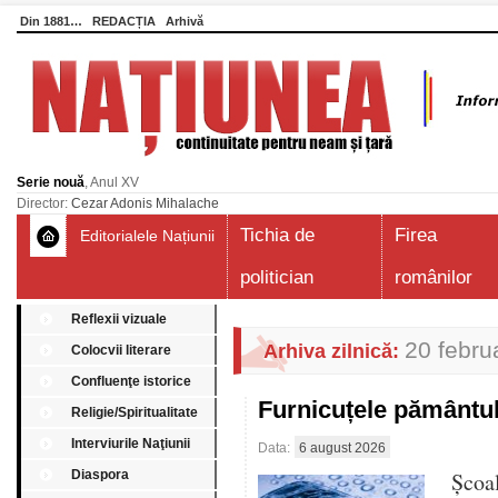
Din 1881…
REDACȚIA
Arhivă
Serie nouă
, Anul XV
Director:
Cezar Adonis Mihalache
Tichia de
Firea
Editorialele Națiunii
politician
românilor
Reflexii vizuale
20 febru
Arhiva zilnică:
Colocvii literare
Confluenţe istorice
Furnicuțele pământu
Religie/Spiritualitate
Interviurile Naţiunii
Data:
6 august 2026
Diaspora
Școa