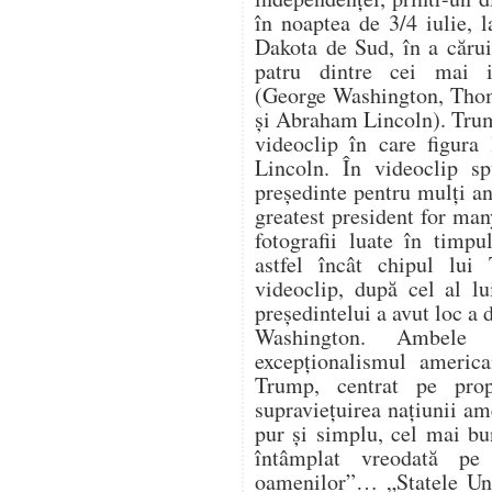
în noaptea de 3/4 iulie,
Dakota de Sud, în a cărui
patru dintre cei mai i
(George Washington, Thom
și Abraham Lincoln). Trum
videoclip în care figura
Lincoln. În videoclip s
președinte pentru mulți an
greatest president for ma
fotografii luate în timpu
astfel încât chipul lui
videoclip, după cel al lu
președintelui a avut loc a
Washington. Ambele 
excepționalismul america
Trump, centrat pe propr
supraviețuirea națiunii a
pur și simplu, cel mai bu
întâmplat vreodată pe
oamenilor”… „Statele Uni