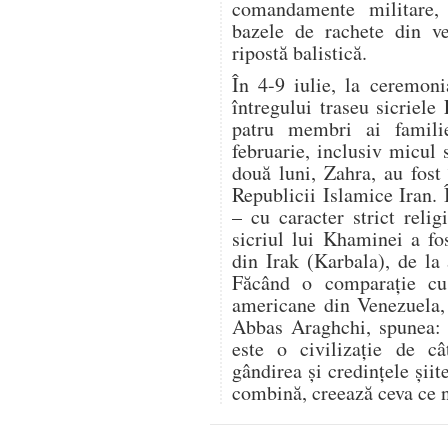
comandamente militare,
bazele de rachete din ve
ripostă balistică.
În 4-9 iulie, la ceremon
întregului traseu sicriele
patru membri ai famili
februarie, inclusiv micul 
două luni, Zahra, au fost 
Republicii Islamice Iran.
– cu caracter strict relig
sicriul lui Khaminei a fo
din Irak (Karbala), de la
Făcând o comparație cu r
americane din Venezuela, 
Abbas Araghchi, spunea: „
este o civilizație de c
gândirea și credințele șii
combină, creează ceva ce n