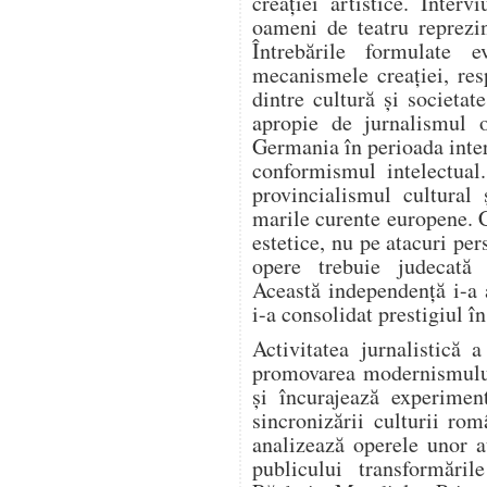
creației artistice. Intervi
oameni de teatru reprezi
Întrebările formulate e
mecanismele creației, resp
dintre cultură și societa
apropie de jurnalismul o
Germania în perioada inter
conformismul intelectual
provincialismul cultural 
marile curente europene. 
estetice, nu pe atacuri per
opere trebuie judecată e
Această independență i-a 
i-a consolidat prestigiul î
Activitatea jurnalistică 
promovarea modernismului.
și încurajează experiment
sincronizării culturii ro
analizează operele unor a
publicului transformări