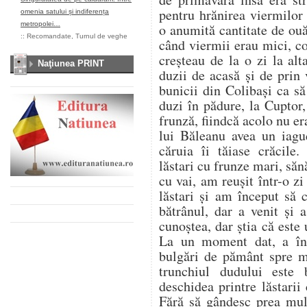
pentru hrănirea viermilor
omenia satului și indiferența
metropolei…
o anumită cantitate de ou
::
Recomandate
,
Turnul de veghe
când viermii erau mici, co
creșteau de la o zi la al
Naţiunea PRINT
duzii de acasă și de prin
bunicii din Colibași ca s
duzi în pădure, la Cuptor
frunză, fiindcă acolo nu er
lui Băleanu avea un iag
căruia îi tăiase crăcile.
lăstari cu frunze mari, săn
cu vai, am reușit într-o z
lăstari și am început să
bătrânul, dar a venit și
cunoștea, dar știa că este u
La un moment dat, a înc
bulgări de pământ spre 
trunchiul dudului este
deschidea printre lăstarii
Fără să gândesc prea mul