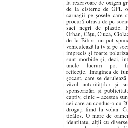
la rezervoare de oxigen gr
de la cisterne de GPL op
carnagii pe șosele care s
procură otrava de pe soc
saci negri de plastic. 
Orban, Câțu, Ciucă, Ciol
de la Bihor, nu pot spune
vehiculează la tv și pe soc
imprecis și foarte polariza
sunt morbide și, deci, in
unele lucruri pot f
reflecție. Imaginea de fu
șocant, care se derulează
văzul autorităților și s
sponsorizări și publicitat
captiv, cinic – acestea su
cei care au condus-o cu 20
drogați fiind la volan. C
ticălos. O mare de oamen
identitate, alții cu divers