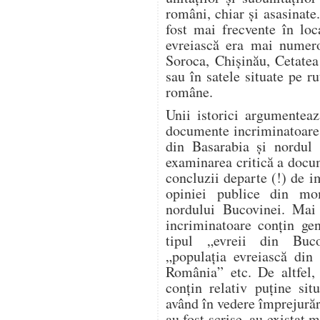
români, chiar și asasinate
fost mai frecvente în loc
evreiască era mai numero
Soroca, Chișinău, Cetatea
sau în satele situate pe ru
române.
Unii istorici argumente
documente incriminatoare re
din Basarabia și nordul 
examinarea critică a docu
concluzii departe (!) de i
opiniei publice din mo
nordului Bucovinei. Mai 
incriminatoare conțin gen
tipul „evreii din Buco
„populația evreiască din 
România” etc. De altfel, 
conțin relativ puține sit
având în vedere împrejură
au fost scrise, au existat m