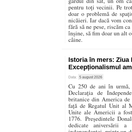
gardul din sat, un om că
pentru toți vecinii. Pe t
doar o problemă de spați
nicăieri. Iar dacă vom con
fără să ne pese, riscăm ca
înșine, să fim doar un alt o
câine.
Istoria în mers: Ziu
Excepționalismul ame
Data:
5 august 2026
Cu 250 de ani în urmă, l
Declarația de Independe
britanice din America de
față de Regatul Unit al 
Unite ale Americii a fos
1776. Președintele Donal
dedicate aniversării 
independenței, printr-un di