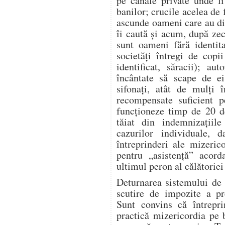
pe canale private unde l
banilor; crucile acelea de 
ascunde oameni care au dis
îi caută și acum, după zeci
sunt oameni fără identita
societăți întregi de copi
identificat, săracii); aut
încântate să scape de ei
sifonați, atât de mulți î
recompensate suficient p
funcționeze timp de 20 d
tăiat din indemnizațiile
cazurilor individuale, 
întreprinderi ale mizeric
pentru „asistență” acor
ultimul peron al călătoriei 
Deturnarea sistemului de 
scutire de impozite a pre
Sunt convins că întrepr
practică mizericordia pe 