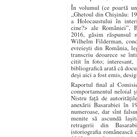
În volumul (ce poartă un
„Ghetoul din Chișinău: 1
a Holocaustului în inter
cine?> ale României”, B
2016, găsim răspunsul m
Wilhelm Filderman, condu
evreiești din România, le
transcriu deoarece se înt
citit în foto; interesan
bibliografică arată că doc
deși aici a fost emis, desig
Raportul final al Comisi
comportamentul neloial și 
Nistru față de autorităț
anexării Basarabiei în 1
numeroase, dar sînt falsuri
menite să ascundă lași
retragerii din Basara
istoriografia românească 