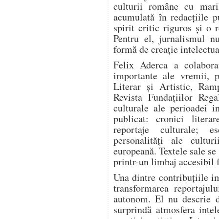
culturii române cu mari
acumulată în redacțiile pu
spirit critic riguros și o
Pentru el, jurnalismul n
formă de creație intelectua
Felix Aderca a colabora
importante ale vremii, p
Literar și Artistic, Ram
Revista Fundațiilor Rega
culturale ale perioadei i
publicat: cronici literar
reportaje culturale; es
personalități ale cultur
europeană. Textele sale se
printr-un limbaj accesibil 
Una dintre contribuțiile i
transformarea reportajulu
autonom. El nu descrie d
surprindă atmosfera intel