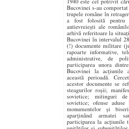
1940 este cel potrivit căr
Bucovinei s-au comportat v
trupele române în retragere
a fost folosită pentru a
antievreiești ale românil
arhivă referitoare la situaț
Bucovinei în intervalul 2
(!) documente militare (j
rapoarte informative, te
administrative, de poli
participarea unora dintr
Bucovinei la acțiunile a
această perioadă. Cercet
acestor documente se ref
steagurilor roșii; manife
sovietice; mitinguri d
sovietice; ofense aduse 
monumentelor și biseri
aparținând armatei sau
participarea la acțiunile
unităților și subunitățilo