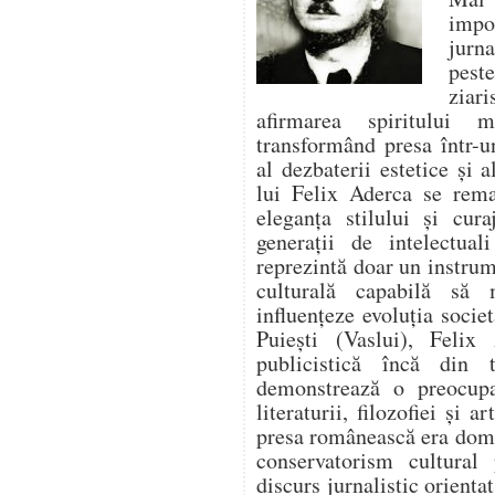
impo
jurna
pest
ziari
afirmarea spiritului 
transformând presa într-un
al dezbaterii estetice și a
lui Felix Aderca se rema
eleganța stilului și cura
generații de intelectua
reprezintă doar un instrume
culturală capabilă să
influențeze evoluția socie
Puiești (Vaslui), Felix 
publicistică încă din t
demonstrează o preocupa
literaturii, filozofiei și 
presa românească era domi
conservatorism cultural
discurs jurnalistic orienta