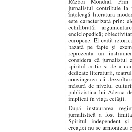
Război Mondial. Prin a
jurnalistul contribuie l
înțeleagă literatura mode
este caracterizată prin: el
echilibrată; argumentar
enciclopedică; obiectivitat
europene. El evită retoric
bazată pe fapte și exem
reprezenta un instrume
considera că jurnalistul 
spiritul critic și de a co
dedicate literaturii, teatrul
convingerea că dezvoltar
măsură de nivelul culturi
publicistica lui Aderca d
implicat în viața cetății.
După instaurarea regim
jurnalistică a fost limit
Spiritul independent și
creației nu se armonizau c