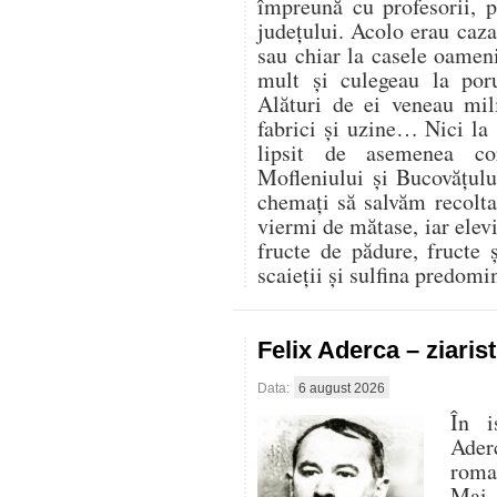
împreună cu profesorii, 
județului. Acolo erau cazaț
sau chiar la casele oamen
mult și culegeau la por
Alături de ei veneau mili
fabrici și uzine… Nici la
lipsit de asemenea co
Mofleniului și Bucovățul
chemați să salvăm recolt
viermi de mătase, iar elevi
fructe de pădure, fructe 
scaieții și sulfina predom
Felix Aderca – ziaris
Data:
6 august 2026
În i
Aderc
roman
Mai 