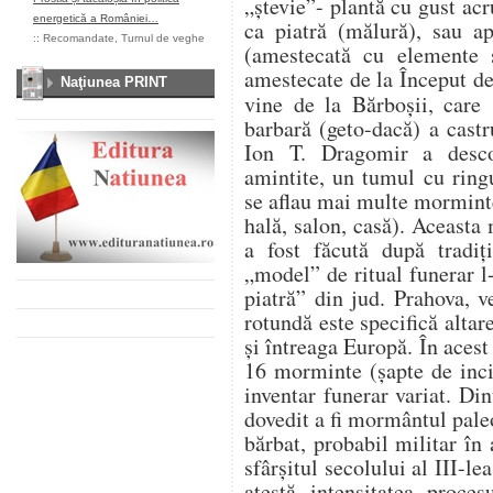
„ștevie”- plantă cu gust acr
energetică a României…
ca piatră (mălură), sau a
::
Recomandate
,
Turnul de veghe
(amestecată cu elemente 
amestecate de la Început d
Naţiunea PRINT
vine de la Bărboșii, care
barbară (geto-dacă) a cast
Ion T. Dragomir a desco
amintite, un tumul cu ringu
se aflau mai multe morminte
hală, salon, casă). Aceast
a fost făcută după tradiț
„model” de ritual funerar l
piatră” din jud. Prahova, 
rotundă este specifică alt
și întreaga Europă. În aces
16 morminte (şapte de inci
inventar funerar variat. Di
dovedit a fi mormântul pale
bărbat, probabil militar în
sfârşitul secolului al III-le
atestă intensitatea proce