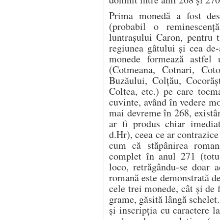
Prima monedă a fost desco
(probabil o reminescenţ
luntraşului Caron, pentru t
regiunea gâtului şi cea de-
monede formează astfel 
(Cotmeana, Cotnari, Cotor
Buzăului, Colțău, Cocorășt
Coltea, etc.) pe care tocm
cuvinte, având în vedere mo
mai devreme în 268, existân
ar fi produs chiar imedia
d.Hr), ceea ce ar contrazice 
cum că stăpânirea roman
complet în anul 271 (totu
loco, retrăgându-se doar a
romană este demonstrată de 
cele trei monede, cât şi de 
grame, găsită lângă schelet
şi inscripţia cu caractere 