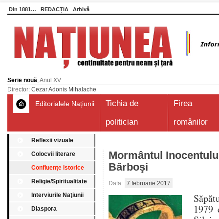
Din 1881…
REDACȚIA
Arhivă
Serie nouă
, Anul XV
Director:
Cezar Adonis Mihalache
Tichia de
Firea
Editorialele Națiunii
politician
românilor
Reflexii vizuale
Mormântul Inocentului
Colocvii literare
Bărboşi
Confluenţe istorice
Religie/Spiritualitate
Data:
7 februarie 2017
Interviurile Naţiunii
Săpătu
1979 
Diaspora