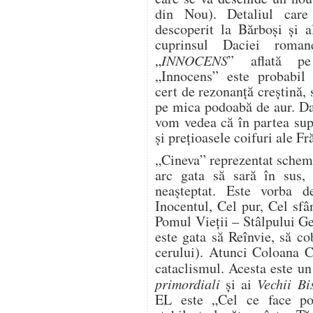
din Nou). Detaliul care 
descoperit la Bărboşi şi a
cuprinsul Daciei roman
„
INNOCENS
” aflată pe 
„Innocens” este probabil
cert de rezonanţă creştină, s
pe mica podoabă de aur. Da
vom vedea că în partea sup
și prețioasele coifuri ale Fr
„Cineva” reprezentat schemat
arc gata să sară în sus
neașteptat. Este vorba de
Inocentul, Cel pur, Cel sfân
Pomul Vieții – Stâlpului Get
este gata să Reînvie, să co
cerului). Atunci Coloana C
cataclismul. Acesta este u
primordiali
și ai
Vechii Bi
EL este „Cel ce face po