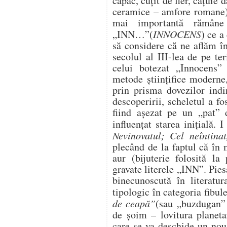
capac, cuţit de fier, căţuie 
ceramice – amfore romane).
mai importantă rămâne 
„INN…”(
INNOCENS
) ce a
să considere că ne aflăm î
secolul al III-lea de pe te
celui botezat „Innocens” 
metode ştiinţifice moderne
prin prisma dovezilor indir
descoperirii, scheletul a f
fiind așezat pe un „pat” d
influențat starea inițială. 
Nevinovatul; Cel neîntina
plecând de la faptul că în 
aur (bijuterie folosită la
gravate literele „INN”. Pies
binecunoscută în literatur
tipologic în categoria fibule
de ceapă”
(sau „buzdugan” 
de șoim – lovitura planeta
care se va deschide un nou