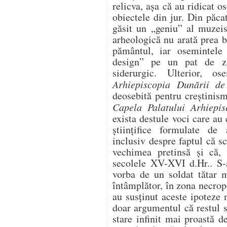
relicva, aşa că au ridicat 
obiectele din jur. Din păca
găsit un „geniu” al muzeis
arheologică nu arată prea b
pământul, iar osemintele 
design” pe un pat de z
siderurgic. Ulterior, o
Arhiepiscopia Dunării de
deosebită pentru creştinis
Capela Palatului Arhiepis
exista destule voci care au
ştiinţifice formulate de 
inclusiv despre faptul că s
vechimea pretinsă şi că,
secolele XV-XVI d.Hr.. S-a
vorba de un soldat tătar m
întâmplător, în zona necrop
au susţinut aceste ipoteze 
doar argumentul că restul s
stare infinit mai proastă d