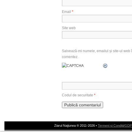
Email
*
Site web
Salvează-mi numele, emailul și site-ul web î
comentez.
Codul de securitate
*
Ziarul Naţiunea ® 2011-2026 •
Termeni şi Condiţii/GD