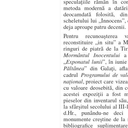
speculaţiile rămân în con
metoda modernă a datări
deocamdată folosită, di
scheletului lui „Innocens”, 
deja aproape patru decenii.
Pentru recunoașterea v
reconstituire „in situ” a 
ringuri de piatră de la Ti
Mormântul Inocentului
a c
„
Exponatul lunii
”, în iuni
Păltânea
” din Galați, afl
cadrul
Programului de valo
naţional
, proiect care vize
cu valoare deosebită, din co
acestei expoziții a fost m
pieselor din inventarul să
la sfârșitul secolului al III
d.Hr., punându-ne deci
monumente creştine de la n
bibliografice suplimentar