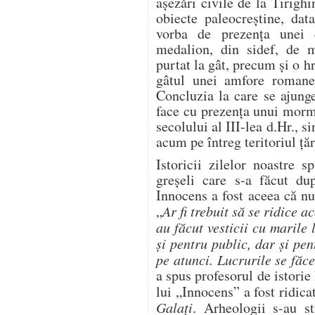
aşezări civile de la Tirighi
obiecte paleocreştine, data
vorba de prezenţa unei c
medalion, din sidef, de mi
purtat la gât, precum şi o h
gâtul unei amfore romane 
Concluzia la care se ajung
face cu prezenţa unui mormâ
secolului al III-lea d.Hr., s
acum pe întreg teritoriul ţăr
Istoricii zilelor noastre 
greşeli care s-a făcut du
Innocens a fost aceea că nu
„
Ar fi trebuit să se ridice 
au făcut vesticii cu marile 
şi pentru public, dar şi pen
pe atunci. Lucrurile se făc
a spus profesorul de istori
lui „Innocens” a fost ridica
Galaţi
. Arheologii s-au s