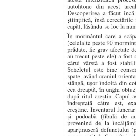
autohtone din acest areal
Descoperirea a făcut încă
ştiinţifică, însă cercetăril
capăt, lăsându-se loc la num
În mormântul care a scăpa
(celelalte peste 90 mormint
prădate, fie grav afectate 
au trecut peste ele) a fost
cărui vârstă a fost stabil
Scheletul este bine conser
spate, având craniul orienta
stângă, uşor îndoită din co
cea dreaptă, în unghi obtu
după ritul creştin. Capul a
îndreptată către est, ex
creştine. Inventarul funera
şi podoabă (fibulă de a
provenind de la încălţămi
aparţinuseră defunctului (