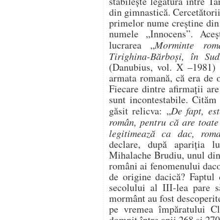
stabilește legătura între T
din gimnastică. Cercetătorii
primelor nume creştine din
numele „Innocens”. Aceșt
lucrarea „
Morminte rom
Tirighina-Bărboşi, în Su
(Danubius, vol. X –1981) c
armata romană, că era de or
Fiecare dintre afirmaţii ar
sunt incontestabile. Cităm
găsit relicva: „
De fapt, es
român, pentru că are toate 
legitimează ca dac, roma
declare, după apariţia lu
Mihalache Brudiu, unul din
români ai fenomenului daco
de origine dacică? Faptul 
secolului al III-lea pare 
mormânt au fost descoperit
pe vremea împăratului Cla
domnit între anii 268 şi 270