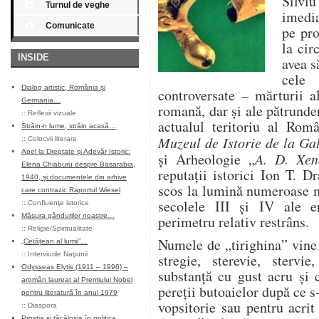
Silvi
Turnul de veghe
imedia
Comunicate
pe pro
la cir
INSIDE
avea s
cele
Dialog artistic, România și
controversate – mărturii al
Germania…
romană, dar şi ale pătrunder
::
Reflexii vizuale
actualul teritoriu al Rom
Străin-n lume, străin acasă…
Muzeul de Istorie de la Gal
::
Colocvii literare
Apel la Dreptate și Adevăr Istoric:
şi Arheologie „
A. D. Xen
Elena Chiaburu despre Basarabia,
reputaţii istorici Ion T. 
1940, și documentele din arhive
scos la lumină numeroase mă
care contrazic Raportul Wiesel
secolele III şi IV ale er
::
Confluenţe istorice
Măsura gândurilor noastre…
perimetru relativ restrâns.
::
Religie/Spiritualitate
Numele de „tirighina” vine d
„Cetățean al lumii”…
::
Interviurile Naţiunii
stregie, sterevie, stervie
Odysseas Elytis (1911 – 1996) –
substanță cu gust acru și 
aromân laureat al Premiului Nobel
pereții butoaielor după ce s-
pentru literatură în anul 1979
vopsitorie sau pentru acri
::
Diaspora
Prostia și tăcăloșia în politica