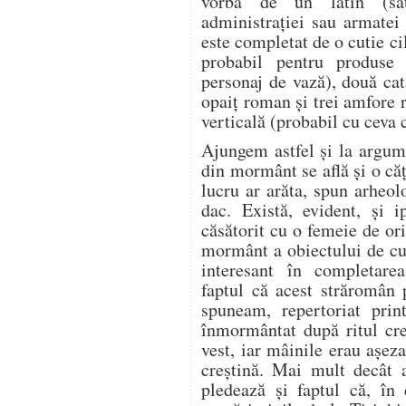
vorba de un latin (sau
administrației sau armatei
este completat de o cutie ci
probabil pentru produse
personaj de vază), două ca
opaiţ roman şi trei amfore 
verticală (probabil cu ceva 
Ajungem astfel și la argume
din mormânt se află şi o căţ
lucru ar arăta, spun arheol
dac. Există, evident, şi i
căsătorit cu o femeie de ori
mormânt a obiectului de cul
interesant în completarea
faptul că acest străromâ
spuneam, repertoriat prin
înmormântat după ritul cre
vest, iar mâinile erau aşez
creştină. Mai mult decât at
pledează şi faptul că, în 