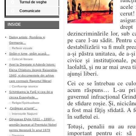
Turnul de veghe
acele 
Comunicate
cerut
asigur
INSIDE
drep
dezincriminările lor, sub 
Dialog artistic, România și
pe care l-au sădit. Pentru 
Germania…
destabilizării va fi mult pre
::
Reflexii vizuale
a-și păstra unitatea, de a-și
Străin-n lume, străin acasă…
civice și instituționale, 
::
Colocvii literare
laolaltă, și nu ar mai avea t
Apel la Dreptate și Adevăr Istoric:
Elena Chiaburu despre Basarabia,
ajunși liberi.
1940, și documentele din arhive
Cei ce se întrebau ce culo
care contrazic Raportul Wiesel
::
Confluenţe istorice
acum răspuns… L-au pri
Schimbarea la Față și cea de-a
guvernul infracțional Grind
cincea Evanghelie…
de sfidare roșie. Și, nicicân
::
Religie/Spiritualitate
a fost mai fățiș sfidată. A f
„Cetățean al lumii”…
::
Interviurile Naţiunii
în sufletul ei.
Odysseas Elytis (1911 – 1996) –
Totuși, penalii nu au reu
aromân laureat al Premiului Nobel
pentru literatură în anul 1979
important pentru ei: să 
::
Diaspora