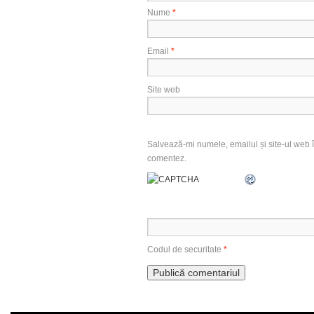
Nume
*
Email
*
Site web
Salvează-mi numele, emailul și site-ul web î
comentez.
Codul de securitate
*