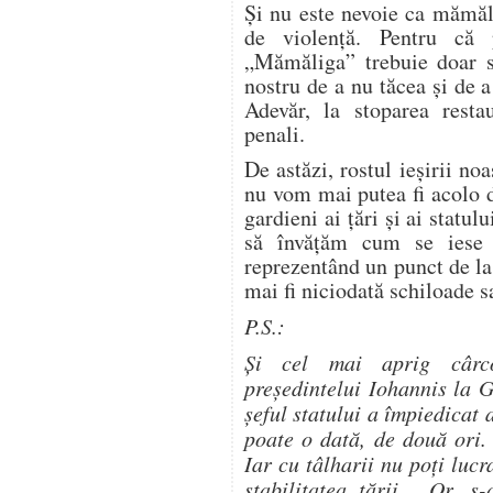
Și nu este nevoie ca mămăl
de violență. Pentru că
„Mămăliga” trebuie doar s
nostru de a nu tăcea și de a
Adevăr, la stoparea restau
penali.
De astăzi, rostul ieșirii noa
nu vom mai putea fi acolo d
gardieni ai țări și ai statul
să învățăm cum se iese
reprezentând un punct de la
mai fi niciodată schiloade 
P.S.:
Și cel mai aprig cârco
președintelui Iohannis la 
șeful statului a împiedicat 
poate o dată, de două ori.
Iar cu tâlharii nu poți lucr
stabilitatea țării… Or, s-