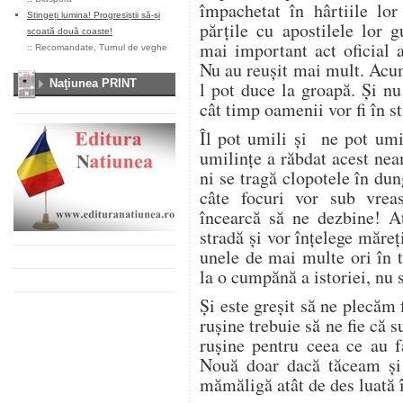
împachetat în hârtiile lor
Stingeți lumina! Progresiștii să-și
părțile cu apostilele lor 
scoată două coaste!
mai important act oficial a
::
Recomandate
,
Turnul de veghe
Nu au reușit mai mult. Acu
Naţiunea PRINT
l pot duce la groapă. Și nu
cât timp oamenii vor fi în s
Îl pot umili și ne pot umi
umilințe a răbdat acest nea
ni se tragă clopotele în dun
câte focuri vor sub vrea
încearcă să ne dezbine! A
stradă și vor înțelege măreț
unele de mai multe ori în t
la o cumpănă a istoriei, nu 
Și este greșit să ne plecăm
rușine trebuie să ne fie că 
rușine pentru ceea ce au f
Nouă doar dacă tăceam și 
mămăligă atât de des luată 