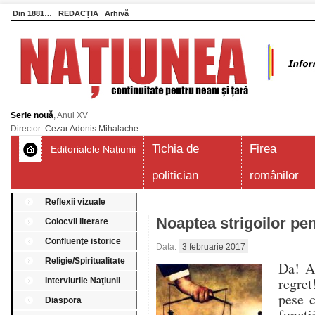
Din 1881…
REDACȚIA
Arhivă
Serie nouă
, Anul XV
Director:
Cezar Adonis Mihalache
Tichia de
Firea
Editorialele Națiunii
politician
românilor
Reflexii vizuale
Noaptea strigoilor pen
Colocvii literare
Confluenţe istorice
Data:
3 februarie 2017
Religie/Spiritualitate
Da! Ar
regret
Interviurile Naţiunii
pese c
Diaspora
funcți