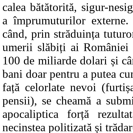
calea bătătorită, sigur-nes
a împrumuturilor externe.
când, prin străduința tutur
umerii slăbiți ai României
100 de miliarde dolari și c
bani doar pentru a putea cu
față celorlate nevoi (furtiș
pensii), se cheamă a submin
apocaliptica forță rezulta
necinstea politizată și trăd