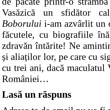
de păcate printr-o strâmbă 
Vasăzică un sfidător cal
Boborului
i-am azvârlit un 
făcutele, cu biografiile înăl
zdravăn întărite! Ne aminti
și aliaților lor, pe care cu s
cu trei ani, dacă maculatul
României…
Lasă un răspuns