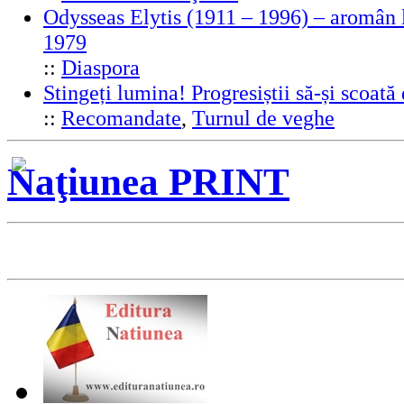
Odysseas Elytis (1911 – 1996) – aromân l
1979
::
Diaspora
Stingeți lumina! Progresiștii să-și scoată
::
Recomandate
,
Turnul de veghe
Naţiunea PRINT