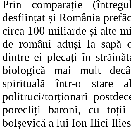
Prin comparație (întreg
desființat și România prefăc
circa 100 miliarde și alte mi
de români aduși la sapă d
dintre ei plecați în străină
biologică mai mult decât
spirituală într-o stare a
politruci/torționari postde
porecliți baroni, cu toți
bolșevică a lui Ion Ilici Ilie