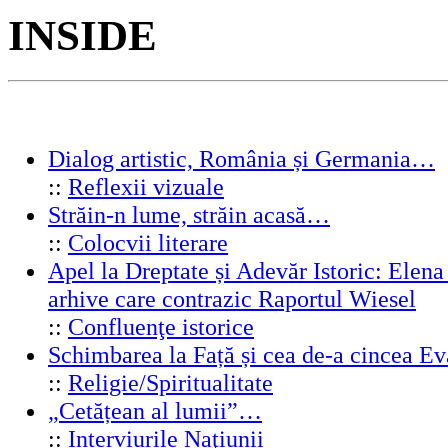
INSIDE
Dialog artistic, România și Germania…
::
Reflexii vizuale
Străin-n lume, străin acasă…
::
Colocvii literare
Apel la Dreptate și Adevăr Istoric: Elen
arhive care contrazic Raportul Wiesel
::
Confluenţe istorice
Schimbarea la Față și cea de-a cincea 
::
Religie/Spiritualitate
„Cetățean al lumii”…
::
Interviurile Naţiunii