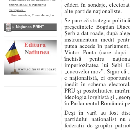
căderi în sondaje, elector
omenia satului și indiferența
alte partide naționaliste.
metropolei…
::
Recomandate
,
Turnul de veghe
Se pare că strategia politi
președintele Bogdan Diaco
Naţiunea PRINT
Șerb a dat roade, după aleg
instrumentum inedit pentr
putea accede în parlament,
Victor Ponta (care după 
închisă pentru naționa
imperiozitatea lui Sebi G
„cucuvelei mov”. Sigur că 
e naționalistă, ci oportuni
inedit în schema electoral
PRU și posibilitatea intrări
ideologia iorghistă și „geo
în Parlamentul României pe
Deși în vară au fost disc
partidului nationalist nu
federații de grupări patri