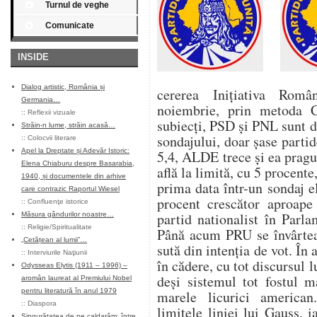
Turnul de veghe
Comunicate
INSIDE
Dialog artistic, România și
cererea Inițiativa Rom
Germania…
noiembrie, prin metoda
::
Reflexii vizuale
subiecți, PSD și PNL sunt 
Străin-n lume, străin acasă…
sondajului, doar șase part
::
Colocvii literare
Apel la Dreptate și Adevăr Istoric:
5,4, ALDE trece și ea pragu
Elena Chiaburu despre Basarabia,
află la limită, cu 5 procente
1940, și documentele din arhive
prima data într-un sondaj e
care contrazic Raportul Wiesel
procent crescător aproape
::
Confluenţe istorice
partid nationalist în Parl
Măsura gândurilor noastre…
::
Religie/Spiritualitate
Până acum PRU se învârtea î
„Cetățean al lumii”…
sută din intenția de vot. În
::
Interviurile Naţiunii
în cădere, cu tot discursul 
Odysseas Elytis (1911 – 1996) –
deși sistemul tot fostul m
aromân laureat al Premiului Nobel
pentru literatură în anul 1979
marele licurici american
::
Diaspora
limitele liniei lui Gauss, 
Singurătatea de pe caldarâm: între