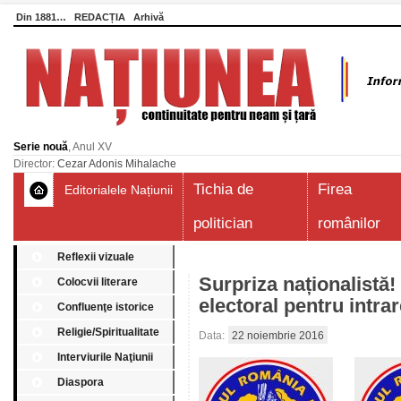
Din 1881…
REDACȚIA
Arhivă
Serie nouă
, Anul XV
Director:
Cezar Adonis Mihalache
Tichia de
Firea
Editorialele Națiunii
politician
românilor
Reflexii vizuale
Surpriza naționalistă
Colocvii literare
electoral pentru intra
Confluenţe istorice
Religie/Spiritualitate
Data:
22 noiembrie 2016
Interviurile Naţiunii
Diaspora