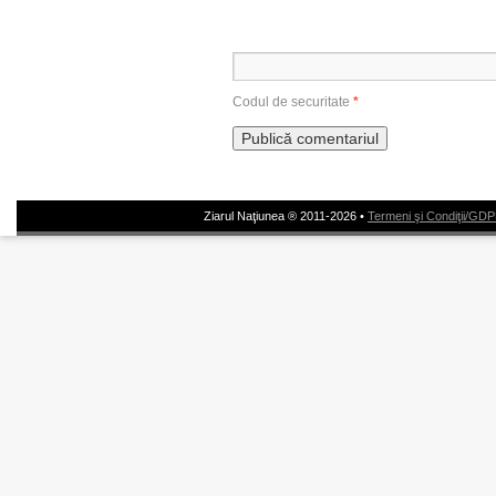
Codul de securitate
*
Ziarul Naţiunea ® 2011-2026 •
Termeni şi Condiţii/GD