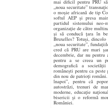
mai dificil pentru PRU să
„noua securitate” transnaț
o moșie africană de tip Co
softul AEP și presa main
partidul sistemului neo-
organizație de către multina
și să conducă țara în bene
Bruxelles? Totuși, dincolo
„noua securitate”, fundațiil
cred că PRU are mari șan
decembrie, dar nu pentru a 
pentru a se creea un pr
demografică a societăți
românești pentru ca peste 
din nou de patrioți români
înapoi”, pentru că popo
autostrăzi, trenuri de mar
moderne, educație național
bisericii și o reformă mo
României.