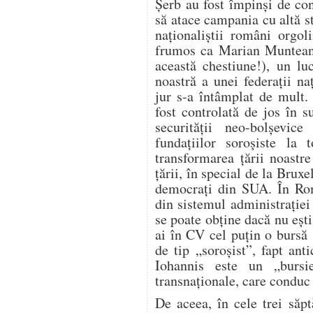
Șerb au fost împinși de con
să atace campania cu altă s
naționaliștii români orgol
frumos ca Marian Munteanu
această chestiune!), un lu
noastră a unei federații naț
jur s-a întâmplat de mult
fost controlată de jos în 
securității neo-bolșevice
fundațiilor soroșiste la 
transformarea țării noastr
țării, în special de la Bruxe
democrați din SUA. În Rom
din sistemul administrației
se poate obține dacă nu ești
ai în CV cel puțin o bursă 
de tip „soroșist”, fapt anti
Iohannis este un „bursi
transnaționale, care conduc
De aceea, în cele trei săp