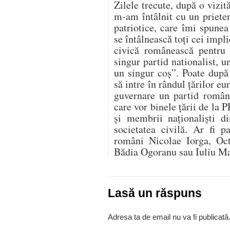
Zilele trecute, după o vizi
m-am întâlnit cu un prieten
patriotice, care îmi spune
se întâlnească toți cei impl
civică românească pentru
singur partid nationalist, u
un singur coș”. Poate după
să intre în rândul țărilor eu
guvernare un partid române
care vor binele țării de la
și membrii naționaliști 
societatea civilă. Ar fi p
români Nicolae Iorga, Oc
Bădia Ogoranu sau Iuliu M
Lasă un răspuns
Adresa ta de email nu va fi publicată