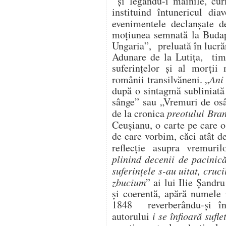
şi legându-i mâinile, cur
instituind întunericul dia
evenimentele declanşate 
moţiunea semnată la Budape
Ungaria”, preluată în lucră
Adunare de la Lutiţa, timp
suferinţelor şi al morţii
românii transilvăneni. „
Ani
după o sintagmă subliniată 
sânge” sau „Vremuri de osâ
de la cronica
preotului Bra
Ceuşianu, o carte pe care o
de care vorbim, căci atât d
reflecţie asupra vremuri
plinind decenii de pacinică
suferinţele s-au uitat, cruc
zbucium
” ai lui Ilie Şand
şi coerentă, apără numele 
1848 reverberându-şi în
autorului
i se înfioară sufle