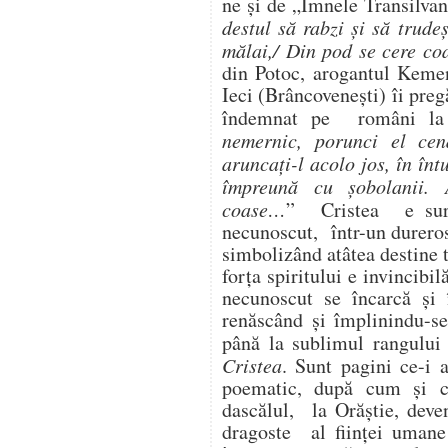
ne şi de „Imnele Transilvan
destul să rabzi şi să trude
mălai,/ Din pod se cere coa
din Potoc, arogantul Kemen
Ieci (Brâncoveneşti) îi preg
îndemnat pe români la
nemernic, porunci el cen
aruncaţi-l acolo jos, în înt
împreună cu şobolanii.
coase…
” Cristea e surg
necunoscut, într-un dureros
simbolizând atâtea destine 
forţa spiritului e invincibi
necunoscut se încarcă şi 
renăscând şi împlinindu-se,
până la sublimul rangului 
Cristea
. Sunt pagini ce-i 
poematic, după cum şi ca
dascălul, la Orăştie, dev
dragoste al fiinţei umane