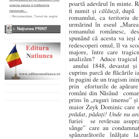
poartă adevărul în minte.
omenia satului și indiferența
fi numit şi
călăuză
, după 
metropolei…
romanului, ca teritoriu de
::
Recomandate
,
Turnul de veghe
urmărind în eseul „Marea 
Naţiunea PRINT
romanului românesc, des
spunând că acesta va ieşi 
redescoperi omul, îl va sco
majore, între care tragi
analizăm? Aduce tragicul 
anului 1848, devastat şi 
cuprins parcă de flăcările 
în pagini de un tragism inim
prin eforturile de apărare
români din Năsăud comand
prins în „ruguri imense” ş
maior Zeyk Dominic care st
prădat
,
pădaţi! Unde nu ard
furiei se revărsau asupra
sânge” care au condamna
spânzurătorile înălţate l