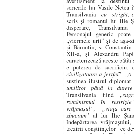
avertisment la destinul 
scrierile lui Vasile Netea 
Transilvania
cu strigăt,
scris şi romanul lui Ilie 
disperare, Transilvania 
Personajul generic poate 
„viermele urii” şi de aşa-z
şi Bărnuţiu, şi Constanti
XII-a, şi Alexandru Pap
caracterizează aceste bătăi 
e puterea de sacrificiu,
civilizatoare a jertfei
”. „
A 
susţinea ilustrul diploma
umilitor până la durer
Transilvania fiind „
sug
românismul în restrişte
vrăjmaşul”, „viaţa care 
zbucium
” al lui Ilie Şan
îndepărtarea vrăjmaşului,
trezirii conştiinţelor ce de