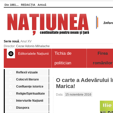
Din 1881…
REDACȚIA
Arhivă
Serie nouă
, Anul XV
Director:
Cezar Adonis Mihalache
Tichia de
Firea
Editorialele Națiunii
politician
românilor
Reflexii vizuale
O carte a Adevărului î
Colocvii literare
Marica!
Confluenţe istorice
Religie/Spiritualitate
Data:
15 noiembrie 2016
Interviurile Naţiunii
Diaspora