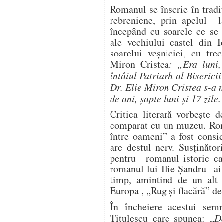
Romanul se înscrie în tradi
rebreniene, prin apelul la
începând cu soarele ce se 
ale vechiului castel din 
soarelui veşniciei, cu tre
Miron Cristea
: „Era luni
întâiul Patriarh al Biseric
Dr. Elie Miron Cristea s-a 
de ani, şapte luni şi 17 zile.
Critica literară vorbeşte 
comparat cu un muzeu. Ro
între oameni” a fost consi
are destul nerv. Susţinăto
pentru romanul istoric ca
romanul lui Ilie Şandru ai 
timp, amintind de un alt
Europa , „Rug şi flacără” d
În încheiere acestui sem
Titulescu care spunea: „
D