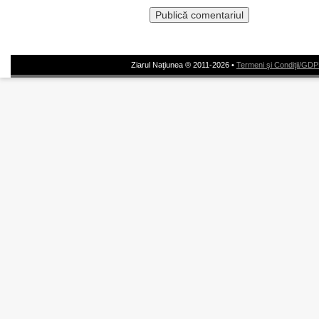
Ziarul Naţiunea ® 2011-2026 •
Termeni şi Condiţii/GD