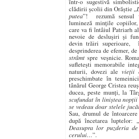
într-o sugestivă simbolist
clădirii şcolii din Orăştie „
L
putea
”! rezumă sensul vi
lumineză minţile copiilor,
care va fi întâiul Patriarh
nevoie de desluşiri şi fu
devin trăiri superioare, î
desprinderea de efemer, de 
strâmt
spre veşnicie. Roma
sufleteşti memorabile inte
naturii, dovezi ale
vieţii
preschimbate în temeinici
tânărul George Cristea reuş
ducea, peste munţi, la Tâ
scufundat în liniştea nopţii
se vedeau doar stelele jucă
Sau, drumul de întoarcere
după încetarea luptelor: 
Deasupra lor puzderia de
cerului…
”.