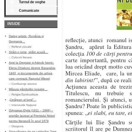
Turnul de veghe
Comunicate
INSIDE
Dialog artistic, România și
reflecţie, atunci romanul i
Germania…
Şandru, apărut la Editur
::
Reflexii vizuale
colecţia
100 de cărţi pent
Străin-n lume, străin acasă…
::
Colocvii literare
carte importantă, pentru că
Apel la Dreptate și Adevăr Istoric:
lua oricând drept motto cuv
Elena Chiaburu despre Basarabia,
Mircea Eliade, care, la u
1940, și documentele din arhive
din labirint!
”, după ce reali
care contrazic Raportul Wiesel
::
Confluenţe istorice
Acţiunea aceasta de trezir
Măsura gândurilor noastre…
Titulescu, nu trebuie 
::
Religie/Spiritualitate
romancierului. Şi atunci, 
„Cetățean al lumii”…
Şandru? Poate în publicisti
::
Interviurile Naţiunii
Odysseas Elytis (1911 – 1996) –
spunea: „
ei slabi, eu tare, 
aromân laureat al Premiului Nobel
Cărţile lui Ilie Şandru s
pentru literatură în anul 1979
::
Diaspora
scriitorul îl are pe Dumnez
Singurătatea de pe caldarâm: între