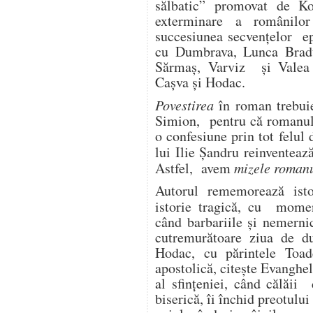
sălbatic” promovat de K
exterminare a românilo
succesiunea secvenţelor ep
cu Dumbrava, Lunca Bradu
Sărmaş, Varviz şi Valea G
Caşva şi Hodac.
Povestirea
în roman trebuie
Simion, pentru că romanul 
o confesiune prin tot felul
lui Ilie Şandru reinventea
Astfel, avem
mizele roman
Autorul rememorează ist
istorie tragică, cu mome
când barbariile şi nemernic
cutremurătoare ziua de du
Hodac, cu părintele Toad
apostolică, citeşte Evangheli
al sfinţeniei, când călăii 
biserică, îi închid preotului