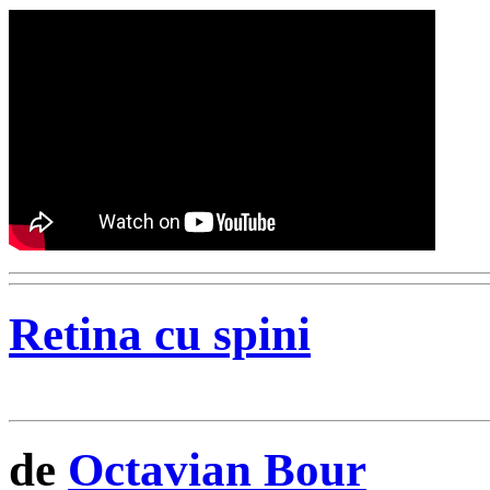
Retina cu spini
de
Octavian Bour