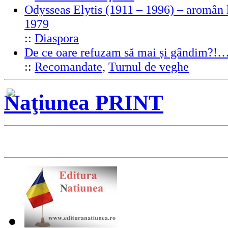
Odysseas Elytis (1911 – 1996) – aromân l
1979
::
Diaspora
De ce oare refuzam să mai și gândim?!
::
Recomandate
,
Turnul de veghe
Naţiunea PRINT