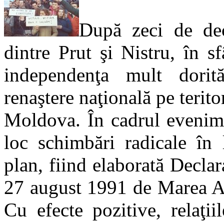
După zeci de dec
dintre Prut şi Nistru, în sf
independenţa mult dorit
renaştere naţională pe teri
Moldova. În cadrul evenime
loc schimbări radicale în l
plan, fiind elaborată Decla
27 august 1991 de Marea Ad
Cu efecte pozitive, relaţi