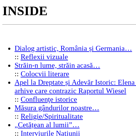
INSIDE
Dialog artistic, România și Germania…
::
Reflexii vizuale
Străin-n lume, străin acasă…
::
Colocvii literare
Apel la Dreptate și Adevăr Istoric: Elen
arhive care contrazic Raportul Wiesel
::
Confluenţe istorice
Măsura gândurilor noastre…
::
Religie/Spiritualitate
„Cetățean al lumii”…
::
Interviurile Naţiunii