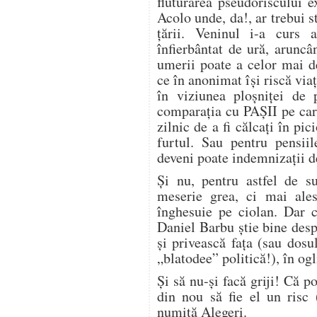
fluturarea pseudoriscului e
Acolo unde, da!, ar trebui st
țării. Veninul i-a curs 
înfierbântat de ură, arunc
umerii poate a celor mai d
ce în anonimat își riscă viaț
în viziunea ploșniței de
comparația cu PAȘII pe care 
zilnic de a fi călcați în pi
furtul. Sau pentru pensiil
deveni poate indemnizații de
Și nu, pentru astfel de su
meserie grea, ci mai ale
înghesuie pe ciolan. Dar c
Daniel Barbu știe bine desp
și privească fața (sau dosu
„blatodee” politică!), în og
Și să nu-și facă griji! Că po
din nou să fie el un risc 
numită Alegeri.