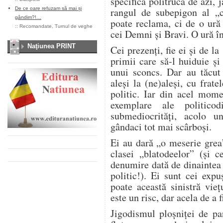
specifică politrucă de azi, 
De ce oare refuzam să mai și
rangul de subepigon al „cl
gândim?!…
poate reclama, ci de o ură 
::
Recomandate
,
Turnul de veghe
cei Demni și Bravi. O ură îns
Naţiunea PRINT
Cei prezenți, fie ei și de la
primii care să-l huiduie și
unui sconcs. Dar au tăcut 
aleși la (ne)aleși, cu fra
politic. Iar din acel mome
exemplare ale politicod
submediocrități, acolo u
gândaci tot mai scârboși.
Ei au dară „o meserie grea”
clasei „blatodeelor” (și ce
denumire dată de dinaintea d
politic!). Ei sunt cei expu
poate această sinistră vieț
este un risc, dar acela de a f
Jigodismul ploșniței de pa