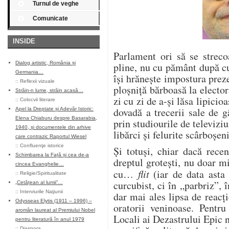
Turnul de veghe
Comunicate
INSIDE
Parlament ori să se streco
Dialog artistic, România și
pline, nu cu pământ după cu
Germania…
își hrănește impostura preze
::
Reflexii vizuale
ploșniță bărboasă la elector
Străin-n lume, străin acasă…
zi cu zi de a-și lăsa lipici
::
Colocvii literare
dovadă a trecerii sale de g
Apel la Dreptate și Adevăr Istoric:
Elena Chiaburu despre Basarabia,
prin studiourile de televiziu
1940, și documentele din arhive
libărci și felurite scârboșeni
care contrazic Raportul Wiesel
::
Confluenţe istorice
Și totuși, chiar dacă recen
Schimbarea la Față și cea de-a
dreptul grotești, nu doar m
cincea Evanghelie…
cu…
flit
(iar de data asta 
::
Religie/Spiritualitate
curcubist, ci în „parbriz”, 
„Cetățean al lumii”…
::
Interviurile Naţiunii
dar mai ales lipsa de reacți
Odysseas Elytis (1911 – 1996) –
oratorii veninoase. Pentru
aromân laureat al Premiului Nobel
Locali ai Dezastrului Epic 
pentru literatură în anul 1979
::
Diaspora