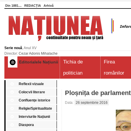
Din 1881…
REDACȚIA
Arhivă
Serie nouă
, Anul XV
Director:
Cezar Adonis Mihalache
Tichia de
Firea
Editorialele Națiunii
politician
românilor
Reflexii vizuale
Ploșnița de parlamen
Colocvii literare
Confluenţe istorice
Data:
26 septembrie 2016
Religie/Spiritualitate
Interviurile Naţiunii
Diaspora