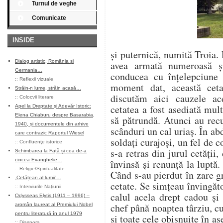
Turnul de veghe
Comunicate
INSIDE
și puternică, numită Troia.
Dialog artistic, România și
avea armată numeroasă și
Germania…
conducea cu înțelepciune
::
Reflexii vizuale
moment dat, această ceta
Străin-n lume, străin acasă…
discutăm aici cauzele ac
::
Colocvii literare
cetatea a fost asediată mu
Apel la Dreptate și Adevăr Istoric:
Elena Chiaburu despre Basarabia,
să pătrundă. Atunci au recu
1940, și documentele din arhive
scânduri un cal uriaș. În a
care contrazic Raportul Wiesel
soldați curajoși, un fel de
::
Confluenţe istorice
s-a retras din jurul cetății
Schimbarea la Față și cea de-a
cincea Evanghelie…
învinsă și renunță la luptă
::
Religie/Spiritualitate
Când s-au pierdut în zare gr
„Cetățean al lumii”…
cetate. Se simțeau învingăto
::
Interviurile Naţiunii
calul acela drept cadou și
Odysseas Elytis (1911 – 1996) –
chef până noaptea târziu, c
aromân laureat al Premiului Nobel
pentru literatură în anul 1979
și toate cele obișnuite în 
::
Diaspora