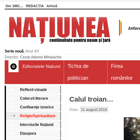
Din 1881…
REDACȚIA
Arhivă
Serie nouă
, Anul XV
Director:
Cezar Adonis Mihalache
Tichia de
Firea
Editorialele Națiunii
politician
românilor
Reflexii vizuale
Calul troian…
Colocvii literare
Confluenţe istorice
Data:
11 august 2016
Religie/Spiritualitate
Interviurile Naţiunii
Diaspora