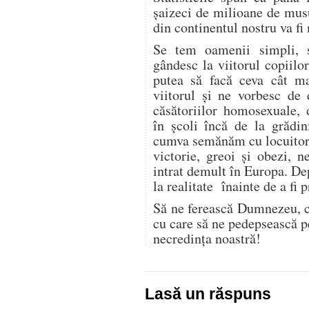
șaizeci de milioane de mus
din continentul nostru va f
Se tem oamenii simpli, su
gândesc la viitorul copiilor
putea să facă ceva cât ma
viitorul și ne vorbesc de 
căsătoriilor homosexuale, 
în școli încă de la grădin
cumva semănăm cu locuitorii 
victorie, greoi și obezi, n
intrat demult în Europa. D
la realitate înainte de a fi p
Să ne ferească Dumnezeu, c
cu care să ne pedepsească p
necredința noastră!
Lasă un răspuns