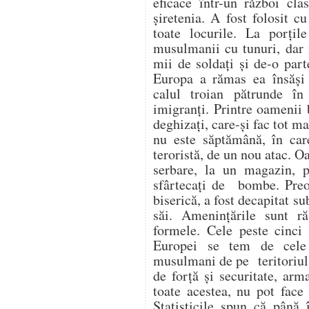
eficace într-un război clas
șiretenia. A fost folosit c
toate locurile. La porți
musulmanii cu tunuri, dar 
mii de soldați și de-o parte
Europa a rămas ea însăși 
calul troian pătrunde în
imigranți. Printre oamenii 
deghizați, care-și fac tot m
nu este săptămână, în ca
teroristă, de un nou atac. Oam
serbare, la un magazin, pe
sfârtecați de bombe. Preot
biserică, a fost decapitat su
săi. Amenințările sunt ră
formele. Cele peste cinci 
Europei se tem de cele
musulmani de pe teritoriul 
de forță și securitate, arm
toate acestea, nu pot face 
Statisticile spun că până