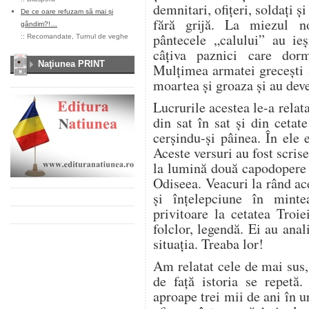
demnitari, ofițeri, soldați și
De ce oare refuzam să mai și
fără grijă. La miezul no
gândim?!…
pântecele „calului” au ieș
::
Recomandate
,
Turnul de veghe
câțiva paznici care dor
Naţiunea PRINT
Mulțimea armatei grecești 
moartea și groaza și au deve
Lucrurile acestea le-a rela
din sat în sat și din cetate
cerșindu-și pâinea. În ele e
Aceste versuri au fost scris
la lumină două capodopere al
Odiseea. Veacuri la rând ace
și înțelepciune în minte
privitoare la cetatea Troie
folclor, legendă. Ei au ana
situația. Treaba lor!
Am relatat cele de mai sus,
de față istoria se repetă
aproape trei mii de ani în 