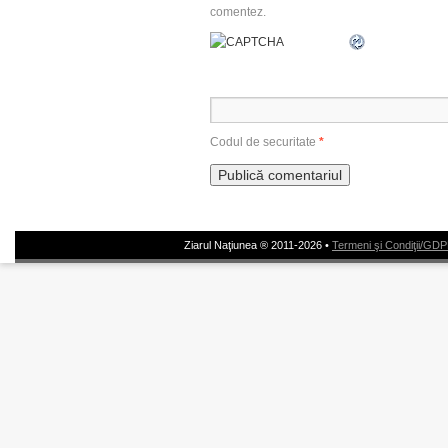
comentez.
Codul de securitate
*
Ziarul Naţiunea ® 2011-2026 •
Termeni şi Condiţii/GD