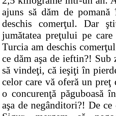
2,5 kiliograme într-un an. 
ajuns să dăm de pomană în
deschis comerţul. Dar ş
jumătatea preţului pe care
Turcia am deschis comerţul
ce dăm aşa de ieftin?! Sub 
să vindeţi, că ieşiţi în pie
celor care vă oferă un preţ
o concurenţă păguboasă în
aşa de negânditori?! De ce 