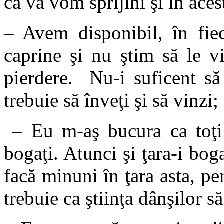
că vă vom sprijini şi în acest
– Avem disponibil, în fie
caprine şi nu ştim să le v
pierdere. Nu-i suficent să
trebuie să înveţi şi să vinzi;
– Eu m-aş bucura ca toţi 
bogaţi. Atunci şi ţara-i bog
facă minuni în ţara asta, pe
trebuie ca ştiinţa dânşilor s