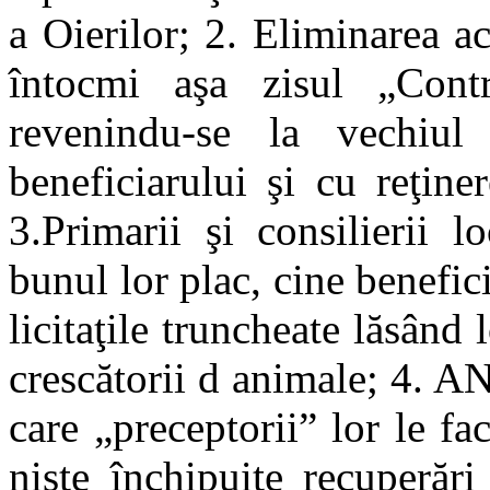
a Oierilor; 2. Eliminarea ac
întocmi aşa zisul „Cont
revenindu-se la vechiul
beneficiarului şi cu reţin
3.Primarii şi consilierii 
bunul lor plac, cine benefi
licitaţile truncheate lăsând
crescătorii d animale; 4. A
care „preceptorii” lor le fac
nişte închipuite recuperări