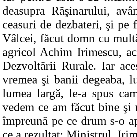
deasupra Răşinarului, avân
ceasuri de dezbateri, şi pe 
Vâlcei, făcut domn cu multă
agricol Achim Irimescu, act
Dezvoltării Rurale. Iar ac
vremea şi banii degeaba, l
lumea largă, le-a spus cam
vedem ce am făcut bine şi 
împreună pe ce drum s-o ap
ce a rezultat: Ministrul Iri