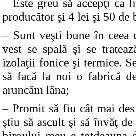
– Este greu să accepţi ca li
producător şi 4 lei şi 50 de
– Sunt veşti bune în ceea c
vest se spală şi se trateaz
izolaţii fonice şi termice. S
să facă la noi o fabrică d
aruncăm lâna;
– Promit să fiu cât mai de
ştiu să ascult şi să învăţ d
biroului meu e totdeauna d