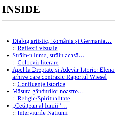
INSIDE
Dialog artistic, România și Germania…
::
Reflexii vizuale
Străin-n lume, străin acasă…
::
Colocvii literare
Apel la Dreptate și Adevăr Istoric: Elen
arhive care contrazic Raportul Wiesel
::
Confluenţe istorice
Măsura gândurilor noastre…
::
Religie/Spiritualitate
„Cetățean al lumii”…
::
Interviurile Naţiunii