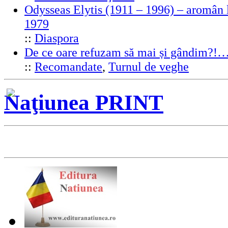
Odysseas Elytis (1911 – 1996) – aromân l
1979
::
Diaspora
De ce oare refuzam să mai și gândim?!
::
Recomandate
,
Turnul de veghe
Naţiunea PRINT