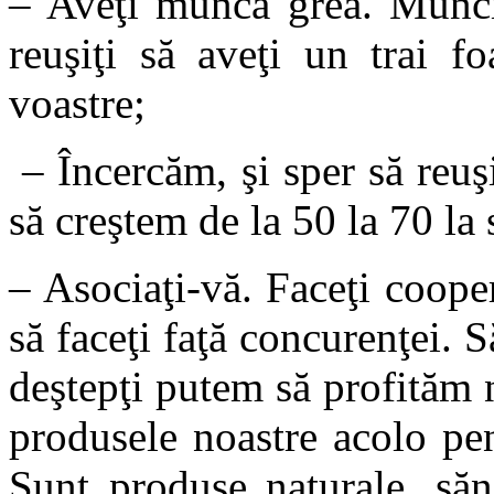
– Aveţi muncă grea. Munciţ
reuşiţi să aveţi un trai f
voastre;
– Încercăm, şi sper să reu
să creştem de la 50 la 70 la 
– Asociaţi-vă. Faceţi coope
să faceţi faţă concurenţei.
deştepţi putem să profităm
produsele noastre acolo pen
Sunt produse naturale, săn