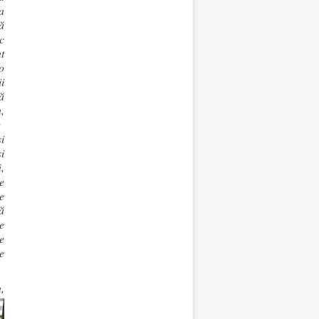
a
ă
c
t
o
i
ă
,
e
i
i
,
e
e
ă
e
de
e
,