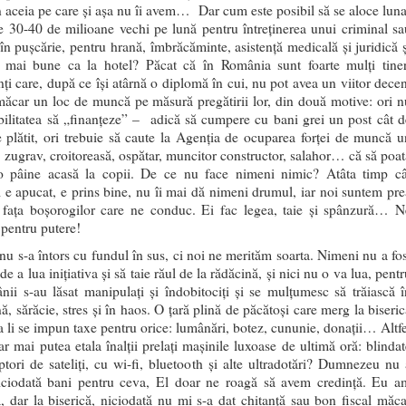
n aceia pe care și așa nu îi avem… Dar cum este posibil să se aloce luna
 30-40 de milioane vechi pe lună pentru întreţinerea unui criminal sa
 în puşcărie, pentru hrană, îmbrăcăminte, asistență medicală și juridică ș
i mai bune ca la hotel? Păcat că în România sunt foarte mulţi tiner
nţi care, după ce îşi atârnă o diplomă în cui, nu pot avea un viitor decen
 măcar un loc de muncă pe măsură pregătirii lor, din două motive: ori n
bilitatea să „finanţeze” – adică să cumpere cu bani grei un post cât d
e plătit, ori trebuie să caute la Agenţia de ocuparea forţei de muncă u
 zugrav, croitoreasă, ospătar, muncitor constructor, salahor… că să poat
 pâine acasă la copii. De ce nu face nimeni nimic? Atâta timp câ
l e apucat, e prins bine, nu îi mai dă nimeni drumul, iar noi suntem pre
 faţa boşorogilor care ne conduc. Ei fac legea, taie şi spânzură… N
 pentru putere!
u s-a întors cu fundul în sus, ci noi ne merităm soarta. Nimeni nu a fos
de a lua iniţiativa și să taie răul de la rădăcină, şi nici nu o va lua, pent
nii s-au lăsat manipulaţi şi îndobitociţi şi se mulţumesc să trăiască î
, sărăcie, stres şi în haos. O ţară plină de păcătoşi care merg la biseric
ra li se impun taxe pentru orice: lumânări, botez, cununie, donaţii… Altfe
ar mai putea etala înalţii prelaţi maşinile luxoase de ultimă oră: blindat
ptori de sateliţi, cu wi-fi, bluetooth şi alte ultradotări? Dumnezeu nu 
iciodată bani pentru ceva, El doar ne roagă să avem credinţă. Eu a
ă, dar la biserică, niciodată nu mi s-a dat chitanţă sau bon fiscal măca