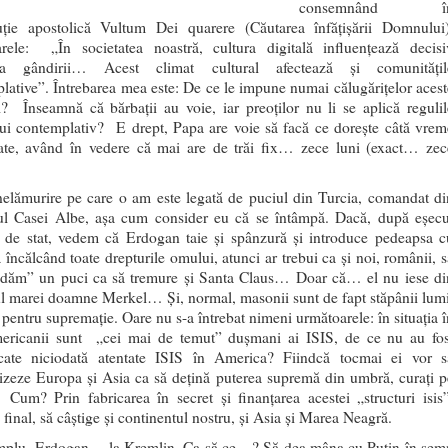
consemnând î
uţie apostolică Vultum Dei quarere (Căutarea înfăţişării Domnului)
rele: „În societatea noastră, cultura digitală influenţează decisi
ea gândirii… Acest climat cultural afectează şi comunităţil
lative”. Întrebarea mea este: De ce le impune numai călugăriţelor acest
ții? Înseamnă că bărbaţii au voie, iar preoților nu li se aplică regulil
ui contemplativ? E drept, Papa are voie să facă ce dorește câtă vrem
te, având în vedere că mai are de trăi fix… zece luni (exact… zec
nelămurire pe care o am este legată de puciul din Turcia, comandat di
rul Casei Albe, așa cum consider eu că se întâmpă. Dacă, după eşecu
ii de stat, vedem că Erdogan taie şi spânzură şi introduce pedeapsa c
 încălcând toate drepturile omului, atunci ar trebui ca şi noi, românii, s
ăm” un puci ca să tremure şi Santa Claus… Doar că… el nu iese di
l marei doamne Merkel… Și, normal, masonii sunt de fapt stăpânii lumi
 pentru supremaţie. Oare nu s-a întrebat nimeni următoarele: în situaţia î
ericanii sunt „cei mai de temut” duşmani ai ISIS, de ce nu au fos
cate niciodată atentate ISIS în America? Fiindcă tocmai ei vor s
lizeze Europa și Asia ca să dețină puterea supremă din umbră, curaţi p
Cum? Prin fabricarea în secret şi finanţarea acestei „structuri isis”
a final, să câştige şi continentul nostru, şi Asia şi Marea Neagră.
plu, Erdogan… la Kremlin. Ca să ce…? Să dea mâna cu Putin în sem