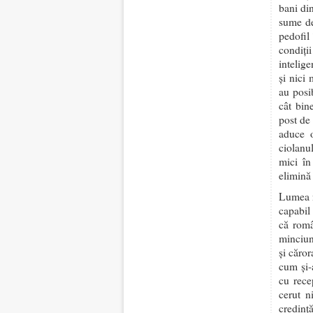
bani di
sume de
pedofil
condiţi
intelige
şi nici
au posi
cât bin
post de
aduce o
ciolanu
mici în
elimină
Lumea n
capabil 
că româ
minciună
şi căro
cum şi-
cu rece
cerut n
credinţ