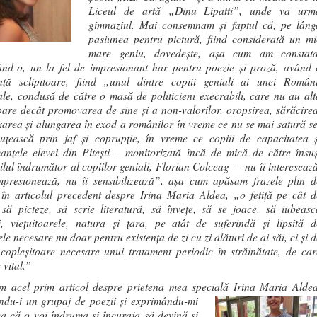
Liceul de artă „Dinu Lipatti”, unde va urm
gimnaziul. Mai consemnam și faptul că, pe lâng
pasiunea pentru pictură, fiind considerată un mi
mare geniu, dovedește, așa cum am constata
nd-o, un la fel de impresionant har pentru poezie și proză, având 
ență sclipitoare, fiind „unul dintre copiii geniali ai unei Români
le, condusă de către o masă de politicieni execrabili, care nu au alt
are decât promovarea de sine și a non-valorilor, oropsirea, sărăcirea
area și alungarea în exod a românilor în vreme ce nu se mai satură s
uțească prin jaf și coprupție, în vreme ce copiii de capacitatea ș
anțele elevei din Pitești – monitorizată încă de mică de către însuș
ilul îndrumător al copiilor geniali, Florian Colceag – nu îi interesează
mpresionează, nu îi sensibilizează”, așa cum apăsam frazele plin d
 în articolul precedent despre Irina Maria Aldea, „o fetiță pe cât d
ă să picteze, să scrie literatură, să învețe, să se joace, să iubeasc
, viețuitoarele, natura și țara, pe atât de suferindă și lipsită d
le necesare nu doar pentru existența de zi cu zi alături de ai săi, ci și 
copleșitoare necesare unui tratament periodic în străinătate, de car
 vital.”
m acel prim articol despre prietena mea specială Irina Maria Aldea
ându-i
un grupaj de poezii și exprimându-mi
a că o voi îndruma și încuraja să devină și