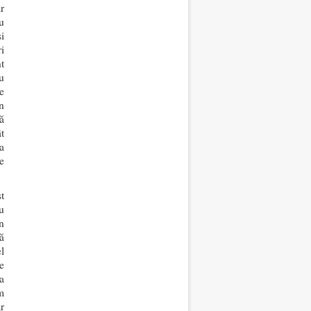
r
u
i
i
t
u
e
n
ă
t
a
e
t
ru
n
ă
l
e
a
m
r