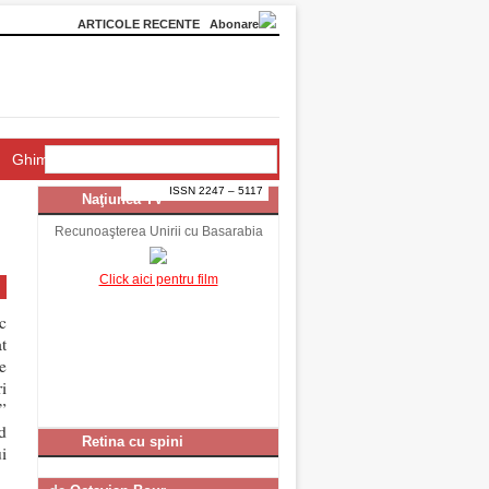
ARTICOLE RECENTE
Abonare
Ghimpele Națiunii
ISSN 2247 – 5117
Naţiunea TV
Recunoaşterea Unirii cu Basarabia
Click aici pentru film
c
t
e
i
”
d
Retina cu spini
i