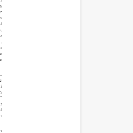
a
r
a
i
,
e
,
a
e
e
,
e
i
in
”
t
i
u
m