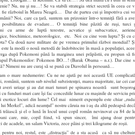
tenie? Nu, nu şi nu…! Se va stabili strategia strict secretă în ceea ce v
 fie războiul în Marea Neagră… Dar de partea cui şi împotriva cui vo
omânii? Noi, care ca ţară, suntem un prizonier într-o temniţă fără a ave
 posibilitatea de evadare… O temniţă bine păzită de ruşi, turci ș
ani cu arme de luptă terestre, acvatice și subacvatice, aeriene
gice, biochimice, meteorologice, etc. Noi cu cine vom lupta? Și cu c
ta? Cu două nave militare de pe vremea primului război mondial? Şi
t este la modă o nouă metodă de îndobitocire în masă a populaţiei, acee
erga după Pokemoni până la marginea unei prăpăstii, eu propun să fi
capul Pokemonilor: Pokemon BO…! (Barak Obama – n.r.). Dar cine s
ă? Nimeni nu are curaj să se pună cu Diavolul în persoană…
am o mare nedumerire: Cu ne ne ajută pe noi această UE complicată
i, românii, suntem sub nivelul subzistenţei, marea majoritate, iar cei car
t averi uriașe şi au dat mari tunuri pe spinarea noastră sunt boşorog
i cu funduri mari care îşi fac concediile lunar cu maşinile de serviciu pr
i exotice locuri din lume? Cel mai nimerit expemplu este chiar „ruda
a lui Merkel”, adică neamțul” nostru căruia nu i-aș da altă pedeapsă decâ
ă trăiască și el o lună în locul unui copil român nevinovat cu 84 de le
bani care, mie, copil fiind, vă spun sincer, îmi ajung doar pentr
 de acadele, un salam Victoria, zece pâini şi trei kilograme de roşii.
 pentru noi, restul, este „distracția” de a sta acasă ca să nu cheltui