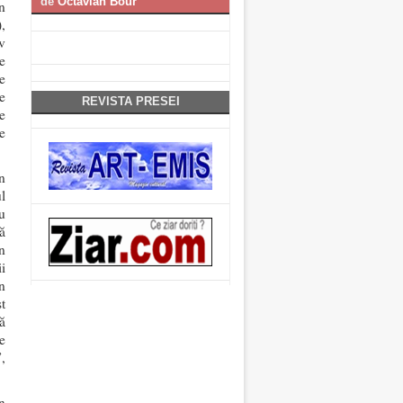
de
Octavian Bour
n
,
v
e
e
e
REVISTA PRESEI
e
e
n
l
u
ă
n
i
n
t
ă
e
,
n