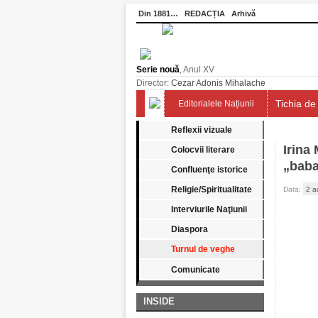
Din 1881…
REDACȚIA
Arhivă
Serie nouă
, Anul XV
Director:
Cezar Adonis Mihalache
Tichia de 
Editorialele Națiunii
Reflexii vizuale
Irina 
Colocvii literare
„baba
Confluenţe istorice
Religie/Spiritualitate
Data:
2 a
Interviurile Naţiunii
Diaspora
Turnul de veghe
Comunicate
INSIDE