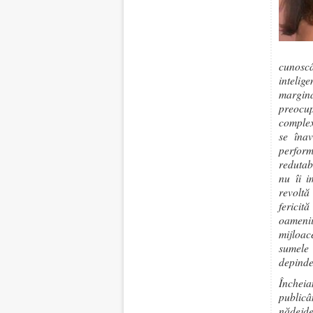
cunoscâ
intelig
margina
preocup
complex
se înav
perform
redutab
nu îi i
revoltă
fericit
oamenii
mijloace
sumele 
depinde
Încheia
public
nădejde