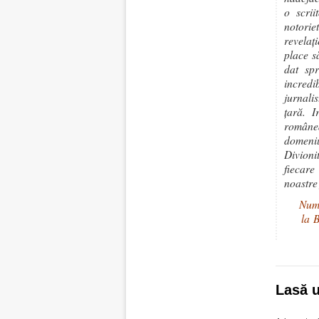
o scrii
notorie
revela
place să
dat spr
incred
jurnali
țară. I
românea
domeni
Divioni
fiecare
noastre
Numă
la 
Lasă 