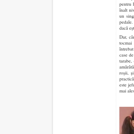
pentru 
înalt n
un sing
pedale.
dacă eşt
Dar, câ
tocmai 
întreba
case de 
tarabe,
amărâtă
roșii, 
practic
este jef
mai ales