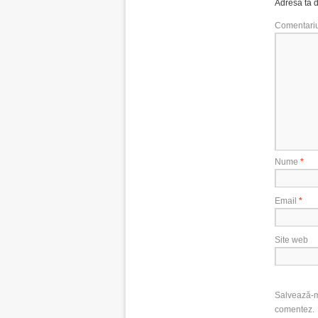
Adresa ta d
Comentari
Nume
*
Email
*
Site web
Salvează-mi
comentez.