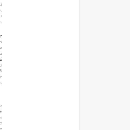
i
,
u
,
r
m
e
la
ă
u
ă
r
e,
a
e
n
a
a