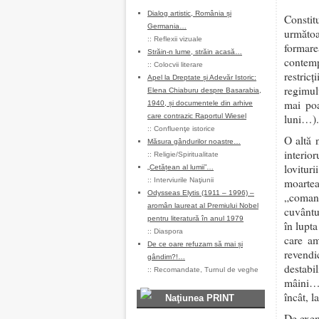
Dialog artistic, România și
Constit
Germania…
următoa
::
Reflexii vizuale
formar
Străin-n lume, străin acasă…
contemp
::
Colocvii literare
restric
Apel la Dreptate și Adevăr Istoric:
regimul
Elena Chiaburu despre Basarabia,
mai poa
1940, și documentele din arhive
care contrazic Raportul Wiesel
luni…).
::
Confluenţe istorice
O altă 
Măsura gândurilor noastre…
interio
::
Religie/Spiritualitate
lovitur
„Cetățean al lumii”…
::
Interviurile Naţiunii
moartea
Odysseas Elytis (1911 – 1996) –
„comand
aromân laureat al Premiului Nobel
cuvântu
pentru literatură în anul 1979
în lupta
::
Diaspora
care am
De ce oare refuzam să mai și
revendi
gândim?!…
destabi
::
Recomandate
,
Turnul de veghe
mâini… 
încât, l
Naţiunea PRINT
De exem