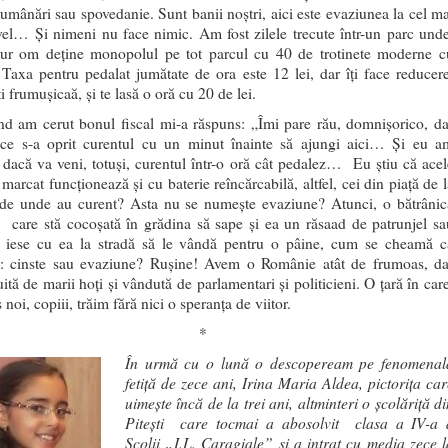
lumânări sau spovedanie. Sunt banii noştri, aici este evaziunea la cel ma
ivel… Şi nimeni nu face nimic. Am fost zilele trecute într-un parc unde
ur om deţine monopolul pe tot parcul cu 40 de trotinete moderne c
 Taxa pentru pedalat jumătate de ora este 12 lei, dar îţi face reducere
i frumuşicaă, şi te lasă o oră cu 20 de lei.
nd am cerut bonul fiscal mi-a răspuns: „Îmi pare rău, domnişorico, da
ce s-a oprit curentul cu un minut înainte să ajungi aici… Și eu a
t dacă va veni, totuși, curentul într-o oră cât pedalez… Eu ştiu că acel
marcat funcţionează şi cu baterie reîncărcabilă, altfel, cei din piaţă de 
 de unde au curent? Asta nu se numeşte evaziune? Atunci, o bătrânic
 care stă cocoşată în grădina să sape și ea un răsaad de patrunjel sa
şi iese cu ea la stradă să le vândă pentru o pâine, cum se cheamă c
ă: cinste sau evaziune? Ruşine! Avem o Românie atât de frumoas, da
uită de marii hoţi și vândută de parlamentari și politicieni. O țară în car
 noi, copiii, trăim fără nici o speranţa de viitor.
*
În urmă cu o lună o descopeream pe fenomenal
fetiță de zece ani, Irina Maria Aldea, pictorița car
uimește încă de la trei ani, altminteri
o școlăriță di
Pitești care tocmai a abosolvit clasa a IV-a 
Școlii „I.L. Caragiale” și a intrat cu media zece l