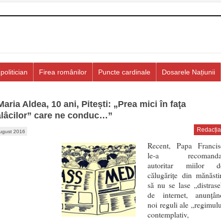
politician
Firea românilor
Puncte cardinale
Dosarele Națiunii
Maria Aldea, 10 ani, Pitești: „Prea mici în faţa
lâcilor” care ne conduc…”
Redacția
ugust 2016
Recent, Papa Francis
le-a recomanda
autoritar miilor d
călugăriţe din mănăstir
să nu se lase „distrase
de internet, anunţân
noi reguli ale „regimulu
contemplativ,