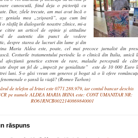
toare cunoscută, fiind deja o pictoriță cu
tate. Dar, zilele trecute, am mai avut încă o
ție: geniala mea „zeișoară”, așa cum îmi
 o răsfâț în dialogurile noastre zilnice, mi-a
e citire un articol de opinie și atitudine
ibil de autentic din punct de vedere
stic, despre starea de lucruri din lume și din
rina Maria Aldea este, poate, cel mai precoce jurnalist din pres
scă. Costurile tratamentului periodic la o clinică din Italia, unică î
ul afecțiunii genetice extrem de rare, maladie percepută de cătr
tate drept un fel de „impozit pe genialitate” este de 10 000 Euro l
 trei luni. S-o găsi vreun om generos și bogat să o îi ofere româncuțe
 fenomenale o șansă la viață? (Romeo Tarhon)
rul de telefon al Irinei este 0771.288.979, iar contul bancar deschis
BCR pe numele ALDEA MARIA IRINA este: CONT UMANITAR NR:
RO61RNCB0022140869840001
un răspuns