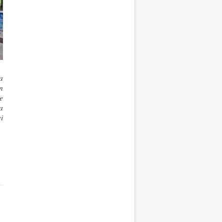
a
n
e
a
i