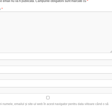
e email nu va fi publicată.
Câmpurile obligatorii sunt marcate cu
*
u
*
 numele, emailul și site-ul web în acest navigator pentru data viitoare când o să