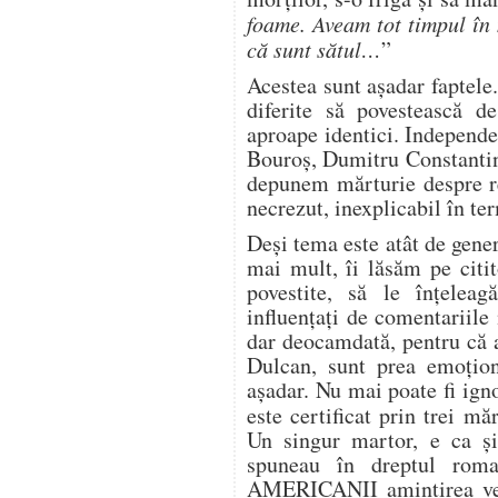
foame. Aveam tot timpul în
că sunt sătul…
”
Acestea sunt așadar faptele
diferite să povestească d
aproape identici. Independ
Bouroș, Dumitru Constantin
depunem mărturie despre re
necrezut, inexplicabil în ter
Deși tema este atât de gen
mai mult, îi lăsăm pe citit
povestite, să le înțelea
influențați de comentariile
dar deocamdată, pentru că 
Dulcan, sunt prea emoțion
așadar. Nu mai poate fi ign
este certificat prin trei mă
Un singur martor, e ca și
spuneau în dreptul rom
AMERICANII amintirea vec