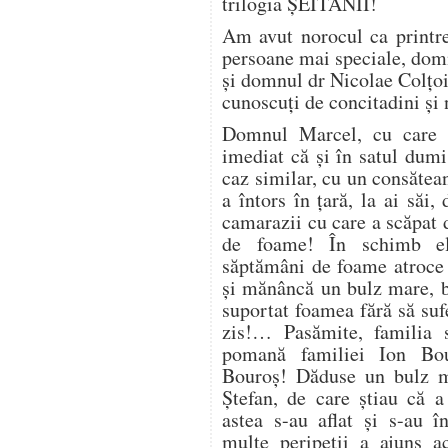
trilogia ȘEITANII!
Am avut norocul ca printre 
persoane mai speciale, dom
și domnul dr Nicolae Colțoi
cunoscuți de concitadini și
Domnul Marcel, cu care 
imediat că și în satul dumi
caz similar, cu un consătea
a întors în țară, la ai săi,
camarazii cu care a scăpat d
de foame! În schimb el
săptămâni de foame atroce 
și mănâncă un bulz mare, b
suportat foamea fără să suf
zis!… Pasămite, familia 
pomană familiei Ion Bo
Bouroș! Dăduse un bulz ma
Ștefan, de care știau că 
astea s-au aflat și s-au î
multe peripeții a ajuns a