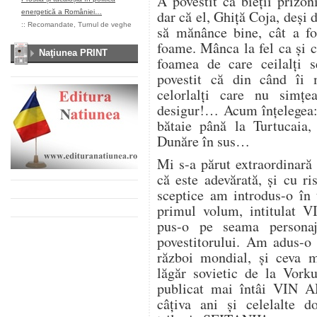
A povestit că bieții prizo
dar că el, Ghiță Coja, deși 
energetică a României…
::
Recomandate
,
Turnul de veghe
să mănânce bine, cât a fos
foame. Mânca la fel ca și c
Naţiunea PRINT
foamea de care ceilalți s
povestit că din când îi 
celorlalți care nu simț
desigur!… Acum înțelegea:
bătaie până la Turtucaia
Dunăre în sus…
Mi s-a părut extraordinară 
că este adevărată, și cu r
sceptice am introdus-o în
primul volum, intitulat
pus-o pe seama personaj
povestitorului. Am adus-o
război mondial, și ceva m
lăgăr sovietic de la Vork
publicat mai întâi VIN 
câțiva ani și celelalte 