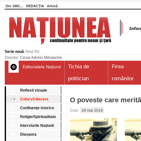
Din 1881…
REDACȚIA
Arhivă
Serie nouă
, Anul XV
Director:
Cezar Adonis Mihalache
Tichia de
Firea
Editorialele Națiunii
politician
românilor
Reflexii vizuale
O poveste care merită 
Colocvii literare
Confluenţe istorice
Data:
28 mai 2016
Religie/Spiritualitate
Interviurile Naţiunii
Diaspora