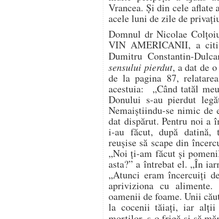
Vrancea. Și din cele aflate 
acele luni de zile de privaț
Domnul dr Nicolae Colțoiu 
VIN AMERICANII, a citit 
Dumitru Constantin-Dulca
sensului pierdut
, a dat de 
de la pagina 87, relatare
acestuia: „Când tatăl meu 
Donului s-au pierdut legă
Nemaiștiindu-se nimic de e
dat dispărut. Pentru noi a 
i-au făcut, după datină, 
reușise să scape din încercu
„Noi ți-am făcut și pomeni
asta?” a întrebat el. „În iar
„Atunci eram încercuiți d
apriviziona cu alimente
oamenii de foame. Unii cău
la cocenii tăiați, iar alț
morților, s-o frigă și să m