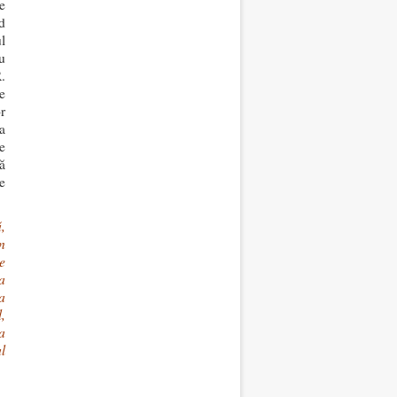
e
d
l
u
.
e
r
a
e
ă
e
,
n
e
a
a
,
a
l