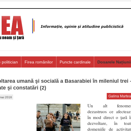
 politician
Firea românilor
Puncte cardinale
Dosarele Națiuni
ltarea umană şi socială a Basarabiei în mileniul trei 
ate şi constatări (2)
Galina Martea
mai 2016
Un alt fenome
dezastruos ce afecteaz
în mod direct o ţară î
dezvoltare, în toat
domeniile de activitat