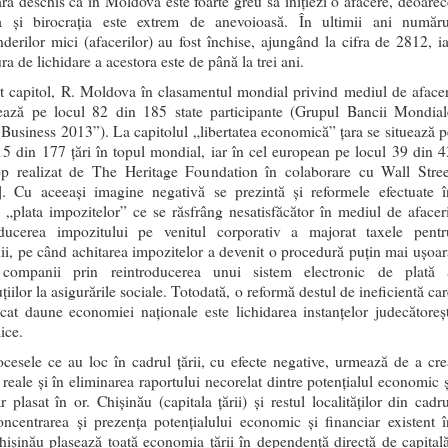
ară deschis că în Moldova este foarte greu să iniţiezi o afacere, deoarec
a şi birocraţia este extrem de anevoioasă. În ultimii ani număru
inderilor mici (afacerilor) au fost închise, ajungând la cifra de 2812, ia
a de lichidare a acestora este de până la trei ani.
t capitol, R. Moldova în clasamentul mondial privind mediul de afacer
ează pe locul 82 din 185 state participante (Grupul Bancii Mondial
Business 2013”). La capitolul „libertatea economică” ţara se situează p
15 din 177 ţări în topul mondial, iar în cel european pe locul 39 din 4
op realizat de The Heritage Foundation în colaborare cu Wall Stree
]. Cu aceeaşi imagine negativă se prezintă şi reformele efectuate î
l „plata impozitelor” ce se răsfrâng nesatisfăcător în mediul de afaceri
ducerea impozitului pe venitul corporativ a majorat taxele pentr
i, pe când achitarea impozitelor a devenit o procedură puţin mai ușoar
 companii prin reintroducerea unui sistem electronic de plată 
țiilor la asigurările sociale. Totodată, o reformă destul de ineficientă ca
cat daune economiei naţionale este lichidarea instanţelor judecătoreşt
ice.
ocesele ce au loc în cadrul ţării, cu efecte negative, urmează de a cre
 reale şi în eliminarea raportului necorelat dintre potenţialul economic ş
r plasat în or. Chişinău (capitala ţării) şi restul localităţilor din cadr
Concentrarea şi prezenţa potenţialului economic şi financiar existent î
işinău plasează toată economia ţării în dependenţă directă de capitală