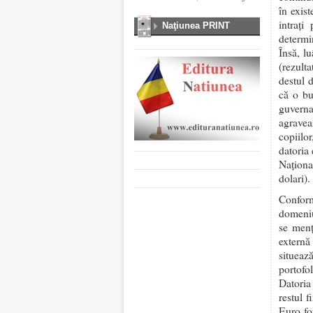
în exis
intraţi
Naţiunea PRINT
determin
Însă, l
(rezult
destul 
că o bu
guverna
agravea
copiilo
datoria 
Naţiona
dolari).
Conform
domeniul
se menţ
externă 
situeaz
portofo
Datoria
restul 
Euro for