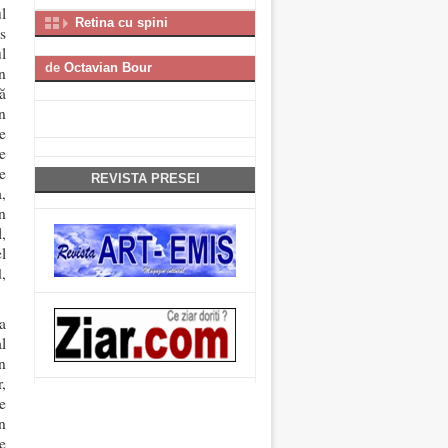
l
Retina cu spini
s
l
de
Octavian Bour
n
ză
n
e
e
te
REVISTA PRESEI
,
n
,
l
,
a
l
n
,
e
n
e