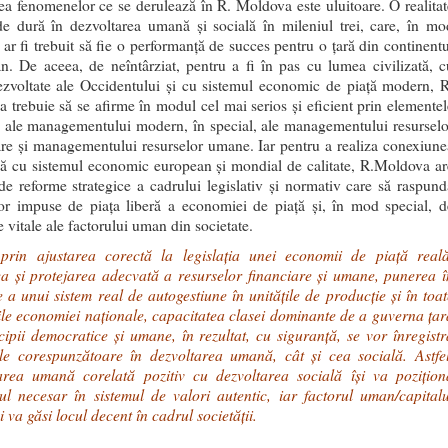
tea fenomenelor ce se derulează în R. Moldova este uluitoare. O realitat
de dură în dezvoltarea umană şi socială în mileniul trei, care, în mo
 ar fi trebuit să fie o performanţă de succes pentru o ţară din continentu
n. De aceea, de neîntârziat, pentru a fi în pas cu lumea civilizată, c
dezvoltate ale Occidentului şi cu sistemul economic de piaţă modern, R
 trebuie să se afirme în modul cel mai serios şi eficient prin elementel
 ale managementului modern, în special, ale managementului resurselo
are şi managementului resurselor umane. Iar pentru a realiza conexiune
că cu sistemul economic european şi mondial de calitate, R.Moldova ar
de reforme strategice a cadrului legislativ şi normativ care să raspund
lor impuse de piaţa liberă a economiei de piaţă şi, în mod special, d
e vitale ale factorului uman din societate.
rin ajustarea corectă la legislaţia unei economii de piaţă reală
a şi protejarea adecvată a resurselor financiare şi umane, punerea î
e a unui sistem real de autogestiune în unităţile de producţie şi în toat
ţiile economiei naţionale, capacitatea clasei dominante de a guverna ţar
cipii democratice şi umane, în rezultat, cu siguranţă, se vor înregistr
le corespunzătoare în dezvoltarea umană, cât şi cea socială. Astfel
area umană corelată pozitiv cu dezvoltarea socială îşi va poziţion
rul necesar în sistemul de valori autentic, iar factorul uman/capitalu
 va găsi locul decent în cadrul societăţii.