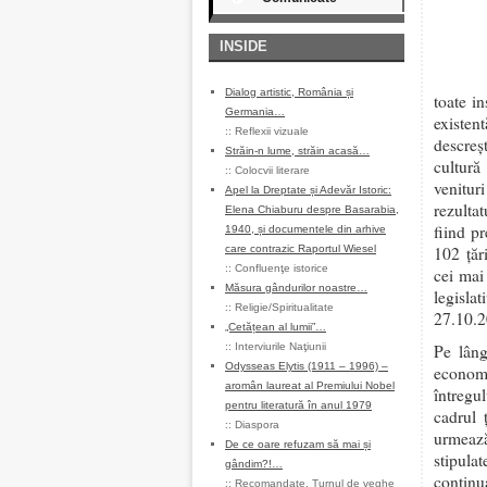
INSIDE
Dialog artistic, România și
toate in
Germania…
existen
::
Reflexii vizuale
descreş
Străin-n lume, străin acasă…
cultură
::
Colocvii literare
venituri
Apel la Dreptate și Adevăr Istoric:
rezulta
Elena Chiaburu despre Basarabia,
fiind pr
1940, și documentele din arhive
care contrazic Raportul Wiesel
102 ţăr
::
Confluenţe istorice
cei mai 
Măsura gândurilor noastre…
legisla
::
Religie/Spiritualitate
27.10.2
„Cetățean al lumii”…
::
Interviurile Naţiunii
Pe lâng
Odysseas Elytis (1911 – 1996) –
economi
aromân laureat al Premiului Nobel
întregu
pentru literatură în anul 1979
cadrul 
::
Diaspora
urmează
De ce oare refuzam să mai și
stipula
gândim?!…
continu
::
Recomandate
,
Turnul de veghe