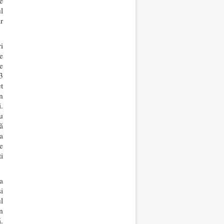
e
l
r
i
e
e
3
t
n
.
u
ă
a
re
i
a
i
ul
n
.