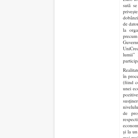
sută se
priveșt
dobânzii
de dato
la org
precum 
Guvern
UniCred
lumii”
partici
Realita
în proc
(fiind 
unei ec
pozitiv
susţine
nivelulu
de pro
respect
economi
şi la u
mai mul