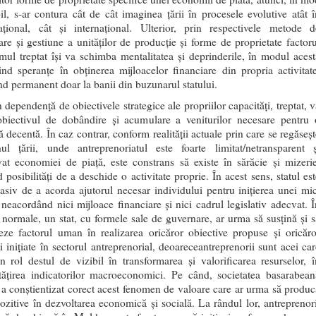
bil, s-ar contura cât de cât imaginea ţării în procesele evolutive atât î
ţional, cât şi internaţional. Ulterior, prin respectivele metode d
are şi gestiune a unităţilor de producţie şi forme de proprietate factoru
ul treptat îşi va schimba mentalitatea şi deprinderile, în modul acest
nd speranţe în obţinerea mijloacelor financiare din propria activitate
d permanent doar la banii din buzunarul statului.
dependenţă de obiectivele strategice ale propriilor capacităţi, treptat, v
obiectivul de dobândire şi acumulare a veniturilor necesare pentru 
ă decentă. În caz contrar, conform realităţii actuale prin care se regăseş
nul ţării, unde antreprenoriatul este foarte limitat/netransparent ş
at economiei de piaţă, este constrans să existe în sărăcie şi mizerie
posibilităţi de a deschide o activitate proprie. În acest sens, statul est
pasiv de a acorda ajutorul necesar individului pentru iniţierea unei mic
, neacordând nici mijloace financiare şi nici cadrul legislativ adecvat. Î
i normale, un stat, cu formele sale de guvernare, ar urma să susţină şi s
ze factorul uman în realizarea oricăror obiective propuse şi oricăro
ţi iniţiate în sectorul antreprenorial, deoareceantreprenorii sunt acei ca
n rol destul de vizibil în transformarea și valorificarea resurselor, î
ăţirea indicatorilor macroeconomici. Pe când, societatea basarabean
 a conştientizat corect acest fenomen de valoare care ar urma să produc
pozitive în dezvoltarea economică şi socială. La rândul lor, antreprenori