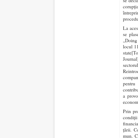
se decl
corupţi
întrepr
procedur
La aces
se plas
„Doing 
locul 1
state[T
Journal
sectoru
Reintro
compani
pentru
contribu
a provo
econom
Prin pr
condiţii
financia
ţării. 
mun. Ch