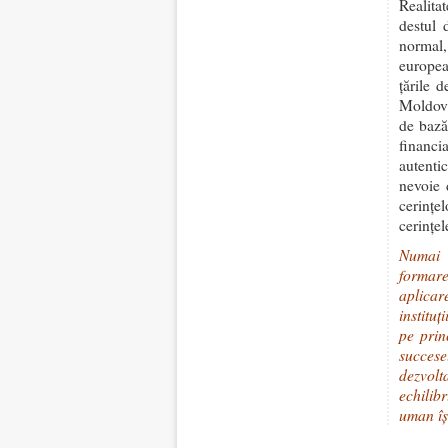
Realita
destul 
normal,
europea
ţările 
Moldova
de bază
financi
autenti
nevoie 
cerinţe
cerinţel
Numai p
formare
aplicar
institu
pe prin
succese
dezvolt
echilib
uman îşi