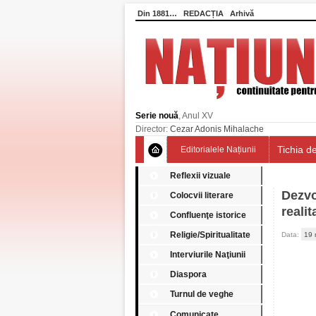
Din 1881…
REDACȚIA
Arhivă
Serie nouă
, Anul XV
Director:
Cezar Adonis Mihalache
Tichia de
Editorialele Națiunii
Reflexii vizuale
Dezvo
Colocvii literare
realit
Confluenţe istorice
Religie/Spiritualitate
Data:
19 
Interviurile Naţiunii
Diaspora
Turnul de veghe
Comunicate