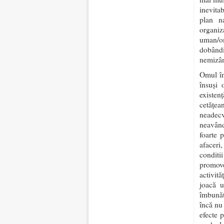
inevita
plan na
organiz
uman/om
dobândi
nemizân
Omul în 
însuşi 
existenţ
cetăţea
neadecv
neavând 
foarte 
afaceri
conditi
promove
activită
joacă u
îmbunăt
încă nu
efecte 