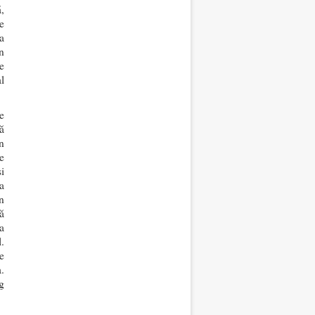
,
e
a
n
e
l
e
ă
n
e
i
a
n
ă
a
.
e
.
g