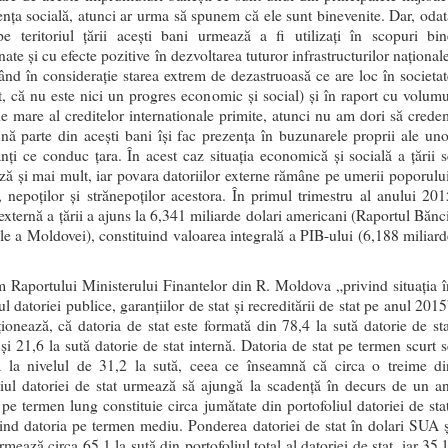
tenţa socială, atunci ar urma să spunem că ele sunt binevenite. Dar, odat
 pe teritoriul ţării aceşti bani urmează a fi utilizaţi în scopuri bin
ate şi cu efecte pozitive în dezvoltarea tuturor infrastructurilor naţional
uând în consideraţie starea extrem de dezastruoasă ce are loc în societat
at, că nu este nici un progres economic şi social) şi în raport cu volumu
de mare al creditelor internationale primite, atunci nu am dori să crede
nă parte din aceşti bani îşi fac prezenţa în buzunarele proprii ale uno
nţi ce conduc ţara. În acest caz situaţia economică şi socială a ţării s
ză şi mai mult, iar povara datoriilor externe rămâne pe umerii poporului
r, nepoţilor şi strănepoţilor acestora. În primul trimestru al anului 201
externă a ţării a ajuns la 6,341 miliarde dolari americani (Raportul Bănci
le a Moldovei), constituind valoarea integrală a PIB-ului (6,188 miliard
 Raportului Ministerului Finantelor din R. Moldova „privind situaţia î
 datoriei publice, garanţiilor de stat şi recreditării de stat pe anul 201
ionează, că datoria de stat este formată din 78,4 la sută datorie de sta
şi 21,6 la sută datorie de stat internă. Datoria de stat pe termen scurt s
ă la nivelul de 31,2 la sută, ceea ce înseamnă că circa o treime di
liul datoriei de stat urmează să ajungă la scadenţă în decurs de un an
 pe termen lung constituie circa jumătate din portofoliul datoriei de stat
fiind datoria pe termen mediu. Ponderea datoriei de stat în dolari SUA ş
mează circa 65,1 la sută din portofoliul total al datoriei de stat, iar 35 