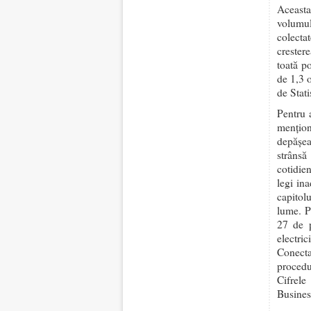
Aceasta 
volumul
colecta
crester
toată p
de 1,3 o
de Stati
Pentru 
menţion
depăşea
strânsă
cotidie
legi in
capitolu
lume. P
27 de p
electri
Conecta
procedu
Cifrele
Busines