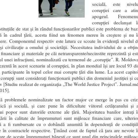
socială, este nivelu
corupţiei care a atin
apogeul. Fenomenu
corupţiei declanșat î
stituţiile de stat şi în rândul funcţionarilor publici este problema de ba
tă în cadrul ţării, acesta fiind un fenomen mereu în creştere şi nu î
tere. Componentul respectiv este latura ce scoate în evidenţă nivelul d
 şi civilizaţie a omului şi societăţii. Necesitatea individului de a obţin
 financiare şi materiale pe căi netransparente/necinstite reprezintă şi es
tul unei infracţiuni, nominalizată cu termenul de „corupţie”. R. Moldova
ezentă în acest scenariu al corupţiei, în plan mondial îşi are locul 93 di
i participante în topul celor mai corupte ţări din lume. La acest capitol
corupţi sunt consideraţi funcţionarii publici din domeniul justiţiei şi ce
tiv [Studiu realizat de organizaţia „The World Justice Project”. Jurnal.md
015].
ă problemele nominalizate un factor major ce merge în pas cu criz
că şi socială, şi care pune în dificultate viitorul cetățeanului și a
lui popor sunt datoriile externe ale ţării. Majoritatea banilor intraţi î
ţării în calitate de împrumuturi sunt mijloace financiare care, ulterior
 a fi rambursate cu o dobândă anumită în dependenţă de condiţiil
te în contractele respective. Ţinând cont de faptul că ţara are nevoie î
are de aceste împrumuturi băneşti ce sunt unul din principalele mijloac