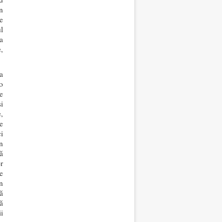
n
e
l
a
,
a
o
te
i
,
e
i
n
ă
r
re
n
ă
ă
i