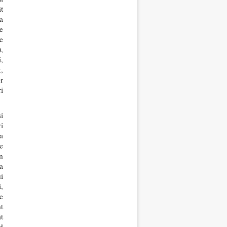
t
a
le
e
,
,
,
r
i
i
i
a
e
n
a
ui
,
e
t
t
d