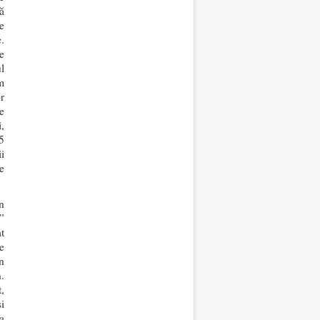
ă
e
e.
e
l
m
r
e
,
5
i
e
n
5”
t
e
n
.
,
i
la