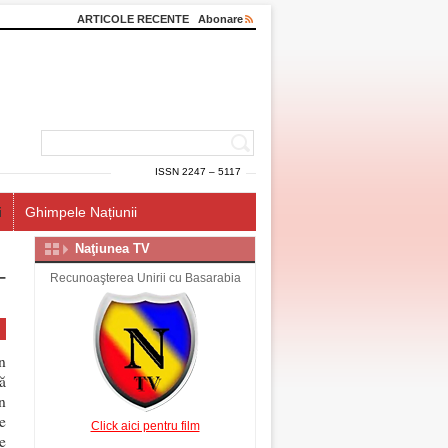
ARTICOLE RECENTE
Abonare
ISSN 2247 – 5117
i
Ghimpele Națiunii
Naţiunea TV
–
Recunoaşterea Unirii cu Basarabia
n
ă
n
e
Click aici pentru film
e