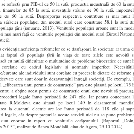
se reflectă prin PIB-ul de 50 la sută, producţia industrială de 60 la sută
 finanţelor de 85 la sută, investiţiile străine de 90 la sută, impozitel
te de 60 la sută. Disproporţia respectivă contribuie şi mai mult l
ea sărăciei populaţiei din mediul rural care constituie 58,1 la sută di
opulaţia ţării (ianuarie, 2013). Veniturile populaţiei urbane sunt în medi
ri mai mari faţă de veniturile populaţiei din mediul rural (Biroul Naţiona
stică).
a evidenţiaineficienţa reformelor ce se dasfaşoară în societate ar urma d
at faptul că populaţia ţării în viaţa de toate zilele este nevoită s
scă cu multă dificultate o multitudine de probleme birocratice ce sunt î
 corelaţie cu cadrul legislativ şi normativ imperfect. Necesităţil
ne/curente ale individului sunt corelate cu procesele dictate de reforme ş
adecvate care sunt doar în dezavantajul întregii societăţi. De exemplu, l
l „eliberarea unui permis de construcţie” ţara este plasată pe locul 175 î
entru a obţine acest permis de construcţie omul este nevoit să parcurg
roceduri legale într-o perioadă de 247 zile. Iar pentru conectarea l
citate R.Moldova este situată pe locul 149 în clasamentul mondial
rea la curentul electric are loc într-o perioadă de 118 zile şi șapt
ri legale, cât despre preţuri la aceste servicii nici nu se pune problema
 sunt enorme în raport cu veniturile cetăţeanului. (Raportul „Doin
s 2015”, realizat de Banca Mondială, citat de Agora, 29.10.2014).