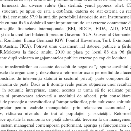
 formează din diverse valute (lira sterlină, yenul japonez, alte). Câ
e structura pe tipuri de rată a dobânzii, datoria de stat externă cu rat
 fixă constituie 57,9 la sută din portofoliul datoriei de stat. Instrumente
rie cu rata fixă a dobânzii sunt împrumuturi de stat externe contractate d
anizaţiile financiare internaţionale (BEI, BDCE, FIDA, AID, FMI)
şi de la creditori bilaterali precum Guvernul SUA, Guvernul Germaniei
ul României, Banca Germană KfW, Fondul Kuweitean, Turk Eximbank
itAustria, JICA). Potrivit unui clasament „al datoriei publice a ţărilo
 R.Moldova la finele anului 2010 se plasa pe locul 88 din 96 ţăr
pante după valoarea angajamentelor publice externe pe cap de locuitor.
tea transformărilor cu accente deosebit de negative îşi spune cuvântul ş
esele de organizare şi dezvoltare a reformelor axate pe mediul de afacer
constrâns de intervenţia statului în sectorul privat), parte componentă 
onomii de piaţă. Dacă ar fi dorinţe reale pentru obţinerea unor rezultat
e în acţiunile întreprinse, atunci acestea ar urma să fie realizate pri
rea şi promovarea adecvată a mediului de afaceri, prin consolidare
i de protecţie a investitorilor şi întreprinzătorilor, prin cultivarea spiritul
prietar pentru cadrele manageriale, prin relansarea economică şi
iv, ridicarea nivelului de trai al populaţiei şi societăţii. Reformel
ce ajustate la economia de piaţă adevarată, trecerea la un managemen
n sistem managerial contemporan performant, apariţia şi funcţionarea câ
tor forme de proprietate specifice unei economii de piată, atunci, în mo