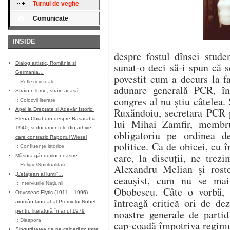
Turnul de veghe
Comunicate
INSIDE
despre fostul dînsei stud
Dialog artistic, România și
sunat-o deci să-i spun că s
Germania…
povestit cum a decurs la f
::
Reflexii vizuale
adunare generală PCR, în
Străin-n lume, străin acasă…
congres al nu știu câtelea.
::
Colocvii literare
Ruxăndoiu, secretara PCR p
Apel la Dreptate și Adevăr Istoric:
Elena Chiaburu despre Basarabia,
lui Mihai Zamfir, membr
1940, și documentele din arhive
obligatoriu pe ordinea de
care contrazic Raportul Wiesel
politice. Ca de obicei, cu 
::
Confluenţe istorice
care, la discuții, ne trez
Măsura gândurilor noastre…
::
Religie/Spiritualitate
Alexandru Melian și roste
„Cetățean al lumii”…
ceaușist, cum nu se mai 
::
Interviurile Naţiunii
Obobescu. Câte o vorbă, c
Odysseas Elytis (1911 – 1996) –
întreagă critică ori de de
aromân laureat al Premiului Nobel
noastre generale de partid
pentru literatură în anul 1979
::
Diaspora
cap-coadă împotriva regimul
Singurătatea de pe caldarâm: între