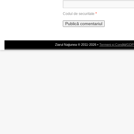
Codul de securitate
*
Ziarul Naţiunea ® 2011-2026 •
Termeni şi Condiţii/GD