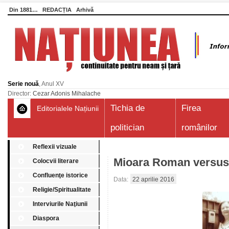
Din 1881…
REDACȚIA
Arhivă
Serie nouă
, Anul XV
Director:
Cezar Adonis Mihalache
Tichia de
Firea
Editorialele Națiunii
politician
românilor
Reflexii vizuale
Mioara Roman versu
Colocvii literare
Confluenţe istorice
Data:
22 aprilie 2016
Religie/Spiritualitate
Interviurile Naţiunii
Diaspora