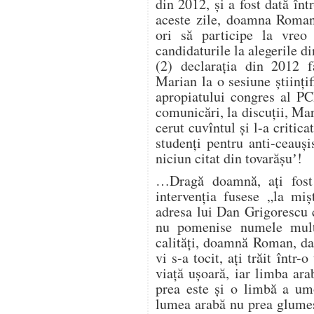
din 2012, și a fost dată înt
aceste zile, doamna Roman 
ori să participe la vre
candidaturile la alegerile di
(2) declarația din 2012 fă
Marian la o sesiune științi
apropiatului congres al P
comunicări, la discuții, Mar
cerut cuvîntul și l-a critic
studenți pentru anti-ceauși
niciun citat din tovarășuʼ!
…Dragă doamnă, ați fost 
intervenția fusese „la miș
adresa lui Dan Grigorescu ca
nu pomenise numele mult
calități, doamnă Roman, da
vi s-a tocit, ați trăit într
viață ușoară, iar limba ara
prea este și o limbă a umo
lumea arabă nu prea glumeș