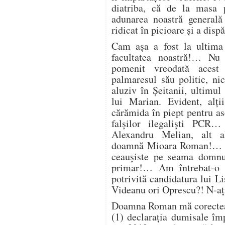
diatriba, că de la masa 
adunarea noastră generală
ridicat în picioare și a disp
Cam așa a fost la ultima
facultatea noastră!… N
pomenit vreodată acest
palmaresul său politic, ni
aluziv în Șeitanii, ultimu
lui Marian. Evident, alți
cărămida în piept pentru as
falșilor ilegaliști PC
Alexandru Melian, alt 
doamnă Mioara Roman!… E 
ceaușiste pe seama domnul
primar!… Am întrebat-o
potrivită candidatura lui Li
Videanu ori Oprescu?! N-ați
Doamna Roman mă corectea
(1) declarația dumisale îm