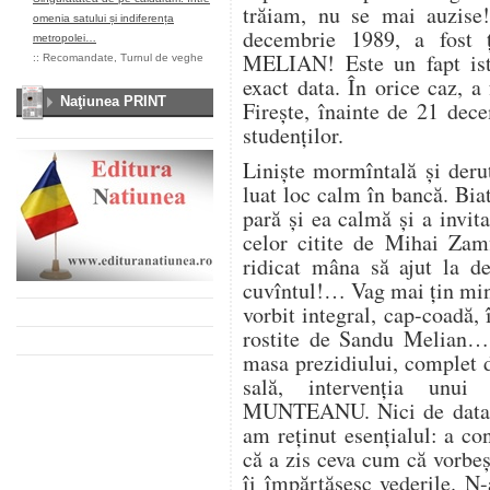
trăiam, nu se mai auzise!
omenia satului și indiferența
decembrie 1989, a fos
metropolei…
MELIAN! Este un fapt istor
::
Recomandate
,
Turnul de veghe
exact data. În orice caz, 
Naţiunea PRINT
Firește, înainte de 21 dec
studenților.
Liniște mormîntală și deru
luat loc calm în bancă. Bia
pară și ea calmă și a invit
celor citite de Mihai Za
ridicat mâna să ajut la d
cuvîntul!… Vag mai țin min
vorbit integral, cap-coadă, 
rostite de Sandu Melian… I
masa prezidiului, complet d
sală, intervenția unui
MUNTEANU. Nici de data a
am reținut esențialul: a co
că a zis ceva cum că vorbeș
îi împărtășesc vederile. N