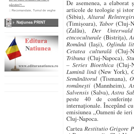
De asemenea, a elaborat şi
gândim?!…
articole de teologie şi isto
::
Recomandate
,
Turnul de veghe
(Sibiu),
Altarul Reîntregi
(Timişoara),
Tabor
(Cluj-
Naţiunea PRINT
(Zalău),
Der Unterwa
etncoculturale
(Bistriţa),
A
Română
(Iaşi),
Oglinda li
Cetatea culturală
(Cluj-
Tribuna
(Cluj-Napoca),
Stu
– Series Bioethica
(Cluj-
Lumină lină
(New York),
C
Semănătorul
(Tismana),
O
româneşti
(Mannheim),
A
Salvensis
(Salva),
Astra Sa
peste 40 de conferinţe
internaţionale. Începând c
emisiunea ,,Oameni de ieri 
Cluj-Napoca.
Cartea
Restitutio Grigore P