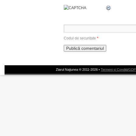
Codul de securitate
*
Ziarul Naţiunea ® 2011-2026 •
Termeni şi Condiţii/GD