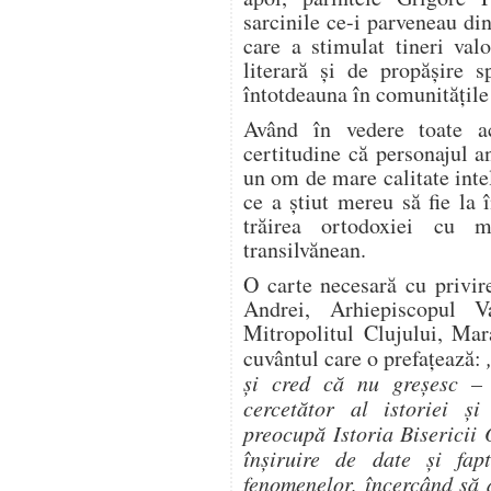
sarcinile ce-i parveneau din
care a stimulat tineri valo
literară și de propășire s
întotdeauna în comunitățile 
Având în vedere toate ac
certitudine că personajul an
un om de mare calitate intel
ce a știut mereu să fie la
trăirea ortodoxiei cu 
transilvănean.
O carte necesară cu privire
Andrei, Arhiepiscopul Va
Mitropolitul Clujului, Mar
cuvântul care o prefaţează:
şi cred că nu greșesc – 
cercetător al istoriei și 
preocupă Istoria Bisericii
înșiruire de date și fap
fenomenelor, încercând să 