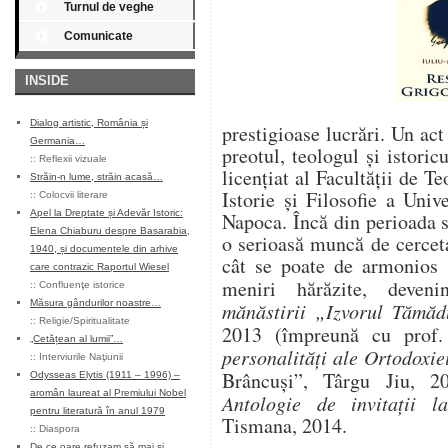
Turnul de veghe
Comunicate
INSIDE
Dialog artistic, România și
prestigioase lucrări. Un act
Germania…
preotul, teologul şi istor
::
Reflexii vizuale
licenţiat al Facultăţii de T
Străin-n lume, străin acasă…
Istorie şi Filosofie a Univ
::
Colocvii literare
Apel la Dreptate și Adevăr Istoric:
Napoca. Încă din perioada s
Elena Chiaburu despre Basarabia,
o serioasă muncă de cerceta
1940, și documentele din arhive
cât se poate de armonios 
care contrazic Raportul Wiesel
meniri hărăzite, deven
::
Confluenţe istorice
Măsura gândurilor noastre…
mănăstirii „Izvorul Tămăd
::
Religie/Spiritualitate
2013 (împreună cu prof
„Cetățean al lumii”…
personalități ale Ortodoxie
::
Interviurile Naţiunii
Brâncuși”, Târgu Jiu, 
Odysseas Elytis (1911 – 1996) –
aromân laureat al Premiului Nobel
Antologie de invitaţii l
pentru literatură în anul 1979
Tismana, 2014.
::
Diaspora
De ce oare refuzam să mai și