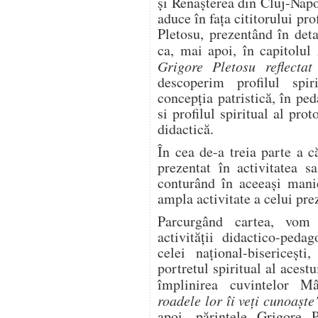
şi Renaşterea din Cluj-Napo
aduce în faţa cititorului pro
Pletosu, prezentând în deta
ca, mai apoi, în capitolul
Grigore Pletosu reflectat
descoperim profilul spir
concepția patristică, în pe
si profilul spiritual al prot
didactică.
În cea de-a treia parte a c
prezentat în activitatea s
conturând în aceeaşi manie
ampla activitate a celui pre
Parcurgând cartea, vom
activității didactico-peda
celei național-bisericești
portretul spiritual al acestu
împlinirea cuvintelor M
roadele lor îi veți cunoașt
apoi, părintele Grigore 