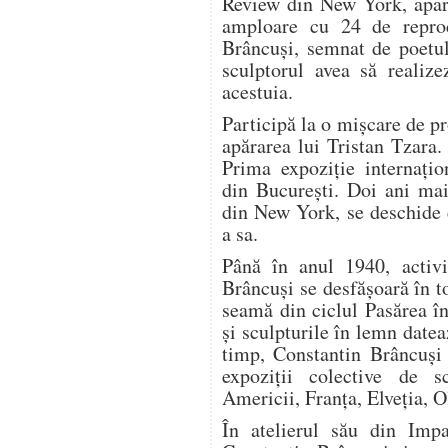
Review din New York, apare
amploare cu 24 de reprod
Brâncuși, semnat de poetul
sculptorul avea să realize
acestuia.
Participă la o mișcare de pr
apărarea lui Tristan Tzara
Prima expoziție internați
din București. Doi ani mai
din New York, se deschide 
a sa.
Până în anul 1940, activi
Brâncuși se desfășoară în t
seamă din ciclul Pasărea î
și sculpturile în lemn datea
timp, Constantin Brâncuși 
expoziții colective de s
Americii, Franța, Elveția, O
În atelierul său din Impa