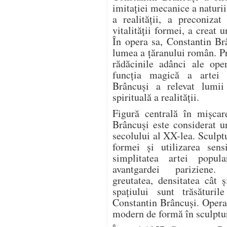
imitației mecanice a naturii
a realității, a preconizat
vitalității formei, a creat u
În opera sa, Constantin Br
lumea a țăranului român. Pri
rădăcinile adânci ale oper
funcția magică a artei 
Brâncuși a relevat lumii
spirituală a realității.
Figură centrală în mișcar
Brâncuși este considerat u
secolului al XX-lea. Sculpt
formei și utilizarea sens
simplitatea artei popul
avantgardei pariziene. V
greutatea, densitatea cât 
spațiului sunt trăsăturile
Constantin Brâncuși. Opera
modern de formă în sculptur