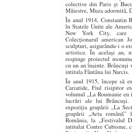
colective din Paris și Bucu
Măiestre, Muza adormită, 
În anul 1914, Constantin B
în Statele Unite ale Ameri
New York City, care p
Colecționarul american 
sculpturi, asigurându-i o ex
artistice. În același an, 
respinge proiectul monume
cu un an înainte. Brâncuși v
intitula Fântâna lui Narcis.
În anul 1915, începe să ex
Cariatide, Fiul risipitor 
volumul „La Roumanie en i
lucrări ale lui Brâncuși.
expoziția grupării „La Sec
grupării „Arta română” l
România, la „Festivalul 
intitulat Contre Cubisme, c