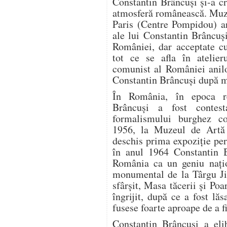
Constantin Brâncuși și-a cr
atmosferă românească. Muz
Paris (Centre Pompidou) a
ale lui Constantin Brâncuș
României, dar acceptate c
tot ce se afla în atelier
comunist al României anilo
Constantin Brâncuși după m
În România, în epoca rea
Brâncuși a fost contest
formalismului burghez co
1956, la Muzeul de Artă 
deschis prima expoziție pe
în anul 1964 Constantin B
România ca un geniu națio
monumental de la Târgu Jiu
sfârșit, Masa tăcerii și Poa
îngrijit, după ce a fost lă
fusese foarte aproape de a f
Constantin Brâncuși a eli