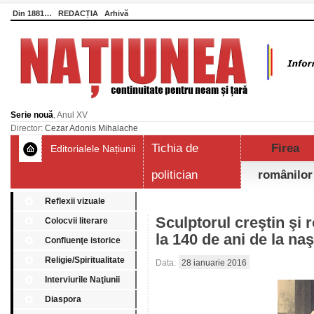
Din 1881…
REDACȚIA
Arhivă
Serie nouă
, Anul XV
Director:
Cezar Adonis Mihalache
Tichia de
Firea
Editorialele Națiunii
politician
românilor
Reflexii vizuale
Sculptorul creştin şi
Colocvii literare
la 140 de ani de la n
Confluenţe istorice
Religie/Spiritualitate
Data:
28 ianuarie 2016
Interviurile Naţiunii
Diaspora