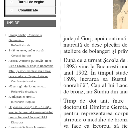
Turnul de veghe
Comunicate
INSIDE
Dialog artistic, România și
judeţul Gorj, apoi continuă 
Germania…
marcată de dese plecări de
::
Reflexii vizuale
ateliere de boiangeri și prăv
Străin-n lume, străin acasă…
::
Colocvii literare
După ce a urmat Şcoala de 
Apel la Dreptate și Adevăr Istoric:
1898) vine la Bucureşti un
Elena Chiaburu despre Basarabia,
anul 1902. În timpul stude
1940, și documentele din arhive
care contrazic Raportul Wiesel
1898, lucrarea sa Bustul
::
Confluenţe istorice
onorabilă”, Cap al lui Lao
Măsura gândurilor noastre…
de bronz, iar Studiu din anu
::
Religie/Spiritualitate
„Cetățean al lumii”…
Timp de doi ani, între 
::
Interviurile Naţiunii
doctorului Dimitrie Gerota
Odysseas Elytis (1911 – 1996) –
pentru reprezentarea corpu
aromân laureat al Premiului Nobel
atribuie o medalie de bronz.
pentru literatură în anul 1979
::
Diaspora
va face ca Ecoreul să fie
Prostia și tăcăloșia în politica