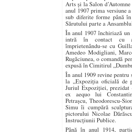
Arts și la Salon d’Automne 
anul 1907 prima versiune a 
sub diferite forme până î
Sărutului parte a Ansamblu
În anul 1907 închiriază un
intră în contact cu av
împrietenându-se cu Guill
Amedeo Modigliani, Marce
Rugăciunea, o comandă pen
expusă în Cimitirul „Dumbr
În anul 1909 revine pentru 
la „Expoziția oficială de p
Juriul Expoziției, prezida
ex aequo lui Constantin
Petrașcu, Theodorescu-Sion
Simu îi cumpără sculptur
pictorului Nicolae Dărăscu
Instrucțiunii Publice.
Până în anul 1914, partic