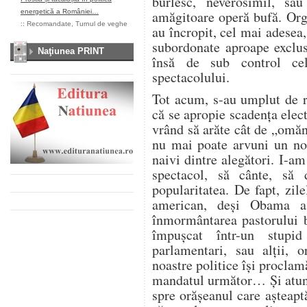
burlesc, neverosimil, sa
energetică a României…
amăgitoare operă bufă. Orga
::
Recomandate
,
Turnul de veghe
au încropit, cel mai adesea,
subordonate aproape exclus
Naţiunea PRINT
însă de sub control cele
spectacolului.
Tot acum, s-au umplut de ri
că se apropie scadența elect
vrând să arăte cât de „omăn
nu mai poate arvuni un no
naivi dintre alegători. I-am
spectacol, să cânte, să 
popularitatea. De fapt, zile
american, deși Obama a
înmormântarea pastorului b
împușcat într-un stupid
parlamentari, sau alții, o
noastre politice își proclam
mandatul următor… Și atunc
spre orășeanul care așteaptă