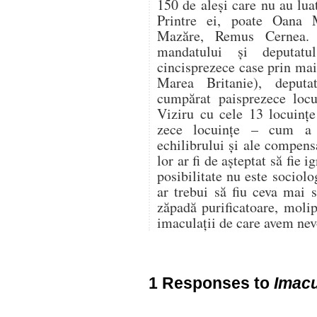
150 de aleși care nu au lua
Printre ei, poate Oana 
Mazăre, Remus Cernea. 
mandatului și deputatu
cincisprezece case prin mai 
Marea Britanie), deputa
cumpărat paisprezece locu
Viziru cu cele 13 locuințe
zece locuințe – cum a 
echilibrului și ale compens
lor ar fi de așteptat să fie i
posibilitate nu este sociolo
ar trebui să fiu ceva mai s
zăpadă purificatoare, molip
imaculații de care avem nev
1 Responses to
Imacu