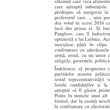
săteanul care vrea alimenta
care așteaptă subvențiile
predispus să emigreze în 
profesorul care…, spre pen
dea votul în acest 2016 ca
încă din prima zi. Și îmi
Pangloss, care îl îndoctr
optimistă a lui Leibniz. Ace
inoculase până în clipa 
confruntare cu adevăratele 
urmă, eroul, cu un umor ci
religiile, guvernele, politici
Îndrăznesc să prognozez că
partidelor noastre politic
testul reprezentativității
listele candidaților și l
așteptat să îl găsim print
Ponta în numele unui alt 
formal, dar în esență nesc
la confruntare cu electora