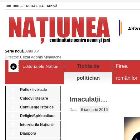
Din 1881…
REDACȚIA
Arhivă
Serie nouă
, Anul XV
Director:
Cezar Adonis Mihalache
Tichia de
Firea
Editorialele Națiunii
politician
românilor
Reflexii vizuale
Imaculații…
Colocvii literare
Confluenţe istorice
Data:
6 ianuarie 2016
Religie/Spiritualitate
Interviurile Naţiunii
Diaspora