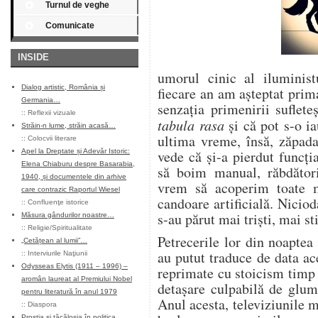
Turnul de veghe
Comunicate
INSIDE
umorul cinic al iluminist
Dialog artistic, România și
fiecare an am așteptat pri
Germania…
senzația primenirii suflet
::
Reflexii vizuale
tabula rasa
și că pot s-o ia
Străin-n lume, străin acasă…
ultima vreme, însă, zăpada
::
Colocvii literare
Apel la Dreptate și Adevăr Istoric:
vede că și-a pierdut funcția
Elena Chiaburu despre Basarabia,
să boim manual, răbdători
1940, și documentele din arhive
vrem să acoperim toate 
care contrazic Raportul Wiesel
candoare artificială. Nicio
::
Confluenţe istorice
s-au părut mai triști, mai st
Măsura gândurilor noastre…
::
Religie/Spiritualitate
Petrecerile lor din noaptea 
„Cetățean al lumii”…
au putut traduce de data ace
::
Interviurile Naţiunii
Odysseas Elytis (1911 – 1996) –
reprimate cu stoicism timp d
aromân laureat al Premiului Nobel
detașare culpabilă de glume
pentru literatură în anul 1979
Anul acesta, televiziunile 
::
Diaspora
Prostia și tăcăloșia în politica