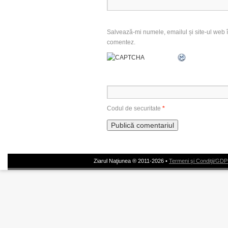
Salvează-mi numele, emailul și site-ul web î
comentez.
Codul de securitate
*
Ziarul Naţiunea ® 2011-2026 •
Termeni şi Condiţii/GD