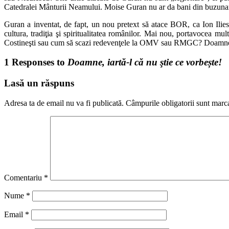
Catedralei Mânturii Neamului. Moise Guran nu ar da bani din buzunar pe
Guran a inventat, de fapt, un nou pretext să atace BOR, ca Ion Iliesc
cultura, tradiţia şi spiritualitatea românilor. Mai nou, portavocea mu
Costineşti sau cum să scazi redevenţele la OMV sau RMGC? Doamne ia
1 Responses to
Doamne, iartă-l că nu ştie ce vorbește!
Lasă un răspuns
Adresa ta de email nu va fi publicată.
Câmpurile obligatorii sunt marc
Comentariu
*
Nume
*
Email
*