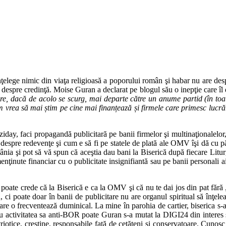
lege nimic din viaţa religioasă a poporului român şi habar nu are despr
espre credinţă. Moise Guran a declarat pe blogul său o inepţie care îl de
nare, dacă de acolo se scurg, mai departe către un anume partid (în toat
 vrea să mai știm pe cine mai finanțează și firmele care primesc lucrări 
iday, faci propagandă publicitară pe banii firmelor şi multinaţionalelor
despre redevenţe şi cum e să fi pe statele de plată ale OMV îşi dă cu p
mânia şi pot să vă spun că aceştia dau bani la Biserică după fiecare Lit
menţinute financiar cu o publicitate insignifiantă sau pe banii personali 
 poate crede că la Biserică e ca la OMV şi că nu te dai jos din pat făr
 poate doar în banii de publicitare nu are organul spiritual să înţele
are o frecventează duminical. La mine în parohia de cartier, biserica s-a 
ntru activitatea sa anti-BOR poate Guran s-a mutat la DIGI24 din inter
riotice, creştine, responsabile faţă de cetăţeni şi conservatoare. Cunosc