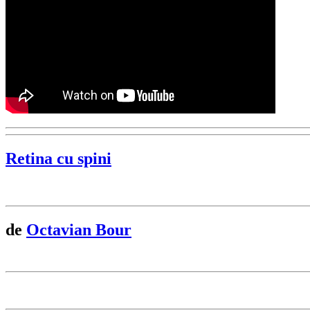
Retina cu spini
de
Octavian Bour