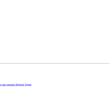
e care contrazic Raportul Wiesel