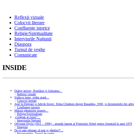
Reflexii vizuale
Colocvii literare
Confluenţe istorice
Religie/Spiritualitate
Interviurile Naţiunii
Diaspora
Turnul de veghe
Comunicate
INSIDE
Dialog artistic, România și Germania…
::
Reflexii vizuale
Străin-n lume, străin acasă…
::
Colocvii literare
Apel la Dreptate și Adevăr Istoric: Elena Chiaburu despre Basarabia, 1940, și documentele din arhiv
::
Confluenţe istorice
Măsura gândurilor noastre…
::
Religie/Spiritualitate
„Cetățean al lumii”…
::
Interviurile Naţiunii
Odysseas Elytis (1911 – 1996) – aromân laureat al Premiului Nobel pentru literatură în anul 1979
::
Diaspora
De ce oare refuzam să mai și gândim?!…
::
Recomandate
,
Turnul de veghe