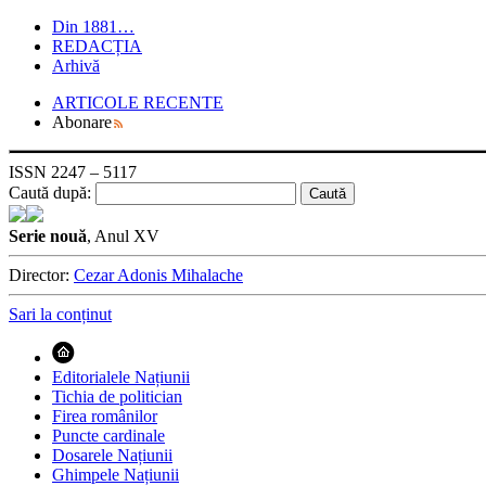
Din 1881…
REDACȚIA
Arhivă
ARTICOLE RECENTE
Abonare
ISSN 2247 – 5117
Caută după:
Serie nouă
, Anul XV
Director:
Cezar Adonis Mihalache
Sari la conținut
Editorialele Națiunii
Tichia de politician
Firea românilor
Puncte cardinale
Dosarele Națiunii
Ghimpele Națiunii