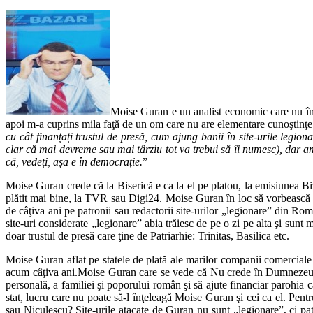
Moise Guran e un analist economic care nu înţe
apoi m-a cuprins mila faţă de un om care nu are elementare cunoştinţe d
cu cât finanțați trustul de presă, cum ajung banii în site-urile legio
clar că mai devreme sau mai târziu tot va trebui să îi numesc), dar am
că, vedeți, așa e în democrație.
”
Moise Guran crede că la Biserică e ca la el pe platou, la emisiunea Biz
plătit mai bine, la TVR sau Digi24. Moise Guran în loc să vorbească 
de câţiva ani pe patronii sau redactorii site-urilor „legionare” din Ro
site-uri considerate „legionare” abia trăiesc de pe o zi pe alta şi sunt 
doar trustul de presă care ţine de Patriarhie: Trinitas, Basilica etc.
Moise Guran aflat pe statele de plată ale marilor companii comerciale
acum câţiva ani.Moise Guran care se vede că Nu crede în Dumnezeu, ci
personală, a familiei şi poporului român şi să ajute financiar parohia c
stat, lucru care nu poate să-l înţeleagă Moise Guran şi cei ca el. Pe
sau Niculescu? Site-urile atacate de Guran nu sunt „legionare”, ci pat