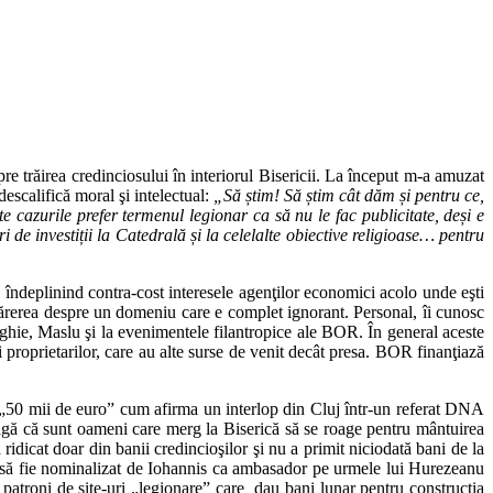
e trăirea credinciosului în interiorul Bisericii. La început m-a amuzat
scalifică moral şi intelectual:
„Să știm! Să știm cât dăm și pentru ce,
e cazurile prefer termenul legionar ca să nu le fac publicitate, deși e
de investiții la Catedrală și la celelalte obiective religioase… pentru
, îndeplinind contra-cost interesele agenţilor economici acolo unde eşti
ărerea despre un domeniu care e complet ignorant. Personal, îi cunosc
urghie, Maslu şi la evenimentele filantropice ale BOR. În general aceste
ai proprietarilor, care au alte surse de venit decât presa. BOR finanţiază
ă „50 mii de euro” cum afirma un interlop din Cluj într-un referat DNA
agă că sunt oameni care merg la Biserică să se roage pentru mântuirea
ridicat doar din banii credincioşilor şi nu a primit niciodată bani de la
es să fie nominalizat de Iohannis ca ambasador pe urmele lui Hurezeanu
 patroni de site-uri „legionare” care dau bani lunar pentru construcţia