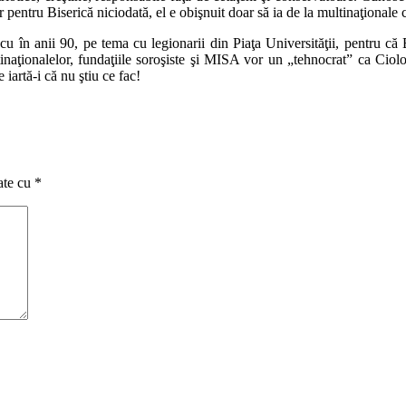
ntru Biserică niciodată, el e obişnuit doar să ia de la multinaţionale c
u în anii 90, pe tema cu legionarii din Piaţa Universităţii, pentru că B
ltinaţionalelor, fundaţiile soroşiste şi MISA vor un „tehnocrat” ca Ciol
rtă-i că nu ştiu ce fac!
ate cu
*