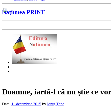
Naţiunea PRINT
Doamne, iartă-l că nu ştie ce vo
Data:
11 decembrie 2015
by
Ionuț Țene