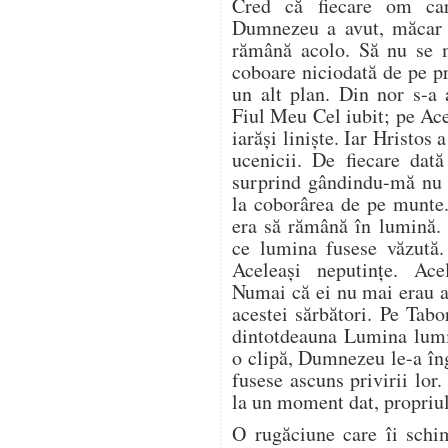
Cred că fiecare om car
Dumnezeu a avut, măcar o
rămână acolo. Să nu se 
coboare niciodată de pe 
un alt plan. Din nor s-a 
Fiul Meu Cel iubit; pe Ace
iarăși liniște. Iar Hristo
ucenicii. De fiecare dat
surprind gândindu-mă nu 
la coborârea de pe munte.
era să rămână în lumină.
ce lumina fusese văzută.
Aceleași neputințe. Acel
Numai că ei nu mai erau ac
acestei sărbători. Pe Tab
dintotdeauna Lumina lumi
o clipă, Dumnezeu le-a în
fusese ascuns privirii lor.
la un moment dat, propriul
O rugăciune care îi schi