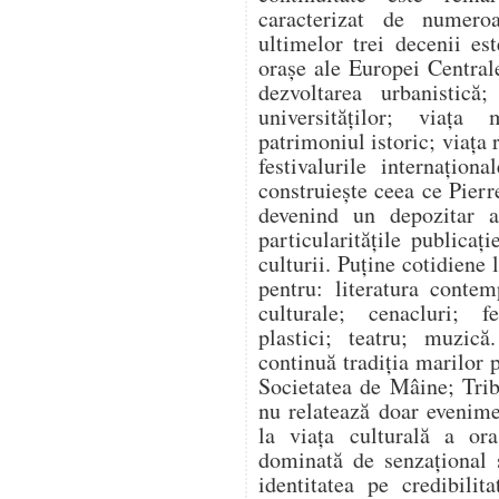
caracterizat de numeroas
ultimelor trei decenii e
orașe ale Europei Centrale
dezvoltarea urbanistică; 
universităților; viața
patrimoniul istoric; viața 
festivalurile internaționa
construiește ceea ce Pie
devenind un depozitar al
particularitățile publicaț
culturii. Puține cotidiene 
pentru: literatura contem
culturale; cenacluri; fe
plastici; teatru; muzică
continuă tradiția marilor 
Societatea de Mâine; Trib
nu relatează doar evenimen
la viața culturală a ora
dominată de senzațional ș
identitatea pe credibilit