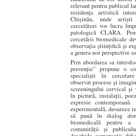
relevant pentru publicul la
rezidența artistică inte
Chișinău, unde artiști
cercetători vor lucra îm
patologică CLARA. Pentr
cercetării biomedicale de
observația științifică și ex
a genera noi perspective as
Prin abordarea sa interd
prevenție” propune o col
specialiști în cercetar
observat procese și imagin
screeningului cervical și
în pictură, instalații, po
expresie contemporană. 
experimentală, deoarece re
să pună în dialog dome
biomedicală pentru a 
comunității și publicu
deschide conversații difi