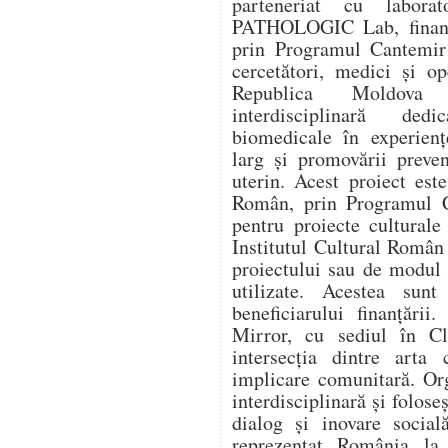
parteneriat cu labora
PATHOLOGIC Lab, finanța
prin Programul Cantemir 
cercetători, medici și o
Republica Moldova î
interdisciplinară dedi
biomedicale în experienț
larg și promovării preve
uterin. Acest proiect este
Român, prin Programul C
pentru proiecte culturale
Institutul Cultural Român
proiectului sau de modul î
utilizate. Acestea sunt
beneficiarului finanțării
Mirror, cu sediul în Cl
intersecția dintre arta 
implicare comunitară. Or
interdisciplinară și folose
dialog și inovare social
reprezentat România l