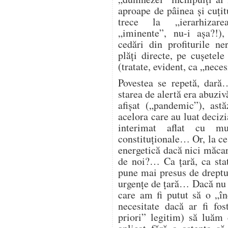
aproape de pâinea și cuțitu
trece la „ierarhizarea
„iminente”, nu-i așa?!),
cedări din profiturile n
plăți directe, pe cușetele
(tratate, evident, ca „nece
Povestea se repetă, dară
starea de alertă era abuzi
afișat („pandemic”), astă
acelora care au luat deciz
interimat aflat cu mu
constituționale… Or, la ce
energetică dacă nici măcar 
de noi?… Ca țară, ca st
pune mai presus de dreptul
urgențe de țară… Dacă nu 
care am fi putut să o „î
necesitate dacă ar fi fos
priori” legitim) să luăm 