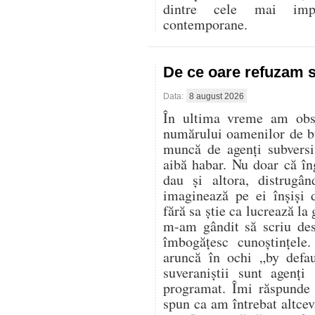
dintre cele mai imp
contemporane.
De ce oare refuzam 
Data:
8 august 2026
În ultima vreme am obser
numărului oamenilor de bu
muncă de agenți subversi
aibă habar. Nu doar că în
dau și altora, distrugân
imaginează pe ei înșiși 
fără sa știe ca lucrează la
m-am gândit să scriu des
îmbogățesc cunoștințele
aruncă în ochi „by defa
suveraniștii sunt agenți
programat. Îmi răspunde 
spun ca am întrebat altcev