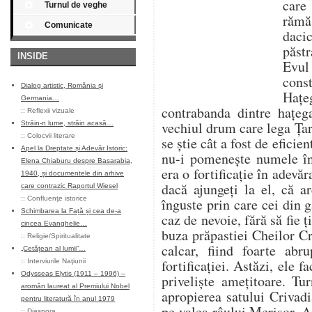
care
Turnul de veghe
rămă
Comunicate
daci
păstr
INSIDE
Evul
const
Dialog artistic, România și
Haţ
Germania…
contrabanda dintre haţeg
::
Reflexii vizuale
vechiul drum care lega Ţa
Străin-n lume, străin acasă…
::
Colocvii literare
se ştie cât a fost de eficie
Apel la Dreptate și Adevăr Istoric:
nu-i pomeneşte numele în
Elena Chiaburu despre Basarabia,
era o fortificaţie în adevăr
1940, și documentele din arhive
dacă ajungeți la el, că ar
care contrazic Raportul Wiesel
::
Confluenţe istorice
înguste prin care cei din 
Schimbarea la Față și cea de-a
caz de nevoie, fără să fie ţi
cincea Evanghelie…
buza prăpastiei Cheilor Cri
::
Religie/Spiritualitate
calcar, fiind foarte abr
„Cetățean al lumii”…
fortificaţiei. Astăzi, ele 
::
Interviurile Naţiunii
Odysseas Elytis (1911 – 1996) –
privelişte ameţitoare. Tu
aromân laureat al Premiului Nobel
apropierea satului Criva
pentru literatură în anul 1979
pe valea râului Merişor. A 
::
Diaspora