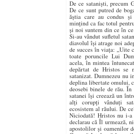
De ce sataniști, precum G
De ce sunt putred de bogaț
ăștia care au condus ș
mințind ca fac totul pentr
și noi suntem din ce în c
Si-au vândut sufletul satan
diavolul își atrage noi ade
de succes în viața: „Uite 
toate poruncile Lui Du
acela, în mintea întuneca
depărtat de Hristos se 
satanizat. Dumnezeu nu in
deplina libertate omului, ci
deosebi binele de rău. În 
satanei își creează un înt
alți corupți vânduți sa
ecosistem al răului. De ce
Niciodată! Hristos nu i-a
declarau că Îl urmează, nic
apostolilor și oamenilor 