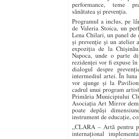
performance, teme pre
sănătatea și prevenția.
Programul a inclus, pe lâ
de Valeria Stoica, un pe
Lena Chilari, un panel de d
și prevenție și un atelier 
expoziția de la Chișinău
Napoca, unde o parte din
rezidenței vor fi expuse în
dialogul despre prevenți
intermediul artei. În luna
vor ajunge și la Pavilio
cadrul unui program artist
Primăria Municipiului Clu
Asociația Art Mirror dem
poate depăși dimensiun
instrument de educație, co
„CLARA – Artă pentru pre
internațional implement