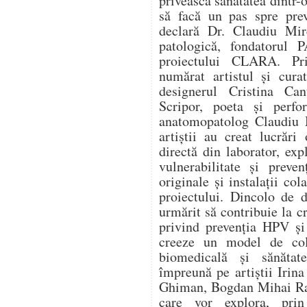
privească sănătatea dintr-o
să facă un pas spre prev
declară Dr. Claudiu Mir
patologică, fondatorul
proiectului CLARA. Pri
numărat artistul și cura
designerul Cristina Can
Scripor, poeta și perf
anatomopatolog Claudiu M
artiștii au creat lucrări
directă din laborator, expl
vulnerabilitate și preve
originale și instalații col
proiectului. Dincolo de d
urmărit să contribuie la c
privind prevenția HPV și
creeze un model de cola
biomedicală și sănătat
împreună pe artiștii Irin
Ghiman, Bogdan Mihai Rad
care vor explora, prin 