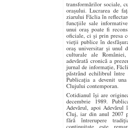
transformărilor sociale, c
orașului. Lucrarea de fa
ziarului Făclia în reflectar
funcțiile sale informativ
unui oraș poate fi recon
oficiale, ci și prin presa
vieții publice în desfășur
oraș universitar și unul 
culturale ale României,
adevărată cronică a prez
jurnal de informație, Făcli
păstrând echilibrul între
Publicația a devenit una 
Clujului contemporan.
Cotidianul își are origin
decembrie 1989. Publica
Adevărul, apoi Adevărul î
Cluj, iar din anul 2007 
fără întrerupere tradi
continuitate este remar