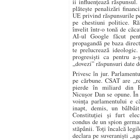
ii influențează răspunsul.
plătește penalizări financ
UE privind răspunsurile p
pe chestiuni politice. R
învelit într-o tonă de căca
AI-ul Google făcut pen
propagandă pe baza direct
te prelucrează ideologic.
progresiști ca pentru a-
„dovezi” răspunsuri date d
Privesc în jur. Parlament
pe cărbune. CSAT are „re
pierde în miliard din 
Nicușor Dan se opune. În
voința parlamentului e c
inapt, demis, un bâlbâit
Constituției și furt ele
condus de un spion german
stăpânii. Toți încalcă legil
declara pe suveraniști „age