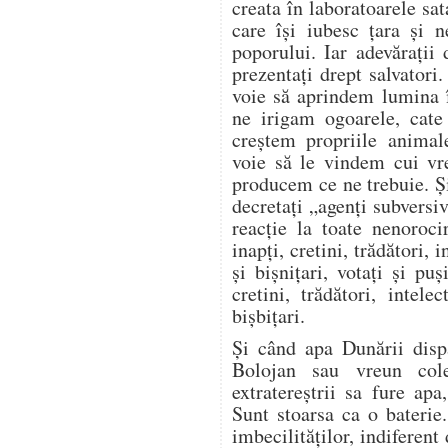
creata în laboratoarele sa
care își iubesc țara și 
poporului. Iar adevărați
prezentați drept salvatori
voie să aprindem lumina 
ne irigam ogoarele, cat
creștem propriile anima
voie să le vindem cui vr
producem ce ne trebuie. Și
decretați „agenți subversiv
reacție la toate nenoroci
inapți, cretini, trădători, i
și bișnițari, votați și puș
cretini, trădători, intelec
bișbițari.
Și când apa Dunării disp
Bolojan sau vreun cole
extratereștrii sa fure ap
Sunt stoarsa ca o baterie
imbecilităților, indiferent