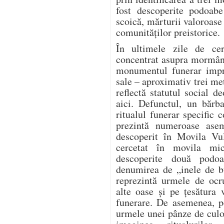
fost descoperite podoabe
scoică, mărturii valoroase 
comunităților preistorice.
În ultimele zile de cerc
concentrat asupra mormânt
monumentul funerar impre
sale – aproximativ trei me
reflectă statutul social 
aici. Defunctul, un bărb
ritualul funerar specific 
prezintă numeroase ase
descoperit în Movila Vu
cercetat în movila mi
descoperite două podo
denumirea de „inele de b
reprezintă urmele de ocru
alte oase și pe țesătura 
funerare. De asemenea, pe
urmele unei pânze de culo