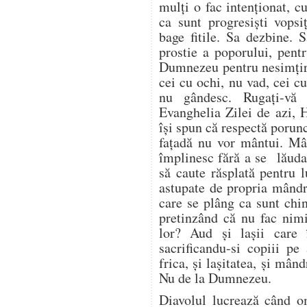
mulți o fac intenționat, 
ca sunt progresiști vopsi
bage fitile. Sa dezbine. 
prostie a poporului, pent
Dumnezeu pentru nesimțir
cei cu ochi, nu vad, cei c
nu gândesc. Rugați-vă
Evanghelia Zilei de azi, 
își spun că respectă porun
fațadă nu vor mântui. Mâ
împlinesc fără a se lăuda 
să caute răsplată pentru 
astupate de propria mândri
care se plâng ca sunt chin
pretinzând că nu fac nim
lor? Aud și lașii care 
sacrificandu-si copiii pe
frica, și lașitatea, și mând
Nu de la Dumnezeu.
Diavolul lucrează când 