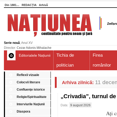
Din 1881…
REDACȚIA
Arhivă
Serie nouă
, Anul XV
Director:
Cezar Adonis Mihalache
Tichia de
Firea
Editorialele Națiunii
politician
românilor
Reflexii vizuale
11 dece
Arhiva zilnică:
Colocvii literare
Confluenţe istorice
„Crivadia”, turnul 
Religie/Spiritualitate
Interviurile Naţiunii
Data:
9 august 2026
Diaspora
Aţi c