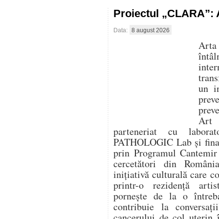
Proiectul „CLARA”: A
Data:
8 august 2026
Arta
întâ
inte
trans
un i
prev
prev
Art
parteneriat cu labora
PATHOLOGIC Lab și finanț
prin Programul Cantemir 
cercetători din Români
inițiativă culturală care 
printr-o rezidență artis
pornește de la o între
contribuie la conversaț
cancerului de col uterin 