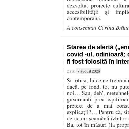
dezvoltat proiecte cultur
accesibilității și impl
contemporană.
A consemnat Corina Brân
Starea de alertă („e
covid -ul, odinioară;
fi fost folosită în in
Data:
7 august 2026
Și totuși, la ce ne trebuia
dacă, pe fond, tot nu pu
noi… Sau, deh’, metehnele
guvernanți prea ispitito
pretext de a mai cons
explicații?… Pentru că, sit
de acum seamănă izbitor 
Ba, tot în măsuri (la propr