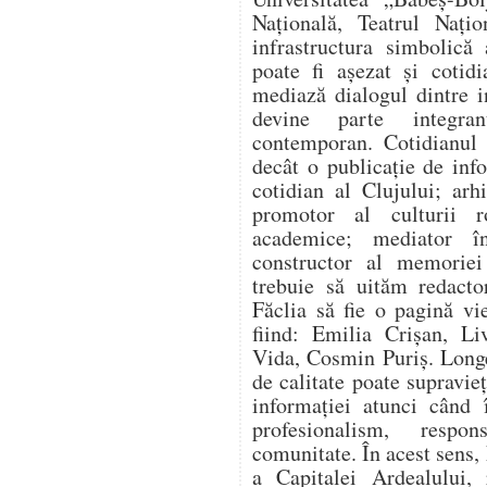
Națională, Teatrul Nați
infrastructura simbolică
poate fi așezat și cotidi
mediază dialogul dintre ins
devine parte integran
contemporan. Cotidianul 
decât o publicație de info
cotidian al Clujului; arh
promotor al culturii r
academice; mediator în
constructor al memoriei
trebuie să uităm redacto
Făclia să fie o pagină vi
fiind: Emilia Crișan, Li
Vida, Cosmin Puriș. Long
de calitate poate supravie
informației atunci când 
profesionalism, respo
comunitate. În acest sens,
a Capitalei Ardealului, 