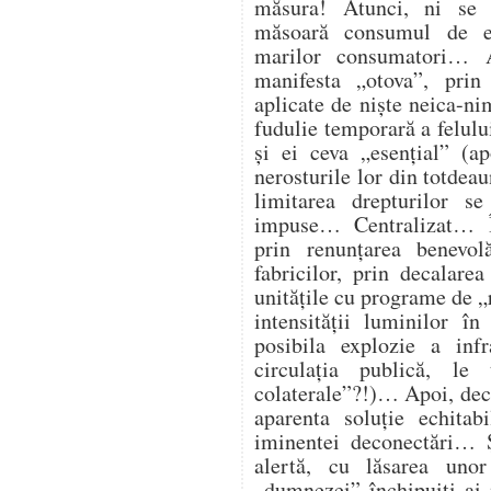
măsura! Atunci, ni se
măsoară consumul de en
marilor consumatori… At
manifesta „otova”, prin 
aplicate de niște neica-ni
fudulie temporară a felulu
și ei ceva „esențial” (ap
nerosturile lor din totdea
limitarea drepturilor s
impuse… Centralizat… Î
prin renunțarea benevol
fabricilor, prin decalare
unitățile cu programe de „
intensității luminilor î
posibila explozie a infra
circulația publică, l
colaterale”?!)… Apoi, deco
aparenta soluție echitab
iminentei deconectări… Ș
alertă, cu lăsarea unor
„dumnezei” închipuiți ai