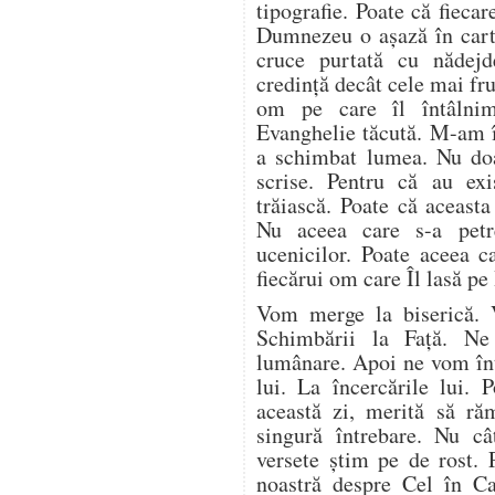
tipografie. Poate că fieca
Dumnezeu o așază în carte
cruce purtată cu nădej
credință decât cele mai fr
om pe care îl întâlnim 
Evanghelie tăcută. M-am î
a schimbat lumea. Nu doa
scrise. Pentru că au ex
trăiască. Poate că aceasta
Nu aceea care s-a petr
ucenicilor. Poate aceea c
fiecărui om care Îl lasă pe
Vom merge la biserică. 
Schimbării la Față. N
lumânare. Apoi ne vom înto
lui. La încercările lui. 
această zi, merită să ră
singură întrebare. Nu câ
versete știm pe de rost. 
noastră despre Cel în C