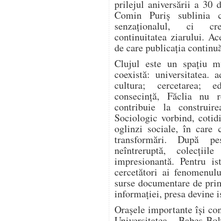
prilejul aniversării a 30 
Comin Puriș sublinia 
senzaționalul, ci cre
continuitatea ziarului. Ac
de care publicația continuă
Clujul este un spațiu mu
coexistă: universitatea. 
cultura; cercetarea; e
consecință, Făclia nu r
contribuie la construir
Sociologic vorbind, coti
oglinzi sociale, în care 
transformări. După pe
neîntreruptă, colecțiil
impresionantă. Pentru is
cercetători ai fenomenulu
surse documentare de prim
informației, presa devine i
Orașele importante își cons
Universitatea „Babeș-B