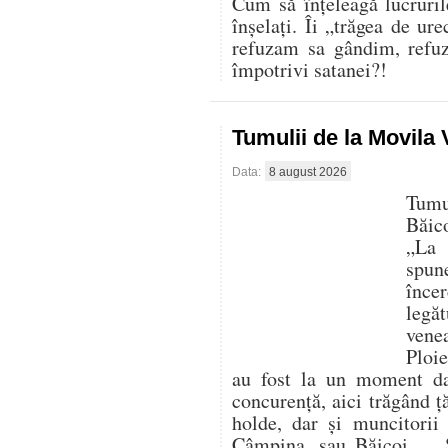
Cum să înțeleagă lucruril
înșelați. Îi „trăgea de ur
refuzam sa gândim, refu
împotrivi satanei?!
Tumulii de la Movila
Data:
8 august 2026
Tumu
Băic
„La 
spun
înc
legă
vene
Ploie
au fost la un moment da
concurență, aici trăgând ț
holde, dar și muncitorii
Câmpina, sau Băicoi… „