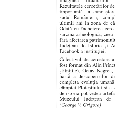
imaginea ritualurilor 
Rezultatele cercetărilor de
importantă la cunoaștere
sudul României și comple
ultimii ani în zona de câ
Odată cu încheierea cercet
sarcina arheologică, ceea 
fără afectarea patrimoniu
Județean de Istorie și A
Facebook a instituției.
Colectivul de cercetare 
fost format din Alin Frînc
științific), Octav Negre
hartă a descoperirilor d
completa evoluția uman
câmpiei Ploieștiului și a 
de istoria pot vedea artef
Muzeului Județean de I
(George V. Grigore)