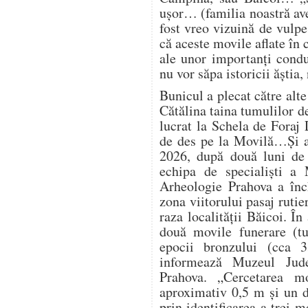
ușor… (familia noastră av
fost vreo vizuină de vulp
că aceste movile aflate în
ale unor importanți condu
nu vor săpa istoricii ăștia
Bunicul a plecat către alte
Cătălina taina tumulilor d
lucrat la Schela de Foraj 
de des pe la Movilă…Și a
2026, după două luni de 
echipa de specialiști a 
Arheologie Prahova a înch
zona viitorului pasaj ruti
raza localității Băicoi. În
două movile funerare (t
epocii bronzului (cca 
informează Muzeul Jude
Prahova. „Cercetarea m
aproximativ 0,5 m și un d
prin identificarea a trei 