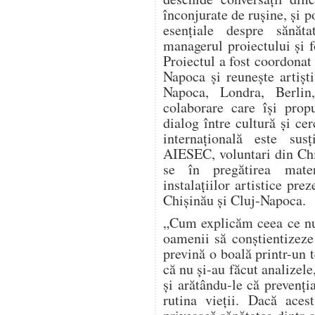
înconjurate de rușine, și 
esențiale despre sănăta
managerul proiectului și 
Proiectul a fost coordonat
Napoca și reunește artiști
Napoca, Londra, Berlin,
colaborare care își pro
dialog între cultură și c
internațională este sus
AIESEC, voluntari din Chi
se în pregătirea materi
instalațiilor artistice prez
Chișinău și Cluj-Napoca.
„Cum explicăm ceea ce nu
oamenii să conștientizeze
prevină o boală printr-un 
că nu și-au făcut analizele
și arătându-le că prevenți
rutina vieții. Dacă aces