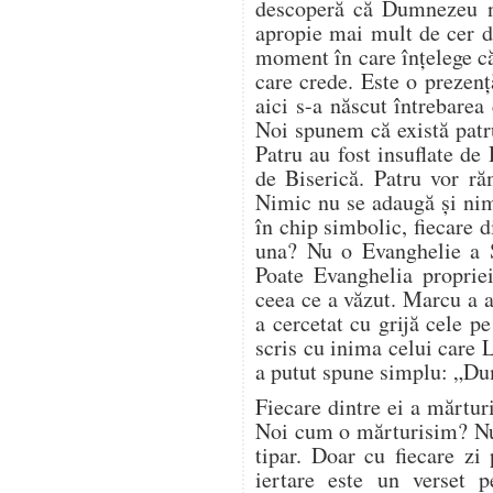
descoperă că Dumnezeu nu
apropie mai mult de cer de
moment în care înțelege c
care crede. Este o prezenț
aici s-a născut întrebarea
Noi spunem că există patr
Patru au fost insuflate de
de Biserică. Patru vor ră
Nimic nu se adaugă și nim
în chip simbolic, fiecare d
una? Nu o Evanghelie a Sc
Poate Evanghelia propriei
ceea ce a văzut. Marcu a a
a cercetat cu grijă cele pe
scris cu inima celui care 
a putut spune simplu: „Du
Fiecare dintre ei a mărturi
Noi cum o mărturisim? Nu
tipar. Doar cu fiecare zi
iertare este un verset p