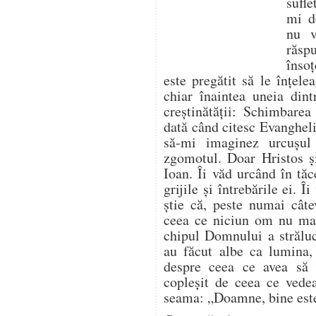
sufle
mi d
nu v
răsp
însoț
este pregătit să le înțele
chiar înaintea uneia dint
creștinătății: Schimbare
dată când citesc Evangheli
să-mi imaginez urcușu
zgomotul. Doar Hristos și
Ioan. Îi văd urcând în tă
grijile și întrebările ei. 
știe că, peste numai câte
ceea ce niciun om nu mai
chipul Domnului a străluc
au făcut albe ca lumina,
despre ceea ce avea să î
copleșit de ceea ce vedea
seama: „Doamne, bine est