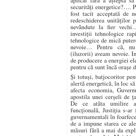
aplicat fără a aștepta să
securități energetice?…. Pe
fost tacit acceptată de 
redeschiderea unităților
nevândute la fier vech
investiții tehnologice ra
tehnologice de mică putere
nevoie… Pentru că, nu
(iluzorii) aveam nevoie. I
de producere a energiei ele
pentru că sunt încă orașe
Și totuși, batjocoritor pen
alertă energetică, în loc să
afecta economia, Guvern
apostila unei cerșeli de
De ce atâta umilire a 
funcțională, Justiția s-ar 
guvernamentali în foarfecel
de a impune starea ce ale
măsuri fără a mai da expl