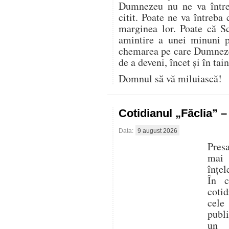
Dumnezeu nu ne va între
citit. Poate ne va întreba 
marginea lor. Poate că S
amintire a unei minuni p
chemarea pe care Dumnezeu
de a deveni, încet și în tai
Domnul să vă miluiască!
Cotidianul „Făclia” 
Data:
9 august 2026
Presa
mai
înțel
În c
cotid
cele
publ
un 