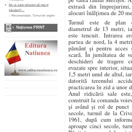
extrasă din împrejurimi,
De ce oare refuzam să mai și
gândim?!…
alocuri înălţimea de 20 me
::
Recomandate
,
Turnul de veghe
Turnul este de plan c
diametrul de 13 metri, ia
Naţiunea PRINT
este tencuit. Intrarea er
partea de nord, la 4 metr
pământ şi pentru acces 
scară. În jumătatea de ve
deschideri de tragere c
evazate spre interior, situ
1,5 metri unul de altul, iar
datorită terenului acci
practicarea în zid a unor 
Anul ridicării sale este
construit la comanda voie
şi având şi rol de punct
secole, turnul de la Criv
1961, după cum informe
aproape cinci secole, tur