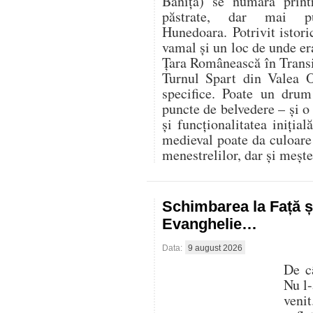
Băniţa) se numără prin
păstrate, dar mai pu
Hunedoara. Potrivit istoric
vamal şi un loc de unde er
Ţara Românească în Transi
Turnul Spart din Valea O
specifice. Poate un dru
puncte de belvedere – și o
și funcționalitatea inițială
medieval poate da culoare 
menestrelilor, dar și mește
Schimbarea la Față ș
Evanghelie…
Data:
9 august 2026
De c
Nu l-
veni