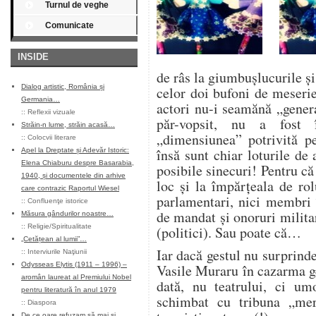
Turnul de veghe
Comunicate
INSIDE
de râs la giumbușlucurile și
Dialog artistic, România și
celor doi bufoni de meserie
Germania…
actori nu-i seamănă „gener
::
Reflexii vizuale
păr-vopsit, nu a fost 
Străin-n lume, străin acasă…
„dimensiunea” potrivită pe
::
Colocvii literare
însă sunt chiar loturile de
Apel la Dreptate și Adevăr Istoric:
Elena Chiaburu despre Basarabia,
posibile sinecuri! Pentru că 
1940, și documentele din arhive
loc și la împărțeala de rol
care contrazic Raportul Wiesel
parlamentari, nici membri 
::
Confluenţe istorice
de mandat și onoruri milit
Măsura gândurilor noastre…
::
Religie/Spiritualitate
(politici). Sau poate că…
„Cetățean al lumii”…
Iar dacă gestul nu surprinde
::
Interviurile Naţiunii
Odysseas Elytis (1911 – 1996) –
Vasile Muraru în cazarma g
aromân laureat al Premiului Nobel
dată, nu teatrului, ci um
pentru literatură în anul 1979
schimbat cu tribuna „mer
::
Diaspora
De ce oare refuzam să mai și