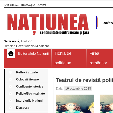
Din 1881…
REDACȚIA
Arhivă
Serie nouă
, Anul XV
Director:
Cezar Adonis Mihalache
Tichia de
Firea
Editorialele Națiunii
politician
românilor
Reflexii vizuale
Teatrul de revistă pol
Colocvii literare
Confluenţe istorice
Data:
16 octombrie 2015
Religie/Spiritualitate
Interviurile Naţiunii
Diaspora