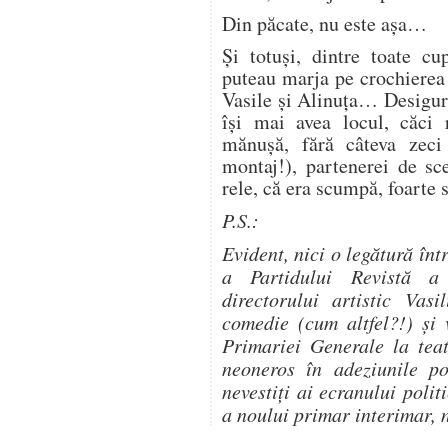
Din păcate, nu este așa…
Și totuși, dintre toate cup
puteau marja pe crochierea
Vasile și Alinuța… Desigur,
își mai avea locul, căci 
mănușă, fără câteva zeci
montaj!), partenerei de sc
rele, că era scumpă, foarte
P.S.:
Evident, nici o legătură în
a Partidului Revistă a
directorului artistic Vas
comedie (cum altfel?!) și 
Primariei Generale la teat
neoneros în adeziunile po
nevestiți ai ecranului poli
a noului primar interimar, 