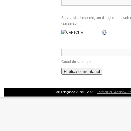
Salvează-mi numele, emailul și site-ul web î
comentez.
Codul de securitate
*
Ziarul Naţiunea ® 2011-2026 •
Termeni şi Condiţii/GD