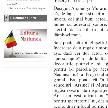
traseiști cu trese (!).
gândim?!…
Desigur, Arșinel și Muraru 
::
Recomandate
,
Turnul de veghe
că, de fapt, sunt (și) cei ma
invers, cei mai buni actori
Naţiunea PRINT
nume cu adevărat sonore, 
sfertul de secol trecut a
dâmbovițeană.
Sau poate că tot ghișeftul
încercare de a regăsi umoru
așa, dacă cei doi actori
„personajele” lor de la Teat
decorurile potrivite, și f
pentru a-i parodia pe aceș
Necineastică a Progresului
genial. Ba, poate că în 
scheciuri, Arsinel și Mura
regăsi izvorul de inspirați
Ar fi un gest altruit, nu?
pentru spectatorul lui, dar n
acolo, din mijlocul politici