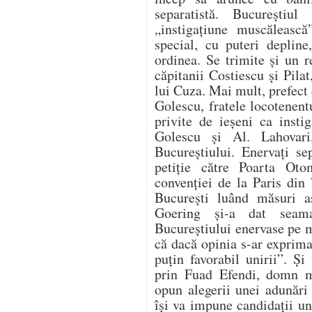
separatistă. Bucureştiu
„instigaţiune muscăleasc
special, cu puteri depline
ordinea. Se trimite şi un 
căpitanii Costiescu şi Pila
lui Cuza. Mai mult, prefect
Golescu, fratele locotenen
privite de ieşeni ca insti
Golescu şi Al. Lahovar
Bucureştiului. Enervaţi se
petiţie către Poarta Oto
convenţiei de la Paris din
Bucureşti luând măsuri a
Goering şi-a dat seama
Bucureştiului enervase pe m
că dacă opinia s-ar exprima
puţin favorabil unirii”. Ş
prin Fuad Efendi, domn mo
opun alegerii unei adunări
îşi va impune candidaţii uni