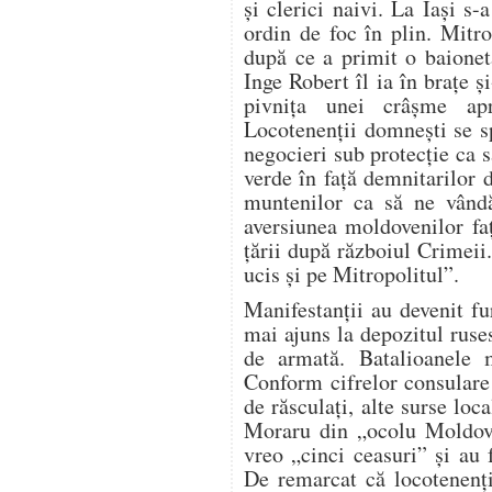
şi clerici naivi. La Iaşi s-
ordin de foc în plin. Mitro
după ce a primit o baionet
Inge Robert îl ia în braţe 
pivniţa unei crâşme ap
Locotenenţii domneşti se s
negocieri sub protecţie ca 
verde în faţă demnitarilor
muntenilor ca să ne vândă
aversiunea moldovenilor fa
ţării după războiul Crimeii.
ucis şi pe Mitropolitul”.
Manifestanţii au devenit fu
mai ajuns la depozitul ruse
de armată. Batalioanele 
Conform cifrelor consulare
de răsculaţi, alte surse loc
Moraru din „ocolu Moldove
vreo „cinci ceasuri” şi au
De remarcat că locotenenţi