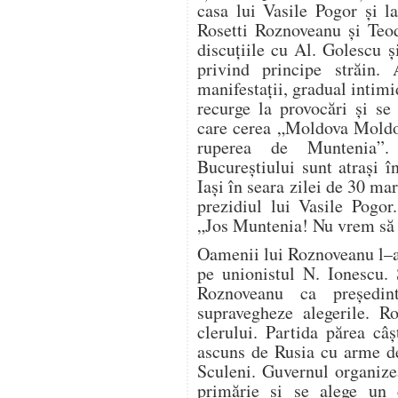
casa lui Vasile Pogor şi la
Rosetti Roznoveanu şi Teo
discuţiile cu Al. Golescu ş
privind principe străin. A
manifestaţii, gradual intim
recurge la provocări şi se
care cerea „Moldova Moldov
ruperea de Muntenia”. 
Bucureştiului sunt atraşi î
Iaşi în seara zilei de 30 mar
prezidiul lui Vasile Pogor.
„Jos Muntenia! Nu vrem să f
Oamenii lui Roznoveanu l–au
pe unionistul N. Ionescu. 
Roznoveanu ca preşedint
supravegheze alegerile. R
clerului. Partida părea câş
ascuns de Rusia cu arme de
Sculeni. Guvernul organize
primărie şi se alege un 