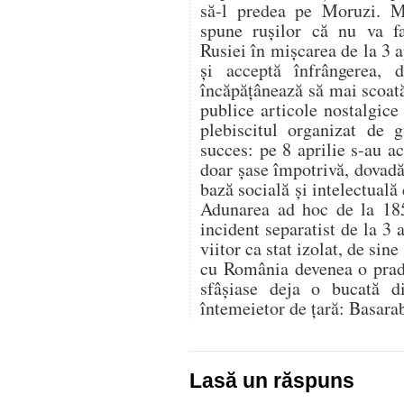
să-l predea pe Moruzi. M
spune ruşilor că nu va fa
Rusiei în mişcarea de la 3 ap
şi acceptă înfrângerea,
încăpăţânează să mai scoată
publice articole nostalgic
plebiscitul organizat de 
succes: pe 8 aprilie s-au a
doar șase împotrivă, dovadă
bază socială şi intelectuală
Adunarea ad hoc de la 1858
incident separatist de la 3
viitor ca stat izolat, de si
cu România devenea o pradă
sfâşiase deja o bucată di
întemeietor de ţară: Basarab
Lasă un răspuns