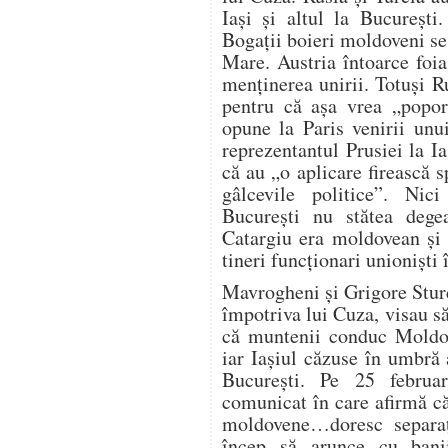
Iaşi şi altul la Bucureşti
Bogaţii boieri moldoveni se 
Mare. Austria întoarce foi
menţinerea unirii. Totuşi R
pentru că aşa vrea „popor
opune la Paris venirii unui
reprezentantul Prusiei la I
că au „o aplicare firească s
gâlcevile politice”. Ni
Bucureşti nu stătea dege
Catargiu era moldovean şi 
tineri funcţionari unionişti 
Mavrogheni şi Grigore Stur
împotriva lui Cuza, visau s
că muntenii conduc Moldova
iar Iaşiul căzuse în umbră
Bucureşti. Pe 25 februa
comunicat în care afirmă că
moldovene…doresc separaţi
încep să arunce cu banii