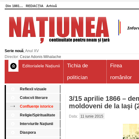
Din 1881…
REDACȚIA
Arhivă
Serie nouă
, Anul XV
Director:
Cezar Adonis Mihalache
Tichia de
Firea
Editorialele Națiunii
politician
românilor
Reflexii vizuale
3/15 aprilie 1866 – de
Colocvii literare
moldoveni de la Iaşi (
Confluenţe istorice
Religie/Spiritualitate
Data:
11 iunie 2015
Interviurile Naţiunii
Diaspora