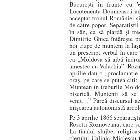
Bucureşti în frunte cu V
Locotenenţa Domnească an
acceptat tronul României şi
de către popor. Separatişt
în sân, ca să piardă şi tr
Dimitrie Ghica întăreşte p
noi trupe de munteni la Iaş
un prescript verbal în care
ca „Moldova să aibă îndrum
amestec cu Valachia”. Rozno
aprilie dau o „proclamaţie 
oraş, pe care se putea citi
Muntean în treburile Moldo
biserică. Muntenii să se
venit…” Parcă discursul ace
mişcarea autonomistă ardele
Pe 3 aprilie 1866 separatişti
Rosetti Roznoveanu, care se
La finalul slujbei religio
clerului Calinic Miclescu 