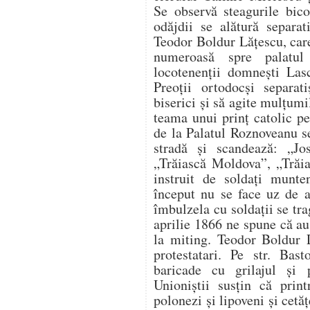
Se observă steagurile bicol
odăjdii se alătură separat
Teodor Boldur Lăţescu, car
numeroasă spre palatul
locotenenţii domneşti Las
Preoţii ortodocşi separat
biserici şi să agite mulţumi
teama unui prinţ catolic p
de la Palatul Roznoveanu s
stradă şi scandează: „Jos
„Trăiască Moldova”, „Trăia
instruit de soldaţi munten
început nu se face uz de a
îmbulzela cu soldaţii se tra
aprilie 1866 ne spune că au
la miting. Teodor Boldur 
protestatari. Pe str. Bast
baricade cu grilajul şi p
Unioniştii susţin că print
polonezi şi lipoveni şi cetăţ