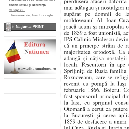
pierduseră afaceri datorită
omenia satului și indiferența
mai adăugau şi nostalgici m
metropolei…
supărat pe domnii de la
::
Recomandate
,
Turnul de veghe
moldoveanul Al. Ioan Cuza
joacă acum şi mitropolia o
Naţiunea PRINT
de 1859 a fost unionistă, ac
IPS Calinic Miclescu devin 
că un principe străin de re
majoritatea ortodoxă. Ca d
adaugă şi câţiva nostalgii
locali. Pescuitorii în ape
Sprijiniţi de Rusia familia
Roznoveanu, care se refugi
revenit cu pompă la Iaşi 
februarie 1866. Boierul Co
fost sponsorul principal di
la Iaşi, cu sprijinul consu
Otomană a cerut ca putere 
la Bucureşti şi cerea apli
1859 de desfacere a unirii
lui Cuza. Rusia şi Turcia a