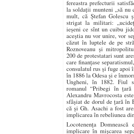
fereastra prefecturii satisf
la soldaţii munteni „să nu
mult, că Ştefan Golescu ş
strigat la militari: „ucid
ieşeni ce sînt un cuibu jido
aceştia nu vor unire, vor s
căzut în luptele de pe stră
Roznoveanu şi mitropolit
200 de protestatari sunt are
care finanţase separatismu
consulatul rus şi fuge apoi
în 1886 la Odesa şi e înmorm
Ungheni, în 1882. Fiul 
romanul “Pribegi în ţară 
Alexandru Mavrocosta este 
sfâşiat de dorul de ţară în
că şi Gh. Asachi a fost are
implicarea în rebeliunea din
Locotenenţa Domnească e
implicare în mişcarea sepa