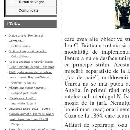
Turnul de veghe
Comunicate
INSIDE
Dialog artistic, România și
care avea alte obiective s
Germania…
Ion C. Brătianu trebuia să 
::
Reflexii vizuale
modalităţi de implementar
Străin-n lume, străin acasă…
Pentru a nu se desface unir
::
Colocvii literare
Apel la Dreptate și Adevăr Istoric:
ca principe străin. Acesta
Elena Chiaburu despre Basarabia,
mişcării separatiste de la I
1940, și documentele din arhive
„foc de paie”, moldovenii
care contrazic Raportul Wiesel
Unirea nu se mai putea d
::
Confluenţe istorice
Anglia. În primul rând miş
Măsura gândurilor noastre…
::
Religie/Spiritualitate
intelectual: ideologul N. Is
„Cetățean al lumii”…
moşia de la ţară. Nemulţu
::
Interviurile Naţiunii
boieri mari reacţionari nem
Odysseas Elytis (1911 – 1996) –
Cuza de la 1864, care acum
aromân laureat al Premiului Nobel
pentru literatură în anul 1979
Alături de separatişi s-au
::
Diaspora
Singurătatea de pe caldarâm: între