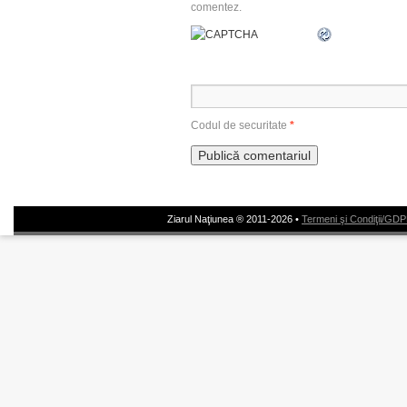
comentez.
Codul de securitate
*
Ziarul Naţiunea ® 2011-2026 •
Termeni şi Condiţii/GD