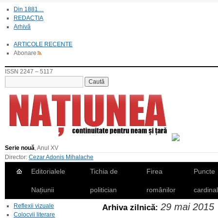
Din 1881…
REDACȚIA
Arhivă
ARTICOLE RECENTE
Abonare
ISSN 2247 – 5117
Serie nouă
, Anul XV
Director:
Cezar Adonis Mihalache
Editorialele
Tichia de
Firea
Puncte
Națiunii
politician
românilor
cardina
29 mai 2015
Reflexii vizuale
Arhiva zilnică:
Colocvii literare