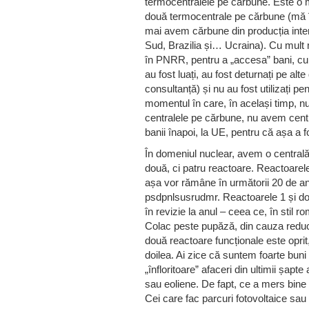
termocentralele pe cărbune. Este o m
două termocentrale pe cărbune (mă î
mai avem cărbune din producția intern
Sud, Brazilia și… Ucraina). Cu mult 
în PNRR, pentru a „accesa” bani, cu 
au fost luați, au fost deturnați pe alte
consultanță) și nu au fost utilizați 
momentul în care, în același timp, n
centralele pe cărbune, nu avem centr
banii înapoi, la UE, pentru că așa 
În domeniul nuclear, avem o centrală 
două, ci patru reactoare. Reactoarele
așa vor rămâne în următorii 20 de ani 
psdpnlsusrudmr. Reactoarele 1 și do
în revizie la anul – ceea ce, în stil r
Colac peste pupăză, din cauza reducer
două reactoare funcționale este oprit,
doilea. Ai zice că suntem foarte buni 
„înfloritoare” afaceri din ultimii șapte
sau eoliene. De fapt, ce a mers bine a
Cei care fac parcuri fotovoltaice sau e