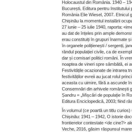
Holocaustul din România. 1940 – 19
București, Editura pentru Institutului
România Elie Wiesel, 2007. Etnicul g
Chișinău la momentul instalării ocupa
27 iunie – 25 iulie 1940, raporta: «i
au dat de înțeles prin ample demonstra
erau constituiți în grupuri înarmate
în organele polițienești / sergenți, ja
rândul populației civile, ca de exemplu
dar și comisari politici români. În vre
noaptea de vineri spre sâmbătă, ei au 
Festivitățile ocazionate de intrarea tru
festivităților evreii au jucat rolul prin
aceasta cu uimire, fără a ascunde îns
Consemnări din arhivele românești gă
Șandru = „Mișcări de populație în R
Editura Enciclopedică, 2003; fiind ră
În volumul (ce poartă un titlu curios)
Chișinău: 1941 – 1942, O istorie doc
frontierelor contestate <de cine?> a
Veche, 2016, găsim răspunsul mareș