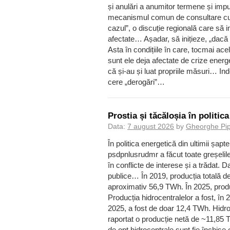
și anulări a anumitor termene și imp
mecanismul comun de consultare cu al
cazul”, o discuție regională care să
afectate… Așadar, să inițieze, „dacă e
Asta în condițiile în care, tocmai ace
sunt ele deja afectate de crize energ
că și-au și luat propriile măsuri… In
cere „derogări”…
Prostia și tăcăloșia în politi
Data:
7 august 2026
by
Gheorghe Pi
În politica energetică din ultimii șapte
psdpnlusrudmr a făcut toate greșelile 
în conflicte de interese și a trădat. 
publice… În 2019, producția totală d
aproximativ 56,9 TWh. În 2025, produ
Producția hidrocentralelor a fost, în
2025, a fost de doar 12,4 TWh. Hidroe
raportat o producție netă de ~11,85 
de opt hidrocentrale sunt fie închise 