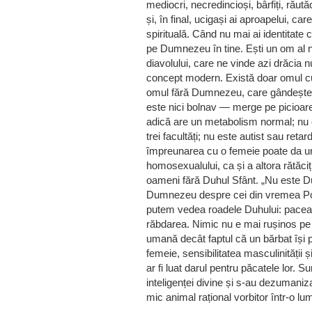
mediocri, necredincioși, bârfiți, răut
și, în final, ucigași ai aproapelui, car
spirituală. Când nu mai ai identitate
pe Dumnezeu în tine. Ești un om al n
diavolului, care ne vinde azi drăcia
concept modern. Există doar omul c
omul fără Dumnezeu, care gândește
este nici bolnav — merge pe picioa
adică are un metabolism normal; nu e
trei facultăți; nu este autist sau ret
împreunarea cu o femeie poate da ur
homosexualului, ca și a altora rătăciț
oameni fără Duhul Sfânt. „Nu este D
Dumnezeu despre cei din vremea Poto
putem vedea roadele Duhului: pacea,
răbdarea. Nimic nu e mai rușinos pe p
umană decât faptul că un bărbat își p
femeie, sensibilitatea masculinității
ar fi luat darul pentru păcatele lor. S
inteligenței divine și s-au dezumaniz
mic animal rațional vorbitor într-o lu