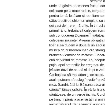
semințe d
unde să găsim asemenea fructe, dar, 
colindam pe la toate rudele, cerșeam
pentru iarnă, le tăiam și recoltam s
câteva cutii de chibrituri umplute c
doi saci de mere mărunte. În timpul 
primul rând, trebuia să culegem ro
sub conducerea Doamnei Învățătoare
culegeam mușețel. Aveam obligația s
liber și să ducem a doua zi un săcui
muncă de primăvară însă era strânge
hrănirea viermilor de mătase. Fiecar
ouă de viermi de mătase. La început
puțin, apoi pretențiile lor creșteau de
jefuiam duzii de acasă și de prin vec
Colibași ca să mai adun și de acolo. 
acolo puteam să culeg în voie frunză,
mea. Sandrică al lui Băleanu avea 
căruia îi tăiase crăcile. În vârful tru
sănătoase, de un verde închis. Cu ch
pe trunchi până la acei lăstari și am
văzut bătrânul, dar a venit și a în