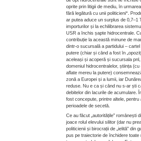
oprite prin litigii de mediu, în urmar
fără legătură cu unii politicieni*. Pro
ar putea aduce un surplus de 0,7–1 T
importurilor și la echilibrarea siste
USR a închis șapte hidrocentrale. C
contribuție la această minune de m
dintr-o sucursală a partidului – cart
putere (chiar și când a fost în „opozi
aceleași și acoperă și sucursala pnl
domeniul hidrocentralelor, știința (cu
aflate mereu la putere) consemnează
zonă a Europei și a lumii, iar Dunăre
reduse. Nu e ca și când nu s-ar ști c
debitelor din lacurile de acumulare. 
fost concepute, printre altele, pentr
perioadele de secetă.
Ce au făcut „autoritățile” românești
joace rolul elevului silitor (dar nu pr
politicienii și birocrații de „ielită” 
pus pe traiectorie de închidere toate