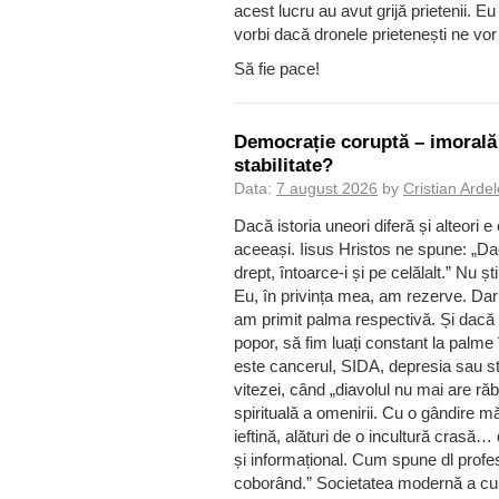
acest lucru au avut grijă prietenii. 
vorbi dacă dronele prietenești ne vor 
Să fie pace!
Democrație coruptă – imorală
stabilitate?
Data:
7 august 2026
by
Cristian Arde
Dacă istoria uneori diferă și alteori 
aceeași. Iisus Hristos ne spune: „Da
drept, întoarce-i și pe celălalt.” Nu 
Eu, în privința mea, am rezerve. Dar 
am primit palma respectivă. Și dacă
popor, să fim luați constant la palme 
este cancerul, SIDA, depresia sau st
vitezei, când „diavolul nu mai are răbd
spirituală a omenirii. Cu o gândire mă
ieftină, alături de o incultură crasă…
și informațional. Cum spune dl prof
coborând.” Societatea modernă a cul