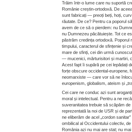
Trăim într-o lume care nu suportă cr
Românie creștin-ortodoxă. De aceea, 
sunt fabricați — preoți beți, hoți, curv
răutate. De ce? Pentru ca poporul s
avem de ce să o pierdem: nu Dumn
nu Dumnezeu păcătuiește. Tot ce este
păstrăm credința ortodoxă. Poporul r
timpului, caracterul de sfințenie și 
mare de sfinți, cei din urmă cunoscuți
— mucenici, mărturisitori și martiri,
Acest fapt îi supără pe cei lepădați
forțe obscure occidental-europene, fo
neomarxiste — care vor să ne înlocuias
europenism, globalism, ateism și „tr
Cei care ne conduc azi sunt aroganți,
moral și intelectual. Pentru a ne recâ
suveranitatea trebuie să scăpăm de 
reprezentată la noi de USR și de part
ne eliberăm de acel „cordon sanitar” 
ombilical al Occidentului colectiv, de
România azi nu mai are stat; nu mai