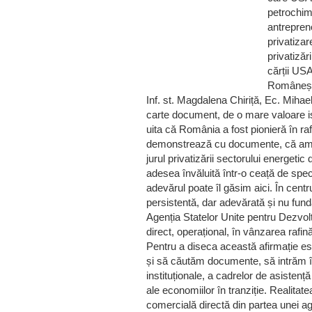
petrochim
antrepreno
privatiza
privatiză
cărții US
Românești:
Inf. st. Magdalena Chiriță, Ec. Mihae
carte document, de o mare valoare ist
uita că România a fost pionieră în raf
demonstrează cu documente, că am fo
jurul privatizării sectorului energet
adesea învăluită într-o ceață de specu
adevărul poate îl găsim aici. În centr
persistentă, dar adevărată și nu fun
Agenția Statelor Unite pentru Dezvolt
direct, operațional, în vânzarea rafină
Pentru a diseca această afirmație es
și să căutăm documente, să intrăm î
instituționale, a cadrelor de asiste
ale economiilor în tranziție. Realita
comercială directă din partea unei ag