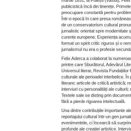
martie 1891, la Puiești (Vaslui), Feli
publicistică încă din tinerețe. Prime
preocupare constantă pentru problemele
Într-o epocă în care presa româneasc
de un conservatorism cultural pronun
jurnalistic orientat spre modernitate 
curente europene. Experiența acumulată
format un spirit critic riguros și o re
jurnalismul nu era o profesie secunda
Felix Aderca a colaborat la numeroase
printre care Sburătorul, Adevărul Lit
Universul literar, Revista Fundațiilor 
culturale ale perioadei interbelice. În
literare; articole de critică artistică; 
interviuri cu personalități ale culturii
Textele sale se disting prin documenta
fără a pierde rigoarea intelectuală.
Una dintre contribuțiile importante a
reportajului cultural într-un gen jurn
evenimentele, ci încearcă să surprin
profunde ale creației artistice. Intervi