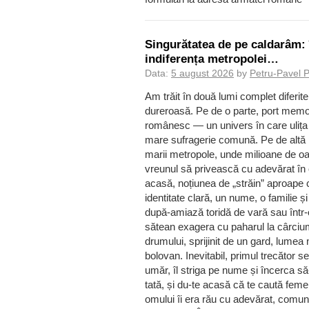
Singurătatea de pe caldarâm: 
indiferența metropolei…
Data:
5 august 2026
by
Petru-Pavel 
Am trăit în două lumi complet diferite 
dureroasă. Pe de o parte, port memori
românesc — un univers în care ulița 
mare sufragerie comună. Pe de altă pa
marii metropole, unde milioane de oa
vreunul să privească cu adevărat în oc
acasă, noțiunea de „străin” aproape 
identitate clară, un nume, o familie și
după-amiază toridă de vară sau înt
sătean exagera cu paharul la cârciu
drumului, sprijinit de un gard, lumea
bolovan. Inevitabil, primul trecător s
umăr, îl striga pe nume și încerca să-
tată, și du-te acasă că te caută fem
omului îi era rău cu adevărat, comun