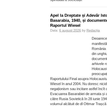
Apel la Dreptate și Adevăr Is
Basarabia, 1940, și documente
Raportul Wiesel
Data:
6 august 2026
by
Redacția
Deoarece 
manifestăr
România ș
din unghiu
documente
arhivele 
Holocaustu
preocupați
Raportulului Final asupra Holocaustu
Wiesel în anul 2004. Nu doresc nic
negaționism sau incitare astfel încît
Evacuarea Basarabiei de armata și a
către Rusia Sovietică în 28 iunie 1
volumul alcătuit de dl Ottmar Trașcă 