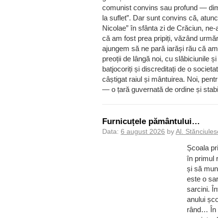
comunist convins sau profund — dimpo
la suflet”. Dar sunt convins că, atu
Nicolae” în sfânta zi de Crăciun, ne-
că am fost prea pripiți, văzând urmăr
ajungem să ne pară iarăși rău că am d
preoții de lângă noi, cu slăbiciunile și 
batjocoriți și discreditați de o societa
câștigat raiul și mântuirea. Noi, pen
— o țară guvernată de ordine și stabil
Furnicuțele pământului…
Data:
6 august 2026
by
Al. Stănciule
Școala pri
în primul 
și să mun
este o sa
sarcini. 
anului șco
rând… În 