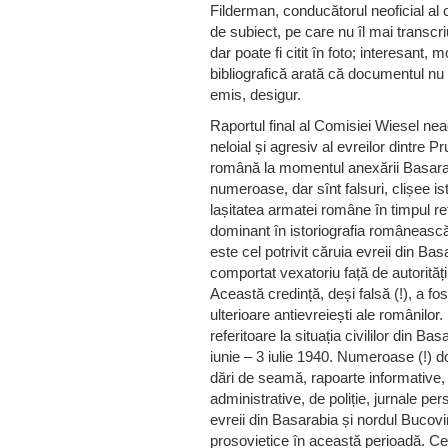
Filderman, conducătorul neoficial al 
de subiect, pe care nu îl mai transcr
dar poate fi citit în foto; interesant
bibliografică arată că documentul nu 
emis, desigur.
Raportul final al Comisiei Wiesel ne
neloial și agresiv al evreilor dintre Pr
română la momentul anexării Basarabi
numeroase, dar sînt falsuri, clișee is
lașitatea armatei române în timpul re
dominant în istoriografia românească
este cel potrivit căruia evreii din Ba
comportat vexatoriu față de autorități
Această credință, deși falsă (!), a fost
ulterioare antievreiești ale românilor
referitoare la situația civililor din Ba
iunie – 3 iulie 1940. Numeroase (!) d
dări de seamă, rapoarte informative, 
administrative, de poliție, jurnale pe
evreii din Basarabia și nordul Bucovin
prosovietice în această perioadă. Cer