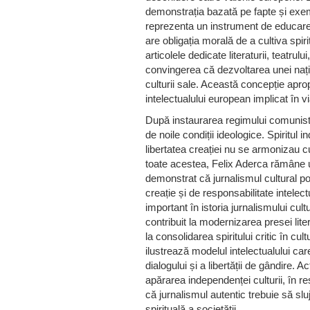
demonstrația bazată pe fapte și exe
reprezenta un instrument de educare a
are obligația morală de a cultiva spiri
articolele dedicate literaturii, teatrului
convingerea că dezvoltarea unei naț
culturii sale. Această concepție aprop
intelectualului european implicat în via
După instaurarea regimului comunist, a
de noile condiții ideologice. Spiritul
libertatea creației nu se armonizau c
toate acestea, Felix Aderca rămâne u
demonstrat că jurnalismul cultural p
creație și de responsabilitate intelec
important în istoria jurnalismului cult
contribuit la modernizarea presei lit
la consolidarea spiritului critic în cu
ilustrează modelul intelectualului car
dialogului și a libertății de gândire. A
apărarea independenței culturii, în r
că jurnalismul autentic trebuie să slu
spirituală a societății.