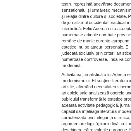
teatru reprezintă adevărate documente
senzaționalul și urmăresc mecanismele
și relația dintre cultură și societat
de jurnalismul occidental practicat î
interbelică. Felix Aderca nu a accept
numeroase articole combate provinciali
române de marile curente europene.
estetice, nu pe atacuri personale. El
judecată exclusiv prin criterii artist
numeroase controverse, însă i-a consol
moderniști.
Activitatea jurnalistică a lui Aderca
modernismului. El susține literatura
artistic, afirmând necesitatea sincron
articolele sale analizează operele uno
publicului transformările estetice p
această activitate pedagogică, jurnali
capabil să înțeleagă literatura modern
caracterizată prin: eleganță stilistică
argumentare logică; ironie fină; cultur
deschidere către valorile europene. E