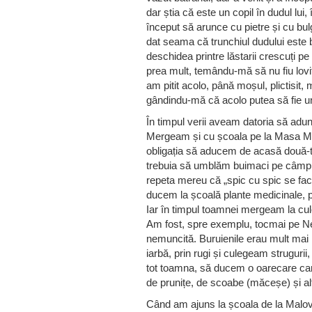
dar știa că este un copil în dudul lui,
început să arunce cu pietre și cu bu
dat seama că trunchiul dudului este
deschidea printre lăstarii crescuți p
prea mult, temându-mă să nu fiu lovit
am pitit acolo, până moșul, plictisit, m
gândindu-mă că acolo putea să fie 
În timpul verii aveam datoria să adun
Mergeam și cu școala pe la Masa M
obligația să aducem de acasă două-tr
trebuia să umblăm buimaci pe câmp, 
repeta mereu că „spic cu spic se face
ducem la școală plante medicinale, 
Iar în timpul toamnei mergeam la cule
Am fost, spre exemplu, tocmai pe Neg
nemuncită. Buruienile erau mult mai 
iarbă, prin rugi și culegeam struguri
tot toamna, să ducem o oarecare can
de prunițe, de scoabe (măceșe) și al
Când am ajuns la școala de la Malovă