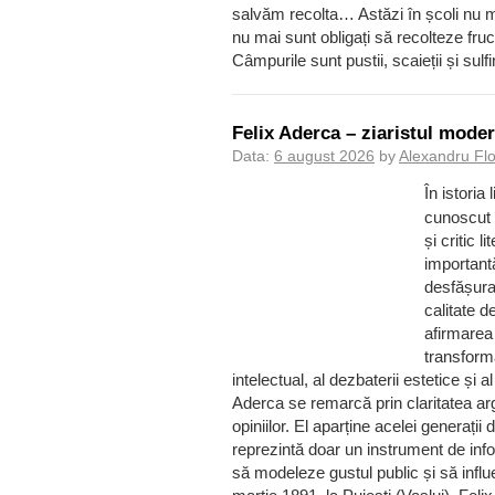
salvăm recolta… Astăzi în școli nu ma
nu mai sunt obligați să recolteze fruc
Câmpurile sunt pustii, scaieții și su
Felix Aderca – ziaristul moder
Data:
6 august 2026
by
Alexandru Fl
În istoria
cunoscut 
și critic l
importantă
desfășura
calitate d
afirmarea 
transformâ
intelectual, al dezbaterii estetice și al
Aderca se remarcă prin claritatea argu
opiniilor. El aparține acelei generații 
reprezintă doar un instrument de infor
să modeleze gustul public și să influ