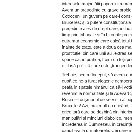
interesele majorității poporului româ
Avem un președinte cu grave problem
Cotroceni; un guvern pe care-l conside
Bruxelles; și o putere constituțional
președinte ales de drept care, în loc 
timp prin tribunale și în birourile p
cutremur economic care calcă totul în
înainte de toate, este a doua cea ma
prostituție, din care unii au „extras
spune că, în politică, trăim cu toții
o clasă politică care este „trangender 
Trebuie, pentru început, să avem cur
după ce ne-a furat alegerile democrati
ceafă în spatele nimănui ca să-l vo
revenim la normalitate și la Adevăr!
Rusia — dușmanul de serviciu al pop
Bruxelles! Azi, mai mult ca oricând, tr
orice țară care se dezbină din interi
manipulări și minciuni diabolice, men
încrederea în Dumnezeu, în credință, 
gândiți-vă la următoarele. Cei care 