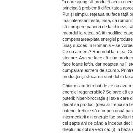
în care ajung să producă acolo energi
principală problemă dificultatea apro
Pur și simplu, rețeaua nu face față p
mai interesant este, însă, că românii
să cumpere panouri de la chinezi, să
racordul la rețea, să îți modifice cas
compensarea/plata energiei produse ș
uriaș succes în România – se vorbeș
Ce nu a mers? Racordul la rețea. Co
stocare. Așa se face că ziua produce
face foarte ieftin, dar noaptea nu îl 
cumpărăm extrem de scump. Printre a
producția și stocarea sunt dublu taxa
Chiar m-am întrebat de ce nu avem și 
energiei regenerabile? Se pare că es
puterii: hiper-birocrație și taxe ca
decât să produci (deși ar trebui să fi
baterie, trebuie să cumperi două pano
intermediarii din energie fac profituri
cei șapte ani de când a început decl
dreptul ridicol să vezi că: (i) în baza