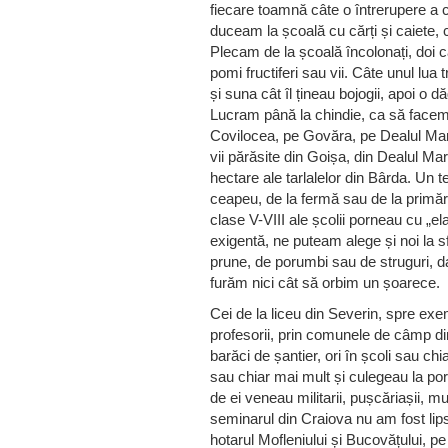
fiecare toamnă câte o întrerupere a c
duceam la școală cu cărți și caiete,
Plecam de la școală încolonați, doi c
pomi fructiferi sau vii. Câte unul lua
și suna cât îl țineau bojogii, apoi o d
Lucram până la chindie, ca să face
Covilocea, pe Govăra, pe Dealul Mar
vii părăsite din Goișa, din Dealul Ma
hectare ale tarlalelor din Bârda. Un 
ceapeu, de la fermă sau de la primări
clase V-VIII ale școlii porneau cu „e
exigentă, ne puteam alege și noi la sf
prune, de porumbi sau de struguri, d
furăm nici cât să orbim un șoarece.
Cei de la liceu din Severin, spre ex
profesorii, prin comunele de câmp din
barăci de șantier, ori în școli sau ch
sau chiar mai mult și culegeau la po
de ei veneau militarii, pușcăriașii, mu
seminarul din Craiova nu am fost li
hotarul Mofleniului și Bucovățului, 