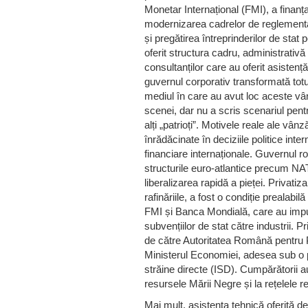
Monetar Internațional (FMI), a finan
modernizarea cadrelor de reglementar
și pregătirea întreprinderilor de stat
oferit structura cadru, administrativă
consultanților care au oferit asistenț
guvernul corporativ transformată totu
mediul în care au avut loc aceste vân
scenei, dar nu a scris scenariul pen
alți „patrioți”. Motivele reale ale vânză
înrădăcinate în deciziile politice inte
financiare internaționale. Guvernul 
structurile euro-atlantice precum N
liberalizarea rapidă a pieței. Privati
rafinăriile, a fost o condiție prealabi
FMI și Banca Mondială, care au impus
subvențiilor de stat către industrii. 
de către Autoritatea Română pentru P
Ministerul Economiei, adesea sub o pr
străine directe (ISD). Cumpărătorii au
resursele Mării Negre și la rețelele re
Mai mult, asistența tehnică oferită