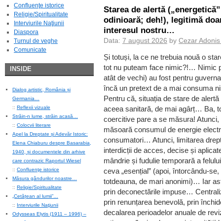
Confluenţe istorice
Starea de alertă („energetică”
Religie/Spiritualitate
odinioară; deh!), legitimă doar
Interviurile Naţiunii
interesul nostru…
Diaspora
Data:
7 august 2026
by
Cezar Adonis
Turnul de veghe
Comunicate
Și totuși, la ce ne trebuia nouă o sta
tot nu puteam face nimic?!… Nimic 
INSIDE
atât de vechi) au fost pentru guvernan
încă un pretext de a mai consuma niș
Dialog artistic, România și
Pentru că, situația de stare de aler
Germania…
::
Reflexii vizuale
aceea sanitară, de mai agârț… Ba, tot
Străin-n lume, străin acasă…
coercitive pare a se măsura! Atunci
::
Colocvii literare
măsoară consumul de energie electr
Apel la Dreptate și Adevăr Istoric:
consumatori… Atunci, limitarea dreptu
Elena Chiaburu despre Basarabia,
interdicții de acces, decise și aplicat
1940, și documentele din arhive
mândrie și fudulie temporară a felului
care contrazic Raportul Wiesel
::
Confluenţe istorice
ceva „esențial” (apoi, întorcându-se, i
Măsura gândurilor noastre…
totdeauna, de mari anonimi)… Iar ast
::
Religie/Spiritualitate
prin deconectările impuse… Centrali
„Cetățean al lumii”…
prin renunțarea benevolă, prin închide
::
Interviurile Naţiunii
decalarea perioadelor anuale de reviz
Odysseas Elytis (1911 – 1996) –