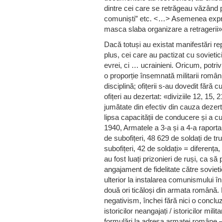
dintre cei care se retrăgeau văzând p
comuniști” etc. <…> Asemenea expre
masca slaba organizare a retragerii» 
Dacă totuși au existat manifestări re
plus, cei care au pactizat cu sovieti
evrei, ci … ucrainieni. Oricum, potriv
o proporție însemnată militarii români 
disciplină; ofițerii s-au dovedit fără cu
ofițeri au dezertat: «diviziile 12, 15,
jumătate din efectiv din cauza dezert
lipsa capacității de conducere și a cur
1940, Armatele a 3-a și a 4-a raportau
de subofițeri, 48 629 de soldați de tru
subofițeri, 42 de soldați» = diferența
au fost luați prizonieri de ruși, ca să
angajament de fidelitate către sovieti
ulterior la instalarea comunismului î
două ori ticăloși din armata română. 
negativism, închei fără nici o concl
istoricilor neangajați / istoricilor mili
formulări la adresa armatei române – 