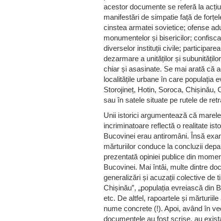
acestor documente se referă la acțiun
manifestări de simpatie față de forțele
cinstea armatei sovietice; ofense a
monumentelor și bisericilor; confisc
diverselor instituții civile; participare
dezarmare a unităților și subunitățilo
chiar și asasinate. Se mai arată că a
localitățile urbane în care populați
Storojineț, Hotin, Soroca, Chișinău, C
sau în satele situate pe rutele de ret
Unii istorici argumentează că mar
incriminatoare reflectă o realitate ist
Bucovinei erau antiromâni. Însă exam
mărturiilor conduce la concluzii depar
prezentată opiniei publice din moment
Bucovinei. Mai întâi, multe dintre d
generalizări și acuzații colective de ti
Chișinău”, „populația evreiască din Bă
etc. De altfel, rapoartele și mărturiile 
nume concrete (!). Apoi, având în ve
documentele au fost scrise, au existat