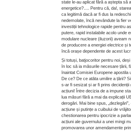
state le-au aplicat fără a aștepta să a
energetice?…. Pentru că, da!, starea d
ca legitimă dacă ar fi dus la redesch
nedemolate, încă nevândute la fier 
investiții tehnologice rapide pentru 
putere, rapid instalabile acolo unde 
modulare nucleare (iluzorii) aveam ne
de producere a energiei electrice și 
încă orașe dependente de acest lu
Și totuși, batjocoritor pentru noi, deș
în loc să ia măsurile necesare țării,
înaintat Comisiei Europene apostila 
De ce? De ce atâta umilire a țării? Sig
s-ar fi sesizat și ar fi prins decidenți
acțiuni! Între decizia de a impune sta
lua măsuri fără a mai da explicații U
derogări. Mai bine spus, „dezlegări”, 
acțiune și putințe a cuibului de vrăji
chestionarea pentru ipocrizie a parlam
acțiuni ale guvernului a unei mingi man
promovarea unor amendamente prin 