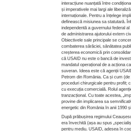
interacțiune nuanțată între condiționare
și imperativele mai largi ale liberalizări
internaționale. Pentru a înțelege imp
definească misiunea sa statutară. În
independentă a guvernului federal al 
de administrarea ajutorului extern civ
Obiectivele sale principale se conce
combaterea sărăciei, sănătatea publ
creșterea economică prin consolidare
că USAID nu este o bancă de investiți
mandatul operațional de a acționa ca 
suveran. Ideea este că agenții USAID
Petrom din România. Ca și cum (de
proceduri chirurgicale pentru profit;
cu execuția comercială. Rolul agenției
tranzacțional. Cu toate acestea, „im
provine din implicarea sa semnificati
energetic din România în anii 1990 și
După prăbușirea regimului Ceaușescu
era învechită (așa au spus „specialiști
pentru mediu. USAID, adesea în coo