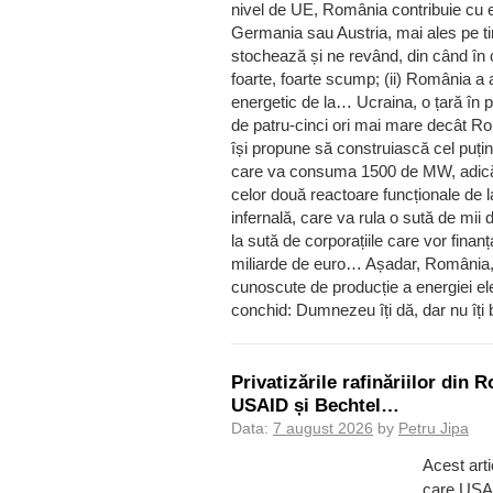
nivel de UE, România contribuie cu en
Germania sau Austria, mai ales pe tim
stochează și ne revând, din când în c
foarte, foarte scump; (ii) România a 
energetic de la… Ucraina, o țară în p
de patru-cinci ori mai mare decât
își propune să construiască cel puțin o
care va consuma 1500 de MW, adică 
celor două reactoare funcționale de 
infernală, care va rula o sută de mii d
la sută de corporațiile care vor finanț
miliarde de euro… Așadar, România, 
cunoscute de producție a energiei ele
conchid: Dumnezeu îți dă, dar nu îți b
Privatizările rafinăriilor din 
USAID și Bechtel…
Data:
7 august 2026
by
Petru Jipa
Acest arti
care USAID