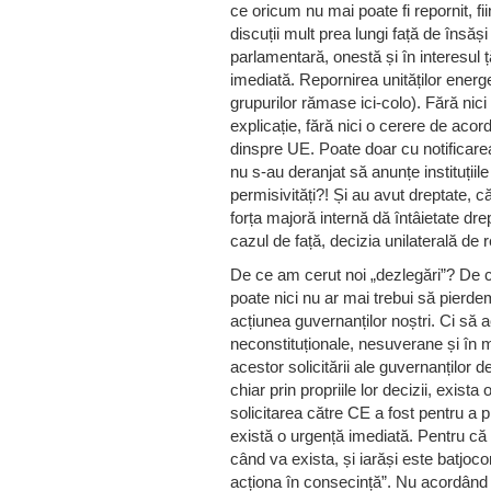
ce oricum nu mai poate fi repornit, f
discuții mult prea lungi față de îns
parlamentară, onestă și în interesul ță
imediată. Repornirea unităților energet
grupurilor rămase ici-colo). Fără nici
explicație, fără nici o cerere de aco
dinspre UE. Poate doar cu notificarea
nu s-au deranjat să anunțe instituți
permisivități?! Și au avut dreptate, că
forța majoră internă dă întâietate drep
cazul de față, decizia unilaterală de 
De ce am cerut noi „dezlegări”? De c
poate nici nu ar mai trebui să pierd
acțiunea guvernanților noștri. Ci să 
neconstituționale, nesuverane și în m
acestor solicitării ale guvernanților d
chiar prin propriile lor decizii, exista
solicitarea către CE a fost pentru a 
există o urgență imediată. Pentru că as
când va exista, și iarăși este batjoco
acționa în consecință”. Nu acordând s