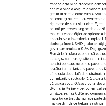
transparență și pe procesele competit
corupția și de a asigura o valoare ju
găsim în acestă carte cum USAID a fac
naționale și au trecut cu vederea efor
riguroase de audit și juridice. Eșecul 
optimă pe termen lung se datorează m
mai mult capacităților de aplicare a le
speculative a investitorilor implicaț
distincția între USAID și alte entită
guvernamentale ale SUA. Deși guvern
României în sfera economică occidenta
strategic, nu micro-gestionat prin int
acestei perioade nu este o poveste de
lucrătorii umanitari, ci o poveste cu
când este decuplată de o strategie ind
schimbările structurale fără a garant
să adaug ceva. Găsesc pe un docume
„Romania Refinery petrochemical sec
următoarea frază: „Renel, compania 
majoritar de țiței, dar nu face parte 
mai gândim de ce trebuie să stingem