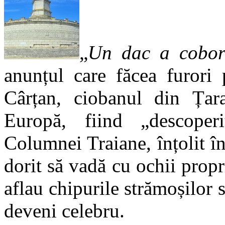
„
Un dac a cobor
anunțul care făcea furori
Cârțan, ciobanul din Țara
Europă, fiind „descoper
Columnei Traiane, înțolit î
dorit să vadă cu ochii pro
aflau chipurile strămoșilor s
deveni celebru.