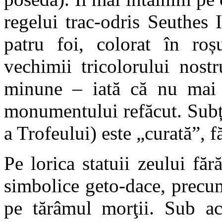
regelui trac-odris Seuthes I
patru foi, colorat în roș
vechimii tricolorului nost
minune – iată că nu mai a
monumentului refăcut. Subți
a Trofeului) este „curată”, 
Pe lorica statuii zeului făr
simbolice geto-dace, precum
pe tărâmul morţii. Sub ac