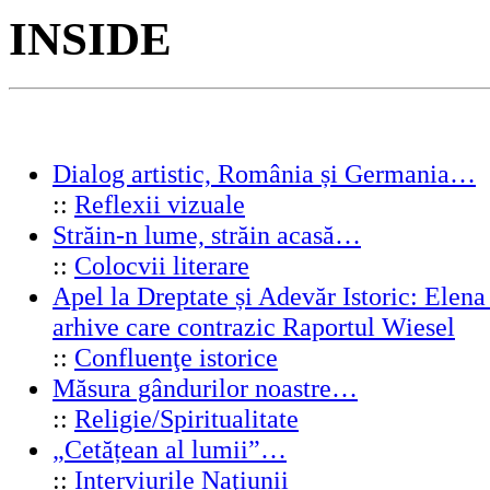
INSIDE
Dialog artistic, România și Germania…
::
Reflexii vizuale
Străin-n lume, străin acasă…
::
Colocvii literare
Apel la Dreptate și Adevăr Istoric: Elen
arhive care contrazic Raportul Wiesel
::
Confluenţe istorice
Măsura gândurilor noastre…
::
Religie/Spiritualitate
„Cetățean al lumii”…
::
Interviurile Naţiunii