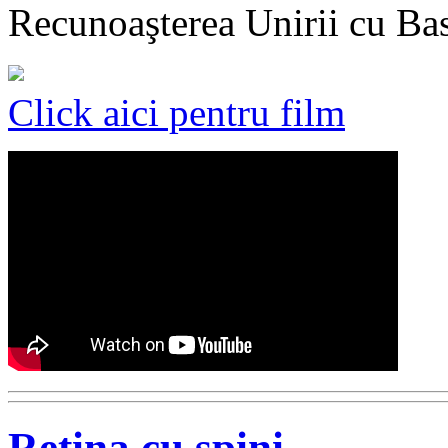
Recunoaşterea Unirii cu Ba
Click aici pentru film
Retina cu spini