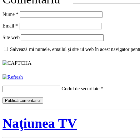
Nume
*
Email
*
Site web
Salvează-mi numele, emailul și site-ul web în acest navigator pent
Codul de securitate
*
Naţiunea TV