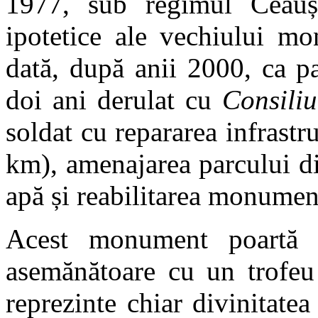
1977, sub regimul Ceauș
ipotetice ale vechiului mo
dată, după anii 2000, ca p
doi ani derulat cu
Consili
soldat cu repararea infrast
km), amenajarea parcului di
apă și reabilitarea monumen
Acest monument poartă l
asemănătoare cu un trofeu 
reprezinte chiar divinitate