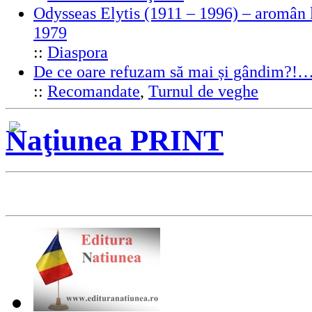
Odysseas Elytis (1911 – 1996) – aromân l
1979
::
Diaspora
De ce oare refuzam să mai și gândim?!
::
Recomandate
,
Turnul de veghe
Naţiunea PRINT