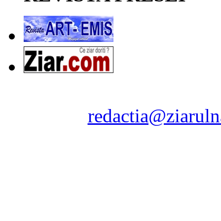
Ziarul Naţiunea ® 2011-2
Contact:
redactia@ziaruln
pre