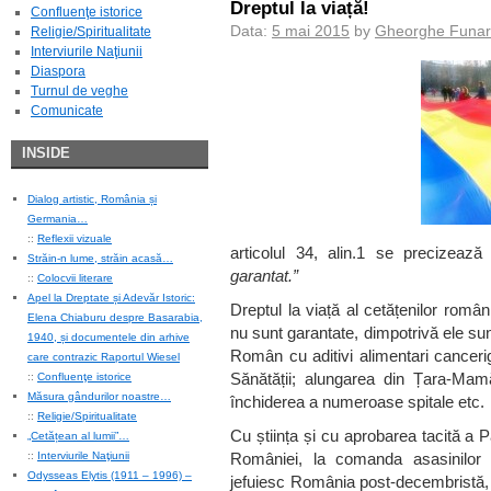
Dreptul la viață!
Confluenţe istorice
Data:
5 mai 2015
by
Gheorghe Funar
Religie/Spiritualitate
Interviurile Naţiunii
Diaspora
Turnul de veghe
Comunicate
INSIDE
Dialog artistic, România și
Germania…
::
Reflexii vizuale
articolul 34, alin.1 se precizează
Străin-n lume, străin acasă…
garantat.”
::
Colocvii literare
Apel la Dreptate și Adevăr Istoric:
Dreptul la viață al cetățenilor români 
Elena Chiaburu despre Basarabia,
nu sunt garantate, dimpotrivă ele sun
1940, și documentele din arhive
Român cu aditivi alimentari cancerig
care contrazic Raportul Wiesel
Sănătății; alungarea din Țara-Mamă
::
Confluenţe istorice
Măsura gândurilor noastre…
închiderea a numeroase spitale etc.
::
Religie/Spiritualitate
Cu știința și cu aprobarea tacită a P
„Cetățean al lumii”…
::
Interviurile Naţiunii
României, la comanda asasinilor i
Odysseas Elytis (1911 – 1996) –
jefuiesc România post-decembristă, c