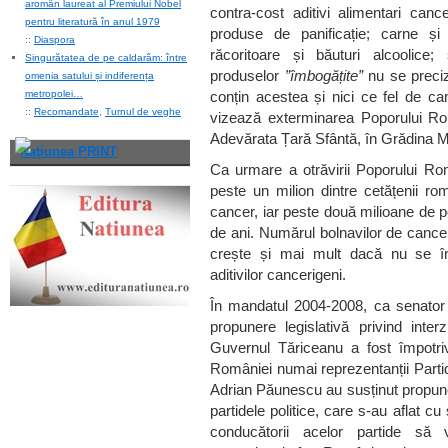
aromân laureat al Premiului Nobel
contra-cost aditivi alimentari canc
pentru literatură în anul 1979
produse de panificație; carne și 
::
Diaspora
răcoritoare și băuturi alcoolice
Singurătatea de pe caldarâm: între
produselor
”îmbogățite”
nu se preciz
omenia satului și indiferența
metropolei…
conțin acestea și nici ce fel de ca
::
Recomandate
,
Turnul de veghe
vizează exterminarea Poporului Ro
Adevărata Țară Sfântă, în Grădina M
Naţiunea PRINT
Ca urmare a otrăvirii Poporului Ro
peste un milion dintre cetățenii rom
cancer, iar peste două milioane de p
de ani. Numărul bolnavilor de cancer, 
crește și mai mult dacă nu se înl
aditivilor cancerigeni.
În mandatul 2004-2008, ca senator P
propunere legislativă privind interz
Guvernul Tăriceanu a fost împotriva
României numai reprezentanții Parti
Adrian Păunescu au susținut propuner
partidele politice, care s-au aflat cu
conducătorii acelor partide să vo