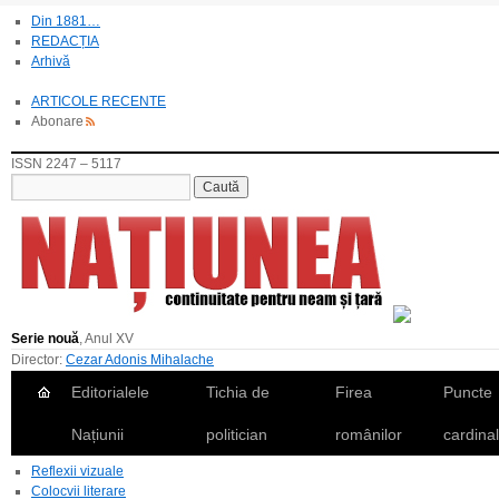
Din 1881…
REDACȚIA
Arhivă
ARTICOLE RECENTE
Abonare
ISSN 2247 – 5117
Serie nouă
, Anul XV
Director:
Cezar Adonis Mihalache
Editorialele
Tichia de
Firea
Puncte
Națiunii
politician
românilor
cardina
Reflexii vizuale
Colocvii literare