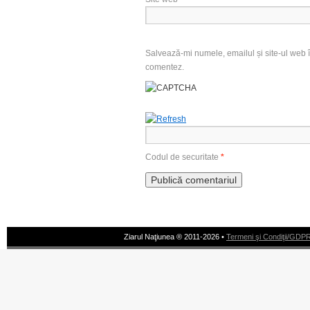
Salvează-mi numele, emailul și site-ul web î
comentez.
Codul de securitate
*
Ziarul Naţiunea ® 2011-2026 •
Termeni şi Condiţii/GDP