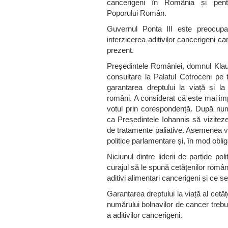
cancerigeni în România și pentr
Poporului Român.
Guvernul Ponta III este preocupa
interzicerea aditivilor cancerigeni c
prezent.
Președintele României, domnul Klau
consultare la Palatul Cotroceni pe te
garantarea dreptului la viață și la 
români. A considerat că este mai impo
votul prin corespondență. După numer
ca Președintele Iohannis să vizitez
de tratamente paliative. Asemenea vizit
politice parlamentare și, în mod obligat
Niciunul dintre liderii de partide pol
curajul să le spună cetățenilor români 
aditivi alimentari cancerigeni și ce 
Garantarea dreptului la viață al cetă
numărului bolnavilor de cancer trebu
a aditivilor cancerigeni.