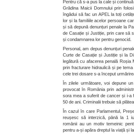
Pentru că s-a pus la cale și continu
Grădina Maicii Domnului prin folosir
îngădui să fac un APEL la toți cetățe
lor și la familiile acelor persoane c
și să depună denunțuri penale la Pa
de Casație și Justiție, prin care să s
și condamnarea lor pentru genocid.
Personal, am depus denunțuri penale
Curte de Casație și Justiție și la Di
legătură cu afacerea penală Roșia 
prin fracturare hidraulică și pe tema 
cele trei dosare s-a început urmărire
În zilele următoare, voi depune un
provocat în România prin administrar
sora mea a suferit de cancer și i-a
50 de ani. Criminalii trebuie să plăte
În cazul în care Parlamentul, Preș
reușesc să interzică, până la 1 iuni
românii au un motiv temeinic pentru 
pentru a-și apăra dreptul la viață și la