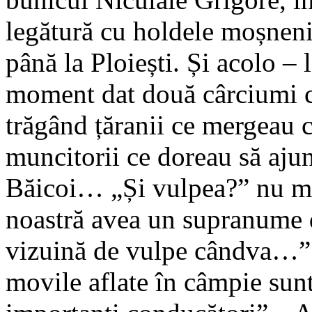
legătură cu holdele moșneni
până la Ploiești. Și acolo – 
moment dat două cârciumi ca
trăgând țăranii ce mergeau c
muncitorii ce doreau să aju
Băicoi… „Și vulpea?” nu mă
noastră avea un supranume d
vizuină de vulpe cândva…”. 
movile aflate în câmpie sun