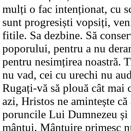
mulți o fac intenționat, cu
sunt progresiști vopsiți, ve
fitile. Sa dezbine. Să conser
poporului, pentru a nu der
pentru nesimțirea noastră. T
nu vad, cei cu urechi nu aud
Rugați-vă să plouă cât mai 
azi, Hristos ne amintește că 
poruncile Lui Dumnezeu și o
mântui. Mântuire primesc nu