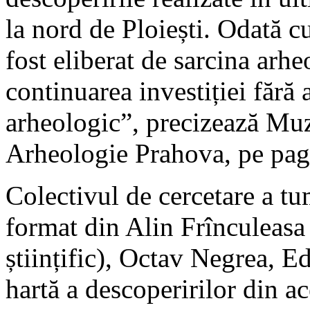
la nord de Ploiești. Odată cu
fost eliberat de sarcina arh
continuarea investiției fără
arheologic”, precizează Muz
Arheologie Prahova, pe pagi
Colectivul de cercetare a tu
format din Alin Frînculeasa
științific), Octav Negrea, 
hartă a descoperirilor din ace