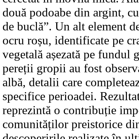
două podoabe din argint, c
de buclă”. Un alt element de
ocru roșu, identificate pe cr
vegetală așezată pe fundul 
pereții gropii au fost obser
albă, detalii care completea
specifice perioadei. Rezultat
reprezintă o contribuție imp
comunităților preistorice d
descoperirile realizate în ul