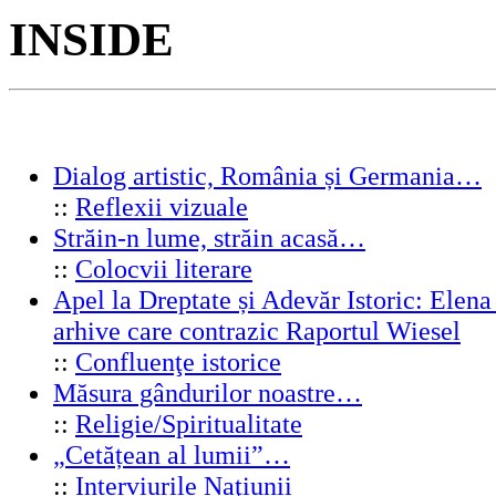
INSIDE
Dialog artistic, România și Germania…
::
Reflexii vizuale
Străin-n lume, străin acasă…
::
Colocvii literare
Apel la Dreptate și Adevăr Istoric: Elen
arhive care contrazic Raportul Wiesel
::
Confluenţe istorice
Măsura gândurilor noastre…
::
Religie/Spiritualitate
„Cetățean al lumii”…
::
Interviurile Naţiunii