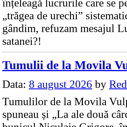
înțeleagă lucrurile care se pe
„trăgea de urechi” sistemati
gândim, refuzam mesajul Lui
satanei?!
Tumulii de la Movila V
Data:
8 august 2026
by
Red
Tumulilor de la Movila Vulp
spuneau și „La ale două câ
bunicul Niculaie Grigore, î