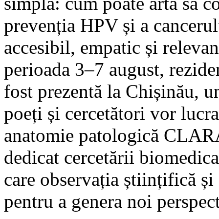
simplă: cum poate arta să co
prevenția HPV și a cancerul
accesibil, empatic și relevan
perioada 3–7 august, rezidenț
fost prezentă la Chișinău, un
poeți și cercetători vor luc
anatomie patologică CLARA.
dedicat cercetării biomedica
care observația științifică și
pentru a genera noi perspecti