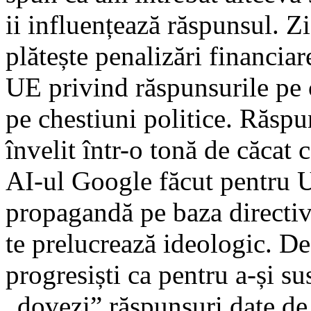
ii influențează răspunsul. Z
plătește penalizări financiar
UE privind răspunsurile pe 
pe chestiuni politice. Răspu
învelit într-o tonă de căcat 
AI-ul Google făcut pentru U
propagandă pe baza directiv
te prelucrează ideologic. De 
progresiști ca pentru a-și su
„dovezi” răspunsuri date de