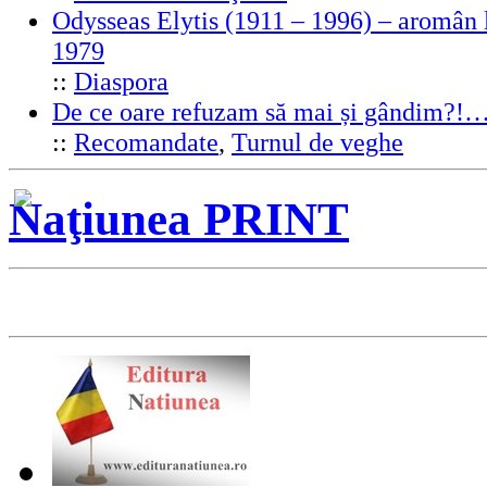
Odysseas Elytis (1911 – 1996) – aromân l
1979
::
Diaspora
De ce oare refuzam să mai și gândim?!
::
Recomandate
,
Turnul de veghe
Naţiunea PRINT