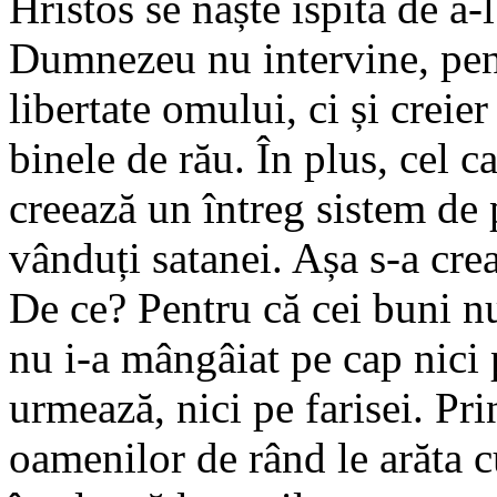
Hristos se naște ispita de a-
Dumnezeu nu intervine, pent
libertate omului, ci și creie
binele de rău. În plus, cel ca
creează un întreg sistem de p
vânduți satanei. Așa s-a crea
De ce? Pentru că cei buni nu
nu i-a mângâiat pe cap nici 
urmează, nici pe farisei. Pri
oamenilor de rând le arăta