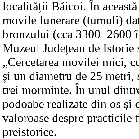
localității Băicoi. În aceast
movile funerare (tumuli) da
bronzului (cca 3300–2600 î
Muzeul Județean de Istorie 
„Cercetarea movilei mici, c
și un diametru de 25 metri, s
trei morminte. În unul dintr
podoabe realizate din os și c
valoroase despre practicile 
preistorice.