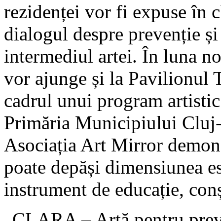
rezidenței vor fi expuse în 
dialogul despre prevenție și
intermediul artei. În luna no
vor ajunge și la Pavilionul 
cadrul unui program artistic
Primăria Municipiului Cluj-
Asociația Art Mirror demon
poate depăși dimensiunea es
instrument de educație, conș
„CLARA – Artă pentru preven