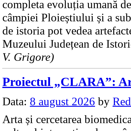
completa evoluția umană de
câmpiei Ploieștiului și a sub
de istoria pot vedea artefac
Muzeului Județean de Istor
V. Grigore)
Proiectul „CLARA”: Art
Data:
8 august 2026
by
Red
Arta și cercetarea biomedica