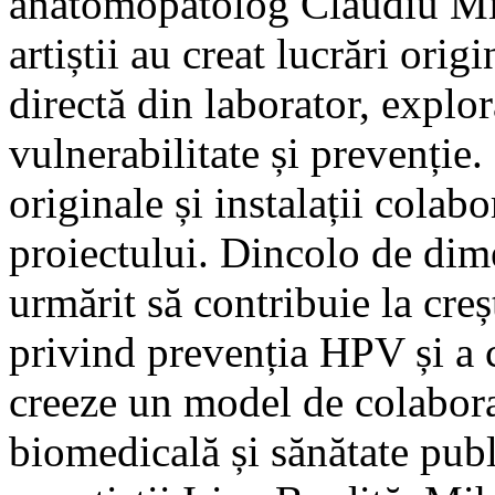
anatomopatolog Claudiu Mir
artiștii au creat lucrări orig
directă din laborator, explor
vulnerabilitate și prevenție.
originale și instalații colabo
proiectului. Dincolo de dime
urmărit să contribuie la cre
privind prevenția HPV și a c
creeze un model de colaborar
biomedicală și sănătate pub