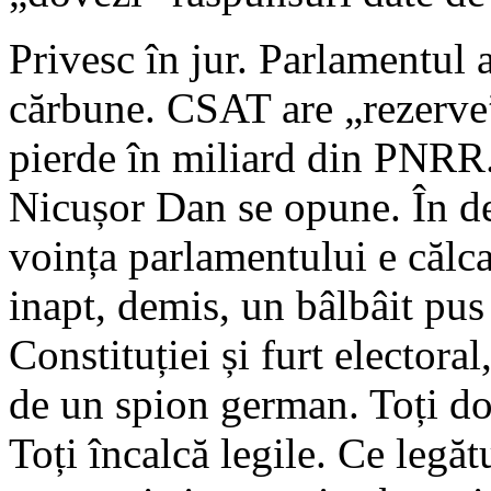
Privesc în jur. Parlamentul 
cărbune. CSAT are „rezerve
pierde în miliard din PNRR.
Nicușor Dan se opune. În d
voința parlamentului e călca
inapt, demis, un bâlbâit pus
Constituției și furt electora
de un spion german. Toți do
Toți încalcă legile. Ce legăt