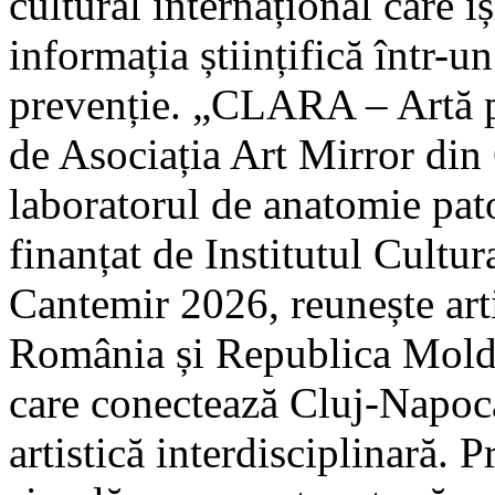
cultural internațional care 
informația științifică într-u
prevenție. „CLARA – Artă p
de Asociația Art Mirror din
laboratorul de anatomie p
finanțat de Institutul Cult
Cantemir 2026, reunește arti
România și Republica Moldov
care conectează Cluj-Napoca
artistică interdisciplinară. 