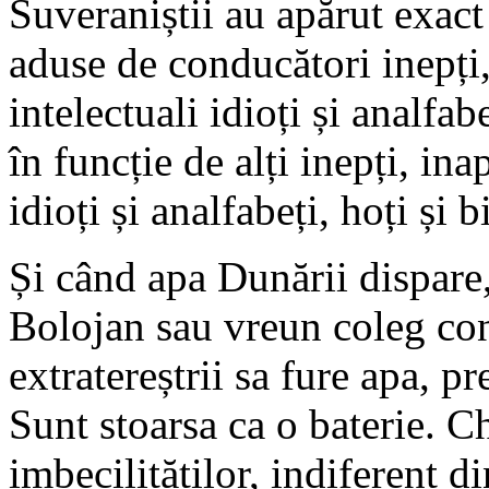
Suveraniștii au apărut exact 
aduse de conducători inepți, 
intelectuali idioți și analfabe
în funcție de alți inepți, inap
idioți și analfabeți, hoți și b
Și când apa Dunării dispare
Bolojan sau vreun coleg con
extratereștrii sa fure apa, 
Sunt stoarsa ca o baterie. Ch
imbecilităților, indiferent d