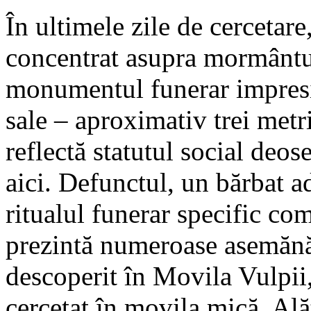
În ultimele zile de cercetare
concentrat asupra mormântul
monumentul funerar impresi
sale – aproximativ trei metr
reflectă statutul social deo
aici. Defunctul, un bărbat a
ritualul funerar specific co
prezintă numeroase asemănă
descoperit în Movila Vulpii
cercetat în movila mică. Ală