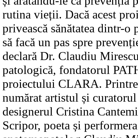
și arătându-le că prevenția 
rutina vieții. Dacă acest pro
privească sănătatea dintr-o 
să facă un pas spre prevenție
declară Dr. Claudiu Mirescu
patologică, fondatorul PAT
proiectului CLARA. Printre 
numărat artistul și curatoru
designerul Cristina Cantemi
Scripor, poeta și performera