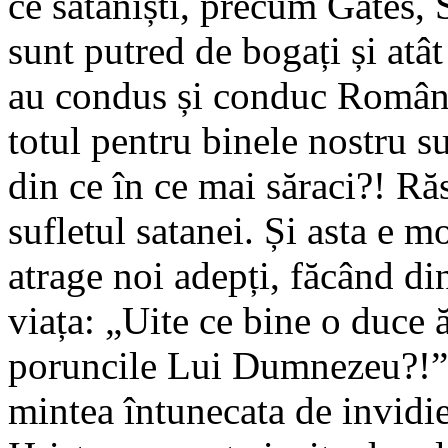
ce sataniști, precum Gates, 
sunt putred de bogați și atât
au condus și conduc Români
totul pentru binele nostru s
din ce în ce mai săraci?! R
sufletul satanei. Și asta e m
atrage noi adepți, făcând di
viața: „Uite ce bine o duce ă
poruncile Lui Dumnezeu?!”.
mintea întunecata de invidi