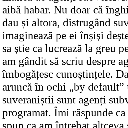
aibă habar. Nu doar că îngh
dau și altora, distrugând su
imaginează pe ei înșiși deșt
sa știe ca lucrează la greu p
am gândit să scriu despre ag
îmbogățesc cunoștințele. Da
aruncă în ochi „by default”
suveraniștii sunt agenți subv
programat. Îmi răspunde ca 
spun ca am întrebat altceva 