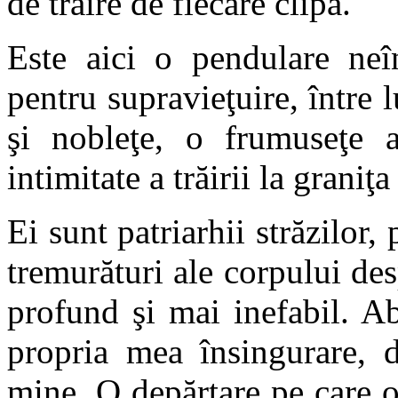
de trăire de fiecare clipă.
Este aici o pendulare neîn
pentru supravieţuire, între l
şi nobleţe, o frumuseţe a
intimitate a trăirii la graniţ
Ei sunt patriarhii străzilor, 
tremurături ale corpului des
profund şi mai inefabil. A
propria mea însingurare, 
mine. O depărtare pe care o