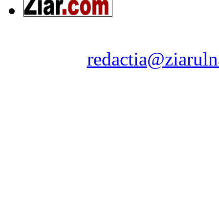
Ziarul Naţiunea ® 2011-2
Contact:
redactia@ziaruln
pre