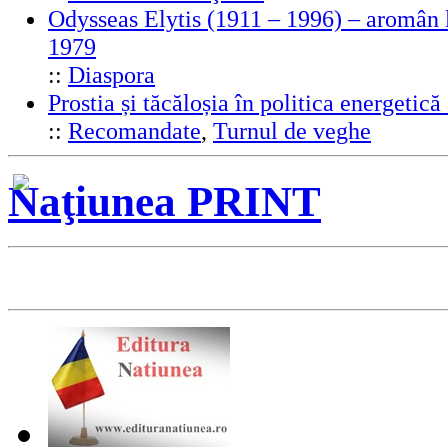
Odysseas Elytis (1911 – 1996) – aromân l
1979
::
Diaspora
Prostia și tăcăloșia în politica energeti
::
Recomandate
,
Turnul de veghe
Naţiunea PRINT