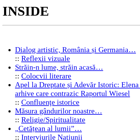
INSIDE
Dialog artistic, România și Germania…
::
Reflexii vizuale
Străin-n lume, străin acasă…
::
Colocvii literare
Apel la Dreptate și Adevăr Istoric: Elen
arhive care contrazic Raportul Wiesel
::
Confluenţe istorice
Măsura gândurilor noastre…
::
Religie/Spiritualitate
„Cetățean al lumii”…
::
Interviurile Naţiunii