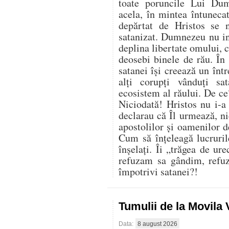
toate poruncile Lui Du
acela, în mintea întuneca
depărtat de Hristos se 
satanizat. Dumnezeu nu in
deplina libertate omului, ci
deosebi binele de rău. În 
satanei își creează un înt
alți corupți vânduți sa
ecosistem al răului. De ce
Niciodată! Hristos nu i-a
declarau că Îl urmează, nic
apostolilor și oamenilor 
Cum să înțeleagă lucruril
înșelați. Îi „trăgea de ur
refuzam sa gândim, refu
împotrivi satanei?!
Tumulii de la Movila
Data:
8 august 2026