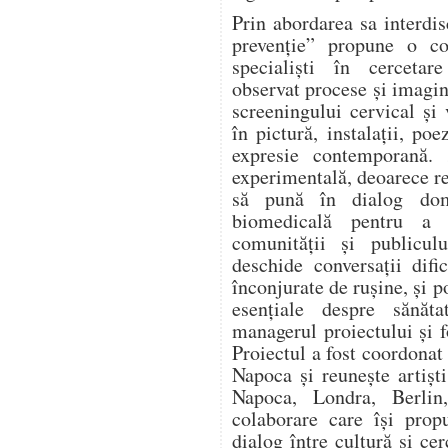
Prin abordarea sa interd
prevenție” propune o col
specialiști în cercetar
observat procese și imagin
screeningului cervical și
în pictură, instalații, po
expresie contemporană. 
experimentală, deoarece re
să pună în dialog dome
biomedicală pentru a 
comunității și publicu
deschide conversații difi
înconjurate de rușine, și 
esențiale despre sănăta
managerul proiectului și 
Proiectul a fost coordonat
Napoca și reunește artiști
Napoca, Londra, Berlin,
colaborare care își pro
dialog între cultură și c