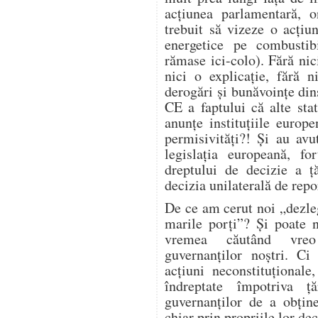
acțiunea parlamentară, on
trebuit să vizeze o acțiu
energetice pe combustibi
rămase ici-colo). Fără nic
nici o explicație, fără 
derogări și bunăvoințe din
CE a faptului că alte sta
anunțe instituțiile euro
permisivități?! Și au avut
legislația europeană, fo
dreptului de decizie a ță
decizia unilaterală de repo
De ce am cerut noi „dezle
marile porți”? Și poate 
vremea căutând vreo 
guvernanților noștri. C
acțiuni neconstituțional
îndreptate împotriva ță
guvernanților de a obține
chiar prin propriile lor dec