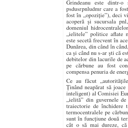
Grindeanu este dintr-o 
psdusrpnludmr care a fost
fost în „opoziție”), deci v
acoperă și sucursala pnl
domeniul hidrocentralelo
„ielitele” politice aflat
este secetă frecvent în ace
Dunărea, din când în când,
ca și când nu s-ar ști că e
debitelor din lacurile de 
pe cărbune au fost conc
compensa penuria de energi
Ce au făcut „autorități
Ținând neapărat să joace r
inteligent) al Comisiei Eur
„ielită” din guvernele d
traiectorie de închidere
termocentralele pe cărbu
sunt în funcțiune două te
cât o să mai dureze, c