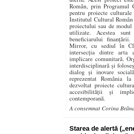
Român, prin Programul C
pentru proiecte culturale
Institutul Cultural Român
proiectului sau de modul î
utilizate. Acestea sunt
beneficiarului finanțării
Mirror, cu sediul în Cl
intersecția dintre arta 
implicare comunitară. Or
interdisciplinară și folose
dialog și inovare social
reprezentat România l
dezvoltat proiecte cultur
accesibilității și impl
contemporană.
A consemnat Corina Brân
Starea de alertă („e