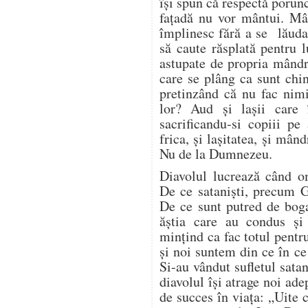
își spun că respectă porun
fațadă nu vor mântui. Mâ
împlinesc fără a se lăuda 
să caute răsplată pentru 
astupate de propria mândri
care se plâng ca sunt chin
pretinzând că nu fac nim
lor? Aud și lașii care 
sacrificandu-si copiii pe
frica, și lașitatea, și mând
Nu de la Dumnezeu.
Diavolul lucrează când 
De ce sataniști, precum G
De ce sunt putred de bogaț
ăștia care au condus ș
mințind ca fac totul pentr
și noi suntem din ce în c
Si-au vândut sufletul satan
diavolul își atrage noi ade
de succes în viața: „Uite 