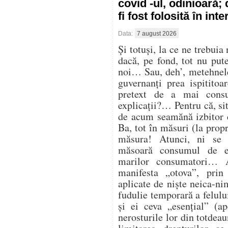
covid -ul, odinioară;
fi fost folosită în in
Data:
7 august 2026
Și totuși, la ce ne trebuia
dacă, pe fond, tot nu pu
noi… Sau, deh’, metehnele
guvernanți prea ispitito
pretext de a mai cons
explicații?… Pentru că, sit
de acum seamănă izbitor 
Ba, tot în măsuri (la propr
măsura! Atunci, ni se
măsoară consumul de en
marilor consumatori… At
manifesta „otova”, prin 
aplicate de niște neica-ni
fudulie temporară a felulu
și ei ceva „esențial” (ap
nerosturile lor din totdea