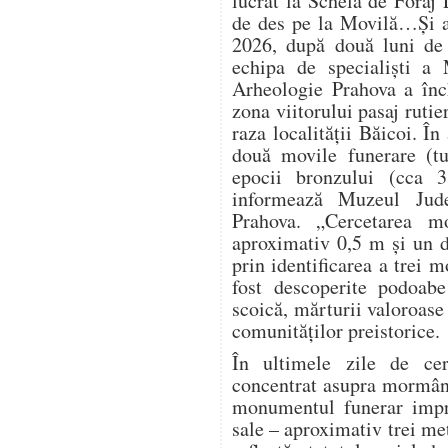
lucrat la Schela de Foraj 
de des pe la Movilă…Și a
2026, după două luni de 
echipa de specialiști a 
Arheologie Prahova a înch
zona viitorului pasaj ruti
raza localității Băicoi. În
două movile funerare (t
epocii bronzului (cca 
informează Muzeul Jude
Prahova. „Cercetarea m
aproximativ 0,5 m și un d
prin identificarea a trei 
fost descoperite podoabe
scoică, mărturii valoroase 
comunităților preistorice.
În ultimele zile de cerc
concentrat asupra mormânt
monumentul funerar impre
sale – aproximativ trei me