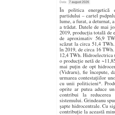
Data:
7 august 2026
În politica energetică 
partidului – cartel psdpnl
lume, a furat, a deturnat, a
a trădat. Datele de mai j
2019, producția totală de 
de aproximativ 56,9 TWh
scăzut la circa 51,4 TWh. 
în 2019, de circa 16 TWh. 
12,4 TWh. Hidroelectrica (
o producție netă de ~11,8
mai puțin de opt hidrocen
(Vidraru), fie începute, d
urmarea contestațiilor un
cu unii politicieni*. Pro
oprite ar putea aduce u
contribui la reducerea 
sistemului. Grindeanu spu
șapte hidrocentrale. Cu s
contribuție la această mi