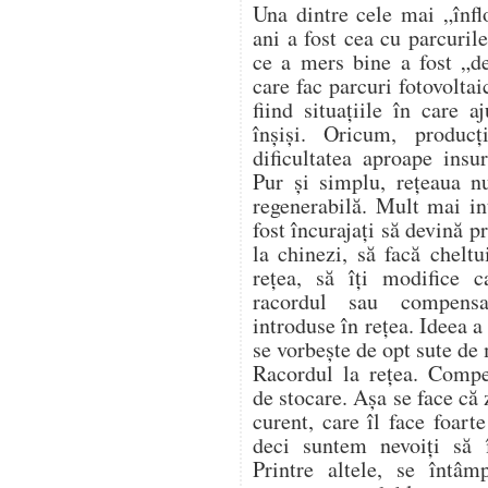
Una dintre cele mai „înflo
ani a fost cea cu parcurile
ce a mers bine a fost „de
care fac parcuri fotovoltai
fiind situațiile în care 
înșiși. Oricum, produc
dificultatea aproape insu
Pur și simplu, rețeaua n
regenerabilă. Mult mai in
fost încurajați să devină 
la chinezi, să facă cheltu
rețea, să îți modifice c
racordul sau compensa
introduse în rețea. Ideea 
se vorbește de opt sute de
Racordul la rețea. Compe
de stocare. Așa se face că
curent, care îl face foart
deci suntem nevoiți să
Printre altele, se întâm