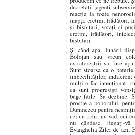
producem ce ne trebuie. Și
decretați „agenți subversiv
reacție la toate nenoroci
inapți, cretini, trădători, i
și bișnițari, votați și puș
cretini, trădători, intelec
bișbițari.
Și când apa Dunării disp
Bolojan sau vreun cole
extratereștrii sa fure ap
Sunt stoarsa ca o baterie
imbecilităților, indiferent
mulți o fac intenționat, 
ca sunt progresiști vopsi
bage fitile. Sa dezbine. 
prostie a poporului, pent
Dumnezeu pentru nesimțir
cei cu ochi, nu vad, cei c
nu gândesc. Rugați-vă
Evanghelia Zilei de azi, 