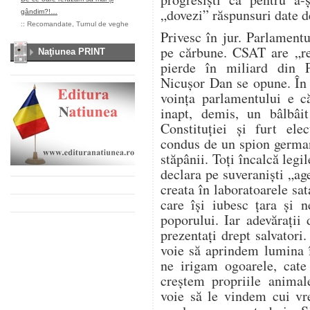
„dovezi” răspunsuri date d
gândim?!…
::
Recomandate
,
Turnul de veghe
Privesc în jur. Parlament
pe cărbune. CSAT are „re
Naţiunea PRINT
pierde în miliard din 
Nicușor Dan se opune. În
voința parlamentului e c
inapt, demis, un bâlbâit
Constituției și furt ele
condus de un spion german
stăpânii. Toți încalcă legil
declara pe suveraniști „age
creata în laboratoarele sa
care își iubesc țara și 
poporului. Iar adevărați
prezentați drept salvatori
voie să aprindem lumina 
ne irigam ogoarele, cat
creștem propriile anima
voie să le vindem cui vr