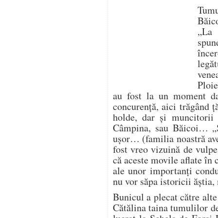
Tumu
Băic
„La 
spun
înc
legă
vene
Ploie
au fost la un moment da
concurență, aici trăgând ț
holde, dar și muncitorii
Câmpina, sau Băicoi… „
ușor… (familia noastră av
fost vreo vizuină de vulp
că aceste movile aflate în
ale unor importanți condu
nu vor săpa istoricii ăștia
Bunicul a plecat către alte
Cătălina taina tumulilor d