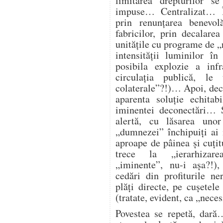
limitarea drepturilor s
impuse… Centralizat… Î
prin renunțarea benevol
fabricilor, prin decalare
unitățile cu programe de „
intensității luminilor î
posibila explozie a infra
circulația publică, l
colaterale”?!)… Apoi, deco
aparenta soluție echitab
iminentei deconectări… Ș
alertă, cu lăsarea unor
„dumnezei” închipuiți ai
aproape de pâinea și cuțitu
trece la „ierarhizarea
„iminente”, nu-i așa?!),
cedări din profiturile n
plăți directe, pe cușetele
(tratate, evident, ca „nece
Povestea se repetă, dară