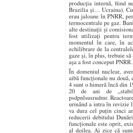
producția internă, fiind 
Brazilia și… Ucraina). Cu
erau jaloane în PNRR, pen
termocentrale pe gaz. Banii
alte destinații și comision
fost utilizați pentru te
momentul în care, în ac
echilibrare de la centrale
gaze și, în plus, trebuie s
așa a fost conceput PNR
În domeniul nuclear, avem
aibă funcționale nu două, c
4 sunt o himeră încă din 1
20 de ani de „stabili
psdpnlsusrudmr. Reactoare
urmând a intra în revizie l
va dura cel puțin cinci a
reducerii debitului Dunări
funcționale este oprit, exi
al doilea. Ai zice că sunt