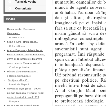
numărului oamenilor de bu
Turnul de veghe
muncă de agenți subversi
Comunicate
aibă habar. Nu doar că în
dau și altora, distrugân
INSIDE
imaginează pe ei înșiși 
fără sa știe ca lucrează la
Dialog artistic, România și
m-am gândit să scriu des
Germania…
îmbogățesc cunoștințele
::
Reflexii vizuale
aruncă în ochi „by defa
Străin-n lume, străin acasă…
::
Colocvii literare
suveraniștii sunt agenți
Apel la Dreptate și Adevăr Istoric:
programat. Îmi răspunde 
Elena Chiaburu despre Basarabia,
spun ca am întrebat altcev
1940, și documentele din arhive
ii influențează răspunsul.
care contrazic Raportul Wiesel
::
Confluenţe istorice
plătește penalizări financ
Măsura gândurilor noastre…
UE privind răspunsurile p
::
Religie/Spiritualitate
pe chestiuni politice. R
„Cetățean al lumii”…
învelit într-o tonă de căca
::
Interviurile Naţiunii
AI-ul Google făcut pen
Odysseas Elytis (1911 – 1996) –
aromân laureat al Premiului Nobel
propagandă pe baza direct
pentru literatură în anul 1979
te prelucrează ideologic.
::
Diaspora
progresiști ca pentru a-
De ce oare refuzam să mai și