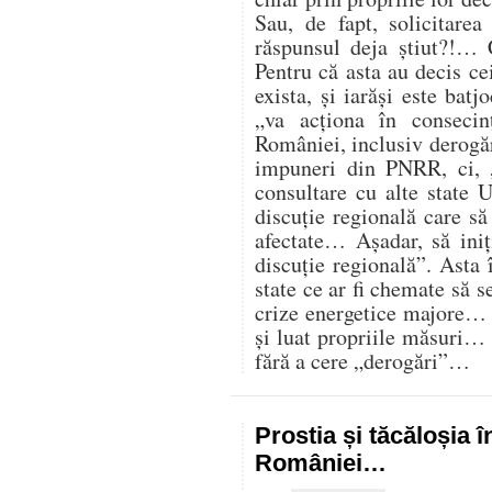
Sau, de fapt, solicitare
răspunsul deja știut?!… 
Pentru că asta au decis cei
exista, și iarăși este batj
„va acționa în consecin
României, inclusiv derogăr
impuneri din PNRR, ci,
consultare cu alte state U
discuție regională care s
afectate… Așadar, să iniț
discuție regională”. Asta 
state ce ar fi chemate să s
crize energetice majore… C
și luat propriile măsuri…
fără a cere „derogări”…
Prostia și tăcăloșia î
României…