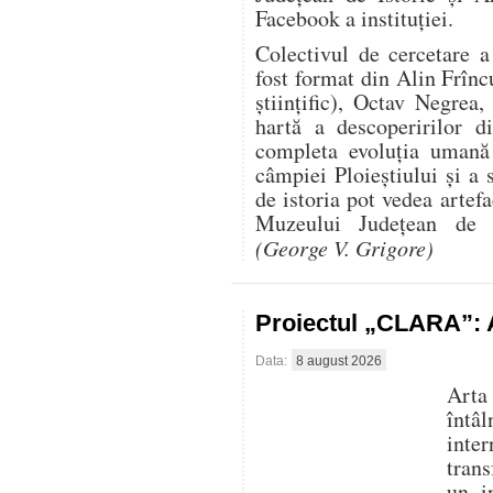
Facebook a instituției.
Colectivul de cercetare 
fost format din Alin Frînc
științific), Octav Negre
hartă a descoperirilor d
completa evoluția uman
câmpiei Ploieștiului și a 
de istoria pot vedea artef
Muzeului Județean de I
(George V. Grigore)
Proiectul „CLARA”: A
Data:
8 august 2026
Arta
întâ
inte
trans
un i