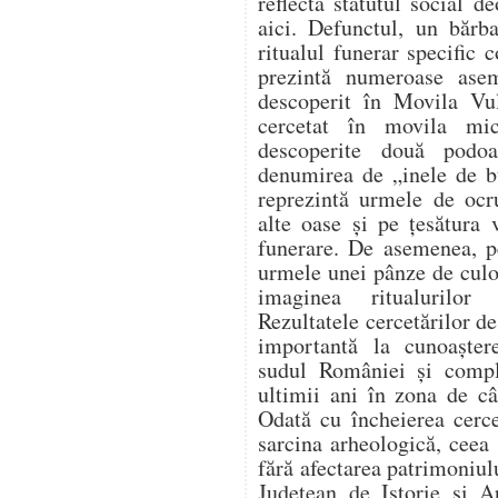
reflectă statutul social 
aici. Defunctul, un bărb
ritualul funerar specific 
prezintă numeroase ase
descoperit în Movila Vu
cercetat în movila mi
descoperite două podo
denumirea de „inele de b
reprezintă urmele de ocru
alte oase și pe țesătura 
funerare. De asemenea, pe
urmele unei pânze de culo
imaginea ritualurilor 
Rezultatele cercetărilor de
importantă la cunoaștere
sudul României și comple
ultimii ani în zona de câ
Odată cu încheierea cercet
sarcina arheologică, ceea 
fără afectarea patrimoniu
Județean de Istorie și A