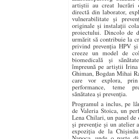
artiștii au creat lucrări
directă din laborator, expl
vulnerabilitate și preve
originale și instalații col
proiectului. Dincolo de d
urmărit să contribuie la c
privind prevenția HPV și
creeze un model de cola
biomedicală și sănătat
împreună pe artiștii Irin
Ghiman, Bogdan Mihai Rad
care vor explora, prin 
performance, teme pre
sănătatea și prevenția.
Programul a inclus, pe lâ
de Valeria Stoica, un pe
Lena Chilari, un panel de d
și prevenție și un atelier 
expoziția de la Chișinău
Napoca, unde o parte din