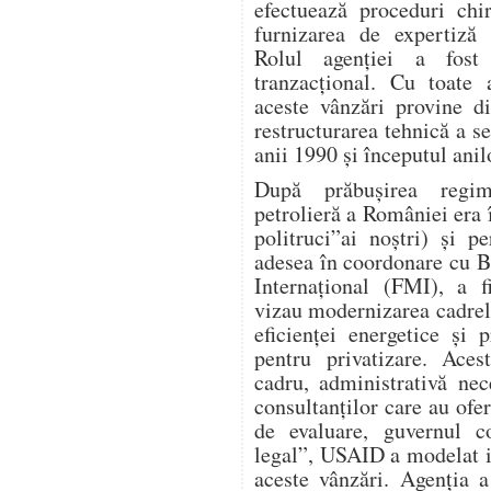
efectuează proceduri chi
furnizarea de expertiză 
Rolul agenției a fost 
tranzacțional. Cu toate
aceste vânzări provine d
restructurarea tehnică a s
anii 1990 și începutul anil
După prăbușirea regimu
petrolieră a României era î
politruci”ai noștri) și 
adesea în coordonare cu 
Internațional (FMI), a f
vizau modernizarea cadrel
eficienței energetice și p
pentru privatizare. Aces
cadru, administrativă nece
consultanților care au ofer
de evaluare, guvernul co
legal”, USAID a modelat i
aceste vânzări. Agenția a