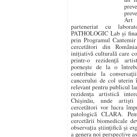
prev
prev
Art
parteneriat cu labora
PATHOLOGIC Lab și finanț
prin Programul Cantemir 
cercetători din Români
inițiativă culturală care 
printr-o rezidență artis
pornește de la o între
contribuie la conversaț
cancerului de col uterin 
relevant pentru publicul la
rezidența artistică inte
Chișinău, unde artiști
cercetători vor lucra îm
patologică CLARA. Pentr
cercetării biomedicale de
observația științifică și ex
a genera noi perspective as