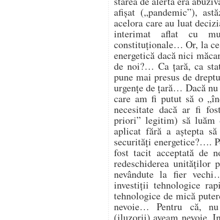
starea de alertă era abuzi
afișat („pandemic”), astă
acelora care au luat deciz
interimat aflat cu mu
constituționale… Or, la ce
energetică dacă nici măcar 
de noi?… Ca țară, ca st
pune mai presus de dreptul
urgențe de țară… Dacă nu 
care am fi putut să o „î
necesitate dacă ar fi fos
priori” legitim) să luăm 
aplicat fără a aștepta să
securități energetice?…. Pe
fost tacit acceptată de 
redeschiderea unităților
nevândute la fier vech
investiții tehnologice ra
tehnologice de mică putere
nevoie… Pentru că, nu
(iluzorii) aveam nevoie. I