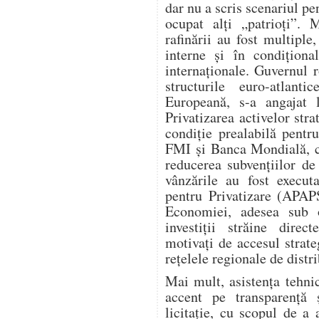
dar nu a scris scenariul p
ocupat alți „patrioți”. 
rafinării au fost multiple,
interne și în condiționa
internaționale. Guvernul 
structurile euro-atla
Europeană, s-a angajat l
Privatizarea activelor stra
condiție prealabilă pent
FMI și Banca Mondială, ca
reducerea subvențiilor de 
vânzările au fost execut
pentru Privatizare (APAPS
Economiei, adesea sub 
investiții străine dire
motivați de accesul strate
rețelele regionale de distri
Mai mult, asistența tehn
accent pe transparență 
licitație, cu scopul de a