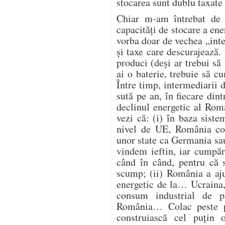
stocarea sunt dublu taxate 
Chiar m-am întrebat de 
capacități de stocare a ene
vorba doar de vechea „intel
și taxe care descurajează
produci (deși ar trebui să 
ai o baterie, trebuie să 
Între timp, intermediarii d
sută pe an, în fiecare din
declinul energetic al Româ
vezi că: (i) în baza siste
nivel de UE, România con
unor state ca Germania sau
vindem ieftin, iar cumpăr
când în când, pentru că s
scump; (ii) România a aju
energetic de la… Ucraina, 
consum industrial de p
România… Colac peste p
construiască cel puțin 