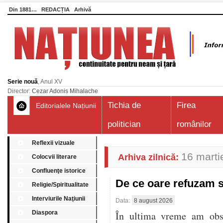
Din 1881…
REDACȚIA
Arhivă
Serie nouă
, Anul XV
Director:
Cezar Adonis Mihalache
Tichia de
Firea
Editorialele Națiunii
politician
românilor
Reflexii vizuale
16 marti
Arhiva zilnică:
Colocvii literare
Confluenţe istorice
De ce oare refuzam 
Religie/Spiritualitate
Interviurile Naţiunii
Data:
8 august 2026
Diaspora
În ultima vreme am obser