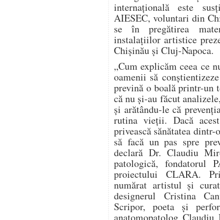
internațională este sus
AIESEC, voluntari din Chi
se în pregătirea materi
instalațiilor artistice prez
Chișinău și Cluj-Napoca.
„Cum explicăm ceea ce nu
oamenii să conștientizeze
prevină o boală printr-un 
că nu și-au făcut analizele
și arătându-le că prevenți
rutina vieții. Dacă aces
privească sănătatea dintr-o
să facă un pas spre prev
declară Dr. Claudiu Mir
patologică, fondatorul
proiectului CLARA. Pri
numărat artistul și cura
designerul Cristina Can
Scripor, poeta și perf
anatomopatolog Claudiu M