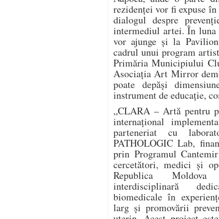
rezidenței vor fi expuse în
dialogul despre prevenți
intermediul artei. În luna
vor ajunge și la Pavilio
cadrul unui program artist
Primăria Municipiului Clu
Asociația Art Mirror dem
poate depăși dimensiun
instrument de educație, co
„CLARA – Artă pentru pre
internațional implement
parteneriat cu labora
PATHOLOGIC Lab, finanța
prin Programul Cantemir 
cercetători, medici și o
Republica Moldova î
interdisciplinară dedi
biomedicale în experienț
larg și promovării preve
uterin. Acest proiect este