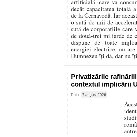
artificială, care va con
decât capacitatea totală 
de la Cernavodă. Iar aceast
o sută de mii de accelerat
sută de corporațiile care 
de două-trei miliarde de
dispune de toate mijlo
energiei electrice, nu are
Dumnezeu îți dă, dar nu îți 
Privatizările rafinări
contextul implicării
Data:
7 august 2026
Aces
iden
stud
româ
antre