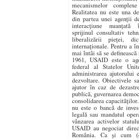
mecanismelor complexe 
Realitatea nu este una d
din partea unei agenții d
interacțiune nuanțată î
sprijinul consultativ teh
liberalizării pieței, di
internaționale. Pentru a 
mai întâi să se definească 
1961, USAID este o age
federal al Statelor Unit
administrarea ajutorului e
dezvoltare. Obiectivele s
ajutor în caz de dezastr
publică, guvernarea democ
consolidarea capacitățilo
nu este o bancă de invest
legală sau mandatul oper
vânzarea activelor statul
USAID au negociat direc
România. Ca și cum (