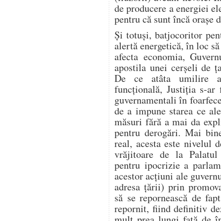
de producere a energiei ele
pentru că sunt încă orașe
Și totuși, batjocoritor pen
alertă energetică, în loc să
afecta economia, Guvern
apostila unei cerșeli de
De ce atâta umilire a 
funcțională, Justiția s-ar 
guvernamentali în foarfecel
de a impune starea ce ale
măsuri fără a mai da expl
pentru derogări. Mai bin
real, acesta este nivelul 
vrăjitoare de la Palatu
pentru ipocrizie a parlame
acestor acțiuni ale guvern
adresa țării) prin promo
să se repornească de fap
repornit, fiind definitiv 
mult prea lungi față de 