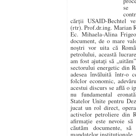
proc
se f
cont
cărții USAID-Bechtel ver
(rtr). Prof.dr.ing. Marian 
Ec. Mihaela-Alina Frigeo
document, de o mare valo
noștri vor uita că Român
petrolului, această lucr
am fost ajutați să „uităm”
sectorului energetic din 
adesea învăluită într-o c
folclor economic, adevăru
acestui discurs se află o i
nu fundamental eronat
Statelor Unite pentru De
jucat un rol direct, opera
activelor petroliere din
afirmație este nevoie să
căutăm documente, să 
mandatelor instituționale, 