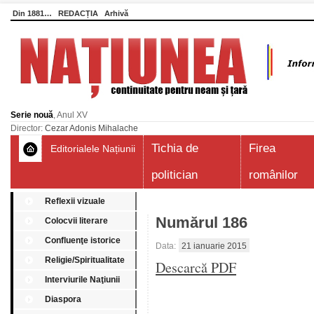
Din 1881…
REDACȚIA
Arhivă
Serie nouă
, Anul XV
Director:
Cezar Adonis Mihalache
Tichia de
Firea
Editorialele Națiunii
politician
românilor
Reflexii vizuale
Numărul 186
Colocvii literare
Confluenţe istorice
Data:
21 ianuarie 2015
Religie/Spiritualitate
Descarcă PDF
Interviurile Naţiunii
Diaspora