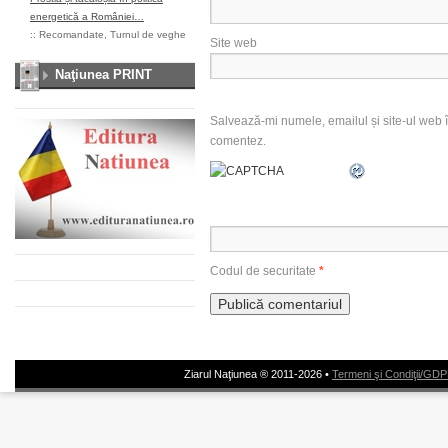
energetică a României…
::
Recomandate
,
Turnul de veghe
Site web
Naţiunea PRINT
Salvează-mi numele, emailul și site-ul web î
comentez.
Codul de securitate
*
Ziarul Naţiunea ® 2011-2026 •
Termeni şi Condiţii/GD