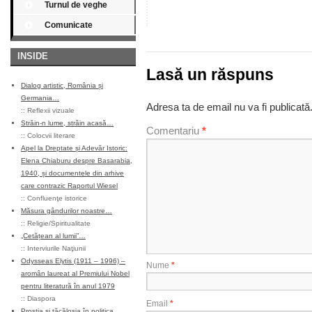
Turnul de veghe
Comunicate
INSIDE
Lasă un răspuns
Dialog artistic, România și
Germania…
Adresa ta de email nu va fi publicată
::
Reflexii vizuale
Străin-n lume, străin acasă…
Comentariu
*
::
Colocvii literare
Apel la Dreptate și Adevăr Istoric:
Elena Chiaburu despre Basarabia,
1940, și documentele din arhive
care contrazic Raportul Wiesel
::
Confluenţe istorice
Măsura gândurilor noastre…
::
Religie/Spiritualitate
„Cetățean al lumii”…
::
Interviurile Naţiunii
Odysseas Elytis (1911 – 1996) –
Nume
*
aromân laureat al Premiului Nobel
pentru literatură în anul 1979
::
Diaspora
Email
*
Prostia și tăcăloșia în politica