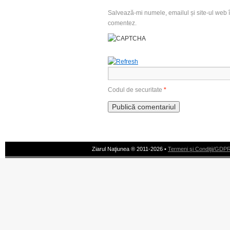
Salvează-mi numele, emailul și site-ul web î
comentez.
Codul de securitate
*
Ziarul Naţiunea ® 2011-2026 •
Termeni şi Condiţii/GDP