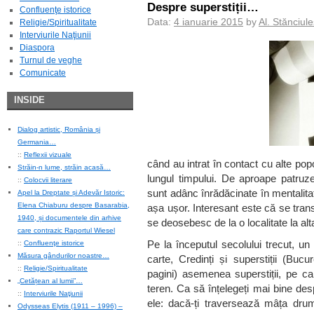
Despre superstiții…
Confluenţe istorice
Data:
4 ianuarie 2015
by
Al. Stănciul
Religie/Spiritualitate
Interviurile Naţiunii
Diaspora
Turnul de veghe
Comunicate
INSIDE
Dialog artistic, România și
Germania…
::
Reflexii vizuale
când au intrat în contact cu alte popo
Străin-n lume, străin acasă…
lungul timpului. De aproape patruz
::
Colocvii literare
sunt adânc înrădăcinate în mentalitat
Apel la Dreptate și Adevăr Istoric:
Elena Chiaburu despre Basarabia,
așa ușor. Interesant este că se transm
1940, și documentele din arhive
se deosebesc de la o localitate la alt
care contrazic Raportul Wiesel
Pe la începutul secolului trecut, un 
::
Confluenţe istorice
Măsura gândurilor noastre…
carte, Credinți și superstiții (Buc
::
Religie/Spiritualitate
pagini) asemenea superstiții, pe car
„Cetățean al lumii”…
teren. Ca să înțelegeți mai bine de
::
Interviurile Naţiunii
ele: dacă-ți traversează mâța dru
Odysseas Elytis (1911 – 1996) –