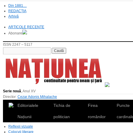
Din 1881…
REDACȚIA
Arhivă
ARTICOLE RECENTE
Abonare
ISSN 2247 – 5117
Serie nouă
, Anul XV
Director:
Cezar Adonis Mihalache
Editorialele
Tichia de
Firea
Puncte
Națiunii
politician
românilor
cardinal
Reflexii vizuale
Colocvii literare