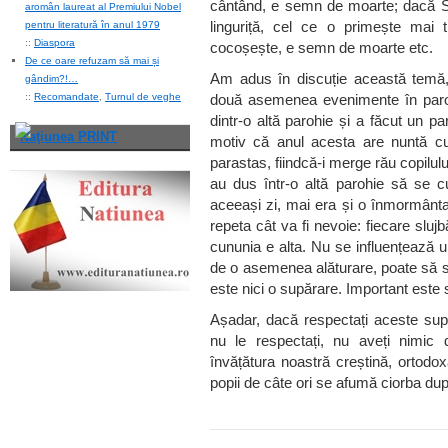
cântând, e semn de moarte; dacă Sf
aromân laureat al Premiului Nobel
linguriță, cel ce o primește mai
pentru literatură în anul 1979
::
Diaspora
cocoșește, e semn de moarte etc.
De ce oare refuzam să mai și
Am adus în discuție această temă,
gândim?!…
::
Recomandate
,
Turnul de veghe
două asemenea evenimente în parohi
dintr-o altă parohie și a făcut un p
Naţiunea PRINT
motiv că anul acesta are nuntă cu
parastas, fiindcă-i merge rău copilului 
au dus într-o altă parohie să se cun
aceeași zi, mai era și o înmormânt
repeta cât va fi nevoie: fiecare sluj
cununia e alta. Nu se influențează u
de o asemenea alăturare, poate să s
este nici o supărare. Important este
Așadar, dacă respectați aceste super
nu le respectați, nu aveți nimic
învățătura noastră creștină, ortodo
popii de câte ori se afumă ciorba dup