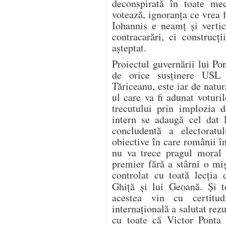
deconspirată în toate me
votează, ignoranța ce vrea 
Iohannis e neamț și vertic
contracarări, ci construcț
așteptat.
Proiectul guvernării lui Po
de orice susținere USL 
Tăriceanu, este iar de natu
ul care va fi adunat voturi
trecutului prin implozia 
intern se adaugă cel dat 
concludentă a electoratul
obiective în care românii 
nu va trece pragul moral a
premier fără a stârni o mi
controlat cu toată lecția 
Ghiță și lui Geoană. Și t
acestea vin cu certitud
internațională a salutat rez
cu toate că Victor Ponta 