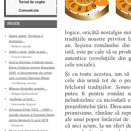
Turnul de veghe
Comunicate
INSIDE
logice, oricâtă nostalgie m
Dialog artistic, România și
tradițiile noastre privitor
Germania…
an. Ieșirea românului din 
::
Reflexii vizuale
iată, este pe cale să se prod
Străin-n lume, străin acasă…
autentice (revoluțiile din
::
Colocvii literare
cele sociale).
Apel la Dreptate și Adevăr Istoric:
Elena Chiaburu despre Basarabia,
Și cu toate acestea, am să
1940, și documentele din arhive
cele din urmă tot de o pre
care contrazic Raportul Wiesel
::
Confluenţe istorice
folclorul tradițiilor:
Semne
Măsura gândurilor noastre…
putea fi pentru români
::
Religie/Spiritualitate
neîndoielnic ca niciodată e
„Cetățean al lumii”…
președintelui țării. Deoca
::
Interviurile Naţiunii
Odysseas Elytis (1911 – 1996) –
promisiune, rămâne să repr
aromân laureat al Premiului Nobel
ale unui popor întârziat de 
pentru literatură în anul 1979
că nici acum, la un sfert d
::
Diaspora
De ce oare refuzam să mai și