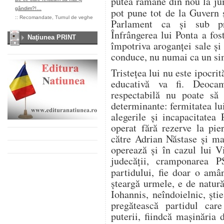
putea rămâne din nou la ju
gândim?!…
pot pune tot de la Guvern 
::
Recomandate
,
Turnul de veghe
Parlament ca și sub pr
Înfrângerea lui Ponta a fos
Naţiunea PRINT
împotriva aroganței sale și 
conduce, nu numai ca un si
Tristețea lui nu este ipocrit
educativă va fi. Deocam
respectabilă nu poate s
determinante: fermitatea lu
alegerile și incapacitate
operat fără rezerve la pie
către Adrian Năstase și m
operează și în cazul lui V
judecății, cramponarea 
partidului, fie doar o amâ
șteargă urmele, e de natur
Iohannis, neîndoielnic, știe
pregătească partidul care
puterii, fiindcă mașinăria 