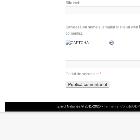
Site web
Salvează-mi numele, emailul și site-ul web î
comentez.
Codul de securitate
*
Ziarul Naţiunea ® 2011-2026 •
Termeni şi Condiţii/GD