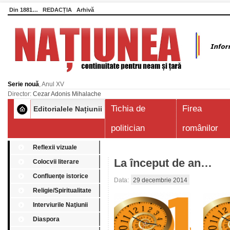
Din 1881…
REDACȚIA
Arhivă
Serie nouă
, Anul XV
Director:
Cezar Adonis Mihalache
Tichia de
Firea
Editorialele Națiunii
politician
românilor
Reflexii vizuale
La început de an…
Colocvii literare
Confluenţe istorice
Data:
29 decembrie 2014
Religie/Spiritualitate
Interviurile Naţiunii
Diaspora