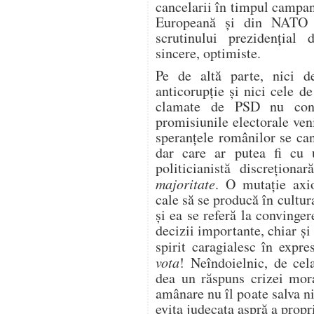
cancelarii în timpul campani
Europeană și din NATO a
scrutinului prezidențial 
sincere, optimiste.
Pe de altă parte, nici de
anticorupție și nici cele d
clamate de PSD nu con
promisiunile electorale ve
speranțele românilor se ca
dar care ar putea fi cu u
politicianistă discrețion
majoritate
. O mutație axi
cale să se producă în cultur
și ea se referă la convinge
decizii importante, chiar și
spirit caragialesc în expre
vota
! Neîndoielnic, de cel
dea un răspuns crizei mora
amânare nu îl poate salva ni
evita judecata aspră a propri