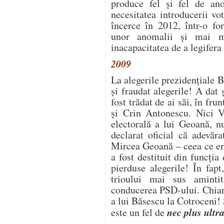
produce fel și fel de ano
necesitatea introducerii v
încerce în 2012, într-o fo
unor anomalii și mai m
inacapacitatea de a legifera 
2009
La alegerile prezidențiale B
și fraudat alegerile! A dat
fost trădat de ai săi, în fru
și Crin Antonescu. Nici V
electorală a lui Geoană, 
declarat oficial că adevăra
Mircea Geoană – ceea ce er
a fost destituit din funcț
pierduse alegerile! În fapt
trioului mai sus aminti
conducerea PSD-ului. Chiar 
a lui Băsescu la Cotroceni!
nec plus ultr
este un fel de