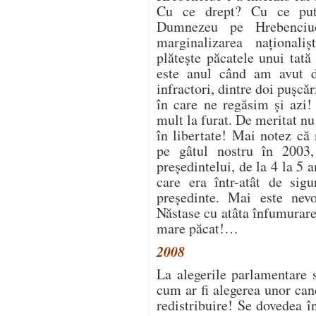
Cu ce drept? Cu ce put
Dumnezeu pe Hrebenciu
marginalizarea naționaliș
plătește păcatele unui tată
este anul când am avut d
infractori, dintre doi pușcăr
în care ne regăsim și azi!
mult la furat. De meritat nu
în libertate! Mai notez că 
pe gâtul nostru în 2003,
președintelui, de la 4 la 5
care era într-atât de sig
președinte. Mai este nev
Năstase cu atâta înfumurare 
mare păcat!…
2008
La alegerile parlamentare 
cum ar fi alegerea unor can
redistribuire! Se dovedea î