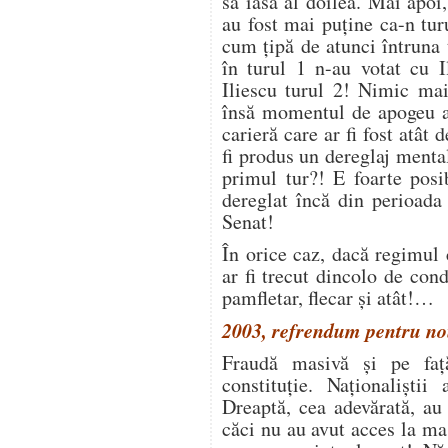
să iasă al doilea. Mai apoi
au fost mai puține ca-n tur
cum țipă de atunci întruna 
în turul 1 n-au votat cu I
Iliescu turul 2! Nimic mai
însă momentul de apogeu al
carieră care ar fi fost atât
fi produs un dereglaj menta
primul tur?! E foarte posi
dereglat încă din perioada
Senat!
În orice caz, dacă regimul 
ar fi trecut dincolo de cond
pamfletar, flecar și atât!…
2003, refrendum pentru no
Fraudă masivă și pe faț
constituție. Naționaliștii
Dreaptă, cea adevărată, a
căci nu au avut acces la m