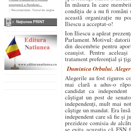
În măsura în care membri
energetică a României…
condiția de a nu fi români 
::
Recomandate
,
Turnul de veghe
această organizație nu poa
Naţiunea PRINT
Iliescu a acceptat-o!
Ion Iliescu a apărat preze
Parlament. Motivul: datorii
din decembrie pentru apor
ceaușist. Pentru aceleaș
tratament preferențial și țig
Duminica Orbului. Alegeri
Alegerile au fost riguros c
mai clară a adus-o răpo
candidat ca independent
câștigat un post de senato
independenți, mult mai not
câștige un mandat. Era însă
independent care să fie și j
prezideze comisia de alcătu
se evita acuzația că FSN f