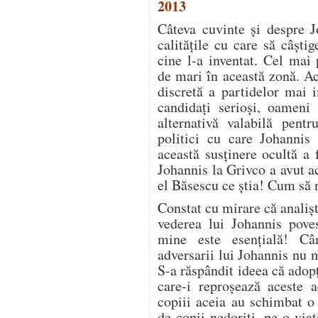
2013
Câteva cuvinte și despre J
calitățile cu care să câști
cine l-a inventat. Cel mai 
de mari în această zonă. Ac
discretă a partidelor mai 
candidați serioși, oameni 
alternativă valabilă pent
politici cu care Johannis 
această susținere ocultă a
Johannis la Grivco a avut a
el Băsescu ce știa! Cum să 
Constat cu mirare că analiști
vederea lui Johannis poves
mine este esențială! Câ
adversarii lui Johannis nu m
S-a răspândit ideea că adopți
care-i reproșează aceste a
copiii aceia au schimbat o 
de copii nedoriți, pe o via