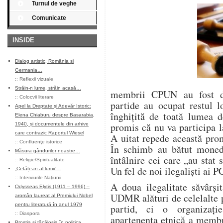
Turnul de veghe
Comunicate
INSIDE
Dialog artistic, România și
Germania…
::
Reflexii vizuale
Străin-n lume, străin acasă…
membrii CPUN au fost de
::
Colocvii literare
partide au ocupat restul l
Apel la Dreptate și Adevăr Istoric:
înghițită de toată lumea d
Elena Chiaburu despre Basarabia,
promis că nu va participa 
1940, și documentele din arhive
care contrazic Raportul Wiesel
A uitat repede această pro
::
Confluenţe istorice
În schimb au bătut moned
Măsura gândurilor noastre…
întâlnire cei care „au sta
::
Religie/Spiritualitate
Un fel de noi ilegaliști ai
„Cetățean al lumii”…
::
Interviurile Naţiunii
A doua ilegalitate săvârși
Odysseas Elytis (1911 – 1996) –
UDMR alături de celelalte 
aromân laureat al Premiului Nobel
pentru literatură în anul 1979
partid, ci o organizați
::
Diaspora
apartenența etnică a membr
Prostia și tăcăloșia în politica