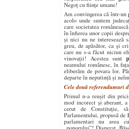
Negoț cu ființe umane!
Am convingerea că într-un p
acolo unde suntem judecaț
care societatea românească 
în înfierea unor copii desp
și nici nu ne interesează s
greu, de apăsător, ca și c
care nu s-a făcut niciun ef
p
vinovații! Acestea sunt
neamului românesc, în fața
eliberăm de povara lor. Pâ
departe în neputință și neîm
Cele două referendumuri de
Primul n-a reușit din prici
mod incorect și aberant, a
cerut de Constituție, 
Parlamentului, propusă de 
parlamentari nu avea c
„poporului”! Disperat, Băs