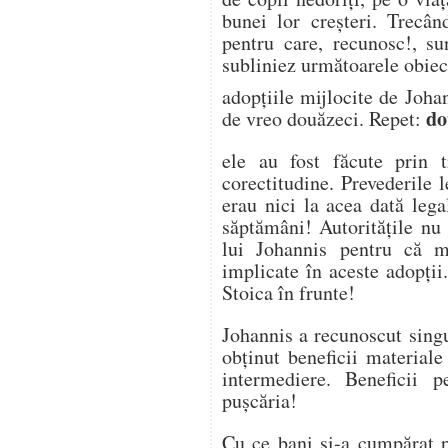
bunei lor creșteri. Trecâ
pentru care, recunosc!, su
subliniez următoarele obiecț
adopțiile mijlocite de Joha
do
de vreo douăzeci. Repet:
ele au fost făcute prin t
corectitudine. Prevederile 
erau nici la acea dată lega
săptămâni! Autoritățile nu
lui Johannis pentru că 
implicate în aceste adopții
Stoica în frunte!
Johannis a recunoscut singur
obținut beneficii material
intermediere. Beneficii 
pușcăria!
Cu ce bani și-a cumpărat p