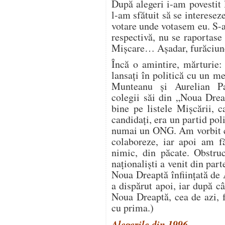
După alegeri i-am povestit 
l-am sfătuit să se interesez
votare unde votasem eu. S-a
respectivă, nu se raportase
Mișcare… Așadar, furăciun
Încă o amintire, mărturie:
lansați în politică cu un me
Munteanu și Aurelian Pa
colegii săi din „Noua Drea
bine pe listele Mișcării, 
candidați, era un partid po
numai un ONG. Am vorbit cu
colaboreze, iar apoi am fă
nimic, din păcate. Obstruc
naționaliști a venit din pa
Noua Dreaptă înființată de
a dispărut apoi, iar după câț
Noua Dreaptă, cea de azi, f
cu prima.)
Alegerile din 1996