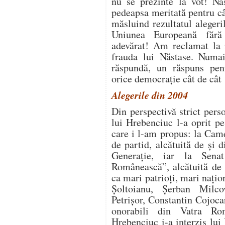
nu se prezinte la vot! Nă
pedeapsa meritată pentru cât
măsluind rezultatul alegeri
Uniunea Europeană fără
adevărat! Am reclamat la
frauda lui Năstase. Numa
răspundă, un răspuns penib
orice democrație cât de câ
Alegerile din 2004
Din perspectivă strict perso
lui Hrebenciuc l-a oprit pe
care i l-am propus: la Cam
de partid, alcătuită de și
Generație, iar la Sena
Românească”, alcătuită de 
ca mari patrioți, mari nați
Șoltoianu, Șerban Milc
Petrișor, Constantin Cojoca
onorabili din Vatra Rom
Hrebenciuc i-a interzis lui