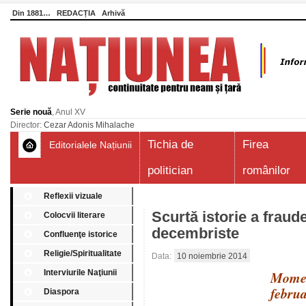
Din 1881…
REDACȚIA
Arhivă
Serie nouă
, Anul XV
Director:
Cezar Adonis Mihalache
Tichia de
Firea
Editorialele Națiunii
politician
românilor
Reflexii vizuale
Scurtă istorie a fraude
Colocvii literare
decembriste
Confluenţe istorice
Religie/Spiritualitate
Data:
10 noiembrie 2014
Interviurile Naţiunii
Momen
febru
Diaspora