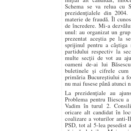
Schema se va relua cu St
prezidențialele din 2004
materie de fraudă. Îl cuno
de încredere. Mi-a dezvălui
unul: au organizat un grup
prezentat aceștia pe la se
sprijinul pentru a câștiga
partidului respectiv la sec
multe secții de vot au aju
oameni de-ai lui Băsescu,
buletinele și cifrele cum
primăria Bucureștiului a f
nu mai fusese până atunci ni
La prezidențiale au ajun
Problema pentru Iliescu a 
Vadim în turul 2. Consilie
oricare alt candidat în lo
coalizare a voturilor anti-I
PSD, tot al 5-lea pesedist 