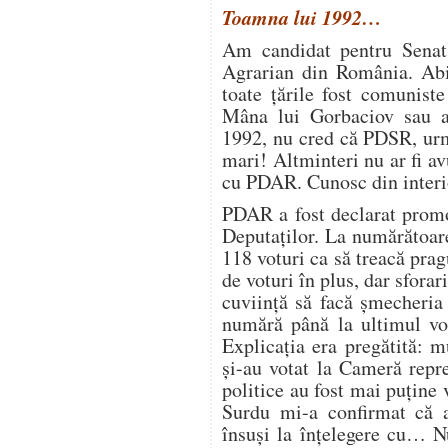
Toamna lui 1992…
Am candidat pentru Senat
Agrarian din România. Abi
toate țările fost comunist
Mâna lui Gorbaciov sau a
1992, nu cred că PDSR, urm
mari! Altminteri nu ar fi a
cu PDAR. Cunosc din interi
PDAR a fost declarat promo
Deputaților. La numărătoare
118 voturi ca să treacă prag
de voturi în plus, dar sforari
cuviință să facă șmecheria
numără până la ultimul vo
Explicația era pregătită: m
și-au votat la Cameră repre
politice au fost mai puțin
Surdu mi-a confirmat că a
însuși la înțelegere cu… N