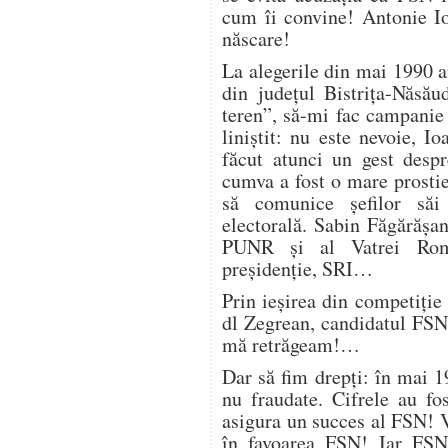
cum îi convine! Antonie I
născare!
La alegerile din mai 1990 
din județul Bistrița-Năsă
teren”, să-mi fac campanie
liniștit: nu este nevoie, 
făcut atunci un gest desp
cumva a fost o mare prosti
să comunice șefilor să
electorală. Sabin Făgărășa
PUNR și al Vatrei Român
preșidenție, SRI…
Prin ieșirea din competiți
dl Zegrean, candidatul FSN-
mă retrăgeam!…
Dar să fim drepți: în mai 1
nu fraudate. Cifrele au fo
asigura un succes al FSN! V
în favoarea FSN! Iar FSN