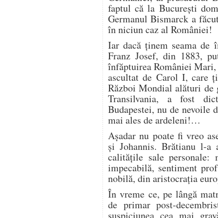
faptul că la București do
Germanul Bismarck a făcut 
în niciun caz al României!
Iar dacă ținem seama de în
Franz Josef, din 1883, pu
înfăptuirea României Mari, 
ascultat de Carol I, care 
Război Mondial alături de g
Transilvania, a fost dic
Budapestei, nu de nevoile d
mai ales de ardeleni!…
Așadar nu poate fi vreo as
și Johannis. Brătianu l-a 
calitățile sale personale:
impecabilă, sentiment prof
nobilă, din aristocrația eur
În vreme ce, pe lângă matr
de primar post-decembris
suspiciunea cea mai gravă