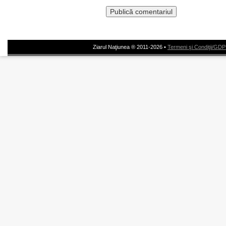
Ziarul Naţiunea ® 2011-2026 •
Termeni şi Condiţii/GD