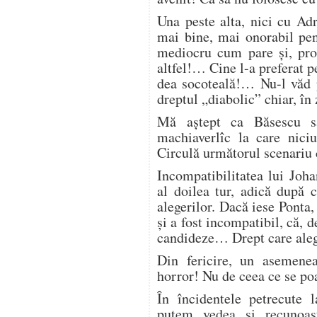
Una peste alta, nici cu Adr
mai bine, mai onorabil pe
mediocru cum pare și, proba
altfel!… Cine l-a preferat p
dea socoteală!… Nu-l văd p
dreptul „diabolic” chiar, în 
Mă aștept ca Băsescu s
machiaverlîc la care nici
Circulă următorul scenariu cl
Incompatibilitatea lui Joh
al doilea tur, adică după c
alegerilor. Dacă iese Ponta
și a fost incompatibil, că, d
candideze… Drept care aleg
Din fericire, un asemenea
horror! Nu de ceea ce se po
În încidentele petrecute l
putem vedea și recunoaș