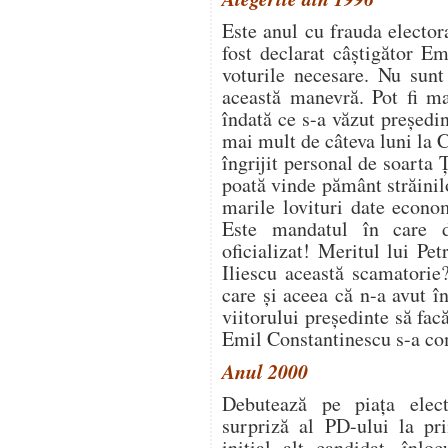
Este anul cu frauda electo
fost declarat câștigător E
voturile necesare. Nu sunt
această manevră. Pot fi ma
îndată ce s-a văzut președin
mai mult de câteva luni la 
îngrijit personal de soarta Ț
poată vinde pământ străinil
marile lovituri date econo
Este mandatul în care 
oficializat! Meritul lui P
Iliescu această scamatorie
care și aceea că n-a avut în
viitorului președinte să fac
Emil Constantinescu s-a com
Anul 2000
Debutează pe piața elect
surpriză al PD-ului la pr
inițial alt candidat, înlo