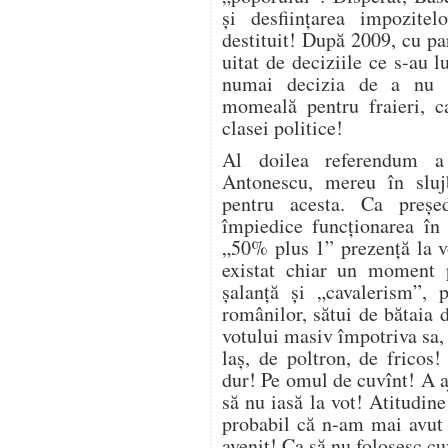
și desființarea impozite
destituit! După 2009, cu pa
uitat de deciziile ce s-au 
numai decizia de a nu fi
momeală pentru fraieri, c
clasei politice!
Al doilea referendum a
Antonescu, mereu în sluj
pentru acesta. Ca preșe
împiedice funcționarea în 
„50% plus 1” prezență la 
existat chiar un moment 
șalanță și „cavalerism”, 
românilor, sătui de bătaia 
votului masiv împotriva sa, 
laș, de poltron, de fricos
dur! Pe omul de cuvînt! A a
să nu iasă la vot! Atitudine
probabil că n-am mai avut 
avenit! Ca să nu folosesc cu