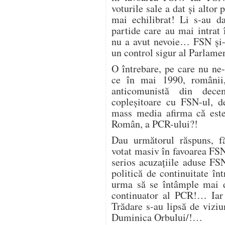
voturile sale a dat și altor
mai echilibrat! Li s-au da
partide care au mai intra
nu a avut nevoie… FSN și-a
un control sigur al Parlamen
O întrebare, pe care nu ne
ce în mai 1990, românii,
anticomunistă din dece
copleșitoare cu FSN-ul, d
mass media afirma că est
Român, a PCR-ului?!
Dau următorul răspuns, fă
votat masiv în favoarea FSN
serios acuzațiile aduse FS
politică de continuitate în
urma să se întâmple mai 
continuator al PCR!… Iar
Trădare s-au lipsă de viziu
Duminica Orbului/!…