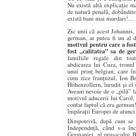
Nu există altă explicație ma
de natură penală, dobândite
există bani mai murdari!…
Zic unii că acest Johannis,
german, ar putea fi un al
motivul pentru care a fost
fost „calitatea” sa de ge
familiile regale din to
abdicarea lui Cuza, tronul
unui prinț belgian, care î
cum zice franțuzul, Ion Br
Hohenzollern, înrudit și el
Aveam nevoie de o „pilă” la
motivul aducerii lui Carol, 
contat faptul că era german!
împărații Europei de atunc
Dimpotrivă, după cum se ș
Independnță, când s-a înch
Germaniei, al prusacului B