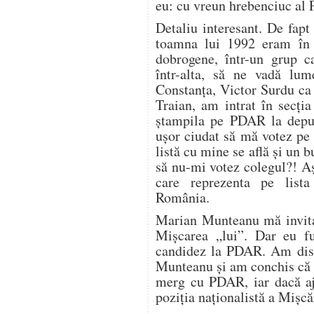
eu: cu vreun hrebenciuc a
Detaliu interesant. De fapt
toamna lui 1992 eram în 
dobrogene, într-un grup 
într-alta, să ne vadă lu
Constanța, Victor Surdu c
Traian, am intrat în secți
ștampila pe PDAR la deputa
ușor ciudat să mă votez pe
listă cu mine se află și un 
să nu-mi votez colegul?! A
care reprezenta pe list
România.
Marian Munteanu mă invita
Mișcarea „lui”. Dar eu f
candidez la PDAR. Am disc
Munteanu și am conchis că 
merg cu PDAR, iar dacă aju
poziția naționalistă a Mișc