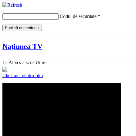
Codul de securitate
*
Naţiunea TV
La Alba s-a scris Unire
Click aici pentru film