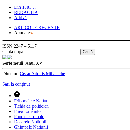
Din 1881…
REDACȚIA
Arhivă
ARTICOLE RECENTE
Abonare
ISSN 2247 – 5117
Caută după:
Serie nouă
, Anul XV
Director:
Cezar Adonis Mihalache
Sari la conținut
Editorialele Națiunii
Tichia de politician
Firea românilor
Puncte cardinale
Dosarele Națiunii
Ghimpele Națiunii