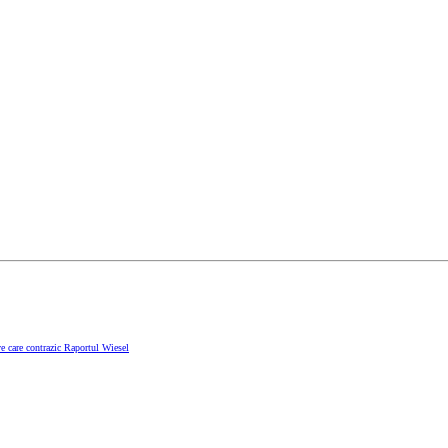
e care contrazic Raportul Wiesel