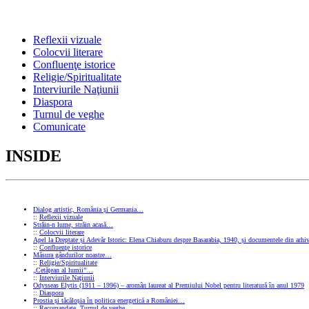
Reflexii vizuale
Colocvii literare
Confluenţe istorice
Religie/Spiritualitate
Interviurile Naţiunii
Diaspora
Turnul de veghe
Comunicate
INSIDE
Dialog artistic, România și Germania…
::
Reflexii vizuale
Străin-n lume, străin acasă…
::
Colocvii literare
Apel la Dreptate și Adevăr Istoric: Elena Chiaburu despre Basarabia, 1940, și documentele din arhiv
::
Confluenţe istorice
Măsura gândurilor noastre…
::
Religie/Spiritualitate
„Cetățean al lumii”…
::
Interviurile Naţiunii
Odysseas Elytis (1911 – 1996) – aromân laureat al Premiului Nobel pentru literatură în anul 1979
::
Diaspora
Prostia și tăcăloșia în politica energetică a României…
::
Recomandate
,
Turnul de veghe