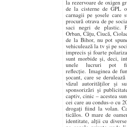
la rezervoare de oxigen gr
de la cisterne de GPL op
carnagii pe șosele care s
procură otrava de pe soc
saci negri de plastic. 
Orban, Câțu, Ciucă, Ciol
de la Bihor, nu pot spune
vehiculează la tv și pe soc
imprecis și foarte polariza
sunt morbide și, deci, in
unele lucruri pot f
reflecție. Imaginea de fu
șocant, care se derulează
văzul autorităților și s
sponsorizări și publicitat
captiv, cinic – acestea su
cei care au condus-o cu 20
drogați fiind la volan. C
ticălos. O mare de oamen
identitate, alții cu divers