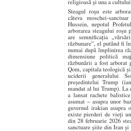
religioasă și una a cultului
Steagul roșu este arbora
câteva moschei-sanctuar 
Hussein, nepotul Profet
arborarea steagului roșu 
are semnificația „vărsăr
răzbunare”, el putând fi în
numai după împlinirea răz
dimensiune politică ma
răzbunării a fost arbora
Qom, capitala teologică și 
uciderii generalului S
președintelui Trump (ia
mandat al lui Trump). La 
a lansat rachete balistic
asumat – asupra unor baz
guvernul irakian asupra o
existe pierderi de vieți 
din 28 februarie 2026 ste
sanctuare șiite din Iran și