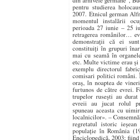
din arhivele germane”, Buc
pentru studierea holocau
2007. Etnicul german Alfr
momentul instalării ocup
perioada 27 iunie – 25 i
retragerea românilor… ev
demonstrații că ei sunt
constituiți în grupuri în
mai cu seamă în organele 
etc. Multe victime erau și 
exemplu directorul fabri
comisari politici români. 
oraș, în noaptea de vineri
furtunos de către evrei. F
trupelor rusești au durat 
evreii au jucat rolul pr
spuneau aceasta cu uimir
localnicilor». – Consemnă
regretatul istoric ieșe
populație în România (19
Enciclopedică, 2003; fiind