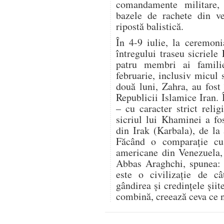
comandamente militare,
bazele de rachete din ve
ripostă balistică.
În 4-9 iulie, la ceremon
întregului traseu sicriele
patru membri ai famili
februarie, inclusiv micul 
două luni, Zahra, au fost 
Republicii Islamice Iran.
– cu caracter strict relig
sicriul lui Khaminei a fo
din Irak (Karbala), de la
Făcând o comparație cu r
americane din Venezuela, 
Abbas Araghchi, spunea: „
este o civilizație de c
gândirea și credințele șii
combină, creează ceva ce n