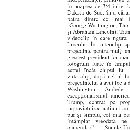
în noaptea de 3/4 iulie,
Dakota de Sud, în a cărui
patru dintre cei mai i
(George Washington, Thom
și Abraham Lincoln). Trum
videoclip în care figura
Lincoln. În videoclip s
președinte pentru mulți an
greatest president for ma
fotografii luate în timpu
astfel încât chipul lui
videoclip, după cel al lu
președintelui a avut loc a
Washington. Ambele 
excepționalismul america
Trump, centrat pe propr
supraviețuirea națiunii a
pur și simplu, cel mai bu
întâmplat vreodată pe
oamenilor”… „Statele Uni