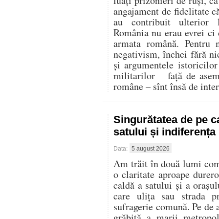
luați prizonieri de ruși, c
angajament de fidelitate că
au contribuit ulterior
România nu erau evrei ci d
armata română. Pentru n
negativism, închei fără ni
și argumentele istoricilor 
militarilor – față de ase
române – sînt însă de inter
Singurătatea de pe c
satului și indiferenț
Data:
5 august 2026
Am trăit în două lumi compl
o claritate aproape durer
caldă a satului și a oraș
care ulița sau strada p
sufragerie comună. Pe de al
grăbită a marii metropo