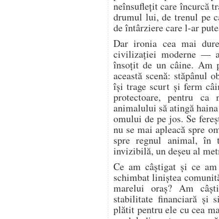
neînsuflețit care încurcă tr
drumul lui, de trenul pe c
de întârziere care l-ar pute
Dar ironia cea mai dure
civilizației moderne — a
însoțit de un câine. Am 
această scenă: stăpânul o
își trage scurt și ferm câi
protectoare, pentru ca 
animalului să atingă haina
omului de pe jos. Se fere
nu se mai apleacă spre o
spre regnul animal, în 
invizibilă, un deșeu al met
Ce am câștigat și ce am
schimbat liniștea comunită
marelui oraș? Am câșt
stabilitate financiară și
plătit pentru ele cu cea