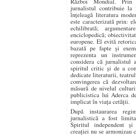
Război Mondial. Prin a
jurnalistul contribuie l
înțeleagă literatura mode
este caracterizată prin: el
echilibrată; argumentar
enciclopedică; obiectivitat
europene. El evită retoric
bazată pe fapte și exem
reprezenta un instrume
considera că jurnalistul 
spiritul critic și de a co
dedicate literaturii, teatrul
convingerea că dezvoltar
măsură de nivelul culturi
publicistica lui Aderca d
implicat în viața cetății.
După instaurarea regim
jurnalistică a fost limit
Spiritul independent și
creației nu se armonizau c