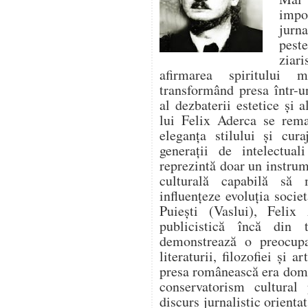
impo
jurna
pest
ziari
afirmarea spiritului 
transformând presa într-un
al dezbaterii estetice și a
lui Felix Aderca se rema
eleganța stilului și cura
generații de intelectua
reprezintă doar un instrume
culturală capabilă să
influențeze evoluția socie
Puiești (Vaslui), Felix 
publicistică încă din t
demonstrează o preocupa
literaturii, filozofiei și 
presa românească era domi
conservatorism cultural
discurs jurnalistic orienta