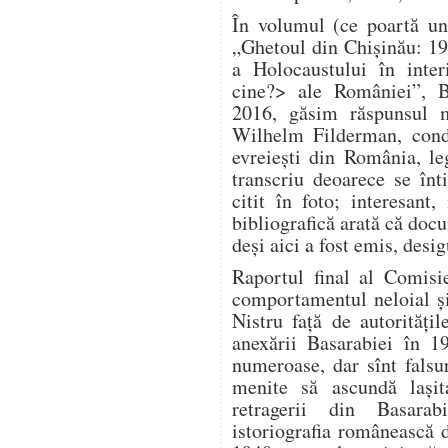
În volumul (ce poartă un
„Ghetoul din Chișinău: 1
a Holocaustului în inter
cine?> ale României”, B
2016, găsim răspunsul m
Wilhelm Filderman, condu
evreiești din România, le
transcriu deoarece se înt
citit în foto; interesan
bibliografică arată că doc
deși aici a fost emis, desig
Raportul final al Comisi
comportamentul neloial și 
Nistru față de autorităț
anexării Basarabiei în 1
numeroase, dar sînt falsuri
menite să ascundă lași
retragerii din Basara
istoriografia românească 