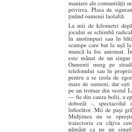
maniere ale comunității n
privirea. Plasa de sigura
ținând oamenii laolaltă.
La mii de kilometri depă
jocului se schimbă radica
în anotimpuri sau în bătă
scumpe care bat la ușă la 
muncă la foc automat. În
este mânat de un singur 
Oamenii merg pe stradă
telefonului sau în proprii
pentru a se izola de zgo
mare de oameni, dar ești 
pe un trotuar din vestul 
— fie din cauza bolii, a ep
doborât -, spectacolul i
înfiorător. Mii de pași gr
Mulțimea nu se oprește.
traiectoria cu câțiva ce
pământ ca pe un simplu