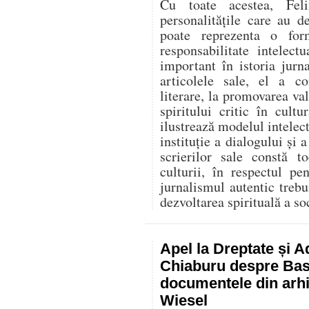
Cu toate acestea, Fel
personalitățile care au d
poate reprezenta o for
responsabilitate intelec
important în istoria jurn
articolele sale, el a co
literare, la promovarea va
spiritului critic în cult
ilustrează modelul intelect
instituție a dialogului și a
scrierilor sale constă t
culturii, în respectul p
jurnalismul autentic trebu
dezvoltarea spirituală a soc
Apel la Dreptate și A
Chiaburu despre Basa
documentele din arhi
Wiesel