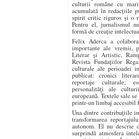
culturii române cu mari
acumulată în redacțiile pu
spirit critic riguros și o
Pentru el, jurnalismul n
formă de creație intelectua
Felix Aderca a colabora
importante ale vremii, p
Literar și Artistic, Ram
Revista Fundațiilor Rega
culturale ale perioadei i
publicat: cronici literar
reportaje culturale; es
personalități ale cultur
europeană. Textele sale se
printr-un limbaj accesibil 
Una dintre contribuțiile i
transformarea reportajulu
autonom. El nu descrie d
surprindă atmosfera intel