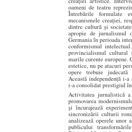
creației artistice. Intervi
oameni de teatru reprezi
Întrebările formulate e
mecanismele creației, resp
dintre cultură și societa
apropie de jurnalismul o
Germania în perioada inter
conformismul intelectual
provincialismul cultural 
marile curente europene. 
estetice, nu pe atacuri per
opere trebuie judecată e
Această independență i-a 
i-a consolidat prestigiul î
Activitatea jurnalistică 
promovarea modernismului.
și încurajează experiment
sincronizării culturii ro
analizează operele unor a
publicului transformări