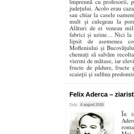
împreună cu profesorii, 
județului. Acolo erau cazaț
sau chiar la casele oamen
mult și culegeau la por
Alături de ei veneau mili
fabrici și uzine… Nici la
lipsit de asemenea co
Mofleniului și Bucovățul
chemați să salvăm recolt
viermi de mătase, iar elevi
fructe de pădure, fructe 
scaieții și sulfina predom
Felix Aderca – ziaris
Data:
6 august 2026
În i
Aderc
roman
Mai 