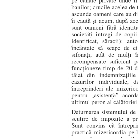
pe canale private unde l
banilor; crucile acelea de 
ascunde oameni care au dis
îi caută și acum, după zeci
sunt oameni fără identita
societăți întregi de copi
identificat, săracii); aut
încântate să scape de ei
sifonați, atât de mulți î
recompensate suficient p
funcționeze timp de 20 d
tăiat din indemnizațiile
cazurilor individuale, 
întreprinderi ale mizeric
pentru „asistență” acor
ultimul peron al călătoriei 
Deturnarea sistemului de 
scutire de impozite a pre
Sunt convins că întrepr
practică mizericordia pe 