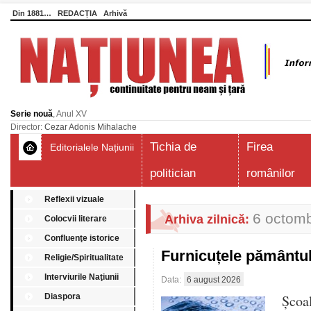
Din 1881…
REDACȚIA
Arhivă
Serie nouă
, Anul XV
Director:
Cezar Adonis Mihalache
Tichia de
Firea
Editorialele Națiunii
politician
românilor
Reflexii vizuale
6 octomb
Arhiva zilnică:
Colocvii literare
Confluenţe istorice
Furnicuțele pământu
Religie/Spiritualitate
Interviurile Naţiunii
Data:
6 august 2026
Diaspora
Școa