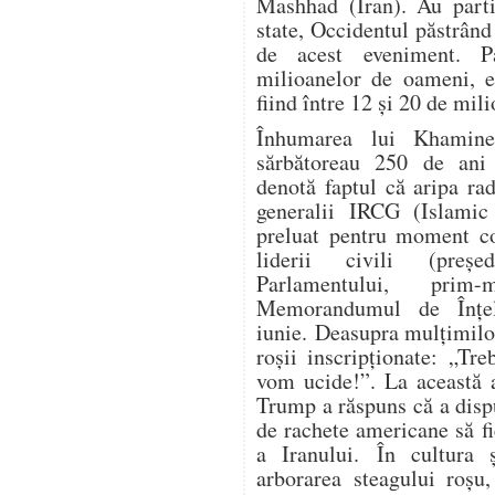
Mashhad (Iran). Au parti
state, Occidentul păstrând
de acest eveniment. P
milioanelor de oameni, es
fiind între 12 și 20 de mil
Înhumarea lui Khamine
sărbătoreau 250 de ani 
denotă faptul că aripa ra
generalii IRCG (Islamic
preluat pentru moment co
liderii civili (președ
Parlamentului, prim-
Memorandumul de Înțe
iunie. Deasupra mulțimilo
roșii inscripționate: „Tr
vom ucide!”. La această a
Trump a răspuns că a dispu
de rachete americane să fi
a Iranului. În cultura ș
arborarea steagului roșu