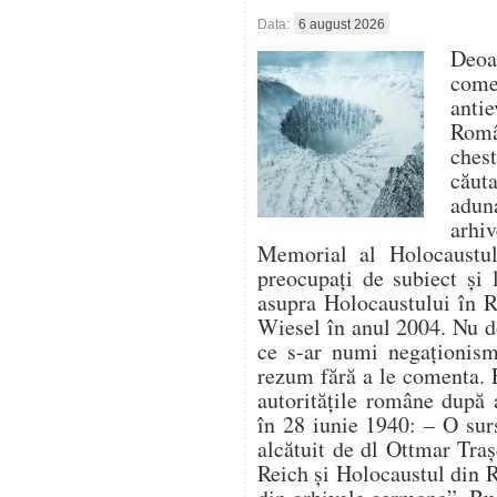
Data:
6 august 2026
Deo
com
antie
Român
ches
căut
aduna
arhi
Memorial al Holocaustulu
preocupați de subiect și 
asupra Holocaustului în 
Wiesel în anul 2004. Nu d
ce s-ar numi negaționism 
rezum fără a le comenta. 
autoritățile române după 
în 28 iunie 1940: – O su
alcătuit de dl Ottmar Traș
Reich și Holocaustul din