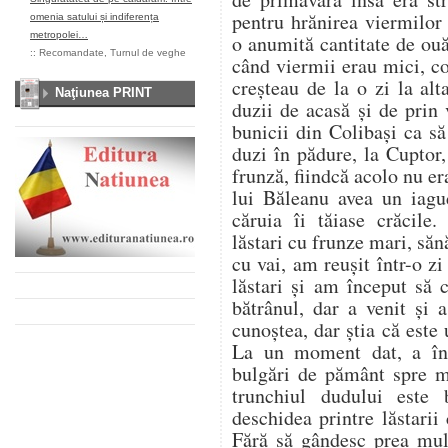
pentru hrănirea viermilor
omenia satului și indiferența
metropolei…
o anumită cantitate de ou
::
Recomandate
,
Turnul de veghe
când viermii erau mici, co
creșteau de la o zi la al
Naţiunea PRINT
duzii de acasă și de prin
bunicii din Colibași ca s
duzi în pădure, la Cuptor
frunză, fiindcă acolo nu er
lui Băleanu avea un iag
căruia îi tăiase crăcile.
lăstari cu frunze mari, săn
cu vai, am reușit într-o z
lăstari și am început să
bătrânul, dar a venit și
cunoștea, dar știa că este u
La un moment dat, a înc
bulgări de pământ spre 
trunchiul dudului este
deschidea printre lăstarii
Fără să gândesc prea mul