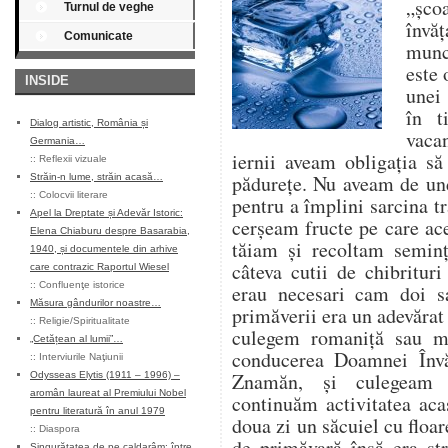
„șco
Turnul de veghe
învăț
Comunicate
munce
este 
INSIDE
unei 
în t
Dialog artistic, România și
vaca
Germania…
iernii aveam obligația s
::
Reflexii vizuale
pădurețe. Nu aveam de un
Străin-n lume, străin acasă…
::
Colocvii literare
pentru a împlini sarcina tr
Apel la Dreptate și Adevăr Istoric:
cerșeam fructe pe care ace
Elena Chiaburu despre Basarabia,
tăiam și recoltam seminț
1940, și documentele din arhive
câteva cutii de chibritur
care contrazic Raportul Wiesel
::
Confluenţe istorice
erau necesari cam doi s
Măsura gândurilor noastre…
primăverii era un adevărat
::
Religie/Spiritualitate
culegem romaniță sau m
„Cetățean al lumii”…
conducerea Doamnei Învă
::
Interviurile Naţiunii
Znamăn, și culegeam 
Odysseas Elytis (1911 – 1996) –
aromân laureat al Premiului Nobel
continuăm activitatea aca
pentru literatură în anul 1979
doua zi un săcuiel cu flo
::
Diaspora
de primăvară însă era st
Singurătatea de pe caldarâm: între