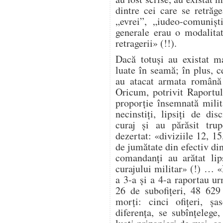
dintre cei care se retrăg
„evrei”, „iudeo-comuniș
generale erau o modalita
retragerii» (!!).
Dacă totuși au existat ma
luate în seamă; în plus, ce
au atacat armata română 
Oricum, potrivit Raportul
proporție însemnată milit
necinstiți, lipsiți de dis
curaj și au părăsit trup
dezertat: «diviziile 12, 1
de jumătate din efectiv di
comandanți au arătat lip
curajului militar» (!) … 
a 3-a și a 4-a raportau ur
26 de subofițeri, 48 629
morți: cinci ofițeri, șa
diferența, se subînțelege