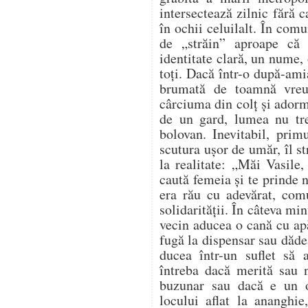
intersectează zilnic fără 
în ochii celuilalt. În comu
de „străin” aproape că
identitate clară, un nume, 
toți. Dacă într-o după-ami
brumată de toamnă vreu
cârciuma din colț și adorm
de un gard, lumea nu tr
bolovan. Inevitabil, prim
scutura ușor de umăr, îl s
la realitate: „Măi Vasile,
caută femeia și te prinde
era rău cu adevărat, com
solidarității. În câteva mi
vecin aducea o cană cu apă
fugă la dispensar sau dădea
ducea într-un suflet să
întreba dacă merită sau n
buzunar sau dacă e un 
locului aflat la ananghie