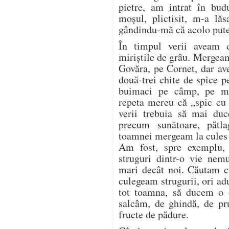
pietre, am intrat în bud
moșul, plictisit, m-a lăs
gândindu-mă că acolo pute
În timpul verii aveam 
miriștile de grâu. Mergea
Govăra, pe Cornet, dar a
două-trei chite de spice p
buimaci pe câmp, pe mir
repeta mereu că „spic cu 
verii trebuia să mai duc
precum sunătoare, pătl
toamnei mergeam la cules d
Am fost, spre exemplu,
struguri dintr-o vie nem
mari decât noi. Căutam cu
culegeam strugurii, ori a
tot toamna, să ducem o o
salcâm, de ghindă, de pr
fructe de pădure.