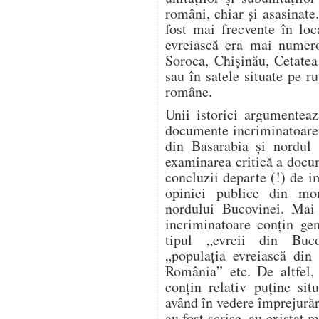
români, chiar și asasinate
fost mai frecvente în loc
evreiască era mai numero
Soroca, Chișinău, Cetatea
sau în satele situate pe ru
române.
Unii istorici argumente
documente incriminatoare re
din Basarabia și nordul 
examinarea critică a docu
concluzii departe (!) de i
opiniei publice din mo
nordului Bucovinei. Mai 
incriminatoare conțin gen
tipul „evreii din Buco
„populația evreiască din 
România” etc. De altfel, 
conțin relativ puține sit
având în vedere împrejură
au fost scrise, au existat m