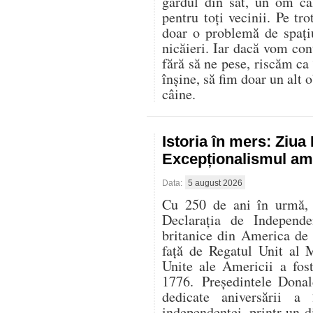
gardul din sat, un om că
pentru toți vecinii. Pe t
doar o problemă de spați
nicăieri. Iar dacă vom con
fără să ne pese, riscăm ca
înșine, să fim doar un alt o
câine.
Istoria în mers: Ziu
Excepționalismul ame
Data:
5 august 2026
Cu 250 de ani în urmă, l
Declarația de Independe
britanice din America de
față de Regatul Unit al 
Unite ale Americii a fos
1776. Președintele Donal
dedicate aniversării 
independenței, printr-un di