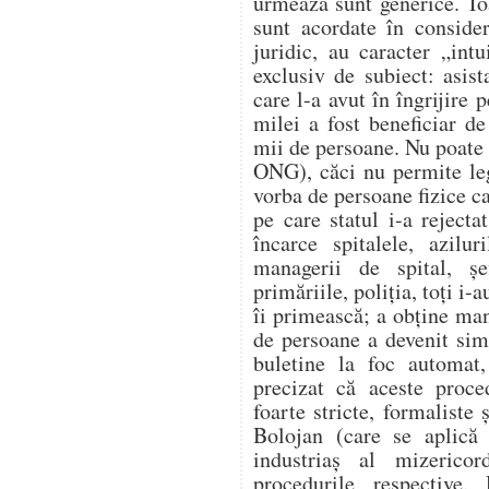
urmează sunt generice. Toa
sunt acordate în conside
juridic, au caracter „int
exclusiv de subiect: asist
care l-a avut în îngrijire 
milei a fost beneficiar de
mii de persoane. Nu poate 
ONG), căci nu permite legi
vorba de persoane fizice ca
pe care statul i-a reject
încarce spitalele, azilur
managerii de spital, șe
primăriile, poliția, toți i-
îi primească; a obține man
de persoane a devenit sim
buletine la foc automat,
precizat că aceste proce
foarte stricte, formaliste 
Bolojan (care se aplică 
industriaș al mizerico
procedurile respective