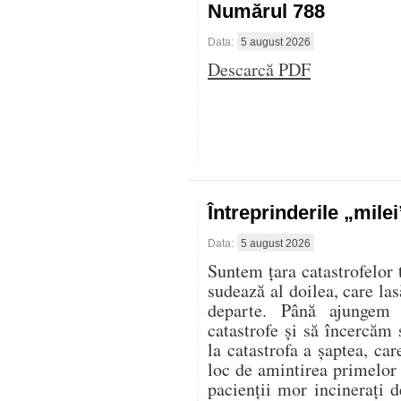
Numărul 788
Data:
5 august 2026
Descarcă PDF
Întreprinderile „mile
Data:
5 august 2026
Suntem țara catastrofelor 
sudează al doilea, care las
departe. Până ajungem 
catastrofe și să încercăm 
la catastrofa a șaptea, ca
loc de amintirea primelor
pacienții mor incinerați d