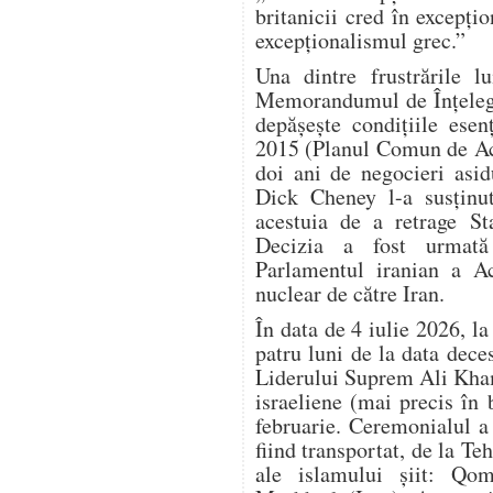
britanicii cred în excepțio
excepționalismul grec.”
Una dintre frustrările 
Memorandumul de Înțelege
depășește condițiile esen
2015 (Planul Comun de Ac
doi ani de negocieri asi
Dick Cheney l-a susținu
acestuia de a retrage S
Decizia a fost urmată
Parlamentul iranian a Ac
nuclear de către Iran.
În data de 4 iulie 2026, l
patru luni de la data dec
Liderului Suprem Ali Kham
israeliene (mai precis în
februarie. Ceremonialul a d
fiind transportat, de la Teh
ale islamului șiit: Qom