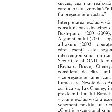
succes, cea mai realizat
care a existat vreodată în 
fiu președintele vostru.”
Interpretarea exclusivist
constituit baza doctrinei d
Bush-junior (2001-2009),
Afganistanului (2001 – o
a Irakului (2003 – operaț
cărei esență este hege
intervenționismul milita
Securitate al ONU. Ideol
(Richard Bruce) Cheney, 
considerat de către unii
vicepreședinte american
Lumea are Nevoie de o Am
cu fiica sa, Liz Cheney, î
prezidențial al lui Bara
viziune exclusivistă a ex
vehement poziția lui Ob
„Cred în excepționalismu