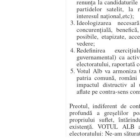
renunţa la candidaturile
partidelor satelit, la 
interesul naţional,etc);
Ideologizarea necesa
concurenţială, benefică
posibile, etapizate, acc
vedere;
Redefinirea exerciţiu
guvernamental) ca activi
electoratului, raportată c
Votul Alb va armoniza t
patria comună, români ş
impactul distructiv al 
aflate pe contra-sens con
Preotul, indiferent de con
profundă a greşelilor po
propriului suflet, întărin
existenţă. VOTUL ALB ar
electoratului: Ne-am sătura