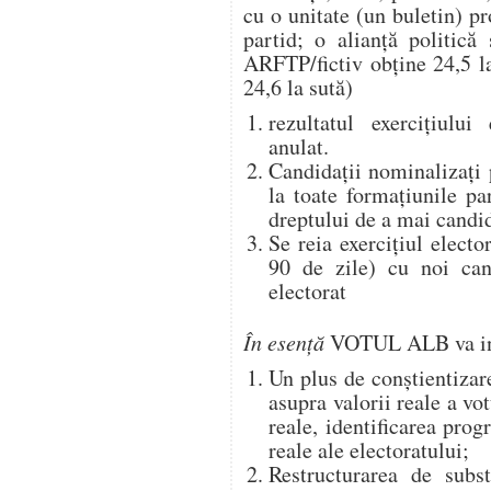
cu o unitate (un buletin) p
partid; o alianţă politică
ARFTP/fictiv obţine 24,5 
24,6 la sută)
rezultatul exerciţiulu
anulat.
Candidaţii nominalizaţi p
la toate formaţiunile pa
dreptului de a mai candid
Se reia exerciţiul electo
90 de zile) cu noi can
electorat
În esenţă
VOTUL ALB va i
Un plus de conştientizar
asupra valorii reale a vo
reale, identificarea prog
reale ale electoratului;
Restructurarea de subst