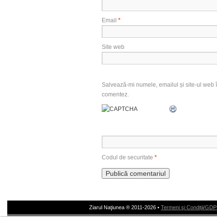
Email
*
Site web
Salvează-mi numele, emailul și site-ul web î
comentez.
Codul de securitate
*
Ziarul Naţiunea ® 2011-2026 •
Termeni şi Condiţii/GD