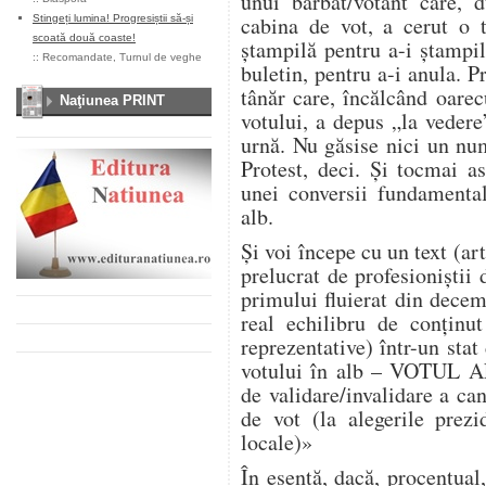
unui bărbat/votant care, 
cabina de vot, a cerut o t
Stingeți lumina! Progresiștii să-și
scoată două coaste!
ştampilă pentru a-i ştampil
::
Recomandate
,
Turnul de veghe
buletin, pentru a-i anula. P
tânăr care, încălcând oarec
Naţiunea PRINT
votului, a depus „la vedere
urnă. Nu găsise nici un num
Protest, deci. Şi tocmai a
unei conversii fundamental
alb.
Şi voi începe cu un text (ar
prelucrat de profesioniştii
primului fluierat din decem
real echilibru de conţinut
reprezentative) într-un sta
votului în alb – VOTUL AL
de validare/invalidare a ca
de vot (la alegerile prezi
locale)»
În esenţă, dacă, procentual