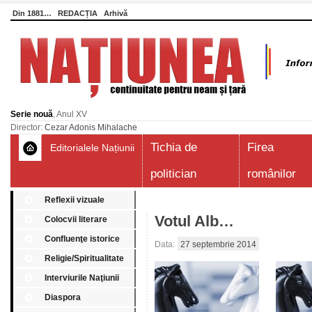
Din 1881…
REDACȚIA
Arhivă
Serie nouă
, Anul XV
Director:
Cezar Adonis Mihalache
Tichia de
Firea
Editorialele Națiunii
politician
românilor
Reflexii vizuale
Votul Alb…
Colocvii literare
Confluenţe istorice
Data:
27 septembrie 2014
Religie/Spiritualitate
Interviurile Naţiunii
Diaspora