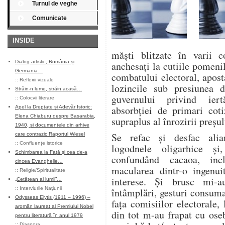
Turnul de veghe
Comunicate
INSIDE
măşti blitzate în varii c
Dialog artistic, România și
anchesaţi la cutiile pomen
Germania…
combatului electoral, aposta
::
Reflexii vizuale
lozincile sub presiunea d
Străin-n lume, străin acasă…
guvernului privind iert
::
Colocvii literare
absorbţiei de primari cot
Apel la Dreptate și Adevăr Istoric:
Elena Chiaburu despre Basarabia,
supraplus al înrozirii preşul
1940, și documentele din arhive
Se refac şi desfac alian
care contrazic Raportul Wiesel
::
Confluenţe istorice
logodnele oligarhice şi
Schimbarea la Față și cea de-a
confundând cacaoa, incl
cincea Evanghelie…
macularea dintr-o ingenui
::
Religie/Spiritualitate
interese. Şi brusc mi-
„Cetățean al lumii”…
::
Interviurile Naţiunii
întâmplări, gesturi consumat
Odysseas Elytis (1911 – 1996) –
faţa comisiilor electorale,
aromân laureat al Premiului Nobel
din tot m-au frapat cu ose
pentru literatură în anul 1979
::
Diaspora