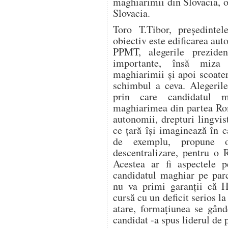
maghiarimii din Slovacia, or
Slovacia.
Toro T.Tibor, preşedinte
obiectiv este edificarea au
PPMT, alegerile prezide
importante, însă miza 
maghiarimii şi apoi scoater
schimbul a ceva. Alegerile
prin care candidatul m
maghiarimea din partea Româ
autonomii, drepturi lingvist
ce ţară îşi imaginează în 
de exemplu, propune o 
descentralizare, pentru o
Acestea ar fi aspectele p
candidatul maghiar pe par
nu va primi garanţii că 
cursă cu un deficit serios l
atare, formaţiunea se gând
candidat -a spus liderul de 