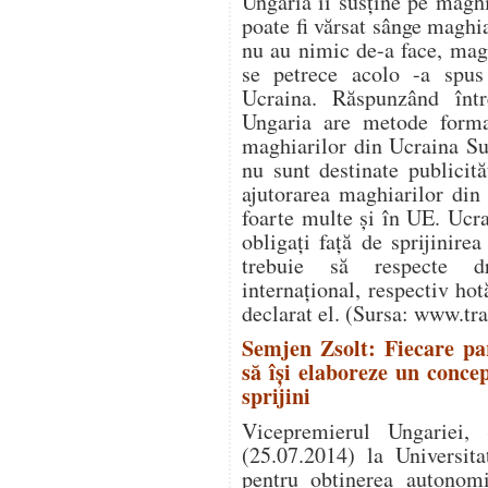
Ungaria îi susţine pe magh
poate fi vărsat sânge maghi
nu au nimic de-a face, mag
se petrece acolo -a spus 
Ucraina. Răspunzând într
Ungaria are metode forma
maghiarilor din Ucraina Su
nu sunt destinate publicită
ajutorarea maghiarilor din
foarte multe şi în UE. Ucr
obligaţi faţă de sprijinirea
trebuie să respecte dr
internaţional, respectiv ho
declarat el. (Sursa: www.tr
Semjen Zsolt: Fiecare pa
să îşi elaboreze un conce
sprijini
Vicepremierul Ungariei,
(25.07.2014) la Universit
pentru obţinerea autonomi