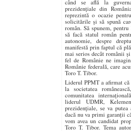
când se află la guvern
prezidenţiale din Români
reprezintă o ocazie pentr
solicitările şi să spună car
român. Să spunem, pentru l
să facă statul român pen
autonomie, despre dreptu
manifestă prin faptul că pl
mai serios decât românii ş
fel de Românie ne imagi
Românie federală, care acu
Toro T. Tibor.
Liderul PPMT a afirmat că 
la societatea româneasc
comunitatea internaţiona
liderul UDMR, Kelemen
prezidenţiale, se va putea
dacă nu va primi garanţii că
vom avea un candidat prop
Toro T. Tibor. Tema auton