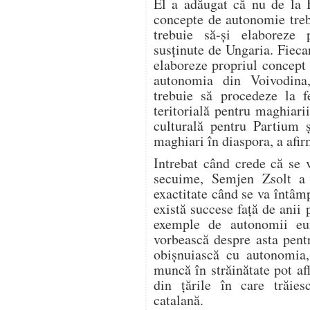
El a adăugat că nu de la 
concepte de autonomie trebu
trebuie să-şi elaboreze 
susţinute de Ungaria. Fiecar
elaboreze propriul concept
autonomia din Voivodina
trebuie să procedeze la f
teritorială pentru maghiar
culturală pentru Partium ş
maghiari în diaspora, a afi
Intrebat când crede că se 
secuime, Semjen Zsolt a
exactitate când se va întâm
există succese faţă de anii 
exemple de autonomii eu
vorbească despre asta pentr
obişnuiască cu autonomia,
muncă în străinătate pot a
din ţările în care trăies
catalană.