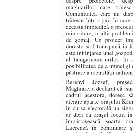
despre proiectele, des
maghiarilor care trăie
Comunitatea care nu dispu
trăieşte într-o ţară în car
aceasta împiedică o preocu
minoritare; o altă problem
de şomaj. Un proiect imp
doreşte să-l transpună în f
este înfiinţarea unei gospod
al hungaricum-urilor, în c
posibilitatea de a munci şi 
păstrare a identităţii naţion
Berenyi Jozsef, preşed
Maghiare, a declarat că sunt
cadrul acestora, doresc să
atenţie aparte oraşului Kom
în cursa electorală un sin
ar dori ca oraşul locuit 
împărtăşească soarta or
Lucrează în continuare 