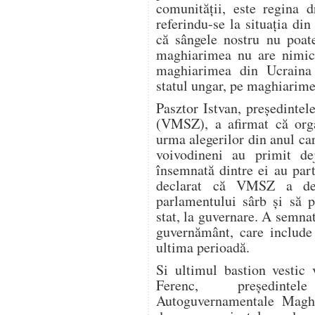
comunităţii, este regina d
referindu-se la situaţia di
că sângele nostru nu poate
maghiarimea nu are nimic
maghiarimea din Ucraina
statul ungar, pe maghiarime
Pasztor Istvan, preşedinte
(VMSZ), a afirmat că orga
urma alegerilor din anul ca
voivodineni au primit de
însemnată dintre ei au part
declarat că VMSZ a dec
parlamentului sârb şi să p
stat, la guvernare. A semna
guvernământ, care include
ultima perioadă.
Si ultimul bastion vestic 
Ferenc, preşedinte
Autoguvernamentale Maghi