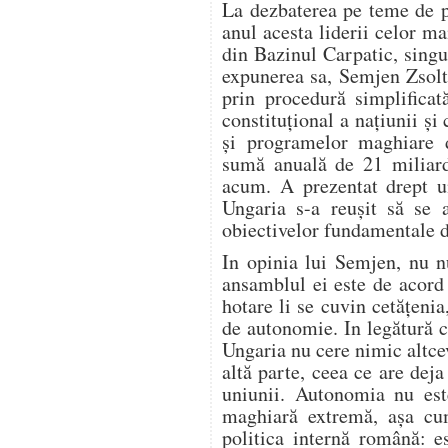
La dezbaterea pe teme de p
anul acesta liderii celor m
din Bazinul Carpatic, sing
expunerea sa, Semjen Zsolt
prin procedură simplificat
constituţional a naţiunii şi 
şi programelor maghiare d
sumă anuală de 21 miliard
acum. A prezentat drept un
Ungaria s-a reuşit să se 
obiectivelor fundamentale d
In opinia lui Semjen, nu n
ansamblul ei este de acord
hotare li se cuvin cetăţenia
de autonomie. In legătură c
Ungaria nu cere nimic altce
altă parte, ceea ce are dej
uniunii. Autonomia nu est
maghiară extremă, aşa cum
politica internă română: e