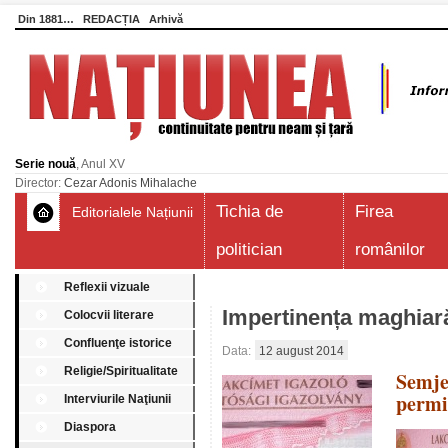
Din 1881…
REDACȚIA
Arhivă
Serie nouă
, Anul XV
Director:
Cezar Adonis Mihalache
Tichia de
Firea
Editorialele Națiunii
politician
românilor
Reflexii vizuale
Impertinența maghiar
Colocvii literare
Confluenţe istorice
Data:
12 august 2014
Religie/Spiritualitate
Semj
permis
Interviurile Naţiunii
Diaspora