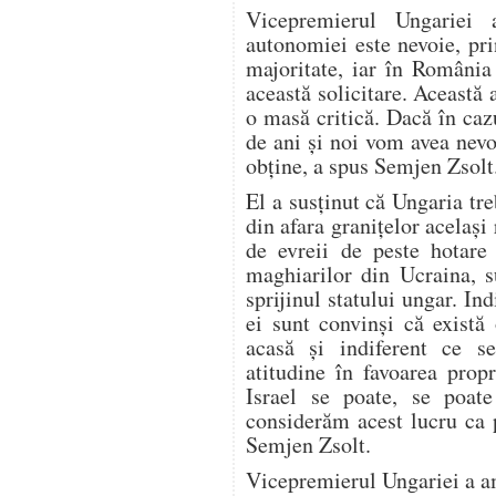
Vicepremierul Ungariei 
autonomiei este nevoie, pri
majoritate, iar în România
această solicitare. Această
o masă critică. Dacă în caz
de ani şi noi vom avea nev
obţine, a spus Semjen Zsolt
El a susţinut că Ungaria tr
din afara graniţelor acelaşi 
de evreii de peste hotare 
maghiarilor din Ucraina, s
sprijinul statului ungar. In
ei sunt convinşi că există
acasă şi indiferent ce s
atitudine în favoarea prop
Israel se poate, se poate
considerăm acest lucru ca 
Semjen Zsolt.
Vicepremierul Ungariei a am