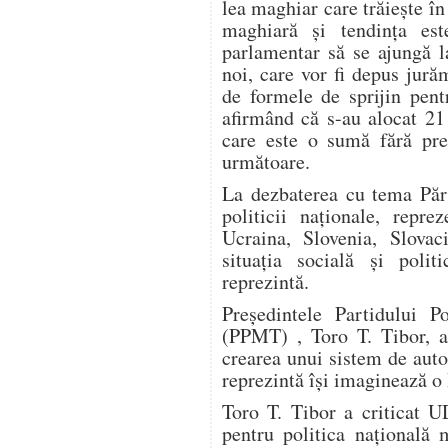
lea maghiar care trăieşte în
maghiară şi tendinţa est
parlamentar să se ajungă l
noi, care vor fi depus jură
de formele de sprijin pent
afirmând că s-au alocat 21 
care este o sumă fără pre
următoare.
La dezbaterea cu tema Părţ
politicii naţionale, repre
Ucraina, Slovenia, Slova
situaţia socială şi poli
reprezintă.
Preşedintele Partidului P
(PPMT) , Toro T. Tibor, a 
crearea unui sistem de aut
reprezintă îşi imaginează o
Toro T. Tibor a criticat 
pentru politica naţională 