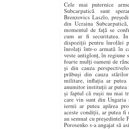
Cele mai puternice arm
Subcarpatică sunt spera
Brenzovics Laszlo, preşedi
din Ucraina Subcarpatică,
momentul de faţă se conf
cum ar fi securitatea. I
dispoziţii pentru înrolări 
înrolaţi într-o armată în 
veste antiglonţ, în regiune 
foarte mulţi oameni de rând
şi din cauza perspectivel
prăbuşi din cauza stărilor
militare, inflaţia ar pute
anumitor instituţii ar putea
şi faptul că ruşii nu mai 
care vin sunt din Ungaria 
iernii ar putea apărea pr
aceste condiţii, ar putea fi
au semnat cu preşedintele 
Porosenko s-a angajat să as