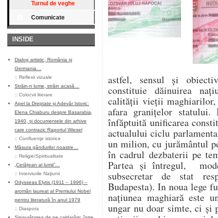
Turnul de veghe
Comunicate
INSIDE
Dialog artistic, România și
Germania…
astfel, sensul şi obiecti
::
Reflexii vizuale
Străin-n lume, străin acasă…
constituie dăinuirea naţ
::
Colocvii literare
calităţii vieţii maghiarilor,
Apel la Dreptate și Adevăr Istoric:
afara graniţelor statului.
Elena Chiaburu despre Basarabia,
înfăptuită unificarea consti
1940, și documentele din arhive
actualului ciclu parlament
care contrazic Raportul Wiesel
::
Confluenţe istorice
un milion, cu jurământul p
Măsura gândurilor noastre…
în cadrul dezbaterii pe tem
::
Religie/Spiritualitate
Partea şi întregul, mod
„Cetățean al lumii”…
subsecretar de stat resp
::
Interviurile Naţiunii
Odysseas Elytis (1911 – 1996) –
Budapesta). In noua lege fu
aromân laureat al Premiului Nobel
naţiunea maghiară este una
pentru literatură în anul 1979
ungar nu doar simte, ci şi
::
Diaspora
Singurătatea de pe caldarâm: între