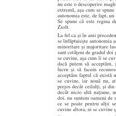
nu este o descoperire maghi
extremă, aşa cum se spune 
autonomia este, de fapt, un
Se spune că este regina d
Zsolt.
La fel ca şi în anii precedenţ
se înfăptuieşte autonomia ac
minoritare şi majoritare la
sunt cetăţeni de gradul doi 
se cuvine, aşa cum li se cuvi
dacă putem să acceptăm, ş
lucru şi să facem recunosc
acceptăm faptul că există 
se cuvine, iar nouă nu, 
prejos decât ceilalţi, şi 
decât nicio altă naţiune, 
doi, nu suntem oameni de r
ce se poate pentru alţii s
cuvine altora, ni se cuvine 