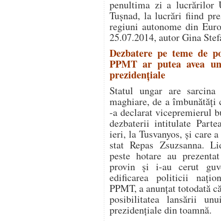
penultima zi a lucrărilor 
Tuşnad, la lucrări fiind pr
regiuni autonome din Euro
25.07.2014, autor Gina Stef
Dezbatere pe teme de pol
PPMT ar putea avea un 
prezidenţiale
Statul ungar are sarcina 
maghiare, de a îmbunătăţi c
-a declarat vicepremierul 
dezbaterii intitulate Parte
ieri, la Tusvanyos, şi care 
stat Repas Zsuzsanna. Lid
peste hotare au prezentat
provin şi i-au cerut guv
edificarea politicii naţio
PPMT, a anunţat totodată că
posibilitatea lansării un
prezidenţiale din toamnă.