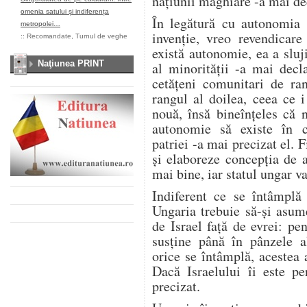
naţiunii maghiare -a mai dec
omenia satului și indiferența
În legătură cu autonomia
metropolei…
invenţie, vreo revendicar
::
Recomandate
,
Turnul de veghe
există autonomie, ea a sluji
Naţiunea PRINT
al minorităţii -a mai decl
cetăţeni comunitari de ra
rangul al doilea, ceea ce i
nouă, însă bineînţeles că 
autonomie să existe în c
patriei -a mai precizat el. 
şi elaboreze concepţia de 
mai bine, iar statul ungar va
Indiferent ce se întâmplă
Ungaria trebuie să-şi asum
de Israel faţă de evrei: pen
susţine până în pânzele al
orice se întâmplă, acestea
Dacă Israelului îi este p
precizat.