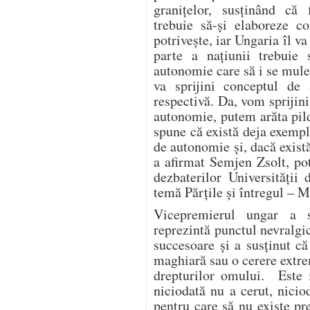
graniţelor, susţinând că
trebuie să-şi elaboreze c
potriveşte, iar Ungaria îl va 
parte a naţiunii trebuie
autonomie care să i se mulez
va sprijini conceptul de
respectivă. Da, vom sprijini
autonomie, putem arăta pil
spune că există deja exemp
de autonomie şi, dacă există
a afirmat Semjen Zsolt, potr
dezbaterilor Universităţii
temă Părţile şi întregul – M
Vicepremierul ungar a 
reprezintă punctul nevralgic
succesoare şi a susţinut c
maghiară sau o cerere extre
drepturilor omului. Este
niciodată nu a cerut, nicio
pentru care să nu existe p