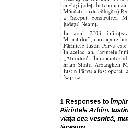
acelaşi judeţ. În toamna an
Mănăstirii (de călugări) Pe
a început construirea Măn
judeţul Neamţ.
În anul 2003 înfiinţeaz
Monahilor”, care apare lun
Părintele Iustin Pârvu este
În acelaşi an, Părintele înf
„Atitudini”. Întemeietor a
hram Sfinţii Arhangheli Mi
Iustin Pârvu a fost operat l
Napoca.
1 Responses to
Împli
Părintele Arhim. Iusti
viaţa cea veşnică, mu
lăcaşuri…