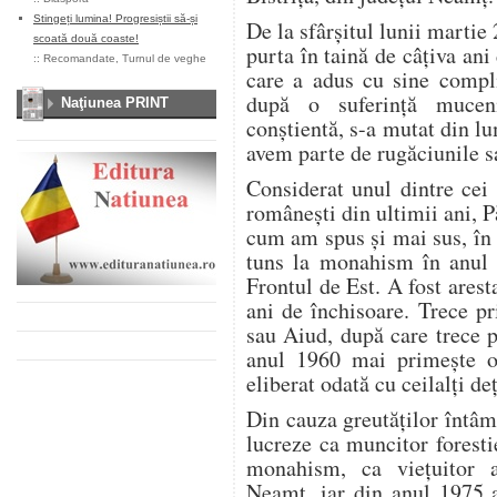
Stingeți lumina! Progresiștii să-și
De la sfârşitul lunii martie
scoată două coaste!
purta în taină de câţiva ani
::
Recomandate
,
Turnul de veghe
care a adus cu sine compli
după o suferinţă mucen
Naţiunea PRINT
conştientă, s-a mutat din l
avem parte de rugăciunile s
Considerat unul dintre cei
româneşti din ultimii ani, P
cum am spus şi mai sus, în 
tuns la monahism în anul 
Frontul de Est. A fost ares
ani de închisoare. Trece pr
sau Aiud, după care trece p
anul 1960 mai primeşte o
eliberat odată cu ceilalţi deţ
Din cauza greutăţilor întâm
lucreze ca muncitor foresti
monahism, ca vieţuitor a
Neamţ, iar din anul 1975 a