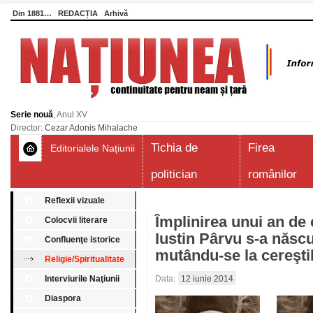
Din 1881…
REDACȚIA
Arhivă
Serie nouă
, Anul XV
Director:
Cezar Adonis Mihalache
Tichia de
Firea
Editorialele Națiunii
politician
românilor
Reflexii vizuale
Împlinirea unui an de
Colocvii literare
Iustin Pârvu s-a născu
Confluenţe istorice
mutându-se la cereşti
Religie/Spiritualitate
Interviurile Naţiunii
Data:
12 iunie 2014
Diaspora