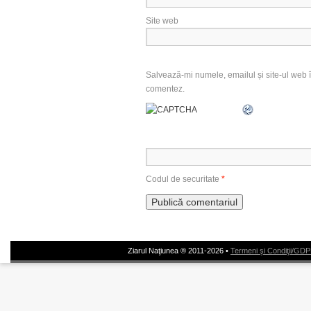
Site web
Salvează-mi numele, emailul și site-ul web î
comentez.
Codul de securitate
*
Ziarul Naţiunea ® 2011-2026 •
Termeni şi Condiţii/GD