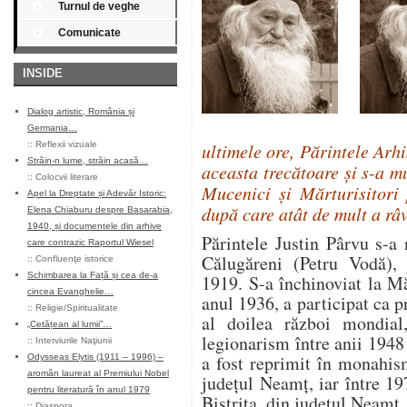
Turnul de veghe
Comunicate
INSIDE
Dialog artistic, România și
Germania…
::
Reflexii vizuale
ultimele ore, Părintele Arh
Străin-n lume, străin acasă…
aceasta trecătoare şi s-a mut
::
Colocvii literare
Mucenici şi Mărturisitori 
Apel la Dreptate și Adevăr Istoric:
după care atât de mult a râv
Elena Chiaburu despre Basarabia,
1940, și documentele din arhive
Părintele Justin Pârvu s-a
care contrazic Raportul Wiesel
Călugăreni (Petru Vodă),
::
Confluenţe istorice
Schimbarea la Față și cea de-a
1919. S-a închinoviat la M
cincea Evanghelie…
anul 1936, a participat ca pr
::
Religie/Spiritualitate
al doilea război mondial
„Cetățean al lumii”…
legionarism între anii 1948
::
Interviurile Naţiunii
a fost reprimit în monahis
Odysseas Elytis (1911 – 1996) –
aromân laureat al Premiului Nobel
judeţul Neamţ, iar între 19
pentru literatură în anul 1979
Bistriţa, din judeţul Neamţ.
::
Diaspora