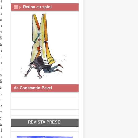
i
i
Retina cu spini
n
e
m
a
ă
a
i
,
a
.
a
ă
e
de
Constantin Pavel
.
r
e
e
e
REVISTA PRESEI
a
l
u