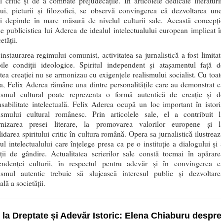
ul critic și de a combate prejudecățile. În articolele dedicate literaturii
lui, picturii și filozofiei, se observă convingerea că dezvoltarea une
ni depinde în mare măsură de nivelul culturii sale. Această concepți
e publicistica lui Aderca de idealul intelectualului european implicat î
etății.
nstaurarea regimului comunist, activitatea sa jurnalistică a fost limitat
ile condiții ideologice. Spiritul independent și atașamentul față d
atea creației nu se armonizau cu exigențele realismului socialist. Cu toat
a, Felix Aderca rămâne una dintre personalitățile care au demonstrat c
lismul cultural poate reprezenta o formă autentică de creație și d
sabilitate intelectuală. Felix Aderca ocupă un loc important în istori
lismului cultural românesc. Prin articolele sale, el a contribuit l
nizarea presei literare, la promovarea valorilor europene și l
idarea spiritului critic în cultura română. Opera sa jurnalistică ilustreaz
l intelectualului care înțelege presa ca pe o instituție a dialogului și 
ății de gândire. Actualitatea scrierilor sale constă tocmai în apărare
endenței culturii, în respectul pentru adevăr și în convingerea c
lismul autentic trebuie să slujească interesul public și dezvoltare
ală a societății.
 la Dreptate și Adevăr Istoric: Elena Chiaburu despr