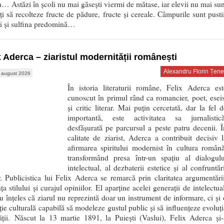
a… Astăzi în școli nu mai găsești viermi de mătase, iar elevii nu mai sun
ți să recolteze fructe de pădure, fructe și cereale. Câmpurile sunt pustii
ii și sulfina predomină…
x Aderca – ziaristul modernității românești
Alexandru Florin Țene
 august 2026
În istoria literaturii române, Felix Aderca est
cunoscut în primul rând ca romancier, poet, eseis
și critic literar. Mai puțin cercetată, dar la fel d
importantă, este activitatea sa jurnalistică
desfășurată pe parcursul a peste patru decenii. Î
calitate de ziarist, Aderca a contribuit decisiv l
afirmarea spiritului modernist în cultura română
transformând presa într-un spațiu al dialogulu
intelectual, al dezbaterii estetice și al confruntăr
r. Publicistica lui Felix Aderca se remarcă prin claritatea argumentării
ța stilului și curajul opiniilor. El aparține acelei generații de intelectua
u înțeles că ziarul nu reprezintă doar un instrument de informare, ci și 
uție culturală capabilă să modeleze gustul public și să influențeze evoluți
ății. Născut la 13 martie 1891, la Puiești (Vaslui), Felix Aderca și-