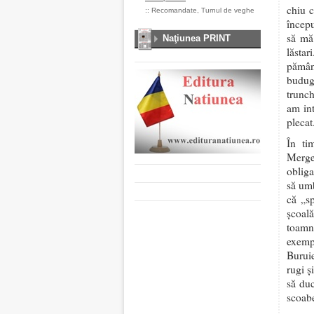
chiu c
::
Recomandate
,
Turnul de veghe
începu
să mă 
Naţiunea PRINT
lăsta
pămân
budugă
trunch
am int
plecat
În ti
Merge
obliga
să umb
că „s
școală
toamn
exemp
Burui
rugi ș
să duc
scoabe