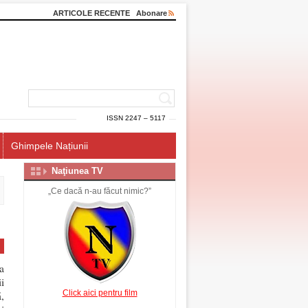
ARTICOLE RECENTE
Abonare
ISSN 2247 – 5117
Ghimpele Națiunii
Naţiunea TV
„Ce dacă n-au făcut nimic?”
a
i
Click aici pentru film
,