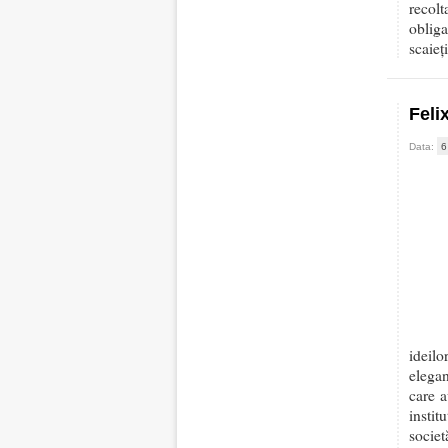
recolt
obliga
scaieț
Feli
Data:
6
ideilo
elegan
care a
instit
societ