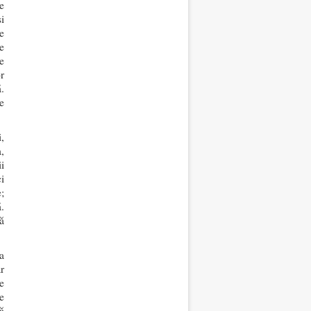
e
i
e
e
e
r
ă.
e
,
,
i
i
;
.
ă
a
r
e
de
ă