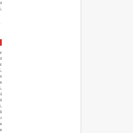
t
,
e
t
e
,
n
a
,
i
ii
,
li
o
a
a