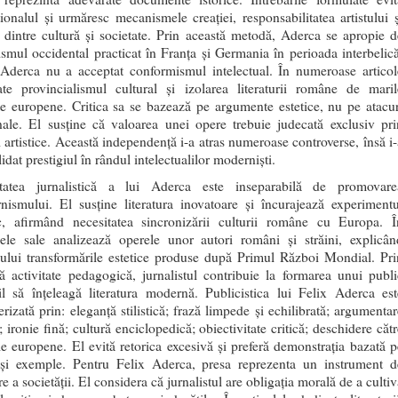
ionalul și urmăresc mecanismele creației, responsabilitatea artistului ș
a dintre cultură și societate. Prin această metodă, Aderca se apropie d
ismul occidental practicat în Franța și Germania în perioada interbelică
 Aderca nu a acceptat conformismul intelectual. În numeroase articol
te provincialismul cultural și izolarea literaturii române de maril
e europene. Critica sa se bazează pe argumente estetice, nu pe atacur
nale. El susține că valoarea unei opere trebuie judecată exclusiv pri
ii artistice. Această independență i-a atras numeroase controverse, însă i-
idat prestigiul în rândul intelectualilor moderniști.
itatea jurnalistică a lui Aderca este inseparabilă de promovare
nismului. El susține literatura inovatoare și încurajează experimentu
tic, afirmând necesitatea sincronizării culturii române cu Europa. Î
olele sale analizează operele unor autori români și străini, explicân
cului transformările estetice produse după Primul Război Mondial. Pri
ă activitate pedagogică, jurnalistul contribuie la formarea unui publi
il să înțeleagă literatura modernă. Publicistica lui Felix Aderca est
erizată prin: eleganță stilistică; frază limpede și echilibrată; argumentar
; ironie fină; cultură enciclopedică; obiectivitate critică; deschidere căt
le europene. El evită retorica excesivă și preferă demonstrația bazată p
 și exemple. Pentru Felix Aderca, presa reprezenta un instrument d
e a societății. El considera că jurnalistul are obligația morală de a culti