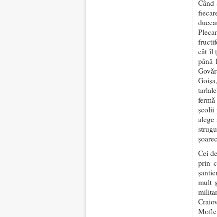
Când a
fiecar
ducea
Plecam
fructi
cât îl
până 
Govăra
Goișa
tarla
fermă 
școlii
alege 
strug
șoarec
Cei de
prin 
șantie
mult 
milita
Craio
Mofle