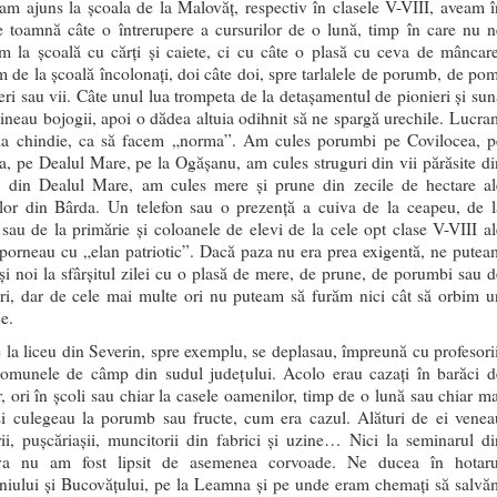
m ajuns la școala de la Malovăț, respectiv în clasele V-VIII, aveam î
e toamnă câte o întrerupere a cursurilor de o lună, timp în care nu n
m la școală cu cărți și caiete, ci cu câte o plasă cu ceva de mâncare
 de la școală încolonați, doi câte doi, spre tarlalele de porumb, de pom
feri sau vii. Câte unul lua trompeta de la detașamentul de pionieri și sun
 țineau bojogii, apoi o dădea altuia odihnit să ne spargă urechile. Lucra
la chindie, ca să facem „norma”. Am cules porumbi pe Covilocea, p
, pe Dealul Mare, pe la Ogășanu, am cules struguri din vii părăsite di
, din Dealul Mare, am cules mere și prune din zecile de hectare al
lelor din Bârda. Un telefon sau o prezență a cuiva de la ceapeu, de l
sau de la primărie și coloanele de elevi de la cele opt clase V-VIII al
 porneau cu „elan patriotic”. Dacă paza nu era prea exigentă, ne putea
și noi la sfârșitul zilei cu o plasă de mere, de prune, de porumbi sau d
uri, dar de cele mai multe ori nu puteam să furăm nici cât să orbim u
e.
 la liceu din Severin, spre exemplu, se deplasau, împreună cu profesorii
comunele de câmp din sudul județului. Acolo erau cazați în barăci d
r, ori în școli sau chiar la casele oamenilor, timp de o lună sau chiar ma
și culegeau la porumb sau fructe, cum era cazul. Alături de ei venea
rii, pușcăriașii, muncitorii din fabrici și uzine… Nici la seminarul di
va nu am fost lipsit de asemenea corvoade. Ne ducea în hotaru
niului și Bucovățului, pe la Leamna și pe unde eram chemați să salvă