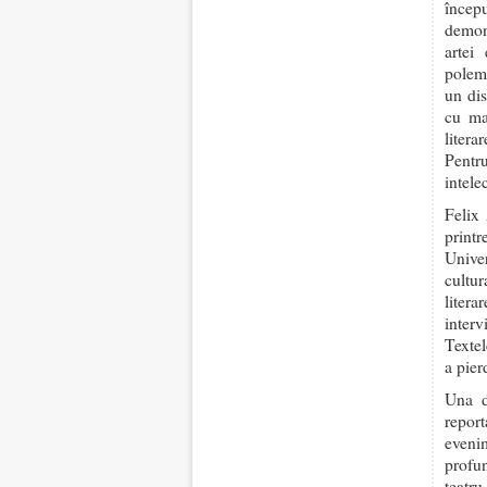
încep
demons
artei
polemi
un dis
cu mar
litera
Pentr
intele
Felix 
print
Unive
cultur
litera
interv
Textel
a pier
Una d
repor
eveni
profun
teatr