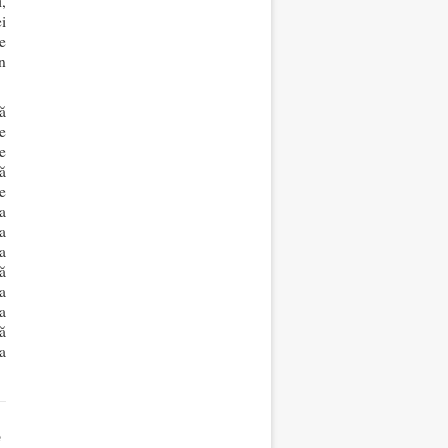
,
i
e
n
ă
e
e
ă
e
a
a
a
ă
a
a
ă
a
e