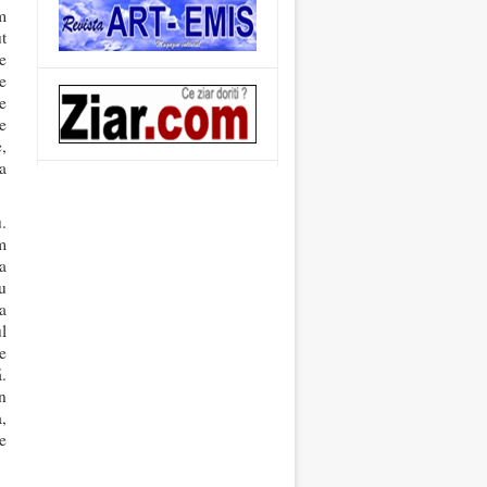
m
t
e
e
e
e
,
a
.
m
a
u
a
l
e
.
n
,
e