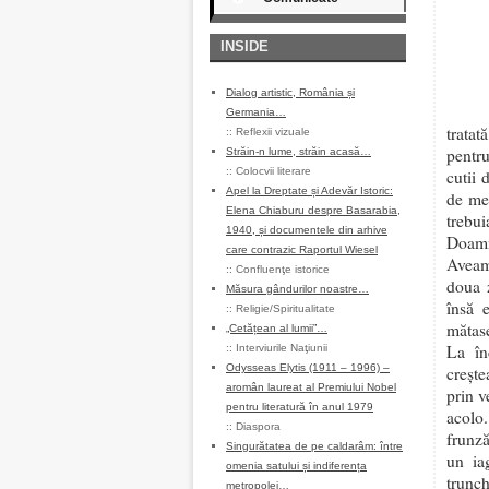
INSIDE
Dialog artistic, România și
Germania…
tratat
::
Reflexii vizuale
pentru
Străin-n lume, străin acasă…
::
Colocvii literare
cutii 
Apel la Dreptate și Adevăr Istoric:
de mer
Elena Chiaburu despre Basarabia,
trebu
1940, și documentele din arhive
Doamn
care contrazic Raportul Wiesel
Aveam 
::
Confluenţe istorice
doua 
Măsura gândurilor noastre…
însă 
::
Religie/Spiritualitate
mătase
„Cetățean al lumii”…
La în
::
Interviurile Naţiunii
Odysseas Elytis (1911 – 1996) –
crește
aromân laureat al Premiului Nobel
prin v
pentru literatură în anul 1979
acolo.
::
Diaspora
frunză
Singurătatea de pe caldarâm: între
un ia
omenia satului și indiferența
trunch
metropolei…