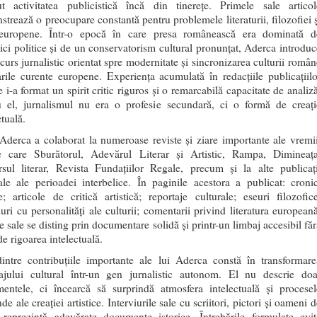
ut activitatea publicistică încă din tinerețe. Primele sale articol
trează o preocupare constantă pentru problemele literaturii, filozofiei ș
 europene. Într-o epocă în care presa românească era dominată d
ci politice și de un conservatorism cultural pronunțat, Aderca introduc
curs jurnalistic orientat spre modernitate și sincronizarea culturii român
ile curente europene. Experiența acumulată în redacțiile publicațiilo
re i-a format un spirit critic riguros și o remarcabilă capacitate de analiz
u el, jurnalismul nu era o profesie secundară, ci o formă de creați
ctuală.
Aderca a colaborat la numeroase reviste și ziare importante ale vremii
re care Sburătorul, Adevărul Literar și Artistic, Rampa, Dimineața
rsul literar, Revista Fundațiilor Regale, precum și la alte publicați
ale ale perioadei interbelice. În paginile acestora a publicat: cronic
re; articole de critică artistică; reportaje culturale; eseuri filozofice
iuri cu personalități ale culturii; comentarii privind literatura europeană
e sale se disting prin documentare solidă și printr-un limbaj accesibil făr
de rigoarea intelectuală.
intre contribuțiile importante ale lui Aderca constă în transformare
tajului cultural într-un gen jurnalistic autonom. El nu descrie doa
mentele, ci încearcă să surprindă atmosfera intelectuală și procesel
de ale creației artistice. Interviurile sale cu scriitori, pictori și oameni 
u reprezintă adevărate documente istorice. Întrebările formulate evit