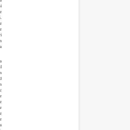
i
e
.
e
e
i
n
a
a
l
n
d
n
c
e
e
re
e
e
va