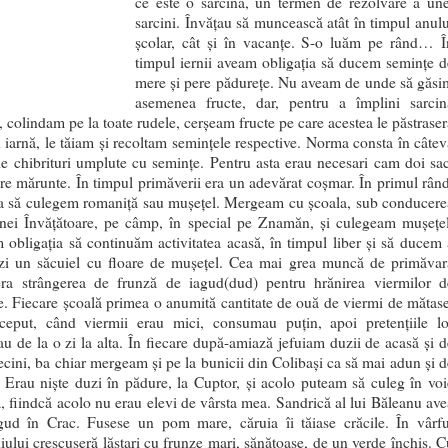
ce este o sarcină, un termen de rezolvare a une
sarcini. Învățau să muncească atât în timpul anulu
școlar, cât și în vacanțe. S-o luăm pe rând… Î
timpul iernii aveam obligația să ducem semințe d
mere și pere pădurețe. Nu aveam de unde să găsi
asemenea fructe, dar, pentru a împlini sarcin
ă, colindam pe la toate rudele, cerșeam fructe pe care acestea le păstraser
 iarnă, le tăiam și recoltam semințele respective. Norma consta în câtev
de chibrituri umplute cu semințe. Pentru asta erau necesari cam doi sac
e mărunte. În timpul primăverii era un adevărat coșmar. În primul rând
ia să culegem romaniță sau mușețel. Mergeam cu școala, sub conducere
ei Învățătoare, pe câmp, în special pe Znamăn, și culegeam mușețel
obligația să continuăm activitatea acasă, în timpul liber și să ducem 
zi un săcuiel cu floare de mușețel. Cea mai grea muncă de primăvar
era strângerea de frunză de iagud(dud) pentru hrănirea viermilor d
. Fiecare școală primea o anumită cantitate de ouă de viermi de mătase
ceput, când viermii erau mici, consumau puțin, apoi pretențiile lo
au de la o zi la alta. În fiecare după-amiază jefuiam duzii de acasă și d
ecini, ba chiar mergeam și pe la bunicii din Colibași ca să mai adun și d
 Erau niște duzi în pădure, la Cuptor, și acolo puteam să culeg în voi
, fiindcă acolo nu erau elevi de vârsta mea. Sandrică al lui Băleanu ave
gud în Crac. Fusese un pom mare, căruia îi tăiase crăcile. În vârfu
iului crescuseră lăstari cu frunze mari, sănătoase, de un verde închis. C