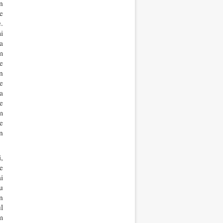
n
e
.
i
a
m
e
n
e
a
e
m
e
n
,
e
i
u
n
l
m