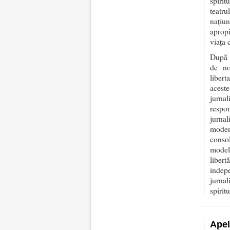
spirit
teatru
națiu
apropi
viața c
După i
de no
libert
aceste
jurna
respon
jurna
moder
consol
modelu
libert
indep
jurna
spiritu
Apel