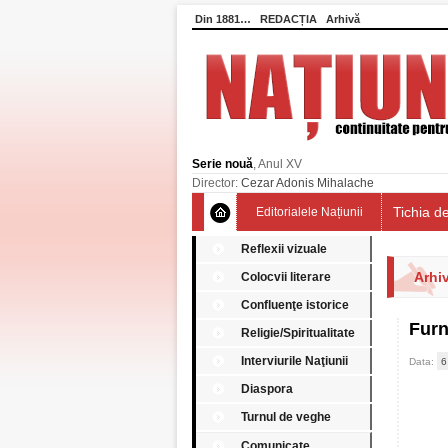
Din 1881…
REDACȚIA
Arhivă
Serie nouă
, Anul XV
Director:
Cezar Adonis Mihalache
Tichia de
Editorialele Națiunii
Reflexii vizuale
Arhiv
Colocvii literare
Confluenţe istorice
Furn
Religie/Spiritualitate
Interviurile Naţiunii
Data:
6
Diaspora
Turnul de veghe
Comunicate