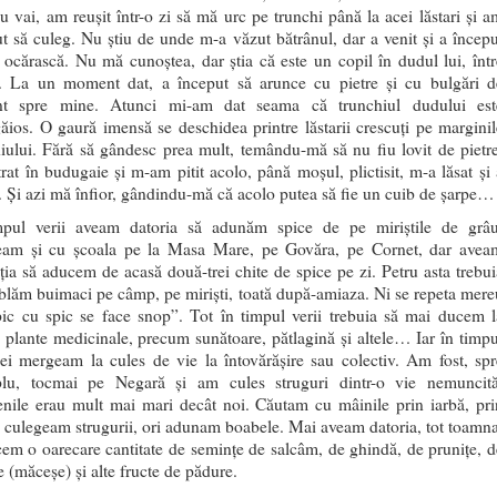
u vai, am reușit într-o zi să mă urc pe trunchi până la acei lăstari și a
t să culeg. Nu știu de unde m-a văzut bătrânul, dar a venit și a începu
ocărască. Nu mă cunoștea, dar știa că este un copil în dudul lui, într
ri. La un moment dat, a început să arunce cu pietre și cu bulgări d
t spre mine. Atunci mi-am dat seama că trunchiul dudului est
ios. O gaură imensă se deschidea printre lăstarii crescuți pe marginil
iului. Fără să gândesc prea mult, temându-mă să nu fiu lovit de pietre
rat în budugaie și m-am pitit acolo, până moșul, plictisit, m-a lăsat și 
. Și azi mă înfior, gândindu-mă că acolo putea să fie un cuib de șarpe…
mpul verii aveam datoria să adunăm spice de pe miriștile de grâu
am și cu școala pe la Masa Mare, pe Govăra, pe Cornet, dar avea
ția să aducem de acasă două-trei chite de spice pe zi. Petru asta trebui
lăm buimaci pe câmp, pe miriști, toată după-amiaza. Ni se repeta mere
pic cu spic se face snop”. Tot în timpul verii trebuia să mai ducem l
 plante medicinale, precum sunătoare, pătlagină și altele… Iar în timpu
ei mergeam la cules de vie la întovărășire sau colectiv. Am fost, spr
lu, tocmai pe Negară și am cules struguri dintr-o vie nemuncită
enile erau mult mai mari decât noi. Căutam cu mâinile prin iarbă, pri
i culegeam strugurii, ori adunam boabele. Mai aveam datoria, tot toamna
em o oarecare cantitate de semințe de salcâm, de ghindă, de prunițe, d
 (măceșe) și alte fructe de pădure.