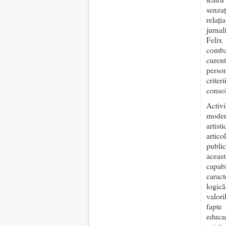
senzaț
relați
jurnal
Felix
comba
curent
perso
criter
consol
Activ
moder
artis
artic
publi
aceast
capab
caract
logică
valori
fapte
educar