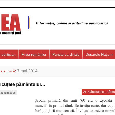
 politician
Firea românilor
Puncte cardinale
Dosarele Națiunii
7 mai 2014
a zilnică:
icuțele pământului…
Al. Stănciulescu-Bârda
 august 2026
Școala primară din anii ’60 era o „școală 
muncii” în primul rând. Se învăța carte, dar copii
învățau și să muncească. Învățau ce este o normă