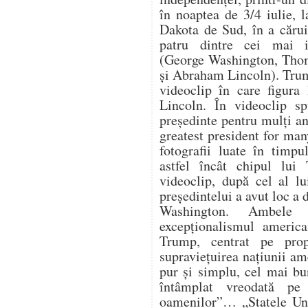
în noaptea de 3/4 iulie,
Dakota de Sud, în a cărui
patru dintre cei mai i
(George Washington, Thom
și Abraham Lincoln). Trum
videoclip în care figura
Lincoln. În videoclip s
președinte pentru mulți an
greatest president for ma
fotografii luate în timpu
astfel încât chipul lui
videoclip, după cel al lu
președintelui a avut loc a
Washington. Ambele 
excepționalismul america
Trump, centrat pe propr
supraviețuirea națiunii a
pur și simplu, cel mai bu
întâmplat vreodată pe
oamenilor”… „Statele Uni