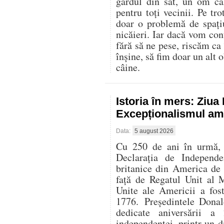
gardul din sat, un om că
pentru toți vecinii. Pe t
doar o problemă de spați
nicăieri. Iar dacă vom con
fără să ne pese, riscăm ca
înșine, să fim doar un alt o
câine.
Istoria în mers: Ziu
Excepționalismul ame
Data:
5 august 2026
Cu 250 de ani în urmă, l
Declarația de Independe
britanice din America de
față de Regatul Unit al 
Unite ale Americii a fos
1776. Președintele Donal
dedicate aniversării 
independenței, printr-un di