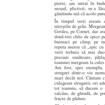
pietre, am intrat în bud
moșul, plictisit, m-a lăs
gândindu-mă că acolo pute
În timpul verii aveam 
miriștile de grâu. Mergea
Govăra, pe Cornet, dar a
două-trei chite de spice p
buimaci pe câmp, pe mir
repeta mereu că „spic cu 
verii trebuia să mai duc
precum sunătoare, pătl
toamnei mergeam la cules d
Am fost, spre exemplu,
struguri dintr-o vie nem
mari decât noi. Căutam cu
culegeam strugurii, ori a
tot toamna, să ducem o o
salcâm, de ghindă, de pr
fructe de pădure.