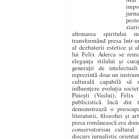
impo
jurna
pest
ziari
afirmarea spiritului 
transformând presa într-un
al dezbaterii estetice și a
lui Felix Aderca se rema
eleganța stilului și cura
generații de intelectua
reprezintă doar un instrume
culturală capabilă să
influențeze evoluția socie
Puiești (Vaslui), Felix 
publicistică încă din t
demonstrează o preocupa
literaturii, filozofiei și 
presa românească era domi
conservatorism cultural
discurs jurnalistic orienta