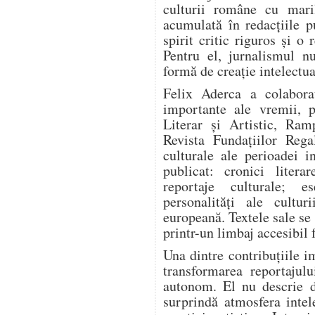
culturii române cu mari
acumulată în redacțiile pu
spirit critic riguros și o
Pentru el, jurnalismul n
formă de creație intelectua
Felix Aderca a colabora
importante ale vremii, p
Literar și Artistic, Ram
Revista Fundațiilor Rega
culturale ale perioadei i
publicat: cronici literar
reportaje culturale; es
personalități ale cultur
europeană. Textele sale se
printr-un limbaj accesibil 
Una dintre contribuțiile i
transformarea reportajulu
autonom. El nu descrie d
surprindă atmosfera intel