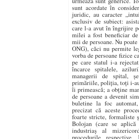
urmează sunt generice. Toa
sunt acordate în conside
juridic, au caracter „int
exclusiv de subiect: asist
care l-a avut în îngrijire 
milei a fost beneficiar de
mii de persoane. Nu poate 
ONG), căci nu permite legi
vorba de persoane fizice ca
pe care statul i-a reject
încarce spitalele, azilur
managerii de spital, șe
primăriile, poliția, toți i-
îi primească; a obține man
de persoane a devenit sim
buletine la foc automat,
precizat că aceste proce
foarte stricte, formaliste 
Bolojan (care se aplică 
industriaș al mizerico
procedurile respective