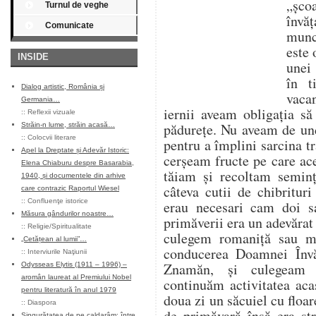
„șco
Turnul de veghe
învăț
Comunicate
munce
este 
INSIDE
unei 
în t
Dialog artistic, România și
vaca
Germania…
iernii aveam obligația s
::
Reflexii vizuale
pădurețe. Nu aveam de un
Străin-n lume, străin acasă…
::
Colocvii literare
pentru a împlini sarcina tr
Apel la Dreptate și Adevăr Istoric:
cerșeam fructe pe care ace
Elena Chiaburu despre Basarabia,
tăiam și recoltam seminț
1940, și documentele din arhive
câteva cutii de chibritur
care contrazic Raportul Wiesel
::
Confluenţe istorice
erau necesari cam doi s
Măsura gândurilor noastre…
primăverii era un adevărat
::
Religie/Spiritualitate
culegem romaniță sau m
„Cetățean al lumii”…
conducerea Doamnei Învă
::
Interviurile Naţiunii
Znamăn, și culegeam 
Odysseas Elytis (1911 – 1996) –
aromân laureat al Premiului Nobel
continuăm activitatea aca
pentru literatură în anul 1979
doua zi un săcuiel cu flo
::
Diaspora
de primăvară însă era st
Singurătatea de pe caldarâm: între