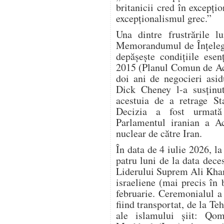
britanicii cred în excepțio
excepționalismul grec.”
Una dintre frustrările 
Memorandumul de Înțelege
depășește condițiile esen
2015 (Planul Comun de Ac
doi ani de negocieri asi
Dick Cheney l-a susținu
acestuia de a retrage S
Decizia a fost urmată
Parlamentul iranian a Ac
nuclear de către Iran.
În data de 4 iulie 2026, l
patru luni de la data dec
Liderului Suprem Ali Kham
israeliene (mai precis în
februarie. Ceremonialul a d
fiind transportat, de la Teh
ale islamului șiit: Qom