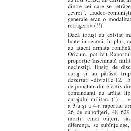
dintre cei care se retrăg
„evrei”, „iudeo-comuniș
generale erau o modalita
retragerii» (!!).
Dacă totuși au existat ma
luate în seamă; în plus, ce
au atacat armata română 
Oricum, potrivit Raportul
proporție însemnată milit
necinstiți, lipsiți de dis
curaj și au părăsit trup
dezertat: «diviziile 12, 1
de jumătate din efectiv di
comandanți au arătat lip
curajului militar» (!) … 
a 3-a și a 4-a raportau ur
26 de subofițeri, 48 629
morți: cinci ofițeri, șa
diferența, se subînțelege