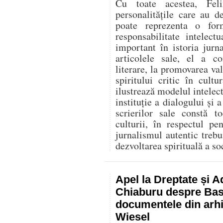
Cu toate acestea, Fel
personalitățile care au d
poate reprezenta o for
responsabilitate intelec
important în istoria jurn
articolele sale, el a co
literare, la promovarea va
spiritului critic în cult
ilustrează modelul intelect
instituție a dialogului și a
scrierilor sale constă t
culturii, în respectul p
jurnalismul autentic trebu
dezvoltarea spirituală a soc
Apel la Dreptate și A
Chiaburu despre Basa
documentele din arhi
Wiesel