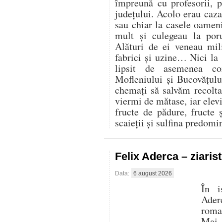
împreună cu profesorii, 
județului. Acolo erau cazaț
sau chiar la casele oamen
mult și culegeau la por
Alături de ei veneau mili
fabrici și uzine… Nici la
lipsit de asemenea co
Mofleniului și Bucovățul
chemați să salvăm recolt
viermi de mătase, iar elevi
fructe de pădure, fructe 
scaieții și sulfina predom
Felix Aderca – ziaris
Data:
6 august 2026
În i
Aderc
roman
Mai 