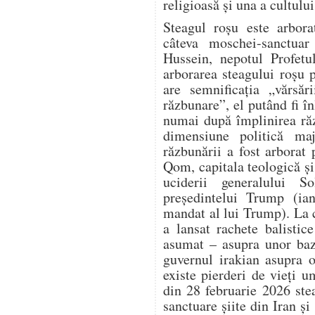
religioasă și una a cultului
Steagul roșu este arbora
câteva moschei-sanctuar 
Hussein, nepotul Profet
arborarea steagului roșu 
are semnificația „vărsăr
răzbunare”, el putând fi în
numai după împlinirea răz
dimensiune politică ma
răzbunării a fost arbora
Qom, capitala teologică și 
uciderii generalului S
președintelui Trump (ia
mandat al lui Trump). La 
a lansat rachete balistic
asumat – asupra unor baz
guvernul irakian asupra o
existe pierderi de vieți 
din 28 februarie 2026 ste
sanctuare șiite din Iran și