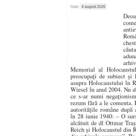
Data:
6 august 2026
Deo
com
antie
Român
ches
căut
aduna
arhi
Memorial al Holocaustulu
preocupați de subiect și 
asupra Holocaustului în 
Wiesel în anul 2004. Nu d
ce s-ar numi negaționism 
rezum fără a le comenta. 
autoritățile române după 
în 28 iunie 1940: – O su
alcătuit de dl Ottmar Traș
Reich și Holocaustul din