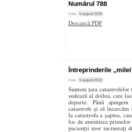
Numărul 788
Data:
5 august 2026
Descarcă PDF
Întreprinderile „mile
Data:
5 august 2026
Suntem țara catastrofelor 
sudează al doilea, care las
departe. Până ajungem 
catastrofe și să încercăm 
la catastrofa a șaptea, ca
loc de amintirea primelor
pacienții mor incinerați d