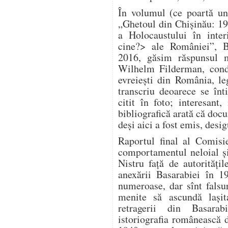
În volumul (ce poartă un
„Ghetoul din Chișinău: 1
a Holocaustului în inter
cine?> ale României”, B
2016, găsim răspunsul m
Wilhelm Filderman, condu
evreiești din România, le
transcriu deoarece se înt
citit în foto; interesan
bibliografică arată că doc
deși aici a fost emis, desig
Raportul final al Comisi
comportamentul neloial și 
Nistru față de autorităț
anexării Basarabiei în 1
numeroase, dar sînt falsuri
menite să ascundă lași
retragerii din Basara
istoriografia românească 