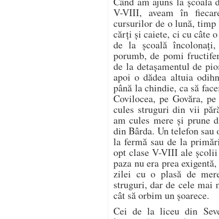
Când am ajuns la școala d
V-VIII, aveam în fieca
cursurilor de o lună, timp
cărți și caiete, ci cu câte
de la școală încolonați,
porumb, de pomi fructifer
de la detașamentul de pion
apoi o dădea altuia odih
până la chindie, ca să f
Covilocea, pe Govăra, pe
cules struguri din vii pă
am cules mere și prune di
din Bârda. Un telefon sau 
la fermă sau de la primări
opt clase V-VIII ale școli
paza nu era prea exigentă, 
zilei cu o plasă de mer
struguri, dar de cele mai
cât să orbim un șoarece.
Cei de la liceu din Seve