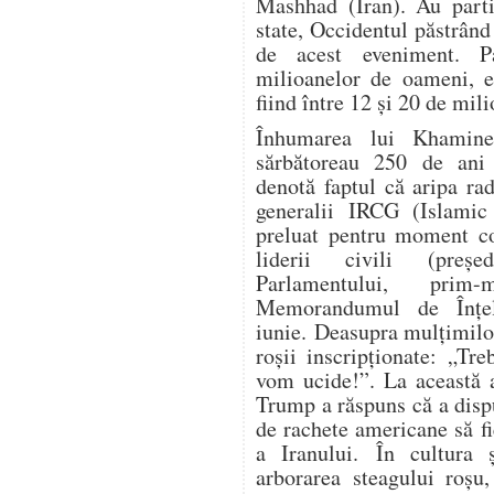
Mashhad (Iran). Au parti
state, Occidentul păstrând
de acest eveniment. P
milioanelor de oameni, es
fiind între 12 și 20 de mil
Înhumarea lui Khamine
sărbătoreau 250 de ani 
denotă faptul că aripa ra
generalii IRCG (Islamic
preluat pentru moment co
liderii civili (președ
Parlamentului, prim-
Memorandumul de Înțe
iunie. Deasupra mulțimilo
roșii inscripționate: „Tr
vom ucide!”. La această a
Trump a răspuns că a dispu
de rachete americane să fi
a Iranului. În cultura ș
arborarea steagului roșu