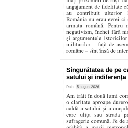
luați prizonieri de ruși, c
angajament de fidelitate că
au contribuit ulterior
România nu erau evrei ci d
armata română. Pentru n
negativism, închei fără ni
și argumentele istoricilor 
militarilor – față de ase
române – sînt însă de inter
Singurătatea de pe c
satului și indiferenț
Data:
5 august 2026
Am trăit în două lumi compl
o claritate aproape durer
caldă a satului și a oraș
care ulița sau strada p
sufragerie comună. Pe de al
grăbită a marii metropo