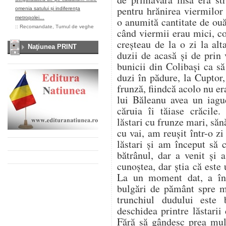
pentru hrănirea viermilor
omenia satului și indiferența
metropolei…
o anumită cantitate de ou
::
Recomandate
,
Turnul de veghe
când viermii erau mici, co
creșteau de la o zi la al
Naţiunea PRINT
duzii de acasă și de prin
bunicii din Colibași ca s
duzi în pădure, la Cuptor
frunză, fiindcă acolo nu er
lui Băleanu avea un iag
căruia îi tăiase crăcile.
lăstari cu frunze mari, săn
cu vai, am reușit într-o z
lăstari și am început să
bătrânul, dar a venit și
cunoștea, dar știa că este u
La un moment dat, a înc
bulgări de pământ spre 
trunchiul dudului este
deschidea printre lăstarii
Fără să gândesc prea mul