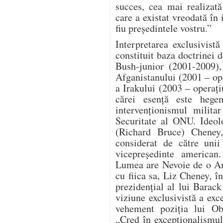
succes, cea mai realizat
care a existat vreodată în 
fiu președintele vostru.”
Interpretarea exclusivist
constituit baza doctrinei d
Bush-junior (2001-2009),
Afganistanului (2001 – o
a Irakului (2003 – operaț
cărei esență este hege
intervenționismul milita
Securitate al ONU. Ideol
(Richard Bruce) Cheney, 
considerat de către unii
vicepreședinte american
Lumea are Nevoie de o Am
cu fiica sa, Liz Cheney, î
prezidențial al lui Bara
viziune exclusivistă a ex
vehement poziția lui Ob
„Cred în excepționalismu