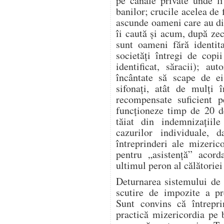
pe canale private unde l
banilor; crucile acelea de 
ascunde oameni care au dis
îi caută și acum, după zeci
sunt oameni fără identita
societăți întregi de copi
identificat, săracii); aut
încântate să scape de ei
sifonați, atât de mulți î
recompensate suficient p
funcționeze timp de 20 d
tăiat din indemnizațiile
cazurilor individuale, 
întreprinderi ale mizeric
pentru „asistență” acor
ultimul peron al călătoriei 
Deturnarea sistemului de 
scutire de impozite a pre
Sunt convins că întrepr
practică mizericordia pe 