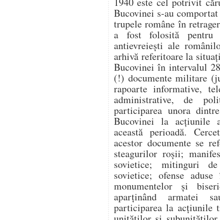
1940 este cel potrivit căr
Bucovinei s-au comportat v
trupele române în retragere
a fost folosită pentru a
antievreiești ale românil
arhivă referitoare la situaț
Bucovinei în intervalul 2
(!) documente militare (j
rapoarte informative, te
administrative, de poli
participarea unora dintr
Bucovinei la acțiunile a
această perioadă. Cercet
acestor documente se ref
steagurilor roșii; manife
sovietice; mitinguri d
sovietice; ofense aduse 
monumentelor și biseri
aparținând armatei sau
participarea la acțiunile
unităților și subunitățilo