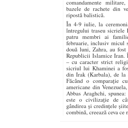
comandamente militare,
bazele de rachete din ve
ripostă balistică.
În 4-9 iulie, la ceremon
întregului traseu sicriele
patru membri ai famili
februarie, inclusiv micul 
două luni, Zahra, au fost 
Republicii Islamice Iran.
– cu caracter strict relig
sicriul lui Khaminei a fo
din Irak (Karbala), de la
Făcând o comparație cu r
americane din Venezuela, 
Abbas Araghchi, spunea: „
este o civilizație de c
gândirea și credințele șii
combină, creează ceva ce n