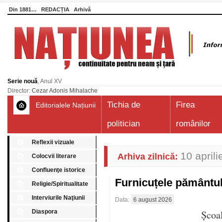
Din 1881…
REDACȚIA
Arhivă
Serie nouă
, Anul XV
Director:
Cezar Adonis Mihalache
Tichia de
Firea
Editorialele Națiunii
politician
românilor
Reflexii vizuale
10 april
Arhiva zilnică:
Colocvii literare
Confluenţe istorice
Furnicuțele pământu
Religie/Spiritualitate
Interviurile Naţiunii
Data:
6 august 2026
Diaspora
Școa