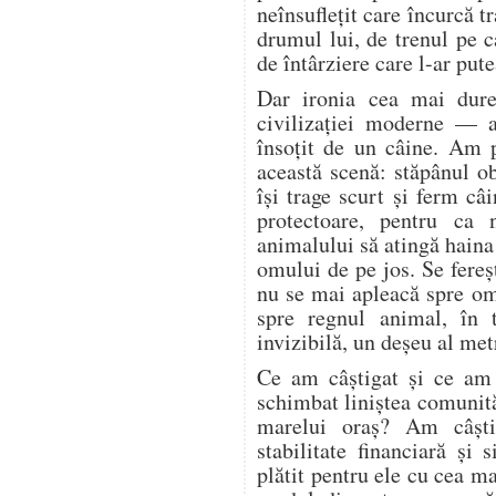
neînsuflețit care încurcă tr
drumul lui, de trenul pe c
de întârziere care l-ar pute
Dar ironia cea mai dure
civilizației moderne — a
însoțit de un câine. Am 
această scenă: stăpânul o
își trage scurt și ferm câi
protectoare, pentru ca 
animalului să atingă haina
omului de pe jos. Se fere
nu se mai apleacă spre o
spre regnul animal, în 
invizibilă, un deșeu al met
Ce am câștigat și ce am
schimbat liniștea comunită
marelui oraș? Am câșt
stabilitate financiară și
plătit pentru ele cu cea