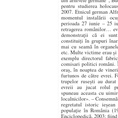
din arhivele germane”, Buc
pentru studierea holocau
2007. Etnicul german Alfr
momentul instalării ocup
perioada 27 iunie – 25 i
retragerea românilor… ev
demonstrații că ei sunt
constituiți în grupuri în
mai cu seamă în organele 
etc. Multe victime erau și 
exemplu directorul fabri
comisari politici români. 
oraș, în noaptea de vineri
furtunos de către evrei. F
trupelor rusești au durat 
evreii au jucat rolul pr
spuneau aceasta cu uimir
localnicilor». – Consemnă
regretatul istoric ieșe
populație în România (19
Enciclopedică, 2003; fiind