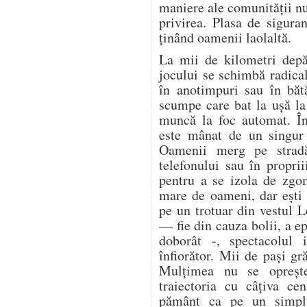
maniere ale comunității n
privirea. Plasa de sigura
ținând oamenii laolaltă.
La mii de kilometri depă
jocului se schimbă radica
în anotimpuri sau în bătă
scumpe care bat la ușă la 
muncă la foc automat. În
este mânat de un singur 
Oamenii merg pe stradă
telefonului sau în proprii
pentru a se izola de zgo
mare de oameni, dar ești 
pe un trotuar din vestul 
— fie din cauza bolii, a ep
doborât -, spectacolul i
înfiorător. Mii de pași gr
Mulțimea nu se oprește.
traiectoria cu câțiva ce
pământ ca pe un simplu