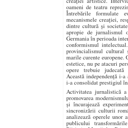
creației artistice. Intervi
oameni de teatru reprezi
Întrebările formulate e
mecanismele creației, resp
dintre cultură și societa
apropie de jurnalismul o
Germania în perioada inter
conformismul intelectual
provincialismul cultural 
marile curente europene. 
estetice, nu pe atacuri per
opere trebuie judecată e
Această independență i-a 
i-a consolidat prestigiul î
Activitatea jurnalistică 
promovarea modernismului.
și încurajează experiment
sincronizării culturii ro
analizează operele unor a
publicului transformări