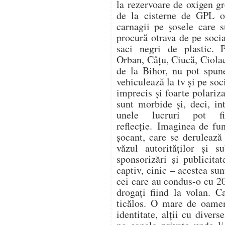
la rezervoare de oxigen gr
de la cisterne de GPL op
carnagii pe șosele care s
procură otrava de pe soc
saci negri de plastic. 
Orban, Câțu, Ciucă, Ciol
de la Bihor, nu pot spune
vehiculează la tv și pe soc
imprecis și foarte polariza
sunt morbide și, deci, in
unele lucruri pot f
reflecție. Imaginea de fu
șocant, care se derulează
văzul autorităților și s
sponsorizări și publicitat
captiv, cinic – acestea su
cei care au condus-o cu 20
drogați fiind la volan. C
ticălos. O mare de oamen
identitate, alții cu divers