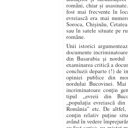
români, chiar și asasinate
fost mai frecvente în loc
evreiască era mai numero
Soroca, Chișinău, Cetatea
sau în satele situate pe ru
române.
Unii istorici argumente
documente incriminatoare re
din Basarabia și nordul 
examinarea critică a docu
concluzii departe (!) de i
opiniei publice din mo
nordului Bucovinei. Mai 
incriminatoare conțin gen
tipul „evreii din Buco
„populația evreiască din 
România” etc. De altfel, 
conțin relativ puține sit
având în vedere împrejură
au fost scrise, au existat m