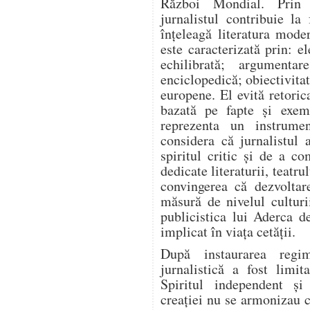
Război Mondial. Prin a
jurnalistul contribuie l
înțeleagă literatura mode
este caracterizată prin: el
echilibrată; argumentar
enciclopedică; obiectivitat
europene. El evită retoric
bazată pe fapte și exem
reprezenta un instrume
considera că jurnalistul 
spiritul critic și de a co
dedicate literaturii, teatrul
convingerea că dezvoltar
măsură de nivelul culturi
publicistica lui Aderca d
implicat în viața cetății.
După instaurarea regim
jurnalistică a fost limit
Spiritul independent și
creației nu se armonizau c