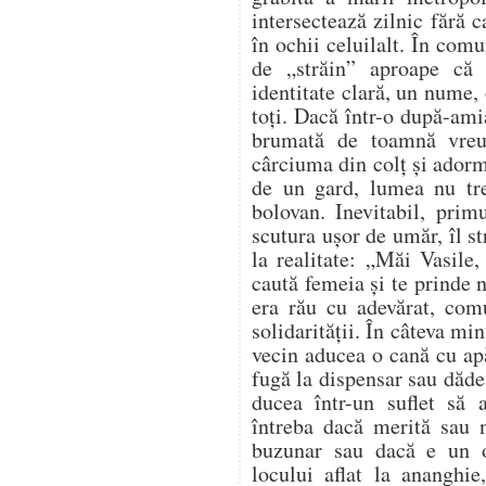
intersectează zilnic fără 
în ochii celuilalt. În comu
de „străin” aproape că
identitate clară, un nume, 
toți. Dacă într-o după-ami
brumată de toamnă vreu
cârciuma din colț și adorm
de un gard, lumea nu tr
bolovan. Inevitabil, prim
scutura ușor de umăr, îl s
la realitate: „Măi Vasile,
caută femeia și te prinde
era rău cu adevărat, com
solidarității. În câteva mi
vecin aducea o cană cu apă
fugă la dispensar sau dădea
ducea într-un suflet să
întreba dacă merită sau n
buzunar sau dacă e un 
locului aflat la ananghie