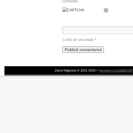
comentez.
Codul de securitate
*
Ziarul Naţiunea ® 2011-2026 •
Termeni şi Condiţii/GD