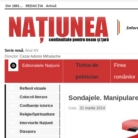
Din 1881…
REDACȚIA
Arhivă
Serie nouă
, Anul XV
Director:
Cezar Adonis Mihalache
Tichia de
Firea
Editorialele Națiunii
politician
românilor
Reflexii vizuale
Sondajele. Manipular
Colocvii literare
Confluenţe istorice
Data:
31 martie 2014
Religie/Spiritualitate
Interviurile Naţiunii
Diaspora