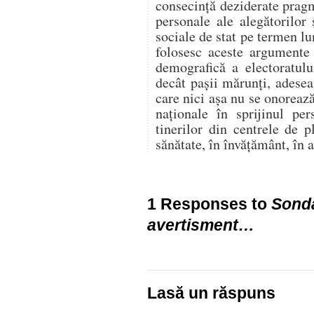
consecință deziderate prag
personale ale alegătorilor 
sociale de stat pe termen lu
folosesc aceste argumente 
demografică a electoratul
decât pașii mărunți, adesea 
care nici așa nu se onorea
naționale în sprijinul per
tinerilor din centrele de 
sănătate, în învățământ, în a
1 Responses to
Sonda
avertisment…
Lasă un răspuns