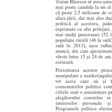
Traian Băsescu ar avea șanse
mai poate candida la un al
că peste 2,5 milioane de r
afara țării, dar mai ales d
politică al acestora, jud
exprimate cu alte prilejuri,
mai mulți pensionari (52 la
populație rurală (46 la sută
sută în 2013), ușor influ
muncă, din care aproximativ
vârste între 15 și 24 de ani
estimată.
Prezentarea acestor pro
manipulare a marketingului 
tot aceia care au și fu
comentariilor politice com
cifrele sunt o amenințare pr
alegătorului constrâns s
intereselor personale ș
Programele politice electo