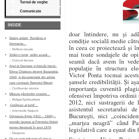
Turnul de veghe
Comunicate
INSIDE
doar întindere, nu și ad
Dialog artistic, România și
condiție socială medie către
Germania…
în ceea ce proiectează și î
::
Reflexii vizuale
mai toate sondajele de opi
Străin-n lume, străin acasă…
seamă dacă avem în vede
::
Colocvii literare
populație în structura ele
Apel la Dreptate și Adevăr Istoric:
Elena Chiaburu despre Basarabia,
Victor Ponta tocmai acest
1940, și documentele din arhive
șansele credibilității. Și a
care contrazic Raportul Wiesel
importanța cuvenită plagia
::
Confluenţe istorice
ofensivei împotriva ordinii ș
Măsura gândurilor noastre…
::
Religie/Spiritualitate
2012, nici sustragerii de 
„Cetățean al lumii”…
asistentul secretarului 
::
Interviurile Naţiunii
București, nici „coinciden
Odysseas Elytis (1911 – 1996) –
„marțea neagră” când Pa
aromân laureat al Premiului Nobel
legislativă care a eșuat din f
pentru literatură în anul 1979
::
Diaspora
De ce oare refuzam să mai și