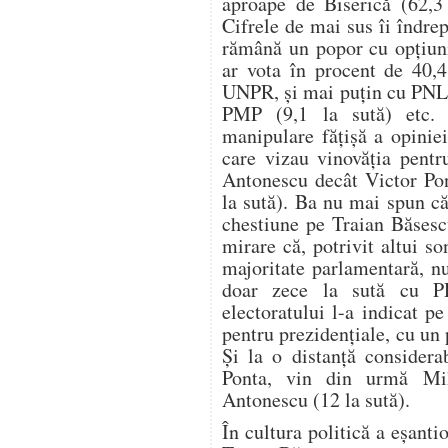
aproape de Biserică (62,3 
Cifrele de mai sus îi îndre
rămână un popor cu opțiuni
ar vota în procent de 40,
UNPR, și mai puțin cu PNL (
PMP (9,1 la sută) etc. 
manipulare fățișă a opiniei
care vizau vinovăția pent
Antonescu decât Victor Pon
la sută). Ba nu mai spun că
chestiune pe Traian Băsesc
mirare că, potrivit altui so
majoritate parlamentară, n
doar zece la sută cu PD
electoratului l-a indicat p
pentru prezidențiale, cu un 
Și la o distanță considera
Ponta, vin din urmă Mi
Antonescu (12 la sută).
În cultura politică a eșanti