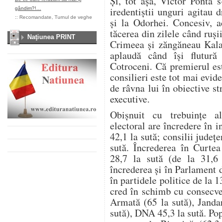
Și, tot așa, Victor Ponta 
iredentiștii unguri agitau
gândim?!…
::
Recomandate
,
Turnul de veghe
și la Odorhei. Concesiv, ac
tăcerea din zilele când ruși
Naţiunea PRINT
Crimeea și zăngăneau Kalaș
aplaudă când își flutur
Cotroceni. Că premierul est
consilieri este tot mai evi
de râvna lui în obiective st
executive.
Obișnuit cu trebuințe al
electoral are încredere în i
42,1 la sută; consilii județ
sută. Încrederea în Curtea
28,7 la sută (de la 31,6 
încrederea și în Parlament d
în partidele politice de la 1
cred în schimb cu consecve
Armată (65 la sută), Jandar
sută), DNA 45,3 la sută. Pop