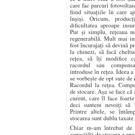
care fac parcuri fotovoltai
fiind situațiile în care 
înșiși. Oricum, produc
dificultatea aproape insu
Pur și simplu, rețeaua n
regenerabilă. Mult mai in
fost încurajați să devină 
la chinezi, să facă cheltu
rețea, să îți modifice c
racordul sau compensa
introduse în rețea. Ideea 
se vorbește de opt sute de
Racordul la rețea. Compe
de stocare. Așa se face că
curent, care îl face foart
deci suntem nevoiți să
Printre altele, se întâm
stocarea sunt dublu taxate 
Chiar m-am întrebat de 
capacități de stocare a ene