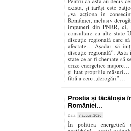
Pentru că asta au decis cei
exista, și iarăși este batj
„va acționa în consecin
României, inclusiv derogăr
impuneri din PNRR, ci,
consultare cu alte state U
discuție regională care s
afectate… Așadar, să iniț
discuție regională”. Asta 
state ce ar fi chemate să s
crize energetice majore… C
și luat propriile măsuri…
fără a cere „derogări”…
Prostia și tăcăloșia î
României…
Data:
7 august 2026
În politica energetică 
partidului – cartel psdpnl