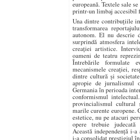
europeană. Textele sale se
printr-un limbaj accesibil 
Una dintre contribuțiile i
transformarea reportajulu
autonom. El nu descrie d
surprindă atmosfera intel
creației artistice. Intervi
oameni de teatru reprezi
Întrebările formulate e
mecanismele creației, resp
dintre cultură și societa
apropie de jurnalismul o
Germania în perioada inter
conformismul intelectual
provincialismul cultural 
marile curente europene. 
estetice, nu pe atacuri per
opere trebuie judecată e
Această independență i-a 
i-a consolidat prestigiul î