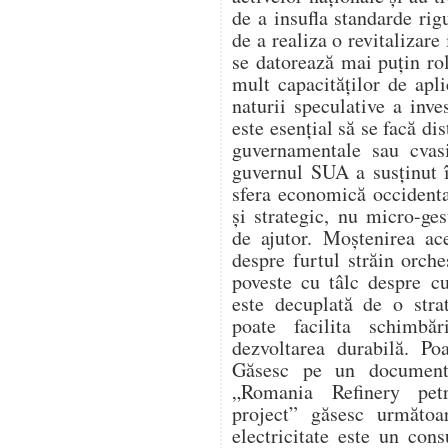
de a insufla standarde rig
de a realiza o revitalizar
se datorează mai puțin ro
mult capacităților de apli
naturii speculative a inve
este esențial să se facă dis
guvernamentale sau cvas
guvernul SUA a susținut 
sfera economică occidental
și strategic, nu micro-ges
de ajutor. Moștenirea ac
despre furtul străin orche
poveste cu tâlc despre c
este decuplată de o strat
poate facilita schimbăr
dezvoltarea durabilă. Po
Găsesc pe un document 
„Romania Refinery petr
project” găsesc următoa
electricitate este un con