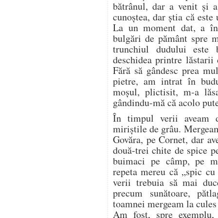
bătrânul, dar a venit și
cunoștea, dar știa că este u
La un moment dat, a înc
bulgări de pământ spre 
trunchiul dudului este
deschidea printre lăstarii
Fără să gândesc prea mul
pietre, am intrat în bud
moșul, plictisit, m-a lăs
gândindu-mă că acolo pute
În timpul verii aveam 
miriștile de grâu. Mergea
Govăra, pe Cornet, dar a
două-trei chite de spice p
buimaci pe câmp, pe mir
repeta mereu că „spic cu 
verii trebuia să mai duc
precum sunătoare, pătl
toamnei mergeam la cules d
Am fost, spre exemplu,