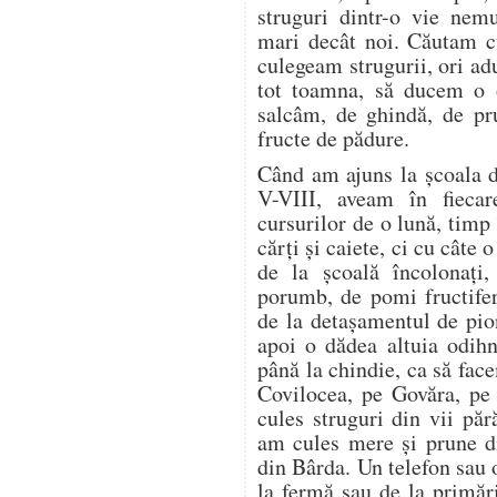
struguri dintr-o vie nem
mari decât noi. Căutam cu
culegeam strugurii, ori a
tot toamna, să ducem o o
salcâm, de ghindă, de pr
fructe de pădure.
Când am ajuns la școala d
V-VIII, aveam în fieca
cursurilor de o lună, timp
cărți și caiete, ci cu câte
de la școală încolonați,
porumb, de pomi fructifer
de la detașamentul de pion
apoi o dădea altuia odih
până la chindie, ca să f
Covilocea, pe Govăra, pe
cules struguri din vii pă
am cules mere și prune di
din Bârda. Un telefon sau 
la fermă sau de la primări