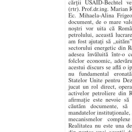
cărții USAID-Bechtel ver
(rtr). Prof.dr.ing. Marian 
Ec. Mihaela-Alina Frigeo
document, de o mare valo
noștri vor uita că Român
petrolului, această lucr
am fost ajutați să „uităm”
sectorului energetic din 
adesea învăluită într-o c
folclor economic, adevăru
acestui discurs se află o i
nu fundamental eronat
Statelor Unite pentru De
jucat un rol direct, opera
activelor petroliere din
afirmație este nevoie să
căutăm documente, să 
mandatelor instituționale, 
mecanismelor complexe 
Realitatea nu este una d
din partea unei agenții d