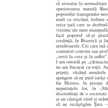
să revenim la normalitate
sperietoarea numită Ru
poporului transgender-neo
mult ca oricând, trebuie s
orice țară care se dezbină
victime ale unor manipulăr
facă poporul să-și pia
credință, în Biserică și î
următoarele. Cei care mă c
comunist convins sau prof
„verzi la crez și la suflet
l-am omorât pe „cărmaciul
ne-am bucurat cu toții. A
pripiți, văzând urmăril
ajungem să ne pară iarăși 
lui Hristos, în preoții 
neputințele lor, în „Sfi
discreditați de o societate
și-au câștigat raiul și mân
să ne recâștigăm Țara —