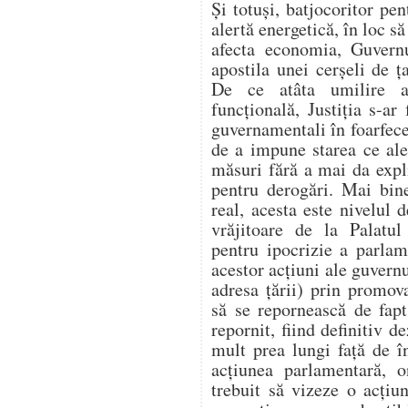
Și totuși, batjocoritor pen
alertă energetică, în loc să
afecta economia, Guvern
apostila unei cerșeli de
De ce atâta umilire a 
funcțională, Justiția s-ar 
guvernamentali în foarfecel
de a impune starea ce ale
măsuri fără a mai da expl
pentru derogări. Mai bin
real, acesta este nivelul 
vrăjitoare de la Palatu
pentru ipocrizie a parlame
acestor acțiuni ale guvern
adresa țării) prin promo
să se repornească de fap
repornit, fiind definitiv 
mult prea lungi față de 
acțiunea parlamentară, on
trebuit să vizeze o acțiu