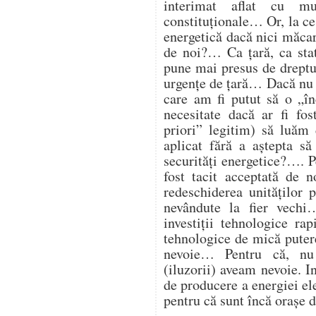
interimat aflat cu mu
constituționale… Or, la ce
energetică dacă nici măcar 
de noi?… Ca țară, ca st
pune mai presus de dreptul
urgențe de țară… Dacă nu 
care am fi putut să o „î
necesitate dacă ar fi fos
priori” legitim) să luăm 
aplicat fără a aștepta să
securități energetice?…. Pe
fost tacit acceptată de 
redeschiderea unităților
nevândute la fier vech
investiții tehnologice ra
tehnologice de mică putere
nevoie… Pentru că, nu
(iluzorii) aveam nevoie. I
de producere a energiei ele
pentru că sunt încă orașe