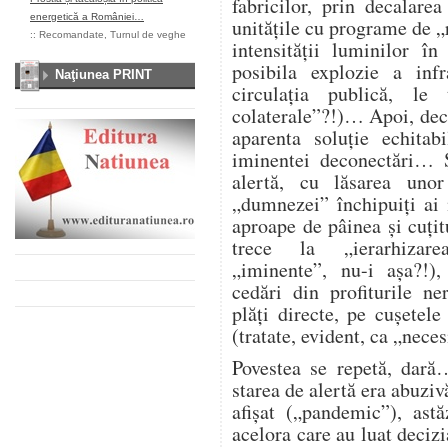
fabricilor, prin decalare
energetică a României…
unitățile cu programe de „
::
Recomandate
,
Turnul de veghe
intensității luminilor î
posibila explozie a infra
Naţiunea PRINT
circulația publică, l
colaterale”?!)… Apoi, deco
aparenta soluție echitab
iminentei deconectări… Ș
alertă, cu lăsarea unor
„dumnezei” închipuiți ai
aproape de pâinea și cuțitu
trece la „ierarhizarea
„iminente”, nu-i așa?!),
cedări din profiturile n
plăți directe, pe cușetele
(tratate, evident, ca „nece
Povestea se repetă, dară
starea de alertă era abuzi
afișat („pandemic”), astă
acelora care au luat deciz