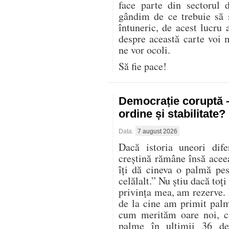
face parte din sectorul 
gândim de ce trebuie să
întuneric, de acest lucru 
despre această carte voi 
ne vor ocoli.
Să fie pace!
Democrație coruptă 
ordine și stabilitate?
Data:
7 august 2026
Dacă istoria uneori dife
creștină rămâne însă acee
îți dă cineva o palmă pes
celălalt.” Nu știu dacă toți
privința mea, am rezerve. 
de la cine am primit palm
cum merităm oare noi, ca
palme în ultimii 36 de