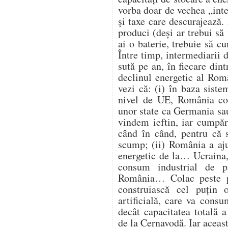
vorba doar de vechea „intel
și taxe care descurajează
produci (deși ar trebui să 
ai o baterie, trebuie să 
Între timp, intermediarii d
sută pe an, în fiecare din
declinul energetic al Româ
vezi că: (i) în baza siste
nivel de UE, România con
unor state ca Germania sau
vindem ieftin, iar cumpăr
când în când, pentru că s
scump; (ii) România a aju
energetic de la… Ucraina, 
consum industrial de p
România… Colac peste p
construiască cel puțin 
artificială, care va con
decât capacitatea totală 
de la Cernavodă. Iar aceast