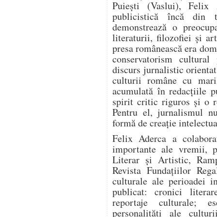
Puiești (Vaslui), Felix 
publicistică încă din t
demonstrează o preocupa
literaturii, filozofiei și 
presa românească era domi
conservatorism cultural
discurs jurnalistic orienta
culturii române cu mari
acumulată în redacțiile pu
spirit critic riguros și o
Pentru el, jurnalismul n
formă de creație intelectua
Felix Aderca a colabora
importante ale vremii, p
Literar și Artistic, Ram
Revista Fundațiilor Rega
culturale ale perioadei i
publicat: cronici literar
reportaje culturale; es
personalități ale cultur