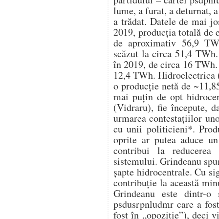
lume, a furat, a deturnat, a
a trădat. Datele de mai j
2019, producția totală de 
de aproximativ 56,9 TWh
scăzut la circa 51,4 TWh. 
în 2019, de circa 16 TWh. 
12,4 TWh. Hidroelectrica (
o producție netă de ~11,8
mai puțin de opt hidrocen
(Vidraru), fie începute, d
urmarea contestațiilor un
cu unii politicieni*. Pro
oprite ar putea aduce u
contribui la reducerea 
sistemului. Grindeanu spu
șapte hidrocentrale. Cu s
contribuție la această mi
Grindeanu este dintr-o 
psdusrpnludmr care a fost
fost în „opoziție”), deci v