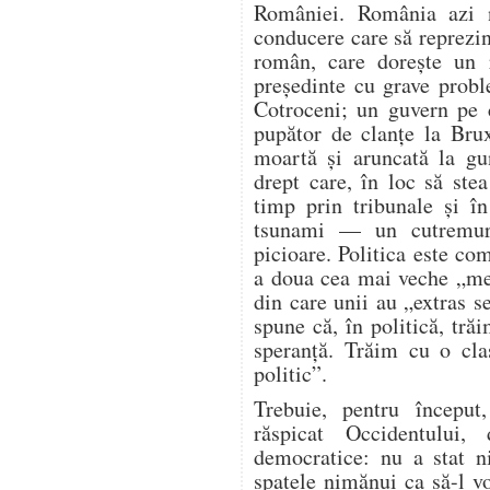
României. România azi 
conducere care să reprezin
român, care dorește un 
președinte cu grave probl
Cotroceni; un guvern pe c
pupător de clanțe la Brux
moartă și aruncată la gu
drept care, în loc să stea
timp prin tribunale și î
tsunami — un cutremur
picioare. Politica este com
a doua cea mai veche „mes
din care unii au „extras s
spune că, în politică, tr
speranță. Trăim cu o cla
politic”.
Trebuie, pentru începu
răspicat Occidentului,
democratice: nu a stat n
spatele nimănui ca să-l 