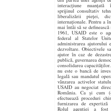
interacțiune nuanțată î
sprijinul consultativ teh
liberalizării pieței, di
internaționale. Pentru a 
mai întâi să se definească 
1961, USAID este o age
federal al Statelor Unit
administrarea ajutorului e
dezvoltare. Obiectivele s
ajutor în caz de dezastr
publică, guvernarea democ
consolidarea capacitățilo
nu este o bancă de invest
legală sau mandatul oper
vânzarea activelor statul
USAID au negociat direc
România. Ca și cum (
efectuează proceduri chi
furnizarea de expertiză 
Rolul agenției a fost 