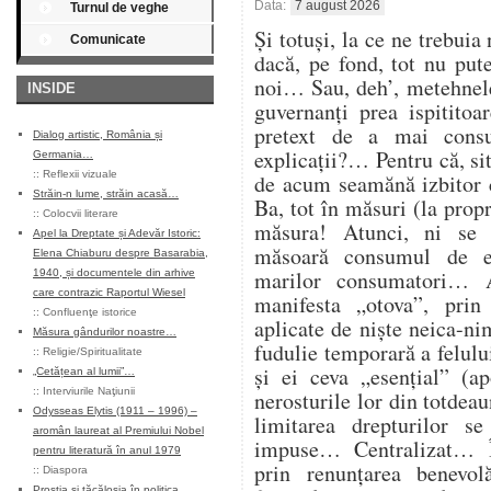
Data:
7 august 2026
Turnul de veghe
Și totuși, la ce ne trebuia
Comunicate
dacă, pe fond, tot nu pu
noi… Sau, deh’, metehnele
INSIDE
guvernanți prea ispitito
pretext de a mai cons
Dialog artistic, România și
explicații?… Pentru că, sit
Germania…
::
Reflexii vizuale
de acum seamănă izbitor 
Străin-n lume, străin acasă…
Ba, tot în măsuri (la propr
::
Colocvii literare
măsura! Atunci, ni se
Apel la Dreptate și Adevăr Istoric:
măsoară consumul de en
Elena Chiaburu despre Basarabia,
marilor consumatori… At
1940, și documentele din arhive
care contrazic Raportul Wiesel
manifesta „otova”, prin 
::
Confluenţe istorice
aplicate de niște neica-ni
Măsura gândurilor noastre…
fudulie temporară a felulu
::
Religie/Spiritualitate
și ei ceva „esențial” (ap
„Cetățean al lumii”…
::
Interviurile Naţiunii
nerosturile lor din totdea
Odysseas Elytis (1911 – 1996) –
limitarea drepturilor s
aromân laureat al Premiului Nobel
impuse… Centralizat… Î
pentru literatură în anul 1979
prin renunțarea benevol
::
Diaspora
Prostia și tăcăloșia în politica