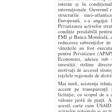
interne și în condiționa
internaționale. Guvernul 
structurile euro-atla
Europeană, s-a angajat l
Privatizarea activelor stra
condiție prealabilă pent
FMI și Banca Mondială, ca
reducerea subvențiilor de 
vânzările au fost execut
pentru Privatizare (APAPS
Economiei, adesea sub 
investiții străine dire
motivați de accesul strate
rețelele regionale de distri
Mai mult, asistența tehn
accent pe transparență 
licitație, cu scopul de a
valoare justă de piață. 
acestă carte cum USAID a
activelor naționale și au t