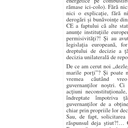
energetice pe combustibi
rămase ici-colo). Fără nic
nici o explicație, fără 
derogări și bunăvoințe din
CE a faptului că alte sta
anunțe instituțiile euro
permisivități?! Și au avut
legislația europeană, fo
dreptului de decizie a ță
decizia unilaterală de repo
De ce am cerut noi „dezle
marile porți”? Și poate 
vremea căutând vreo 
guvernanților noștri. C
acțiuni neconstituțional
îndreptate împotriva ță
guvernanților de a obține
chiar prin propriile lor dec
Sau, de fapt, solicitare
răspunsul deja știut?!… 