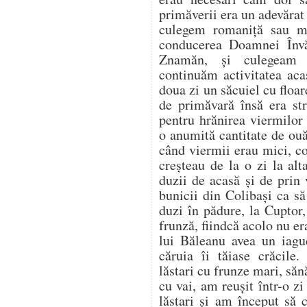
primăverii era un adevărat
culegem romaniță sau m
conducerea Doamnei Învă
Znamăn, și culegeam 
continuăm activitatea aca
doua zi un săcuiel cu flo
de primăvară însă era st
pentru hrănirea viermilor
o anumită cantitate de ou
când viermii erau mici, co
creșteau de la o zi la al
duzii de acasă și de prin
bunicii din Colibași ca s
duzi în pădure, la Cuptor
frunză, fiindcă acolo nu er
lui Băleanu avea un iag
căruia îi tăiase crăcile.
lăstari cu frunze mari, săn
cu vai, am reușit într-o z
lăstari și am început să