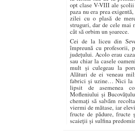
opt clase V-VIII ale școli
paza nu era prea exigentă, 
zilei cu o plasă de mer
struguri, dar de cele mai
cât să orbim un șoarece.
Cei de la liceu din Seve
împreună cu profesorii, 
județului. Acolo erau cazaț
sau chiar la casele oamen
mult și culegeau la por
Alături de ei veneau mili
fabrici și uzine… Nici la
lipsit de asemenea co
Mofleniului și Bucovățul
chemați să salvăm recolt
viermi de mătase, iar elevi
fructe de pădure, fructe 
scaieții și sulfina predom