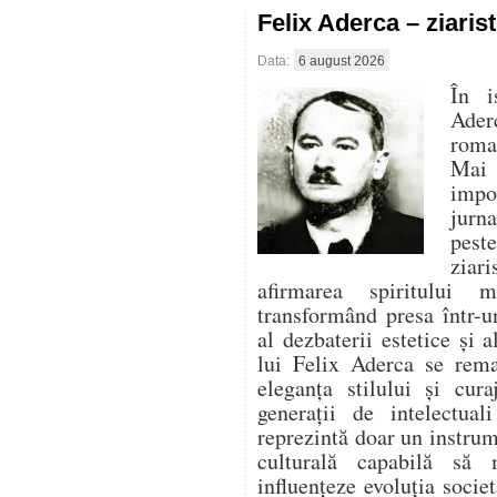
Felix Aderca – ziaris
Data:
6 august 2026
În i
Aderc
roman
Mai 
impo
jurna
pest
ziari
afirmarea spiritului 
transformând presa într-un
al dezbaterii estetice și a
lui Felix Aderca se rema
eleganța stilului și cura
generații de intelectua
reprezintă doar un instrume
culturală capabilă să
influențeze evoluția socie