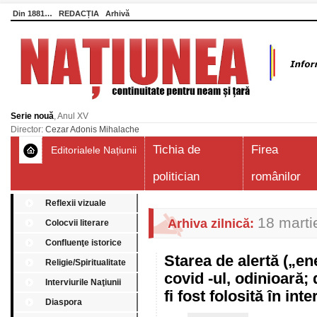
Din 1881…
REDACȚIA
Arhivă
Serie nouă
, Anul XV
Director:
Cezar Adonis Mihalache
Tichia de
Firea
Editorialele Națiunii
politician
românilor
Reflexii vizuale
18 marti
Arhiva zilnică:
Colocvii literare
Confluenţe istorice
Starea de alertă („e
Religie/Spiritualitate
covid -ul, odinioară;
Interviurile Naţiunii
fi fost folosită în in
Diaspora