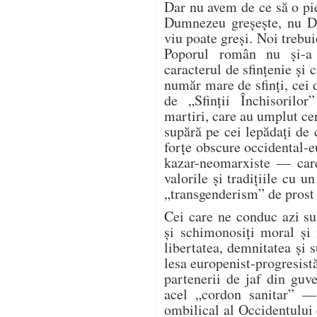
Dar nu avem de ce să o p
Dumnezeu greșește, nu Du
viu poate greși. Noi trebu
Poporul român nu și-a 
caracterul de sfințenie și
număr mare de sfinți, cei
de „Sfinții Închisorilo
martiri, care au umplut cer
supără pe cei lepădați de
forțe obscure occidental-e
kazar-neomarxiste — care
valorile și tradițiile cu 
„transgenderism” de prost 
Cei care ne conduc azi sun
și schimonosiți moral și 
libertatea, demnitatea și 
lesa europenist-progresist
partenerii de jaf din guv
acel „cordon sanitar” —
ombilical al Occidentului c