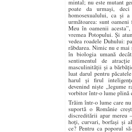
mintal; nu este mutant g
poate da urmași, deci
homosexualului, ca și a a
următoarea: sunt oameni 
Meu în oamenii acesta”,
vremea Potopului. Și atu
vedea roadele Duhului: pa
răbdarea. Nimic nu e mai 
în biologia umană decât
sentimentul de atracție
masculinității și a bărbă
luat darul pentru păcatel
harul și firul inteligen
devenind niște „legume r
vorbitor într-o lume plină 
Trăim într-o lume care nu 
suportă o Românie creșt
discreditării apar mereu 
hoți, curvari, borfași și 
ce? Pentru ca poporul să