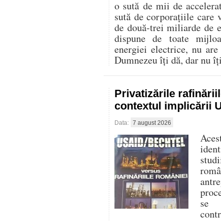
o sută de mii de accelerat
sută de corporațiile care 
de două-trei miliarde de
dispune de toate mijlo
energiei electrice, nu are
Dumnezeu îți dă, dar nu îți 
Privatizările rafinări
contextul implicării
Data:
7 august 2026
Aces
iden
stud
româ
antre
proc
se f
cont