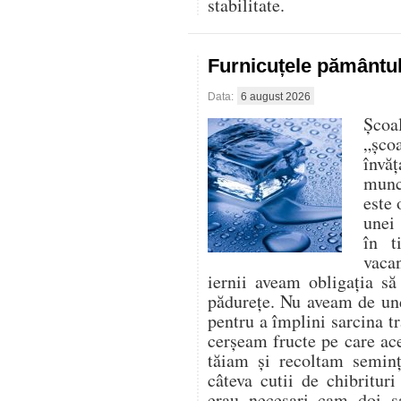
stabilitate.
Furnicuțele pământu
Data:
6 august 2026
Școa
„șco
învăț
munce
este 
unei 
în t
vaca
iernii aveam obligația s
pădurețe. Nu aveam de un
pentru a împlini sarcina tr
cerșeam fructe pe care ace
tăiam și recoltam seminț
câteva cutii de chibritur
erau necesari cam doi s