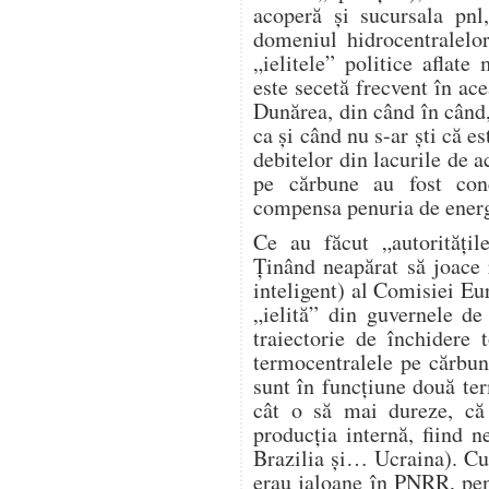
acoperă și sucursala pnl
domeniul hidrocentralelo
„ielitele” politice aflat
este secetă frecvent în ace
Dunărea, din când în când,
ca și când nu s-ar ști că e
debitelor din lacurile de 
pe cărbune au fost conc
compensa penuria de energi
Ce au făcut „autorități
Ținând neapărat să joace r
inteligent) al Comisiei Eur
„ielită” din guvernele d
traiectorie de închidere
termocentralele pe cărbu
sunt în funcțiune două te
cât o să mai dureze, c
producția internă, fiind 
Brazilia și… Ucraina). Cu
erau jaloane în PNRR, pen