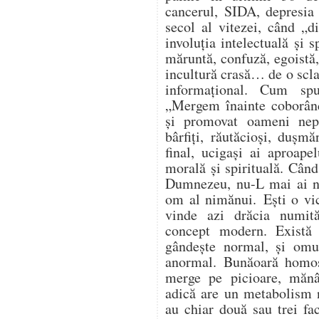
cancerul, SIDA, depresia 
secol al vitezei, când „d
involuția intelectuală și 
măruntă, confuză, egoistă, 
incultură crasă… de o scla
informațional. Cum sp
„Mergem înainte coborând
și promovat oameni nepăs
bârfiți, răutăcioși, dușmă
final, ucigași ai aproapel
morală și spirituală. Când
Dumnezeu, nu-L mai ai ni
om al nimănui. Ești o vic
vinde azi drăcia numit
concept modern. Exist
gândește normal, și omu
anormal. Bunăoară homos
merge pe picioare, măn
adică are un metabolism 
au chiar două sau trei fac