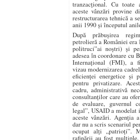
tranzacțional. Cu toate
aceste vânzări provine d
restructurarea tehnică a s
anii 1990 și începutul anil
După prăbușirea regimu
petrolieră a României era î
politruci”ai noștri) și 
adesea în coordonare cu 
Internațional (FMI), a f
vizau modernizarea cadrel
eficienței energetice și p
pentru privatizare. Aces
cadru, administrativă nece
consultanților care au ofer
de evaluare, guvernul co
legal”, USAID a modelat i
aceste vânzări. Agenția a
dar nu a scris scenariul p
ocupat alți „patrioți”. 
rafinării au fost multiple,