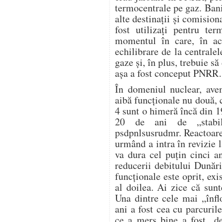
termocentrale pe gaz. Banii
alte destinații și comision
fost utilizați pentru te
momentul în care, în ac
echilibrare de la centrale
gaze și, în plus, trebuie s
așa a fost conceput PNR
În domeniul nuclear, avem
aibă funcționale nu două, c
4 sunt o himeră încă din 1
20 de ani de „stabili
psdpnlsusrudmr. Reactoare
urmând a intra în revizie l
va dura cel puțin cinci a
reducerii debitului Dunări
funcționale este oprit, exi
al doilea. Ai zice că sunt
Una dintre cele mai „înflo
ani a fost cea cu parcurile
ce a mers bine a fost „de