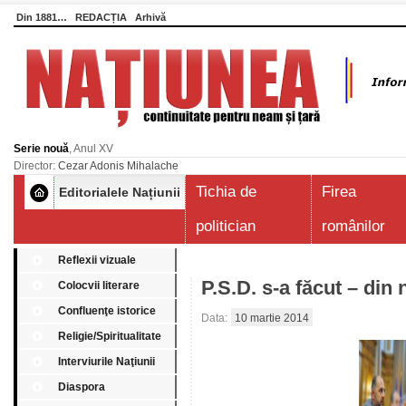
Din 1881…
REDACȚIA
Arhivă
Serie nouă
, Anul XV
Director:
Cezar Adonis Mihalache
Tichia de
Firea
Editorialele Națiunii
politician
românilor
Reflexii vizuale
P.S.D. s-a făcut – din 
Colocvii literare
Confluenţe istorice
Data:
10 martie 2014
Religie/Spiritualitate
Interviurile Naţiunii
Diaspora