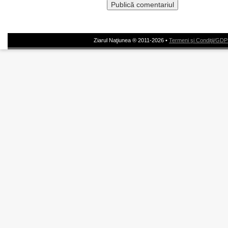
Ziarul Naţiunea ® 2011-2026 •
Termeni şi Condiţii/GD