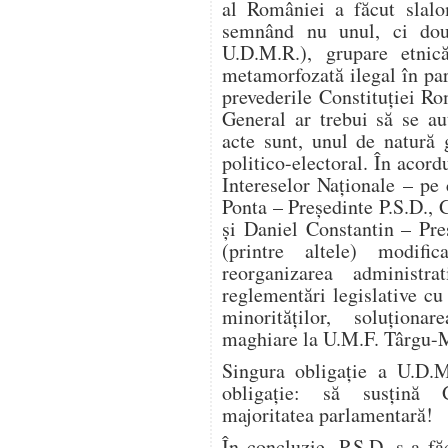
al României a făcut slalom
semnând nu unul, ci dou
U.D.M.R.), grupare etnică
metamorfozată ilegal în part
prevederile Constituţiei Ro
General ar trebui să se au
acte sunt, unul de natură 
politico-electoral. În acord
Intereselor Naţionale – pe
Ponta – Preşedinte P.S.D., 
şi Daniel Constantin – Pre
(printre altele) modifi
reorganizarea administra
reglementări legislative cu 
minorităţilor, soluţionar
maghiare la U.M.F. Târgu-
Singura obligaţie a U.D.M.
obligaţie: să susţină 
majoritatea parlamentară!
În concluzie, P.S.D. s-a f