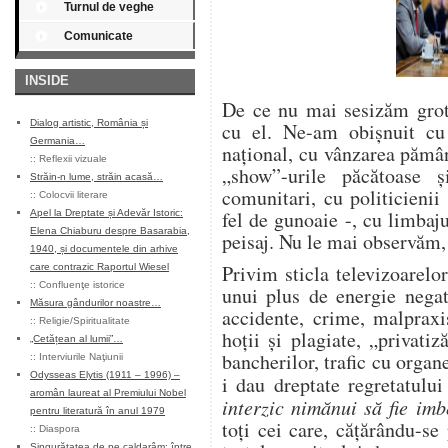
Turnul de veghe
Comunicate
INSIDE
De ce nu mai sesizăm grot
Dialog artistic, România și
cu el. Ne-am obişnuit cu 
Germania…
naţional, cu vânzarea pământ
::
Reflexii vizuale
„show”-urile păcătoase ş
Străin-n lume, străin acasă…
comunitari, cu politicienii
::
Colocvii literare
fel de gunoaie -, cu limbaj
Apel la Dreptate și Adevăr Istoric:
Elena Chiaburu despre Basarabia,
peisaj. Nu le mai observăm,
1940, și documentele din arhive
Privim sticla televizoarelo
care contrazic Raportul Wiesel
::
Confluenţe istorice
unui plus de energie negat
Măsura gândurilor noastre…
accidente, crime, malpraxi
::
Religie/Spiritualitate
hoţii şi plagiate, „privatiz
„Cetățean al lumii”…
bancherilor, trafic cu organ
::
Interviurile Naţiunii
Odysseas Elytis (1911 – 1996) –
i dau dreptate regretatulu
aromân laureat al Premiului Nobel
interzic nimănui să fie imb
pentru literatură în anul 1979
toţi cei care, căţărându-se
::
Diaspora
Singurătatea de pe caldarâm: între