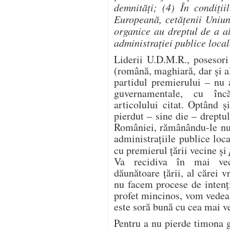
demnităţi; (4) În condiţi
Europeană, cetăţenii Uniuni
organice au dreptul de a ale
administraţiei publice local
Liderii U.D.M.R., posesori
(română, maghiară, dar şi al
partidul premierului – nu 
guvernamentale, cu încă
articolului citat. Optând ş
pierdut – sine die – dreptul
României, rămânându-le num
administraţiile publice loca
cu premierul ţării vecine şi
Va recidiva în mai vec
dăunătoare ţării, al cărei
nu facem procese de intenţi
profet mincinos, vom vedea
este soră bună cu cea mai v
Pentru a nu pierde timona 