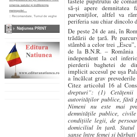
tastele pupitrului de coma
omenia satului și indiferența
să-şi apere demnitatea f
metropolei…
parveniţilor, altfel va ră
::
Recomandate
,
Turnul de veghe
periferia sau chiar dincolo 
Naţiunea PRINT
De peste 24 de ani, în Româ
trădării de ţară. Pe parcu
stâmbă a celor trei „Escu”,
de la B.N.R. – România a
independent la cel inferi
pierderii baghetei de di
implicit accesul pe uşa Pal
a încălcat grav prevederil
Citez articolul 16 al Con
drepturi”: (1) Cetăţenii
autorităţilor publice, fără 
Nimeni nu este mai pre
demnităţile publice, civil
condiţiile legii, de perso
domiciliul în ţară. Statu
şanse între femei şi bărbaţi