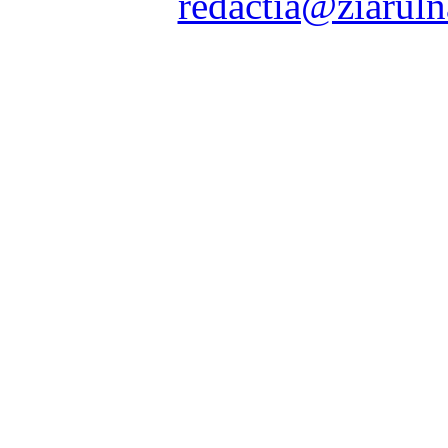
Contact:
redactia@ziaruln
pre