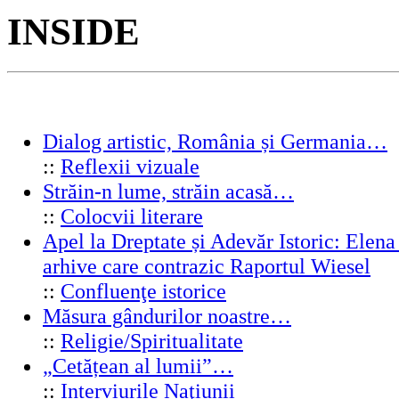
INSIDE
Dialog artistic, România și Germania…
::
Reflexii vizuale
Străin-n lume, străin acasă…
::
Colocvii literare
Apel la Dreptate și Adevăr Istoric: Elen
arhive care contrazic Raportul Wiesel
::
Confluenţe istorice
Măsura gândurilor noastre…
::
Religie/Spiritualitate
„Cetățean al lumii”…
::
Interviurile Naţiunii