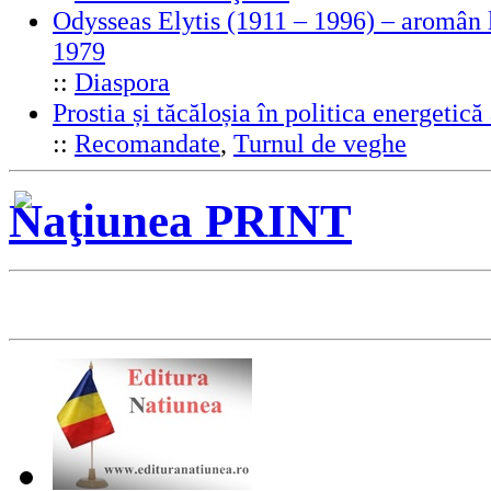
Odysseas Elytis (1911 – 1996) – aromân l
1979
::
Diaspora
Prostia și tăcăloșia în politica energeti
::
Recomandate
,
Turnul de veghe
Naţiunea PRINT