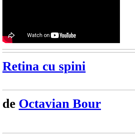
Retina cu spini
de
Octavian Bour