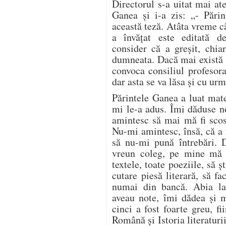
Directorul s-a uitat mai at
Ganea și i-a zis: „- Pări
această teză. Atâta vreme câ
a învățat este editată d
consider că a greșit, chia
dumneata. Dacă mai există 
convoca consiliul profesora
dar asta se va lăsa și cu ur
Părintele Ganea a luat mate
mi le-a adus. Îmi dăduse 
amintesc să mai mă fi scos
Nu-mi amintesc, însă, că a 
să nu-mi pună întrebări. 
vreun coleg, pe mine mă î
textele, toate poeziile, să 
cutare piesă literară, să fa
numai din bancă. Abia la s
aveau note, îmi dădea și 
cinci a fost foarte greu, 
Română și Istoria literatur