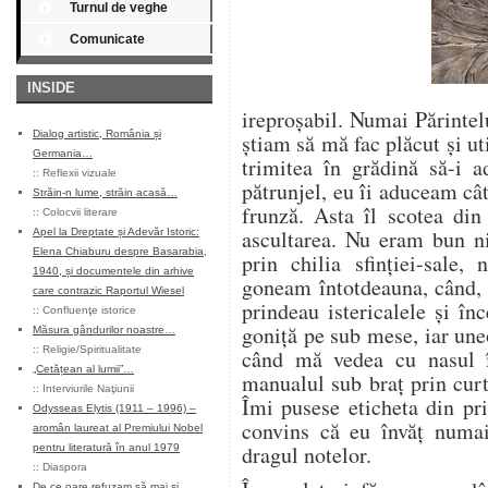
Turnul de veghe
Comunicate
INSIDE
ireproșabil. Numai Părintel
Dialog artistic, România și
știam să mă fac plăcut și u
Germania…
trimitea în grădină să-i 
::
Reflexii vizuale
pătrunjel, eu îi aduceam câte
Străin-n lume, străin acasă…
frunză. Asta îl scotea din
::
Colocvii literare
ascultarea. Nu eram bun ni
Apel la Dreptate și Adevăr Istoric:
Elena Chiaburu despre Basarabia,
prin chilia sfinției-sale,
1940, și documentele din arhive
goneam întotdeauna, când, 
care contrazic Raportul Wiesel
prindeau istericalele și î
::
Confluenţe istorice
goniță pe sub mese, iar une
Măsura gândurilor noastre…
::
Religie/Spiritualitate
când mă vedea cu nasul î
„Cetățean al lumii”…
manualul sub braț prin curt
::
Interviurile Naţiunii
Îmi pusese eticheta din pr
Odysseas Elytis (1911 – 1996) –
convins că eu învăț numa
aromân laureat al Premiului Nobel
dragul notelor.
pentru literatură în anul 1979
::
Diaspora
De ce oare refuzam să mai și