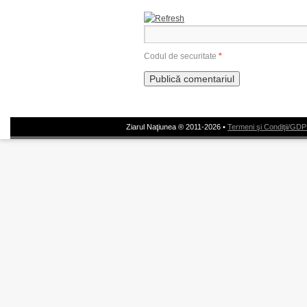
Codul de securitate
*
Ziarul Naţiunea ® 2011-2026 •
Termeni şi Condiţii/GD