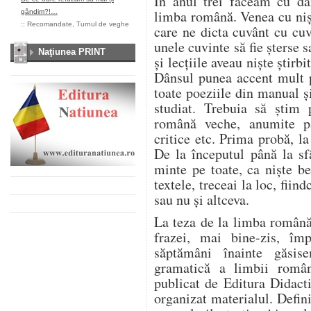
În anul trei făceam cu dân
limba română. Venea cu niș
gândim?!…
::
Recomandate
,
Turnul de veghe
care ne dicta cuvânt cu cu
unele cuvinte să fie șterse s
Naţiunea PRINT
și lecțiile aveau niște știrb
Dânsul punea accent mult 
toate poeziile din manual ș
studiat. Trebuia să știm p
română veche, anumite pa
critice etc. Prima probă, l
De la începutul până la sf
minte pe toate, ca niște b
textele, treceai la loc, fiin
sau nu și altceva.
La teza de la limba română
frazei, mai bine-zis, împ
săptămâni înainte găsi
gramatică a limbii româ
publicat de Editura Didact
organizat materialul. Defini