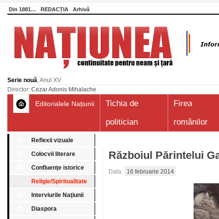
Din 1881…
REDACȚIA
Arhivă
Serie nouă
, Anul XV
Director:
Cezar Adonis Mihalache
Tichia de
Firea
Editorialele Națiunii
politician
românilor
Reflexii vizuale
Războiul Părintelui G
Colocvii literare
Confluenţe istorice
Data:
16 februarie 2014
Religie/Spiritualitate
Interviurile Naţiunii
Diaspora