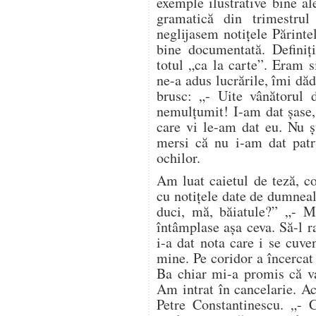
exemple ilustrative bine al
gramatică din trimestru
neglijasem notițele Părint
bine documentată. Definiții
totul „ca la carte”. Eram 
ne-a adus lucrările, îmi dă
brusc: „- Uite vânătorul 
nemulțumit! I-am dat șase,
care vi le-am dat eu. Nu ș
mersi că nu i-am dat patr
ochilor.
Am luat caietul de teză, c
cu notițele date de dumneal
duci, mă, băiatule?” „- M
întâmplase așa ceva. Să-l r
i-a dat nota care i se cuv
mine. Pe coridor a încerca
Ba chiar mi-a promis că va
Am intrat în cancelarie. Ac
Petre Constantinescu. „- 