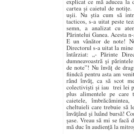
explicat ce mă aducea la 
cartea și caietul de notițe
ușii. Nu știa cum să intr
tacticos, s-a uitat peste t
semn, a analizat cu atenț
Părintelui Ganea. Acesta n-
E un vânător de note! N
Directorul s-a uitat la mine
întârziat: „- Părinte Dire
dumneavoastră și părintele
de note”! Nu învăț de drag
fiindcă pentru asta am venit
rând învăț, ca să scot me
colectiviști și iau trei lei 
plus alimentele pe care t
caietele, îmbrăcămintea
cheltuieli care trebuie să l
învățând și luând bursă! Co
șase. Vreau să mi se facă d
mă duc în audiență la mitro