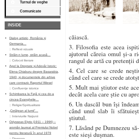
Turnul de veghe
Comunicate
INSIDE
căiască.
Dialog artistic, România și
Germania…
3. Filosofia este acea ispit
::
Reflexii vizuale
ajutorul căreia omul şi-a ri
Străin-n lume, străin acasă…
rangul de artă cu pretenţii d
::
Colocvii literare
Apel la Dreptate și Adevăr Istoric:
4. Cel care se crede neşti
Elena Chiaburu despre Basarabia,
când cel care se crede atotşt
1940, și documentele din arhive
care contrazic Raportul Wiesel
5. Mult mai ştiutor este acel
::
Confluenţe istorice
decât acela care ştie cu apr
Schimbarea la Față și cea de-a
cincea Evanghelie…
6. Un dascăl bun îşi îndeam
::
Religie/Spiritualitate
când unul slab îi sfătuieş
„Cetățean al lumii”…
ştiutul.
::
Interviurile Naţiunii
Odysseas Elytis (1911 – 1996) –
7. Lăsând pe Dumnezeu să-l
aromân laureat al Premiului Nobel
este sieşi duşman.
pentru literatură în anul 1979
::
Diaspora