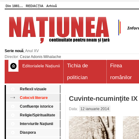
Din 1881…
REDACȚIA
Arhivă
Serie nouă
, Anul XV
Director:
Cezar Adonis Mihalache
Tichia de
Firea
Editorialele Națiunii
politician
românilor
Reflexii vizuale
Cuvinte-ncuminţite IX
Colocvii literare
Confluenţe istorice
Data:
12 ianuarie 2014
Religie/Spiritualitate
Interviurile Naţiunii
Diaspora