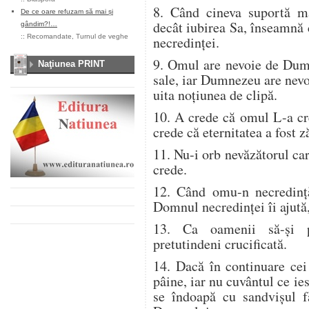
8. Când cineva suportă 
De ce oare refuzam să mai și
decât iubirea Sa, înseamnă 
gândim?!…
::
Recomandate
,
Turnul de veghe
necredinţei.
9. Omul are nevoie de Dumn
Naţiunea PRINT
sale, iar Dumnezeu are nevo
uita noţiunea de clipă.
10. A crede că omul L-a cr
crede că eternitatea a fost z
11. Nu-i orb nevăzătorul car
crede.
12. Când omu-n necredinţă
Domnul necredinţei îi ajută,
13. Ca oamenii să-şi p
pretutindeni crucificată.
14. Dacă în continuare cei
pâine, iar nu cuvântul ce ie
se îndoapă cu sandvişul f