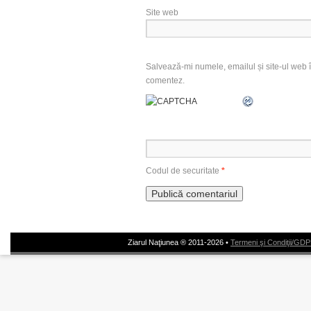
Site web
Salvează-mi numele, emailul și site-ul web î
comentez.
Codul de securitate
*
Ziarul Naţiunea ® 2011-2026 •
Termeni şi Condiţii/GD