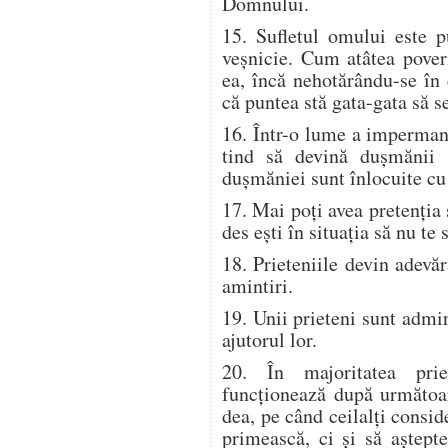
Domnului.
15. Sufletul omului este p
veşnicie. Cum atâtea pover
ea, încă nehotărându-se în 
că puntea stă gata-gata să s
16. Într-o lume a impermane
tind să devină duşmănii i
duşmăniei sunt înlocuite cu 
17. Mai poţi avea pretenţia 
des eşti în situaţia să nu te 
18. Prieteniile devin adevă
amintiri.
19. Unii prieteni sunt admir
ajutorul lor.
20. În majoritatea priet
funcţionează după următoar
dea, pe când ceilalţi consid
primească, ci şi să aştept